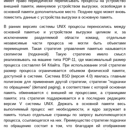
имеет право периодически переписывать процессы на устройство
внешней памяти, именуемое устройством выгрузки, освобождая в
основной памяти дополнительное место. Позднее ядро может вновь
поместить данные с устройства выгрузки в основную память.
В ранних версиях системы UNIX процессы переносились между
основной памятью и устройством выгрузки целиком и, за
исключением разделяемой области команд, отдельные
независимые части процесса не могли быть объектами
перемещения. Такая стратегия управления памятью называется
свопингом (подкачкой). Такую стратегию имело смысл
реализовывать на машине типа PDP-11, где максимальный размер
процесса составлял 64 Кбайта. При использовании этой стратегии
размер процесса ограничивается объемом физической памяти,
доступной в системе. Система BSD (версия 4.0) явилась главным
полигоном для применения другой стратегии, стратегии "подкачки
по обращению" (demand paging), в соответствии с которой основная
память обменивается с внешней не процессами, а страницами
памяти; эта стратегия поддерживается и в последних редакциях
версии V системы UNIX. Держать в основной памяти весь
выполняемый процесс нет необходимости, и ядро загружает в
память только отдельные страницы по запросу выполняющегося
процесса, ссылающегося на них. Преимущество стратегии подкачки
по обращению состоит в том, что благодаря ей отображение