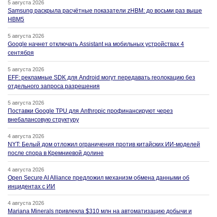
5 августа 2026
Samsung раскрыла расчётные показатели zHBM: до восьми раз выше
HBM5
5 августа 2026
Google начнет отключать Assistant на мобильных устройствах 4
сентября
5 августа 2026
EFF: рекламные SDK для Android могут передавать геолокацию без
отдельного запроса разрешения
5 августа 2026
Поставки Google TPU для Anthropic профинансируют через
внебалансовую структуру
4 августа 2026
NYT: Белый дом отложил ограничения против китайских ИИ-моделей
после спора в Кремниевой долине
4 августа 2026
Open Secure AI Alliance предложил механизм обмена данными об
инцидентах с ИИ
4 августа 2026
Mariana Minerals привлекла $310 млн на автоматизацию добычи и