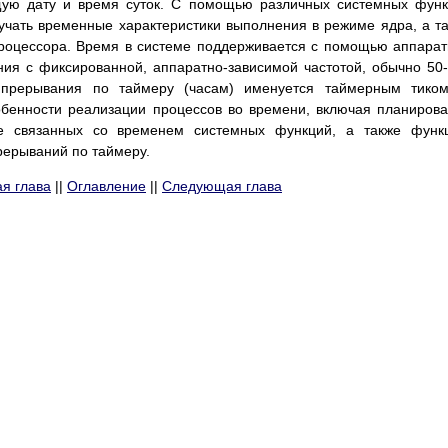
щую дату и время суток. С помощью различных системных фун
учать временные характеристики выполнения в режиме ядра, а т
процессора. Время в системе поддерживается с помощью аппара
ия с фиксированной, аппаратно-зависимой частотой, обычно 50
 прерывания по таймеру (часам) именуется таймерным тиком
обенности реализации процессов во времени, включая планиров
е связанных со временем системных функций, а также функц
ерываний по таймеру.
я глава
||
Оглавление
||
Следующая глава