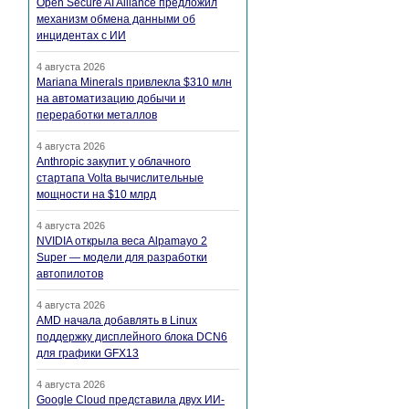
Open Secure AI Alliance предложил
механизм обмена данными об
инцидентах с ИИ
4 августа 2026
Mariana Minerals привлекла $310 млн
на автоматизацию добычи и
переработки металлов
4 августа 2026
Anthropic закупит у облачного
стартапа Volta вычислительные
мощности на $10 млрд
4 августа 2026
NVIDIA открыла веса Alpamayo 2
Super — модели для разработки
автопилотов
4 августа 2026
AMD начала добавлять в Linux
поддержку дисплейного блока DCN6
для графики GFX13
4 августа 2026
Google Cloud представила двух ИИ-