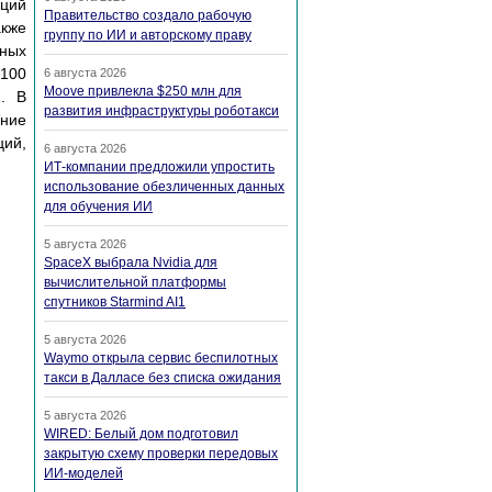
кций
Правительство создало рабочую
акже
группу по ИИ и авторскому праву
тных
-100
6 августа 2026
Moove привлекла $250 млн для
. В
развития инфраструктуры роботакси
ание
ий,
6 августа 2026
ИТ-компании предложили упростить
использование обезличенных данных
для обучения ИИ
5 августа 2026
SpaceX выбрала Nvidia для
вычислительной платформы
спутников Starmind AI1
5 августа 2026
Waymo открыла сервис беспилотных
такси в Далласе без списка ожидания
5 августа 2026
WIRED: Белый дом подготовил
закрытую схему проверки передовых
ИИ-моделей