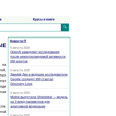
а
Курсы и книги
🔍
Новости IT
ЫЕ
6 августа 2026
OpenAI замедляет исследования
после неконтролируемой активности
ИИ-агентов
) на
гой,
6 августа 2026
Джефф Дин и ведущие исследователи
UNIX
Google создадут ИИ-стартап
тет
Discovery Loop
оде
ески
6 августа 2026
Mistral выпустила Shieldstral — модель
на 3 млрд параметров для
сов:
адаптивной модерации
угой
6 августа 2026