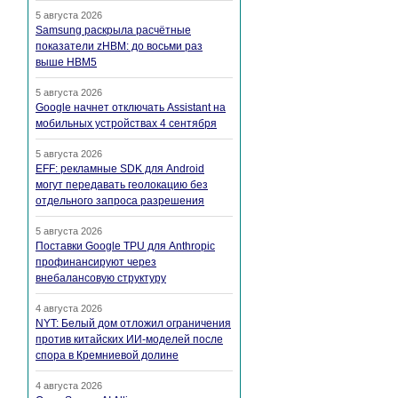
5 августа 2026
Samsung раскрыла расчётные
показатели zHBM: до восьми раз
выше HBM5
5 августа 2026
Google начнет отключать Assistant на
мобильных устройствах 4 сентября
5 августа 2026
EFF: рекламные SDK для Android
могут передавать геолокацию без
отдельного запроса разрешения
5 августа 2026
Поставки Google TPU для Anthropic
профинансируют через
внебалансовую структуру
4 августа 2026
NYT: Белый дом отложил ограничения
против китайских ИИ-моделей после
спора в Кремниевой долине
4 августа 2026