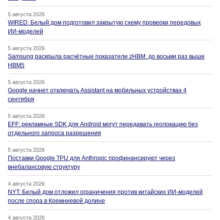
5 августа 2026
WIRED: Белый дом подготовил закрытую схему проверки передовых
ИИ-моделей
5 августа 2026
Samsung раскрыла расчётные показатели zHBM: до восьми раз выше
HBM5
5 августа 2026
Google начнет отключать Assistant на мобильных устройствах 4
сентября
5 августа 2026
EFF: рекламные SDK для Android могут передавать геолокацию без
отдельного запроса разрешения
5 августа 2026
Поставки Google TPU для Anthropic профинансируют через
внебалансовую структуру
4 августа 2026
NYT: Белый дом отложил ограничения против китайских ИИ-моделей
после спора в Кремниевой долине
4 августа 2026