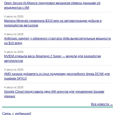
Open Secure AI Alliance предложил механизм обмена данными об
инцидентах с ИИ
4 августа 2026
Mariana Minerals привлекла $310 млн на автоматизацию добычи и
переработки металлов
4 августа 2026
Anthropic закупит у облачного стартапа Volta вычислительные мощности
на $10 млрд
4 августа 2026
NVIDIA открыла веса Alpamayo 2 Super — модели для разработки
автопилотов
4 августа 2026
AMD начала добавлять в Linux поддержку дисплейного блока DCN6 для
графики GFX13
4 августа 2026
Google Cloud представила двух ИИ-агентов для управления базами
данных
Все новости →
Связь с редакцией