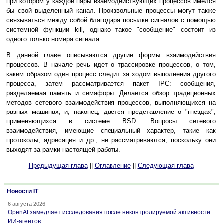
при котором у каждой пары взаимодействующих процессов имелся
бы свой выделенный канал. Произвольные процессы могут также
связываться между собой благодаря посылке сигналов с помощью
системной функции kill, однако такое "сообщение" состоит из
одного только номера сигнала.
В данной главе описываются другие формы взаимодействия
процессов. В начале речь идет о трассировке процессов, о том,
каким образом один процесс следит за ходом выполнения другого
процесса, затем рассматривается пакет IPC: сообщения,
разделяемая память и семафоры. Делается обзор традиционных
методов сетевого взаимодействия процессов, выполняющихся на
разных машинах, и, наконец, дается представление о "гнездах",
применяющихся в системе BSD. Вопросы сетевого
взаимодействия, имеющие специальный характер, такие как
протоколы, адресация и др., не рассматриваются, поскольку они
выходят за рамки настоящей работы.
Предыдущая глава
||
Оглавление
||
Следующая глава
Новости IT
6 августа 2026
OpenAI замедляет исследования после неконтролируемой активности
ИИ-агентов