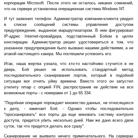
корпорации Microsoft. После этого не осталось никаких сомнений,
что на сервере установлена операционная система Windows NT.
И тут зазвонил телефон. Администратор компании-клиента увидел
в списке сообщений системы управления доступом
предупреждение, выданное маршрутизатором. В нем фигурировал
IP-адрес Internet-провайдера, подставленный Бобом в целях
конспирации. Администратор решил удостовериться в том, что
указанное предупреждение было вызвано нашими действиями, а не
атакой настоящего хакера. Мы поспешили успокоить его.
Итак, наша жертва узнала, что кто-то настойчиво стучится в ее
дверь. Боб решил не использовать стандартный метод
последовательного сканирования портов, который в подобной
ситуации мог отнять уйму времени. Вместо этого он запустил
утилиту nmap с опцией FIN, распространив ее действие на все
возможные порты - с номерами от 1 до 65 334.
"Подобная операция порождает множество данных, не относящихся
к делу, - замечает Боб. - Однако чтобы последовательно
"просканировать" все порты да еще миновать систему контроля
доступа, придется убить несколько дней. Нам же дано всего двое
суток, так что придется делать все сразу".
Сканирование не выявило ничего примечательного. На серверах