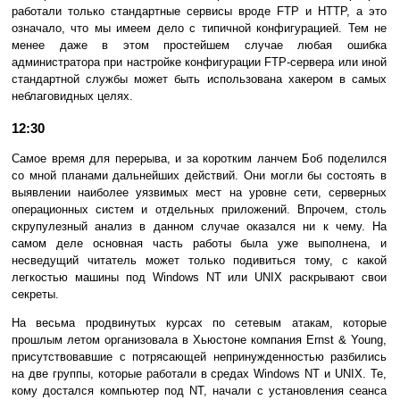
работали только стандартные сервисы вроде FTP и HTTP, а это
означало, что мы имеем дело с типичной конфигурацией. Тем не
менее даже в этом простейшем случае любая ошибка
администратора при настройке конфигурации FTP-сервера или иной
стандартной службы может быть использована хакером в самых
неблаговидных целях.
12:30
Самое время для перерыва, и за коротким ланчем Боб поделился
со мной планами дальнейших действий. Они могли бы состоять в
выявлении наиболее уязвимых мест на уровне сети, серверных
операционных систем и отдельных приложений. Впрочем, столь
скрупулезный анализ в данном случае оказался ни к чему. На
самом деле основная часть работы была уже выполнена, и
несведущий читатель может только подивиться тому, с какой
легкостью машины под Windows NT или UNIX раскрывают свои
секреты.
На весьма продвинутых курсах по сетевым атакам, которые
прошлым летом организовала в Хьюстоне компания Ernst & Young,
присутствовавшие с потрясающей непринужденностью разбились
на две группы, которые работали в средах Windows NT и UNIX. Те,
кому достался компьютер под NT, начали с установления сеанса