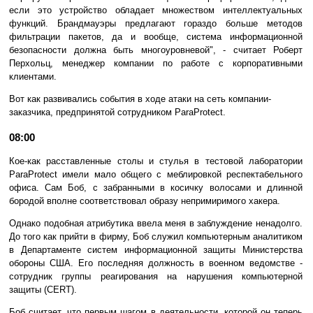
если это устройство обладает множеством интеллектуальных
функций. Брандмауэры предлагают гораздо больше методов
фильтрации пакетов, да и вообще, система информационной
безопасности должна быть многоуровневой", - считает Роберт
Перхольц, менеджер компании по работе с корпоративными
клиентами.
Вот как развивались события в ходе атаки на сеть компании-
заказчика, предпринятой сотрудником ParaProtect.
08:00
Кое-как расставленные столы и стулья в тестовой лаборатории
ParaProtect имели мало общего с меблировкой респектабельного
офиса. Сам Боб, с забранными в косичку волосами и длинной
бородой вполне соответствовал образу непримиримого хакера.
Однако подобная атрибутика ввела меня в заблуждение ненадолго.
До того как прийти в фирму, Боб служил компьютерным аналитиком
в Департаменте систем информационной защиты Министерства
обороны США. Его последняя должность в военном ведомстве -
сотрудник группы реагирования на нарушения компьютерной
защиты (CERT).
Боб считает, что первым шагом в деятельности, которой он теперь