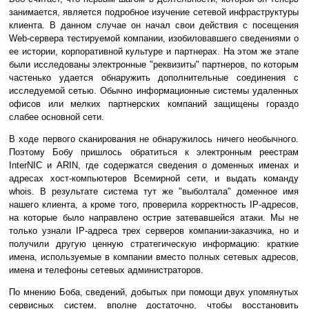
занимается, является подробное изучение сетевой инфраструктуры
клиента. В данном случае он начал свои действия с посещения
Web-сервера тестируемой компании, изобиловавшего сведениями о
ее истории, корпоративной культуре и партнерах. На этом же этапе
были исследованы электронные "реквизиты" партнеров, по которым
частенько удается обнаружить дополнительные соединения с
исследуемой сетью. Обычно информационные системы удаленных
офисов или мелких партнерских компаний защищены гораздо
слабее основной сети.
В ходе первого сканирования не обнаружилось ничего необычного.
Поэтому Бобу пришлось обратиться к электронным реестрам
InterNIC и ARIN, где содержатся сведения о доменных именах и
адресах хост-компьютеров Всемирной сети, и выдать команду
whois. В результате система тут же "выболтала" доменное имя
нашего клиента, а кроме того, проверила корректность IP-адресов,
на которые было направлено острие затевавшейся атаки. Мы не
только узнали IP-адреса трех серверов компании-заказчика, но и
получили другую ценную стратегическую информацию: краткие
имена, используемые в компании вместо полных сетевых адресов,
имена и телефоны сетевых администраторов.
По мнению Боба, сведений, добытых при помощи двух упомянутых
сервисных систем, вполне достаточно, чтобы восстановить