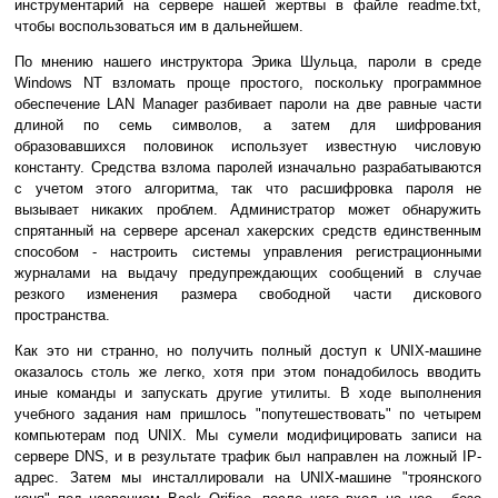
инструментарий на сервере нашей жертвы в файле readme.txt,
чтобы воспользоваться им в дальнейшем.
По мнению нашего инструктора Эрика Шульца, пароли в среде
Windows NT взломать проще простого, поскольку программное
обеспечение LAN Manager разбивает пароли на две равные части
длиной по семь символов, а затем для шифрования
образовавшихся половинок использует известную числовую
константу. Средства взлома паролей изначально разрабатываются
с учетом этого алгоритма, так что расшифровка пароля не
вызывает никаких проблем. Администратор может обнаружить
спрятанный на сервере арсенал хакерских средств единственным
способом - настроить системы управления регистрационными
журналами на выдачу предупреждающих сообщений в случае
резкого изменения размера свободной части дискового
пространства.
Как это ни странно, но получить полный доступ к UNIX-машине
оказалось столь же легко, хотя при этом понадобилось вводить
иные команды и запускать другие утилиты. В ходе выполнения
учебного задания нам пришлось "попутешествовать" по четырем
компьютерам под UNIX. Мы сумели модифицировать записи на
сервере DNS, и в результате трафик был направлен на ложный IP-
адрес. Затем мы инсталлировали на UNIX-машине "троянского