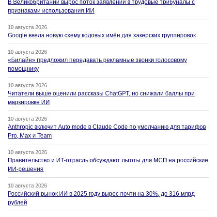
В Великобритании вырос поток заявлений в трудовые трибуналы с
признаками использования ИИ
10 августа 2026
Google ввела новую схему кодовых имён для хакерских группировок
10 августа 2026
«Билайн» предложил передавать рекламные звонки голосовому
помощнику
10 августа 2026
Читатели выше оценили рассказы ChatGPT, но снижали баллы при
маркировке ИИ
10 августа 2026
Anthropic включит Auto mode в Claude Code по умолчанию для тарифов
Pro, Max и Team
10 августа 2026
Правительство и ИТ-отрасль обсуждают льготы для МСП на российские
ИИ-решения
10 августа 2026
Российский рынок ИИ в 2025 году вырос почти на 30%, до 316 млрд
рублей