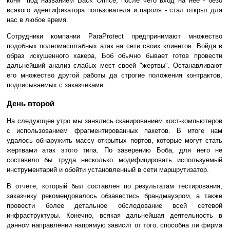
коня" под названием Back Orifice, после чего вход на нее - безо
всякого идентификатора пользователя и пароля - стал открыт для
нас в любое время.
Сотрудники компании ParaProtect предпринимают множество
подобных полномасштабных атак на сети своих клиентов. Войдя в
образ искушенного хакера, Боб обычно бывает готов провести
дальнейший анализ слабых мест своей "жертвы". Останавливают
его множество другой работы да строгие положения контрактов,
подписываемых с заказчиками.
День второй
На следующее утро мы занялись сканированием хост-компьютеров
с использованием фрагментированных пакетов. В итоге нам
удалось обнаружить массу открытых портов, которые могут стать
жертвами атак этого типа. По заверению Боба, для него не
составило бы труда несколько модифицировать используемый
инструментарий и обойти установленный в сети маршрутизатор.
В отчете, который был составлен по результатам тестирования,
заказчику рекомендовалось обзавестись брандмауэром, а также
провести более детальное обследование всей сетевой
инфраструктуры. Конечно, всякая дальнейшая деятельность в
данном направлении напрямую зависит от того, способна ли фирма