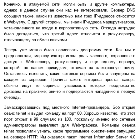
Конечно, в атакуемой сети могли быть и другие компьютеры,
однако в данном случае они нас не интересовали. Сервер DNS
сообщил также, какой из известных нам трех IP-адресов относится
к Web-узлу. С другой стороны, мы знали IP-адреса маршрутизатора,
установленного на входе в корпоративную сеть. Отсюда нетрудно
было догадаться, что третий адрес относится к proxy-серверу,
отвечающему за обмен ключами.
Теперь уже можно было нарисовать диаграмму сети. Как мы и
предполагали, маршрутизатор играл роль часового, охранявшего
доступ к Web-серверу, proxy-серверу и еще одному серверу,
который, по нашим прикидкам, отвечал за электронную почту.
Оставалось выяснить, какие сетевые сервисы были запущены на
каждом из серверов. Причина такого интереса проста: хакеры
обычно ищут те сервисы, уязвимость которых неоднократно
доказана на практике; они-то и подвергаются нападению в первую
очередь.
Замаскировавшись под местного Internet-провайдера, Боб открыл
сеанс telnet и выдал команду на порт 80. Хорошо известно, что этот
порт открыт в 99 случаях из 100, поскольку именно его сетевые
администраторы выделяют для Web-трафика. Команды сеанса
telnet позволили узнать, какое программное обеспечение запущено
на сервере HTTP. Им оказался пакет Internet Information Server 4.0