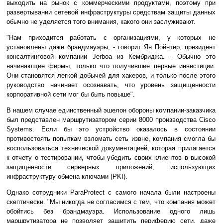
выходить на рынок с коммерческими продуктами, поэтому при
развертывании сетевой инфраструктуры средствам защиты данных
обычно не уделяется того внимания, какого они заслуживают.
"Нам приходится работать с организациями, у которых не
установлены даже брандмауэры, - говорит Ян Пойнтер, президент
консалтинговой компании Jerboa из Кембриджа. - Обычно это
начинающие фирмы, только что получившие первые инвестиции.
Они становятся легкой добычей для хакеров, и только после этого
руководство начинает осознавать, что уровень защищенности
корпоративной сети мог бы быть повыше".
В нашем случае единственный эшелон обороны компании-заказчика
был представлен маршрутизатором серии 8000 производства Cisco
Systems. Если бы это устройство оказалось в состоянии
противостоять попыткам взломать сеть извне, компания смогла бы
воспользоваться технической документацией, которая прилагается
к отчету о тестировании, чтобы убедить своих клиентов в высокой
защищенности серверных приложений, использующих
инфраструктуру обмена ключами (PKI).
Однако сотрудники ParaProtect с самого начала были настроены
скептически. "Мы никогда не согласимся с тем, что компания может
обойтись без брандмауэра. Использование одного лишь
маршрутизатора не позволяет защитить периферию сети, даже