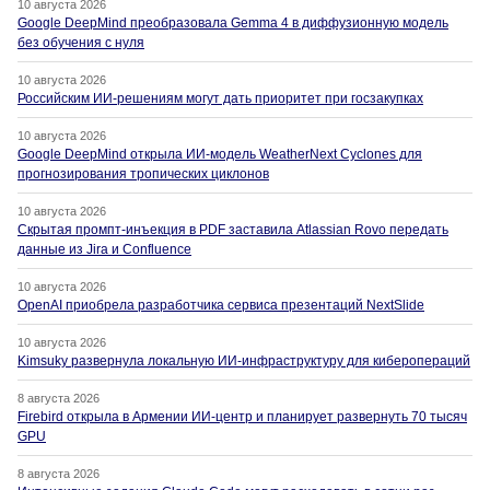
10 августа 2026
Google DeepMind преобразовала Gemma 4 в диффузионную модель
без обучения с нуля
10 августа 2026
Российским ИИ-решениям могут дать приоритет при госзакупках
10 августа 2026
Google DeepMind открыла ИИ-модель WeatherNext Cyclones для
прогнозирования тропических циклонов
10 августа 2026
Скрытая промпт-инъекция в PDF заставила Atlassian Rovo передать
данные из Jira и Confluence
10 августа 2026
OpenAI приобрела разработчика сервиса презентаций NextSlide
10 августа 2026
Kimsuky развернула локальную ИИ-инфраструктуру для киберопераций
8 августа 2026
Firebird открыла в Армении ИИ-центр и планирует развернуть 70 тысяч
GPU
8 августа 2026