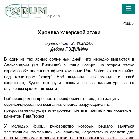
☰
архив
2000 г
Хроника хакерской атаки
Журнал
"Сети"
, #02/2000
Дебора РЭДКЛИФФ
В один из тех ясных солнечных дней, что нередко выдаются в
Александрии (шт. Виргиния) в конце ноября, на втором этаже
скромно обставленного офиса компании ParaProtect склонившийся
над монитором "хакер" Боб выдавал Unix-команды с такой
скоростью, будто его руки лежали не на клавиатуре, а на
спусковом крючке автомата.
Боб проверял на прочность периферийные средства защиты
сертифицированной компании, специализирующейся на
предоставлении услуг электронной почты в Internet и являющейся
клиентом ParaProtect.
У молодых фирм, руководство которых решило заняться
электронной коммерцией, как правило, недостаточно средств для
оплаты полномасштабной атаки на корпоративную сеть, в ходе