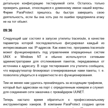
детальную конфигурацию тестируемой сети. Осталось только
проверить данные, относящиеся к доменному имени нашей жертвы.
Фирме ParaProtect пришлось бы быстро завершить свою
деятельность, если бы она хоть раз по ошибке предприняла атаку
не на тот объект.
09:36
Следующий шаг состоял в запуске утилиты traceroute, в качестве
параметра которой последовательно фигурировал каждый из
интересовавших нас IP-адресов. Как известно, программа traceroute
может функционировать под управлением операционных систем
UNIX и Windows NT и обычно используется сетевыми
администраторами для отслеживания пакетов, передаваемых от
источника к адресату. В ходе тестирования эта утилита сообщала,
что маршрутизатор блокировал сгенерированные нами пакеты, т. е.
позволяла убедиться в корректности его функционирования.
Тем не менее нам удалось пронаблюдать за исходящим трафиком,
который был адресован на порт с определенным номером и служил
для соединения сети заказчика с провайдером UUNET.
Теперь настало время обратиться к профессиональному
инструментарию хакеров. В компании ParaProtect создано целое