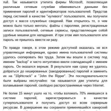
null. Так называется утилита фирмы Microsoft, позволяющая
различным сетевым службам обмениваться данными без
применения паролей и идентификаторов пользователей. Представ
перед системой в качестве "нулевого" пользователя, мы получили
доступ к массе служебных сведений. Нам открылось то, о чем
можно было только мечтать: файлы с паролями, регистрационные
записи пользователей, сетевые сервисы, представляющие собой
удобные мишени для нападения. И при этом имя пользователя или
пароль не пришлось ввести ни разу.
По правде говоря, в этом режиме доступной оказалась не вся
управляющая информация, однако имена пользователей системы
удалось скопировать без труда. Затем мы вошли в систему под
именем "backup" и чисто интуитивно ввели совпадающий с именем
пароль. Он оказался верным. В результате нам сразу же удалось
добраться до хешированных (закодированных) паролей и заменить
их на "10phtcrack" и "John the Ripper". Эти последовательности
были выбраны неслучайно: так называются две утилиты для
взламывания паролей, свободно распространяемые через Internet.
Не более 15 минут ушло на то, чтобы взломать 70% имевшихся в
системе паролей, зарегистрироваться в качестве
суперпользователя и получить доступ ко всем серверным
ресурсам. В довершение мы сохранили применявшийся хакерский