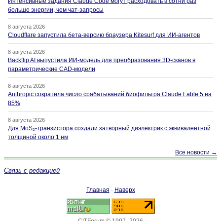
Интенсивные задания Claude Code могут расходовать в сотни раз
больше энергии, чем чат-запросы
8 августа 2026
Cloudflare запустила бета-версию браузера Kitesurf для ИИ-агентов
8 августа 2026
Backflip AI выпустила ИИ-модель для преобразования 3D-сканов в
параметрические CAD-модели
8 августа 2026
Anthropic сократила число срабатываний биофильтра Claude Fable 5 на
85%
8 августа 2026
Для MoS₂-транзистора создали затворный диэлектрик с эквивалентной
толщиной около 1 нм
Все новости →
Связь с редакцией
Главная
·
Наверх