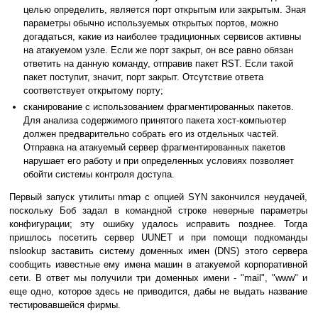
целью определить, является порт открытым или закрытым. Зная
параметры обычно используемых открытых портов, можно
догадаться, какие из наиболее традиционных сервисов активны
на атакуемом узле. Если же порт закрыт, он все равно обязан
ответить на данную команду, отправив пакет RST. Если такой
пакет поступит, значит, порт закрыт. Отсутствие ответа
соответствует открытому порту;
сканирование с использованием фрагментированных пакетов.
Для анализа содержимого принятого пакета хост-компьютер
должен предварительно собрать его из отдельных частей.
Отправка на атакуемый сервер фрагментированных пакетов
нарушает его работу и при определенных условиях позволяет
обойти системы контроля доступа.
Первый запуск утилиты nmap с опцией SYN закончился неудачей,
поскольку Боб задал в командной строке неверные параметры
конфигурации; эту ошибку удалось исправить позднее. Тогда
пришлось посетить сервер UUNET и при помощи подкоманды
nslookup заставить систему доменных имен (DNS) этого сервера
сообщить известные ему имена машин в атакуемой корпоративной
сети. В ответ мы получили три доменных имени - "mail", "www" и
еще одно, которое здесь не приводится, дабы не выдать название
тестировавшейся фирмы.