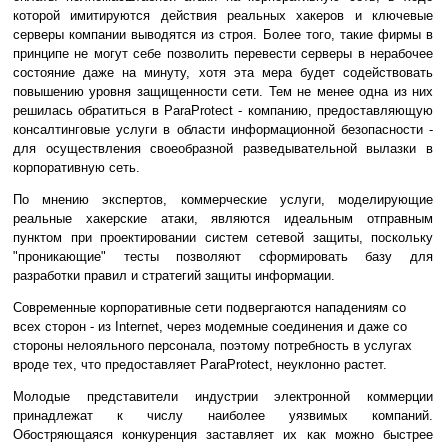
которой имитируются действия реальных хакеров и ключевые
серверы компании выводятся из строя. Более того, такие фирмы в
принципе не могут себе позволить перевести серверы в нерабочее
состояние даже на минуту, хотя эта мера будет содействовать
повышению уровня защищенности сети. Тем не менее одна из них
решилась обратиться в ParaProtect - компанию, предоставляющую
консалтинговые услуги в области информационной безопасности -
для осуществления своеобразной разведывательной вылазки в
корпоративную сеть.
По мнению экспертов, коммерческие услуги, моделирующие
реальные хакерские атаки, являются идеальным отправным
пунктом при проектировании систем сетевой защиты, поскольку
"проникающие" тесты позволяют сформировать базу для
разработки правил и стратегий защиты информации.
Современные корпоративные сети подвергаются нападениям со
всех сторон - из Internet, через модемные соединения и даже со
стороны нелояльного персонала, поэтому потребность в услугах
вроде тех, что предоставляет ParaProtect, неуклонно растет.
Молодые представители индустрии электронной коммерции
принадлежат к числу наиболее уязвимых компаний.
Обостряющаяся конкуренция заставляет их как можно быстрее