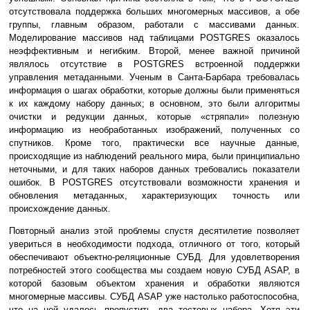
отсутствовала поддержка больших многомерных массивов, а обе
группы, главным образом, работали с массивами данных.
Моделирование массивов над таблицами POSTGRES оказалось
неэффективным и негибким. Второй, менее важной причиной
являлось отсутствие в POSTGRES встроенной поддержки
управления метаданными. Ученым в Санта-Барбара требовалась
информация о шагах обработки, которые должны были применяться
к их каждому набору данных; в основном, это были алгоритмы
очистки и редукции данных, которые «стряпали» полезную
информацию из необработанных изображений, полученных со
спутников. Кроме того, практически все научные данные,
происходящие из наблюдений реального мира, были принципиально
неточными, и для таких наборов данных требовались показатели
ошибок. В POSTGRES отсутствовали возможности хранения и
обновления метаданных, характеризующих точность или
происхождение данных.
Повторный анализ этой проблемы спустя десятилетие позволяет
увериться в необходимости подхода, отличного от того, который
обеспечивают объектно-реляционные СУБД. Для удовлетворения
потребностей этого сообщества мы создаем новую СУБД ASAP, в
которой базовым объектом хранения и обработки являются
многомерные массивы. СУБД ASAP уже настолько работоспособна,
что на ней удалось пропустить два тестовых набора. Хотя эти