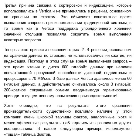
Третья причина связана с сортировкой и индексацией, которые
использовались в Vertica и не применялись в решении, основанном
на хранении по строкам. Это объясняет константное время
выполнения запросов при использовании традиционной системы, в
то время как в Vertica поддержка упорядоченного хранения
значений столбцов позволяла сократить время выполнения
некоторых запросов.
Теперь легко привести пояснения к рис. 2. В решении, основанном
на хранении данных по строкам, не использовались ни сжатие, ни
индексация. Поэтому в этом случае время выполнения запроса –
это время чтения с диска 600 гигабайт данных при наличии
впечатляющей пропускной способности дисковой подсистемы и
процессоров в 70 Мб/сек. В базе данных Vertica хранилось менее 60
гигабайт данных, а действительно считывалось около 3 гигабайт.
200-кратное сокращение объема ввода-вывода гарантированно
приводит к существенному повышению производительности!
Хотя очевидно, что на результаты этого сравнения
производительности существенно повлияло наличие у этой
компании очень широкой таблицы фактов, аналогичные, хотя и
менее эффектные результаты наблюдались и в различных других
исследованиях. В нашем следующем примере используется
«тощая» таблица фактов.