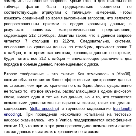
замедлить выполнение запросов. Кроме того, в действительности
таблица фактов была предварительно соединена по
соответствующим атрибутам с таблицами измерений, чтобы
избежать соединений во время выполнения запросов, что является
распространенным приемом в средах хранилищ данных; в
результате появилось материализованное представление,
содержащее 212 столбцов. Заметим также, что в данном запросе
читается 7 столбцов из 212-ти. Следовательно, система,
основанная на хранении данных по столбцам, прочитает ровно 7
столбцов, в то время как система, хранящая данные по строкам,
будет читать все 212 столбцов – впечатляющее различие в два
порядка в объеме данных, перемещаемых с диска.
Второе соображение – это сжатие. Как отмечалось в [Aba06],
сжатие обычно является более эффективным при хранении данных
по строкам, чем при их хранении по столбцам. Здесь существенно
не только то, что все объекты, располагающиеся в одном дисковом
блоке, имеют один и тот же тип данных, но и то, что становятся
возможными дополнительные варианты сжатия, такие как дельта-
кодирование (
delta encoding
) и групповое кодирование (
run-length
encoding
). При проведении нескольких испытаний на тестовых
наборах оказывалось, что в Vertica поддерживается коэффициент
сжатие 10, что почти в три раза превосходило возможности сжатия
тех же данных в системах с хранением по строкам.