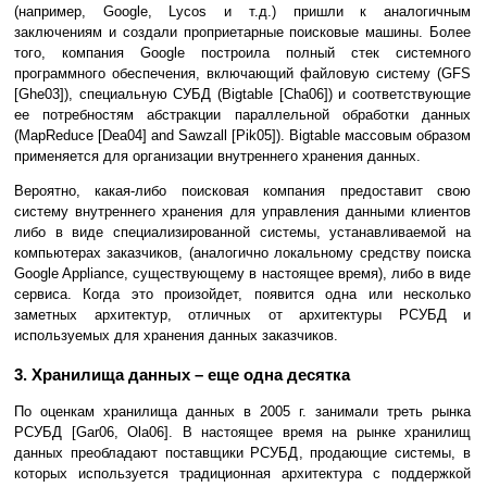
(например, Google, Lycos и т.д.) пришли к аналогичным
заключениям и создали проприетарные поисковые машины. Более
того, компания Google построила полный стек системного
программного обеспечения, включающий файловую систему (GFS
[Ghe03]), специальную СУБД (Bigtable [Cha06]) и соответствующие
ее потребностям абстракции параллельной обработки данных
(MapReduce [Dea04] and Sawzall [Pik05]). Bigtable массовым образом
применяется для организации внутреннего хранения данных.
Вероятно, какая-либо поисковая компания предоставит свою
систему внутреннего хранения для управления данными клиентов
либо в виде специализированной системы, устанавливаемой на
компьютерах заказчиков, (аналогично локальному средству поиска
Google Appliance, существующему в настоящее время), либо в виде
сервиса. Когда это произойдет, появится одна или несколько
заметных архитектур, отличных от архитектуры РСУБД и
используемых для хранения данных заказчиков.
3. Хранилища данных – еще одна десятка
По оценкам хранилища данных в 2005 г. занимали треть рынка
РСУБД [Gar06, Ola06]. В настоящее время на рынке хранилищ
данных преобладают поставщики РСУБД, продающие системы, в
которых используется традиционная архитектура с поддержкой