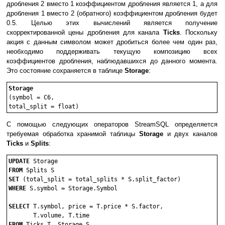
дробления 2 вместо 1 коэффициентом дробления является 1, а для
дробления 1 вместо 2 (обратного) коэффициентом дробления будет
0.5. Целью этих вычислений является получение
скорректированной цены дробления для канала
Ticks
. Поскольку
акция с данным символом может дробиться более чем один раз,
необходимо поддерживать текущую композицию всех
коэффициентов дробления, наблюдавшихся до данного момента.
Это состояние сохраняется в таблице
Storage
:
Storage
(symbol = C6, 

total_split = float)
С помощью следующих операторов StreamSQL определяется
требуемая обработка хранимой таблицы
Storage
и двух каналов
Ticks
и
Splits
:
UPDATE
FROM
SET
WHERE
 S.symbol = Storage.Symbol 

SELECT
 T.symbol, price = T.price * S.factor,

FROM