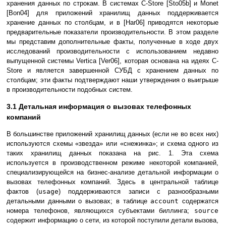
хранения данных по строкам. В системах C-Store [Sto05b] и Monet
[Bon04] для приложений хранилищ данных поддерживается
хранение данных по столбцам, и в [Har06] приводятся некоторые
предварительные показатели производительности. В этом разделе
мы представим дополнительные факты, полученные в ходе двух
исследований производительности с использованием недавно
выпущенной системы Vertica [Ver06], которая основана на идеях C-
Store и является завершенной СУБД с хранением данных по
столбцам; эти факты подтверждают наши утверждения о выигрыше
в производительности подобных систем.
3.1 Детальная информация о вызовах телефонных
компаний
В большинстве приложений хранилищ данных (если не во всех них)
используются схемы «звезда» или «снежинка»; и схема одного из
таких хранилищ данных показана на рис. 1. Эта схема
используется в производственном режиме некоторой компанией,
специализирующейся на бизнес-анализе детальной информации о
вызовах телефонных компаний. Здесь в центральной таблице
фактов (
usage
) поддерживаются записи с разнообразными
детальными данными о вызовах; в таблице
account
содержатся
номера телефонов, являющихся субъектами биллинга;
source
содержит информацию о сети, из которой поступили детали вызова,