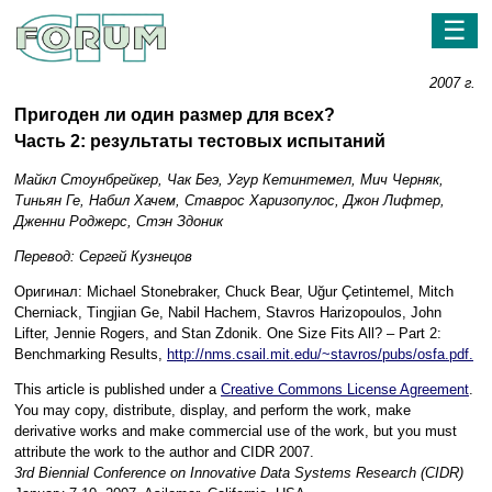
☰
2007 г.
Пригоден ли один размер для всех?
Часть 2: результаты тестовых испытаний
Майкл Стоунбрейкер, Чак Беэ, Угур Кетинтемел, Мич Черняк,
Тиньян Ге, Набил Хачем, Ставрос Харизопулос, Джон Лифтер,
Дженни Роджерс, Стэн Здоник
Перевод: Сергей Кузнецов
Оригинал: Michael Stonebraker, Chuck Bear, Uğur Çetintemel, Mitch
Cherniack, Tingjian Ge, Nabil Hachem, Stavros Harizopoulos, John
Lifter, Jennie Rogers, and Stan Zdonik. One Size Fits All? – Part 2:
Benchmarking Results,
http://nms.csail.mit.edu/~stavros/pubs/osfa.pdf.
This article is published under a
Creative Commons License Agreement
.
You may copy, distribute, display, and perform the work, make
derivative works and make commercial use of the work, but you must
attribute the work to the author and CIDR 2007.
3rd Biennial Conference on Innovative Data Systems Research (CIDR)