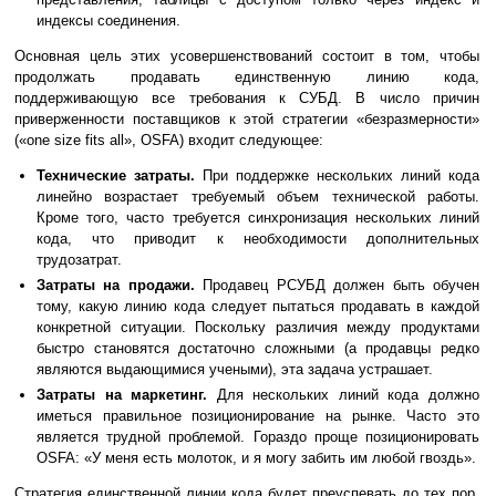
индексы соединения.
Основная цель этих усовершенствований состоит в том, чтобы
продолжать продавать единственную линию кода,
поддерживающую все требования к СУБД. В число причин
приверженности поставщиков к этой стратегии «безразмерности»
(«one size fits all», OSFA) входит следующее:
Технические затраты.
При поддержке нескольких линий кода
линейно возрастает требуемый объем технической работы.
Кроме того, часто требуется синхронизация нескольких линий
кода, что приводит к необходимости дополнительных
трудозатрат.
Затраты на продажи.
Продавец РСУБД должен быть обучен
тому, какую линию кода следует пытаться продавать в каждой
конкретной ситуации. Поскольку различия между продуктами
быстро становятся достаточно сложными (а продавцы редко
являются выдающимися учеными), эта задача устрашает.
Затраты на маркетинг.
Для нескольких линий кода должно
иметься правильное позиционирование на рынке. Часто это
является трудной проблемой. Гораздо проще позиционировать
OSFA: «У меня есть молоток, и я могу забить им любой гвоздь».
Стратегия единственной линии кода будет преуспевать до тех пор,