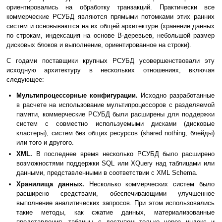
ориентировались на обработку транзакций. Практически все
коммерческие РСУБД являются прямыми потомками этих ранних
систем и основываются на их общей архитектуре (хранение данных
по строкам, индексация на основе B-деревьев, небольшой размер
дисковых блоков и выполнение, ориентированное на строки).
С годами поставщики крупных РСУБД усовершенствовали эту
исходную архитектуру в нескольких отношениях, включая
следующее:
Мультипроцессорные конфигурации.
Исходно разработанные
в расчете на использование мультипроцессоров с разделяемой
памяти, коммерческие РСУБД были расширены для поддержки
систем с совместно используемыми дисками (дисковые
кластеры), систем без общих ресурсов (shared nothing, блейды)
или того и другого.
XML.
В последнее время несколько РСУБД было расширено
возможностями поддержки SQL или XQuery над таблицами или
данными, представленными в соответствии с XML Schema.
Хранилища данных.
Несколько коммерческих систем было
расширено средствами, обеспечивающими улучшенное
выполнение аналитических запросов. При этом использовались
такие методы, как сжатие данных, материализованные
представления, таблицы с доступом только через индекс и