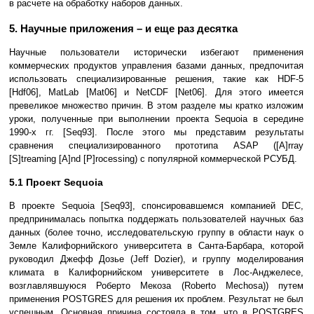
в расчете на обработку наборов данных.
5. Научные приложения – и еще раз десятка
Научные пользователи исторически избегают применения
коммерческих продуктов управления базами данных, предпочитая
использовать специализированные решения, такие как HDF-5
[Hdf06], MatLab [Mat06] и NetCDF [Net06]. Для этого имеется
превеликое множество причин. В этом разделе мы кратко изложим
уроки, полученные при выполнении проекта Sequoia в середине
1990-х гг. [Seq93]. После этого мы представим результаты
сравнения специализированного прототипа ASAP ([A]rray
[S]treaming [A]nd [P]rocessing) с популярной коммерческой РСУБД.
5.1 Проект Sequoia
В проекте Sequoia [Seq93], спонсировавшемся компанией DEC,
предпринималась попытка поддержать пользователей научных баз
данных (более точно, исследовательскую группу в области наук о
Земле Калифорнийского университета в Санта-Барбара, которой
руководил Джефф Дозье (Jeff Dozier), и группу моделирования
климата в Калифорнийском университете в Лос-Анджелесе,
возглавлявшуюся Роберто Мекоза (Roberto Mechosa)) путем
применения POSTGRES для решения их проблем. Результат не был
успешным. Основная причина состояла в том, что в POSTGRES