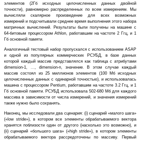
элементов (2Гб исходных целочисленных данных двойной
точности), равномерно распределенных по всем измерениям. Мы
вычисляли скалярное произведение для всех возможных
измерений и подсчитывали среднее время выполнения этого набора
матричных вычислений. Результаты были получены на машине с
64-битовым процессором Athlon, работавшим на частоте 2 Ггц, и 1
Гб основной памяти.
Аналогичный тестовый набор пропускался с использованием ASAP
и одной из популярных коммерческих РСУБД, в базе данных
которой каждый массив представлялся как таблица с атрибутами
dimension-1, …, dimension-n, значение. В этом случае каждый
массив состоял из 25 миллионов элементов (100 Мб исходных
целочисленных данных с одинарной точностью), и использовалась
машина с процессором Pentium, работавшим на частоте 3.2 Ггц, и 1
Гб основной памяти. РСУБД использовала 502-680 Мб для каждого
массива в зависимости от числа измерений, и значения измерений
также нужно было сохранять.
Наконец, мы исследовали два сценария: (i) сценарий «малого шага»
(«low stride»), в котором все элементы обрабатываемого вектора
хранятся поблизости один от другого (насколько это возможно), и
(ii) сценарий «большого шага» («high stride»), в котором элементы
обрабатываемого вектора рассредоточены по массиву. Первый