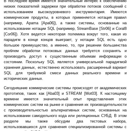
В последнее время имеется значительный интерес к обеспечению
низких показателей задержки при обработке потоков сообщений с
использованием высокоуровневого инструментария. Имеются
коммерческие продукты, в которых применяется нотация правил
(например, Apama [Apa06]), а также системы, основанные на
использовании нотации SQL (например, StreamBase [Str06] и Coral8
[Cor06]). Хотя ведется некоторая полемика вокруг того, какая из
парадигм в конце концов выиграет, у нотации SQL есть одно
большое преимущество, а именно, то, при решении большинства
проблем обработки потоковых данных требуется сохранять и
производить доступ к существенным объемам информации о
состоянии. Поскольку SQL является универсальной парадигмой
хранения данных, естественно использовать расширенный вариант
SQL для требуемой смеси данных реального времени и
исторических данных.
Сегодняшние коммерческие системы происходят от академических
прототипов, таких как [Aba03] и STREAM [Mot03]. К настоящему
времени имеется значительный опыт представления этих
коммерческих систем на рынке и сравнения их производительности
с производительностью альтернативных систем, основанных на
использовании самодельного кода или реляционных СУБД. В этом
разделе мы также обсудим два тестовых набора,
использовавшихся для сравнения специализированной системы с