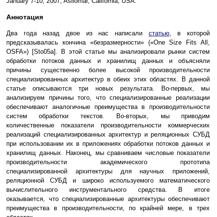
January 7-10, 2007, Asilomar, California, USA.
Аннотация
Два года назад двое из нас написали
статью
, в которой
предсказывалась кончина «безразмерности» («One Size Fits All,
OSFA») [Sto05a]. В этой статье мы анализировали рынки систем
обработки потоков данных и хранилищ данных и объясняли
причины существенно более высокой производительности
специализированных архитектур в обеих этих областях. В данной
статье описываются три новых результата. Во-первых, мы
анализируем причины того, что специализированные реализации
обеспечивают аналогичные преимущества в производительности
систем обработки текстов. Во-вторых, мы приводим
количественные показатели производительности коммерческих
реализаций специализированных архитектур и реляционных СУБД
при использовании их в приложениях обработки потоков данных и
хранилищ данных. Наконец, мы сравниваем числовые показатели
производительности академического прототипа
специализированной архитектуры для научных приложений,
реляционной СУБД и широко используемого математического
вычислительного инструментального средства. В итоге
оказывается, что специализированные архитектуры обеспечивают
преимущества в производительности, по крайней мере, в трех