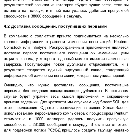
результате этой попытки из категории «будет лучше всего, если вы
встанете на голову», и в ней нам удалось добиться пропускной
способности в 38000 сообщений в секунду.
4.2 Доставка сообщений, поступивших первыми
В компаниях с Уолл-стрит принято подписываться на несколько
каналов информации о разовом изменении цены акций: Reuters,
Comstock или Infodyne. Распространенным приложением является
доставка первого поступившего сообщения об изменении цены
акции из канала, у которого в данный момент имеется наименьшая
задержка. Поступающие позже дубликаты отбрасываются, и в
результате создается единый виртуальный канал, содержащий
информацию об изменении цены акции, которая поступила первой.
Очевидно, что нужно доставлять сообщения, поступившие
первыми, без ожидания запаздывающих дубликатов. В противном
случае будет утрачен весь смысл приложения – сокращение
времени задержки. Для краткости мы опускаем код StreamSQL для
этого приложения. Однако в реализации на основе StreamBase с
использованием персонального компьютера с процессором Pentium
стоимостью в 1000 долларов удалось получить пропускную
способность в 281000 сообщений в секунду. В отличие от этого,
для поддержки логики РСУБД пришлось создать таблицу недавно