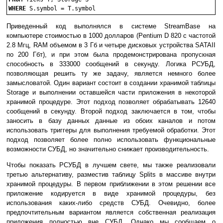
WHERE
 S.symbol = T.symbol
Приведенный код выполнялся в системе StreamBase на
компьютере стоимостью в 1000 долларов (Pentium D 820 с частотой
2.8 Мгц, RAM объемом в 3 Гб и четыре дисковых устройства SATAII
по 200 Гбт), и при этом была продемонстрирована пропускная
способность в 333000 сообщений в секунду. Логика РСУБД,
позволяющая решить ту же задачу, является немного более
замысловатой. Один вариант состоит в создании хранимой таблицы
Storage и выполнении оставшейся части приложения в некоторой
хранимой процедуре. Этот подход позволяет обрабатывать 12640
сообщений в секунду. Второй подход заключается в том, чтобы
заносить в базу данных данные из обоих каналов и потом
использовать триггеры для выполнения требуемой обработки. Этот
подход позволяет более полно использовать функциональные
возможности СУБД, но значительно снижает производительность.
Чтобы показать РСУБД в лучшем свете, мы также реализовали
третью альтернативу, разместив таблицу Splits в массиве внутри
хранимой процедуры. В первом приближении в этом решении все
приложение кодируется в виде хранимой процедуры, без
использования каких-либо средств СУБД. Очевидно, более
предпочтительным вариантом является собственная реализация
приложения полностью вне СУБД. Однако мы сообщаем о