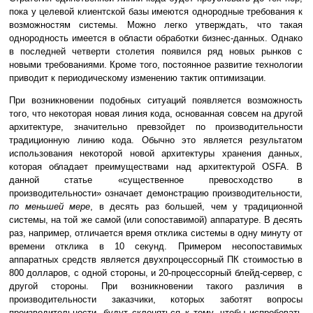
пока у целевой клиентской базы имеются однородные требования к
возможностям системы. Можно легко утверждать, что такая
однородность имеется в области обработки бизнес-данных. Однако
в последней четверти столетия появился ряд новых рынков с
новыми требованиями. Кроме того, постоянное развитие технологии
приводит к периодическому изменению тактик оптимизации.
При возникновении подобных ситуаций появляется возможность
того, что некоторая новая линия кода, основанная совсем на другой
архитектуре, значительно превзойдет по производительности
традиционную линию кода. Обычно это является результатом
использования некоторой новой архитектуры хранения данных,
которая обладает преимуществами над архитектурой OSFA. В
данной статье «существенное превосходство в
производительности» означает демонстрацию производительности,
по меньшей мере
, в десять раз большей, чем у традиционной
системы, на той же самой (или сопоставимой) аппаратуре. В десять
раз, например, отличается время отклика системы в одну минуту от
времени отклика в 10 секунд. Примером несопоставимых
аппаратных средств является двухпроцессорный ПК стоимостью в
800 долларов, с одной стороны, и 20-процессорный блейд-сервер, с
другой стороны. При возникновении такого различия в
производительности заказчики, которых заботят вопросы
производительности, будут склоняться к тому, чтобы испробовать