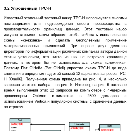
3.2 Упрощенный TPC-H
Известный эталонный тестовый набор TPC-H используется многими
поставщиками для подтверждения своего превосходства в
производительности хранилищ данных. Этот тестовый набор
искусно строился таким образом, чтобы избежать использования
схемы «снежинка» и сделать бесполезным применение
материализованных приложений. При опросе двух десятков
директоров по информатизации различных компаний авторы данной
статьи установили, что никто из них не встречал хранилище
данных, в котором бы не использовалась схема «снежинка».
Поэтому Пэт О’Нейл (Pat O’Neil) упростил схему TPC-H до вида
снежинки и определил над этой схемой 12 вариантов запросов TPC-
H [One06]. Полученная схема приведена на рис. 4, а несколько
запросов из этого набора – на рис. 5. Наконец, на рис. 6 показано
время выполнения этих 12 запросов на компьютере с 4-ядерным
процессором Opteron стоимостью в 2500 долларов с
использованием Vertica и популярной системы с хранением данных
по строкам.