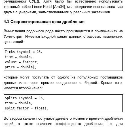
реляционной СУБД. Хотя было бы естественно использовать
тестовый набор Linear Road [Ara04], мы предпочли воспользоваться
двумя сценариями, заимствованными у реальных заказчиков.
4.1 Скорректированная цена дробления
Вычисления подобного рода часто производится в приложениях на
Уолл-стрит. Имеется входной канал данных о разовых изменениях
цены акций:
Ticks
 (symbol = C6,

time = double, 

volume = integer, 

price = double),
которые могут поступать от одного из популярных поставщиков
данных или через прямое соединение с биржей. Кроме того,
имеется второй канал:
Splits
 (symbol = C6,

time = double,

split_factor = float).
Во втором канале поступают данные о моменте времени дробления
акций, а также значение коэффициента дробления; т.е. для