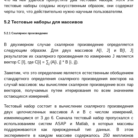
тестовые наборы созданы искусственным образом, они содержат
черты того, что действительно нужно научным пользователям.
5.2 Тестовые наборы для массивов
5.2.1 Скалярное произведение
В двухмерном случае скалярное произведение определяется
следующим образом. Для двух массивов A[I, J] и B[I, J]
результатом их скалярного произведения по измерению J является
вектор C [I], где C[i] = ∑
(A[i, j] * B [i, j]).
j
Заметим, что это определение является естественным обобщением
стандартного определения скалярного произведения векторов на
случай массивов: мы вычисляем скалярное произведение всех пар
векторов, получаемых путем итерирования по всем значениям
остающихся измерений.
Тестовый набор состоит в вычислении скалярного произведения
двух целочисленных массивов A и B с числом измерений,
изменяющимся от 3 до 6. Сначала тестовый набор пропускался с
использованием систем ASAP и Matlab, в которых массивы
поддерживаются как прирожденный тип данных. В этом
эксперименте в каждом массиве содержалось 250 миллионов