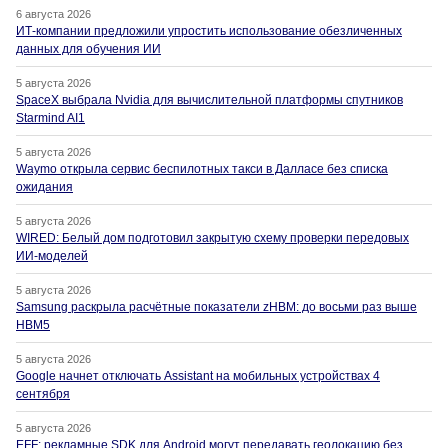
6 августа 2026
ИТ-компании предложили упростить использование обезличенных
данных для обучения ИИ
5 августа 2026
SpaceX выбрала Nvidia для вычислительной платформы спутников
Starmind AI1
5 августа 2026
Waymo открыла сервис беспилотных такси в Далласе без списка
ожидания
5 августа 2026
WIRED: Белый дом подготовил закрытую схему проверки передовых
ИИ-моделей
5 августа 2026
Samsung раскрыла расчётные показатели zHBM: до восьми раз выше
HBM5
5 августа 2026
Google начнет отключать Assistant на мобильных устройствах 4
сентября
5 августа 2026
EFF: рекламные SDK для Android могут передавать геолокацию без