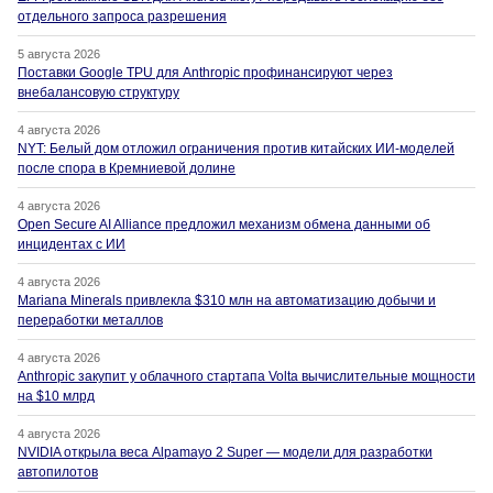
отдельного запроса разрешения
5 августа 2026
Поставки Google TPU для Anthropic профинансируют через
внебалансовую структуру
4 августа 2026
NYT: Белый дом отложил ограничения против китайских ИИ-моделей
после спора в Кремниевой долине
4 августа 2026
Open Secure AI Alliance предложил механизм обмена данными об
инцидентах с ИИ
4 августа 2026
Mariana Minerals привлекла $310 млн на автоматизацию добычи и
переработки металлов
4 августа 2026
Anthropic закупит у облачного стартапа Volta вычислительные мощности
на $10 млрд
4 августа 2026
NVIDIA открыла веса Alpamayo 2 Super — модели для разработки
автопилотов