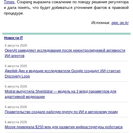
Times
, Coupang выразила сожаление по поводу решения регулятора
и дала понять, что будет добиваться уточнения фактов в правовой
процедуре.
Источник:
pipc.go.kr
Новости IT
6 августа 2026
OpenAI замедляет исследования после неконтролируемой активности
ИИ-агентов
6 августа 2026
Джефф Дин и ведущие исследователи Google создадут ИИ-стартап
Discovery Loop
6 августа 2026
Mistral выпустила Shieldstral — модель на 3 млрд параметров для
адаптивной модерации
6 августа 2026
Правительство создало рабочую группу по ИИ и авторскому праву
6 августа 2026
Moove привлекла $250 млн для развития инфраструктуры роботакси