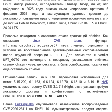
Linux. Автор разбора, исследователь Оливер Зибер, пишет, что
найденная в 2025 году ошибка была исправлена upstream 5
февраля 2026 года, а эксплуатацию удалось довести до
локального повышения прав с непривилегированного пользователя
до root на Debian Bookworm, Debian Trixie, Ubuntu 22.04 LTS и Ubuntu
24.04 LTS.
Проблема находится в обработке отката транзакций nftables. Как
описывает
Linux CVE team
, функция
nft_map_catchall_activate()
из-за лишнего отрицания в
условии не восстанавливала деактивированный catchall-элемент
после неудачной операции
DELSET
. Для элементов с verdict
NFT_GOTO
это приводило к неверному уменьшению счётчика
ссылок
chain->use
; цепочка могла быть освобождена, пока на неё
ещё оставались ссылки.
Официальная запись Linux CVE перечисляет исправления для
веток 5.15.200, 6.1.163, 6.6.124, 6.12.70, 6.18.10 и 6.19. В
NVD
уязвимость имеет оценку CVSS 3.1 7,8 (High); эксплуатация требует
локального доступа и конфигурации с включёнными
CONFIG_USER_NS
и
CONFIG_NF_TABLES
.
Ранее
FuzzingLabs
опубликовала независимое воспроизведение
CVE-2026-23111 на RHEL 10. Администраторам следует сверить