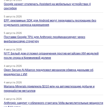
Google начнет отключать Assistant на мобильных устройствах 4
сентября
5 августа 2026
EFF: рекламные SDK для Android могут передавать геолокацию без
отдельного запроса разрешения
5 августа 2026
Поставки Google TPU для Anthropic профинансируют через
внебалансовую структуру
4 августа 2026
NYT: Белый дом отложил ограничения против китайских ИИ-моделей
после спора в Кремниевой долине
4 августа 2026
Open Secure AI Alliance предложил механизм обмена данными об
инцидентах с ИИ
4 августа 2026
Mariana Minerals привлекла $310 млн на автоматизацию добычи и
переработки металлов
4 августа 2026
Anthropic закупит у облачного стартапа Volta вычислительные мощности