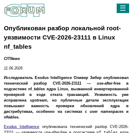
☰
Опубликован разбор локальной root-
уязвимости CVE-2026-23111 в Linux
nf_tables
CITNews
11.06.2026
Исследователь Exodus Intelligence Оливер Зибер опубликовал
технический разбор CVE-2026-23111 — use-after-free в
подсистеме nf_tables ядра Linux, вызванной инвертированной
проверкой в коде отката транзакций. Уязвимость уже
исправлена upstream, но публичные детали эксплуатации
повышают важность проверки обновлений ядра в
дистрибутивах, особенно на системах с user namespaces и
nftables.
Exodus Intelligence
опубликовала технический разбор CVE-2026-
23111 — уязвимости use-after-free в подсистеме
nf_tables
ядра