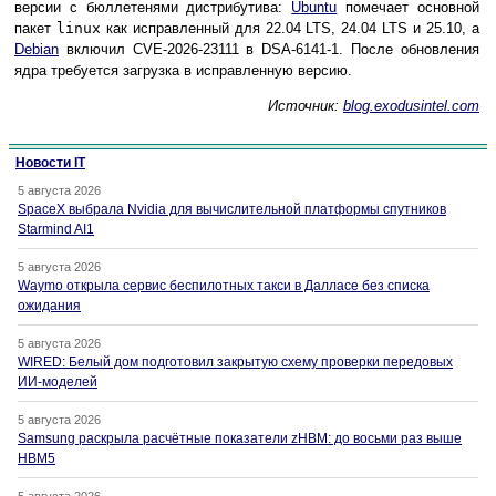
версии с бюллетенями дистрибутива:
Ubuntu
помечает основной
пакет
linux
как исправленный для 22.04 LTS, 24.04 LTS и 25.10, а
Debian
включил CVE-2026-23111 в DSA-6141-1. После обновления
ядра требуется загрузка в исправленную версию.
Источник:
blog.exodusintel.com
Новости IT
5 августа 2026
SpaceX выбрала Nvidia для вычислительной платформы спутников
Starmind AI1
5 августа 2026
Waymo открыла сервис беспилотных такси в Далласе без списка
ожидания
5 августа 2026
WIRED: Белый дом подготовил закрытую схему проверки передовых
ИИ-моделей
5 августа 2026
Samsung раскрыла расчётные показатели zHBM: до восьми раз выше
HBM5
5 августа 2026