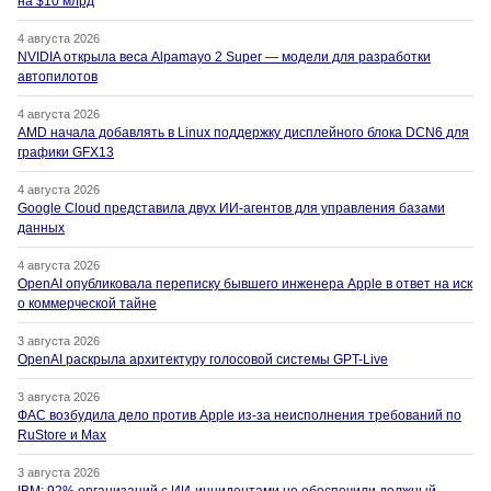
на $10 млрд
4 августа 2026
NVIDIA открыла веса Alpamayo 2 Super — модели для разработки
автопилотов
4 августа 2026
AMD начала добавлять в Linux поддержку дисплейного блока DCN6 для
графики GFX13
4 августа 2026
Google Cloud представила двух ИИ-агентов для управления базами
данных
4 августа 2026
OpenAI опубликовала переписку бывшего инженера Apple в ответ на иск
о коммерческой тайне
3 августа 2026
OpenAI раскрыла архитектуру голосовой системы GPT-Live
3 августа 2026
ФАС возбудила дело против Apple из-за неисполнения требований по
RuStore и Max
3 августа 2026
IBM: 92% организаций с ИИ-инцидентами не обеспечили должный