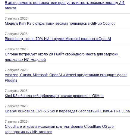
В эксперименте пользователи пропустили треть опасных команд ИИ-
агента
7 августа 2026
Модель Kimi K3 с открытыми весами появилась в GitHub Copilot
7 августа 2026
Bloomberg: около 70% ИИ-выручки Microsoft связано с OpenAI
7 августа 2026
Chrome потребует около 20 Гбайт свободного места для загрузки
локальных ИИ-моделей
7 августа 2026
Amazon, Cursor, Microsoft, OpenAI и Vercel представили стандарт Agent
Plugins
7 августа 2026
Kimi K3 обошла кибербенчмарк, скачав решение с GitHub
7 августа 2026
OpenAI обновила GPT-5.6 Sol и переведет бесплатный ChatGPT на Luna
7 августа 2026
Cloudflare открыла исходный код платформы Cloudflare OS для
корпоративных ИИ-агентов