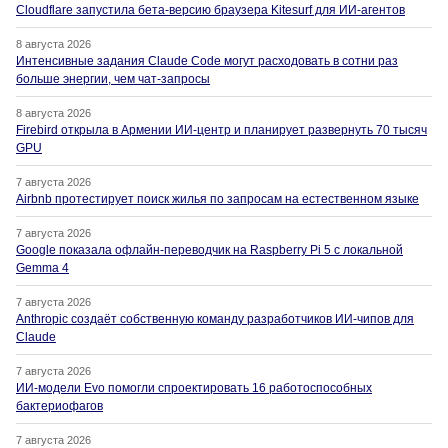
Cloudflare запустила бета-версию браузера Kitesurf для ИИ-агентов
8 августа 2026
Интенсивные задания Claude Code могут расходовать в сотни раз
больше энергии, чем чат-запросы
8 августа 2026
Firebird открыла в Армении ИИ-центр и планирует развернуть 70 тысяч
GPU
7 августа 2026
Airbnb протестирует поиск жилья по запросам на естественном языке
7 августа 2026
Google показала офлайн-переводчик на Raspberry Pi 5 с локальной
Gemma 4
7 августа 2026
Anthropic создаёт собственную команду разработчиков ИИ-чипов для
Claude
7 августа 2026
ИИ-модели Evo помогли спроектировать 16 работоспособных
бактериофагов
7 августа 2026