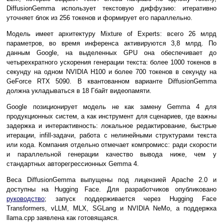
DiffusionGemma использует текстовую диффузию: итеративно
уточняет блок из 256 токенов и формирует его параллельно.
Модель имеет архитектуру Mixture of Experts: всего 26 млрд
параметров, во время инференса активируются 3,8 млрд. По
данным Google, на выделенных GPU она обеспечивает до
четырехкратного ускорения генерации текста: более 1000 токенов в
секунду на одном NVIDIA H100 и более 700 токенов в секунду на
GeForce RTX 5090. В квантованном варианте DiffusionGemma
должна укладываться в 18 Гбайт видеопамяти.
Google позиционирует модель не как замену Gemma 4 для
продукционных систем, а как инструмент для сценариев, где важны
задержка и интерактивность: локальное редактирование, быстрые
итерации, infill-задачи, работа с нелинейными структурами текста
или кода. Компания отдельно отмечает компромисс: ради скорости
и параллельной генерации качество вывода ниже, чем у
стандартных авторегрессионных Gemma 4.
Веса DiffusionGemma выпущены под лицензией Apache 2.0 и
доступны на Hugging Face. Для разработчиков опубликовано
руководство
; запуск поддерживается через Hugging Face
Transformers, vLLM, MLX, SGLang и NVIDIA NeMo, а поддержка
llama.cpp заявлена как готовящаяся.