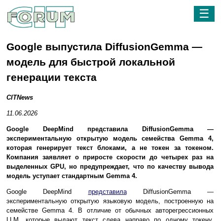
☰
Google выпустила DiffusionGemma —
модель для быстрой локальной
генерации текста
CITNews
11.06.2026
Google DeepMind представила DiffusionGemma —
экспериментальную открытую модель семейства Gemma 4,
которая генерирует текст блоками, а не токен за токеном.
Компания заявляет о приросте скорости до четырех раз на
выделенных GPU, но предупреждает, что по качеству вывода
модель уступает стандартным Gemma 4.
Google DeepMind
представила
DiffusionGemma —
экспериментальную открытую языковую модель, построенную на
семействе Gemma 4. В отличие от обычных авторегрессионных
LLM, которые выдают текст слева направо по одному токену,