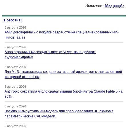
Источник:
blog.google
Новости IT
8 августа 2026
AMD договорилась о покупке разработчика специализированных ИИ-
чипов Taalas
8 августа 2026
Suno ограничит массовую выгрузку AI-музыки и добавит
аудиомаркировку
8 августа 2026
Для MoS₂-транзистора создали затворный диэлектрик с эквивалентной
толщиной около 1 нм
8 августа 2026
Anthropic сократила число срабатываний биофильтра Claude Fable 5 на
85%
8 августа 2026
Backflip AI выпустила ИИ-модель для преобразования 3D-сканов в
параметрические CAD-модели
8 августа 2026