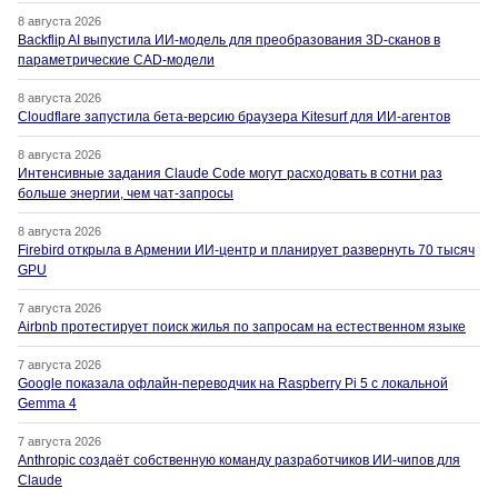
8 августа 2026
Backflip AI выпустила ИИ-модель для преобразования 3D-сканов в
параметрические CAD-модели
8 августа 2026
Cloudflare запустила бета-версию браузера Kitesurf для ИИ-агентов
8 августа 2026
Интенсивные задания Claude Code могут расходовать в сотни раз
больше энергии, чем чат-запросы
8 августа 2026
Firebird открыла в Армении ИИ-центр и планирует развернуть 70 тысяч
GPU
7 августа 2026
Airbnb протестирует поиск жилья по запросам на естественном языке
7 августа 2026
Google показала офлайн-переводчик на Raspberry Pi 5 с локальной
Gemma 4
7 августа 2026
Anthropic создаёт собственную команду разработчиков ИИ-чипов для
Claude