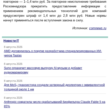
повторное — 1–1,4 млн руб. За повторное неисполнение требования
Роскомнадзора прекратить предоставление информации с
применением рекомендательных технологий для компаний
предусмотрен штраф от 1,4 млн до 2,8 млн руб. Новые нормы
начнут применяться после вступления закона в силу.
Источник:
comnews.ru
Новости IT
8 августа 2026
AMD договорилась о покупке разработчика специализированных ИИ-
чипов Taalas
8 августа 2026
Suno ограничит массовую выгрузку AI-музыки и добавит
аудиомаркировку
8 августа 2026
Для MoS₂-транзистора создали затворный диэлектрик с эквивалентной
толщиной около 1 нм
8 августа 2026
Anthropic сократила число срабатываний биофильтра Claude Fable 5 на
85%