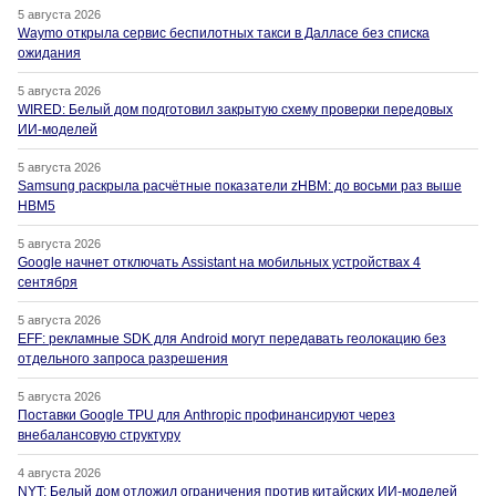
5 августа 2026
Waymo открыла сервис беспилотных такси в Далласе без списка
ожидания
5 августа 2026
WIRED: Белый дом подготовил закрытую схему проверки передовых
ИИ-моделей
5 августа 2026
Samsung раскрыла расчётные показатели zHBM: до восьми раз выше
HBM5
5 августа 2026
Google начнет отключать Assistant на мобильных устройствах 4
сентября
5 августа 2026
EFF: рекламные SDK для Android могут передавать геолокацию без
отдельного запроса разрешения
5 августа 2026
Поставки Google TPU для Anthropic профинансируют через
внебалансовую структуру
4 августа 2026
NYT: Белый дом отложил ограничения против китайских ИИ-моделей