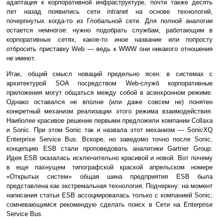
адаптация к корпоративной инфраструктуре, почти также десять
лет назад появились сети intranet на основе технологий,
почерпнутых когда-то из Глобальной сети. Для полной аналогии
остается немногое: нужно подобрать службам, работающим в
корпоративных сетях, какое-то иное название или попросту
отбросить приставку Web — ведь к WWW они никакого отношения
не имеют.
Итак, общий смысл новаций предельно ясен: в системах с
архитектурой SOA посредством Web-служб корпоративные
приложения могут общаться между собой в асинхронном режиме.
Однако оставался не вполне (или даже совсем не) понятен
конкретный механизм реализации этого режима взаимодействия.
Наиболее красивое решение первыми предложили компании Collaxa
и Sonic. При этом Sonic так и назвала этот механизм — SonicXQ
Enterprise Service Bus. Вскоре, но заведомо точно после Sonic,
концепцию ESB стали проповедовать аналитики Gartner Group.
Идея ESB оказалась исключительно красивой и новой. Вот почему
в еще пахнущем типографской краской апрельском номере
«Открытых систем» общая шина предприятия ESB была
представлена как экстремальная технология. Подчеркну: на момент
написания статьи ESB ассоциировалась только с компанией Sonic;
сомневающимся рекомендую сделать поиск в Сети на Enterprise
Service Bus.