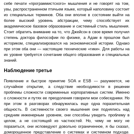
себе печати «программистского» мышления и не говорят на том,
увы, распространенном птичьем языке, который наполовину состоит
из специальных терминов. Оба они вполне в состоянии выйти на
более высокий уровень абстракции, чему способствует их
академическое базовое образование и системный стиль мышления.
Стоит обратить внимание на то, что Джейсон в свое время получил
степень доктора философии по физике, а Адам в прошлом был
историком, специализировался на экономической истории. Однако
при этом оба они — настоящие технические «гики». Для работы на
их уровне требуется сочетание общего образования и специальных
знаний.
Наблюдение третье
Появление и быстрое принятие SOA и ESB — разумеется, не
случайное открытие, а следствие необходимости в решении
проблемы сложности современных корпоративных систем. Именно
о сложности и путях ее преодоления говорили мои собеседники. Но
при этом в разговорах обнаружилась еще одна поразительная
общность. В системности своего мышления они поднялись над
средним инженерным уровнем, они способны увидеть проблему в
целом, а не состоящей из частностей. Но, чему не могу не
поразиться, они исповедуют довольно ограниченное, я бы сказал,
доморощенное представление о системах и системном подходе.