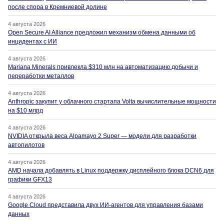
после спора в Кремниевой долине
4 августа 2026
Open Secure AI Alliance предложил механизм обмена данными об
инцидентах с ИИ
4 августа 2026
Mariana Minerals привлекла $310 млн на автоматизацию добычи и
переработки металлов
4 августа 2026
Anthropic закупит у облачного стартапа Volta вычислительные мощности
на $10 млрд
4 августа 2026
NVIDIA открыла веса Alpamayo 2 Super — модели для разработки
автопилотов
4 августа 2026
AMD начала добавлять в Linux поддержку дисплейного блока DCN6 для
графики GFX13
4 августа 2026
Google Cloud представила двух ИИ-агентов для управления базами
данных