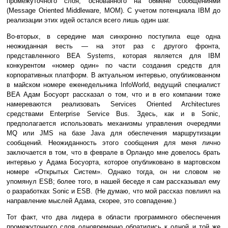
промежуточного слоя, основанного на обмене сообщениями
(Message Oriented Middleware, MOM). С учетом потенциала IBM до
реализации этих идей остался всего лишь один шаг.
Во-вторых, в середине мая синхронно поступила еще одна
неожиданная весть — на этот раз с другого фронта,
представленного BEA Systems, которая является для IBM
конкурентом «номер один» по части создания средств для
корпоративных платформ. В актуальном интервью, опубликованном
в майском номере еженедельника InfoWorld, ведущий специалист
BEA Адам Босуорт рассказал о том, что и в его компании тоже
намереваются реализовать Services Oriented Architectures
средствами Enterprise Service Bus. Здесь, как и в Sonic,
предполагается использовать механизмы управления очередями
MQ или JMS на базе Java для обеспечения маршрутизации
сообщений. Неожиданность этого сообщения для меня лично
заключается в том, что в феврале в Орландо мне довелось брать
интервью у Адама Босуорта, которое опубликовано в мартовском
номере «Открытых Систем». Однако тогда, он ни словом не
упомянул ESB; более того, в нашей беседе я сам рассказывал ему
о разработках Sonic и ESB. (Не думаю, что мой рассказ повлиял на
направление мыслей Адама, скорее, это совпадение.)
Тот факт, что два лидера в области программного обеспечения
промежуточного слоя одновременно обратились к одной и той же