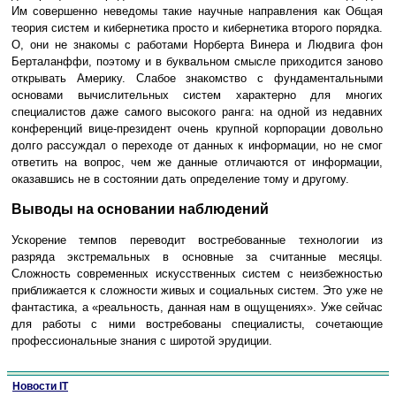
Им совершенно неведомы такие научные направления как Общая
теория систем и кибернетика просто и кибернетика второго порядка.
О, они не знакомы с работами Норберта Винера и Людвига фон
Берталанффи, поэтому и в буквальном смысле приходится заново
открывать Америку. Слабое знакомство с фундаментальными
основами вычислительных систем характерно для многих
специалистов даже самого высокого ранга: на одной из недавних
конференций вице-президент очень крупной корпорации довольно
долго рассуждал о переходе от данных к информации, но не смог
ответить на вопрос, чем же данные отличаются от информации,
оказавшись не в состоянии дать определение тому и другому.
Выводы на основании наблюдений
Ускорение темпов переводит востребованные технологии из
разряда экстремальных в основные за считанные месяцы.
Сложность современных искусственных систем с неизбежностью
приближается к сложности живых и социальных систем. Это уже не
фантастика, а «реальность, данная нам в ощущениях». Уже сейчас
для работы с ними востребованы специалисты, сочетающие
профессиональные знания с широтой эрудиции.
Новости IT