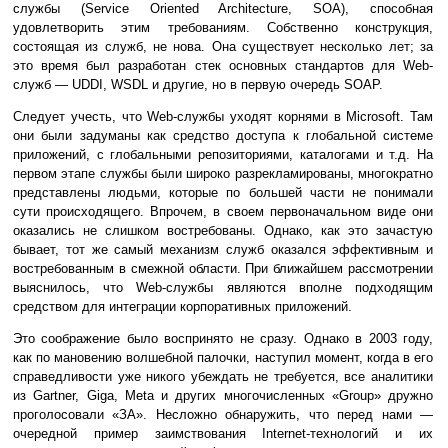
службы (Service Oriented Architecture, SOA), способная
удовлетворить этим требованиям. Собственно конструкция,
состоящая из служб, не нова. Она существует несколько лет; за
это время был разработан стек основных стандартов для Web-
служб — UDDI, WSDL и другие, но в первую очередь SOAP.
Следует учесть, что Web-службы уходят корнями в Microsoft. Там
они были задуманы как средство доступа к глобальной системе
приложений, с глобальными репозиториями, каталогами и т.д. На
первом этапе службы были широко разрекламированы, многократно
представлены людьми, которые по большей части не понимали
сути происходящего. Впрочем, в своем первоначальном виде они
оказались не слишком востребованы. Однако, как это зачастую
бывает, тот же самый механизм служб оказался эффективным и
востребованным в смежной области. При ближайшем рассмотрении
выяснилось, что Web-службы являются вполне подходящим
средством для интеграции корпоративных приложений.
Это соображение было воспринято не сразу. Однако в 2003 году,
как по мановению волшебной палочки, наступил момент, когда в его
справедливости уже никого убеждать не требуется, все аналитики
из Gartner, Giga, Meta и других многочисленных «Group» дружно
проголосовали «ЗА». Несложно обнаружить, что перед нами —
очередной пример заимствования Internet-технологий и их