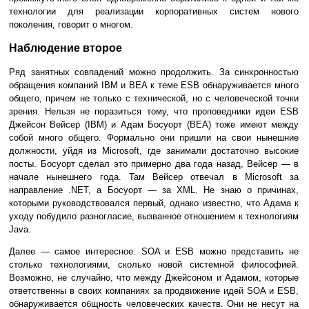
технологии для реализации корпоративных систем нового
поколения, говорит о многом.
Наблюдение второе
Ряд занятных совпадений можно продолжить. За синхронностью
обращения компаний IBM и BEA к теме ESB обнаруживается много
общего, причем не только с технической, но с человеческой точки
зрения. Нельзя не поразиться тому, что проповедники идеи ESB
Джейсон Вейсер (IBM) и Адам Босуорт (BEA) тоже имеют между
собой много общего. Формально они пришли на свои нынешние
должности, уйдя из Microsoft, где занимали достаточно высокие
посты. Босуорт сделал это примерно два года назад, Вейсер — в
начале нынешнего года. Там Вейсер отвечал в Microsoft за
направление .NET, а Босуорт — за XML. Не знаю о причинах,
которыми руководствовался первый, однако известно, что Адама к
уходу побудило разногласие, вызванное отношением к технологиям
Java.
Далее — самое интересное. SOA и ESB можно представить не
столько технологиями, сколько новой системной философией.
Возможно, не случайно, что между Джейсоном и Адамом, которые
ответственны в своих компаниях за продвижение идей SOA и ESB,
обнаруживается общность человеческих качеств. Они не несут на