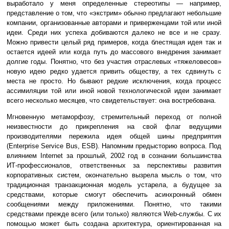
выработало у меня определенные стереотипы — например,
представление о том, что «экстрим» обычно предлагают небольшие
компании, организованные авторами и приверженцами той или иной
идеи. Среди них успеха добиваются далеко не все и не сразу.
Можно привести целый ряд примеров, когда блестящая идея так и
остается идеей или когда путь до массового внедрения занимает
долгие годы. Понятно, что без участия отраслевых «тяжеловесов»
новую идею редко удается привить обществу, а тех сдвинуть с
места не просто. Но бывают редкие исключения, когда процесс
ассимиляции той или иной новой технологической идеи занимает
всего несколько месяцев, что свидетельствует: она востребована.
Мгновенную метаморфозу, стремительный переход от полной
неизвестности до прикрепления на свой флаг ведущими
производителями пережила идея общей шины предприятия
(Enterprise Service Bus, ESB). Напомним предысторию вопроса. Под
влиянием Internet за прошлый, 2002 год в сознании большинства
ИТ-профессионалов, ответственных за перспективы развития
корпоративных систем, окончательно вызрела мысль о том, что
традиционная транзакционная модель устарела, а будущее за
средствами, которые смогут обеспечить асинхронный обмен
сообщениями между приложениями. Понятно, что такими
средствами прежде всего (или только) являются Web-службы. С их
помощью может быть создана архитектура, ориентированная на