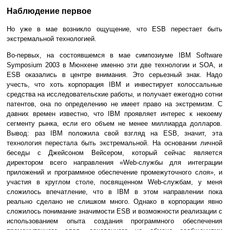
Наблюдение первое
Но уже в мае возникло ощущение, что ESB перестает быть
экстремальной технологией.
Во-первых, на состоявшемся в мае симпозиуме IBM Software
Symposium 2003 в Мюнхене именно эти две технологии и SOA, и
ESB оказались в центре внимания. Это серьезный знак. Надо
учесть, что хоть корпорация IBM и инвестирует колоссальные
средства на исследовательские работы, и получает ежегодно сотни
патентов, она по определению не имеет право на экстремизм. С
давних времен известно, что IBM проявляет интерес к некоему
сегменту рынка, если его объем не менее миллиарда долларов.
Вывод: раз IBM положила свой взгляд на ESB, значит, эта
технология перестала быть экстремальной. На основании личной
беседы с Джейсоном Вейсером, который сейчас является
директором всего направления «Web-службы для интеграции
приложений и программное обеспечение промежуточного слоя», и
участия в круглом столе, посвященном Web-службам, у меня
сложилось впечатление, что в IBM в этом направлении пока
реально сделано не слишком много. Однако в корпорации явно
сложилось понимание значимости ESB и возможности реализации с
использованием опыта создания программного обеспечения