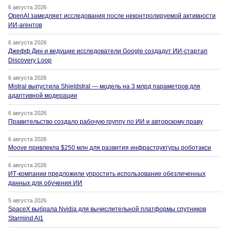
6 августа 2026
OpenAI замедляет исследования после неконтролируемой активности
ИИ-агентов
6 августа 2026
Джефф Дин и ведущие исследователи Google создадут ИИ-стартап
Discovery Loop
6 августа 2026
Mistral выпустила Shieldstral — модель на 3 млрд параметров для
адаптивной модерации
6 августа 2026
Правительство создало рабочую группу по ИИ и авторскому праву
6 августа 2026
Moove привлекла $250 млн для развития инфраструктуры роботакси
6 августа 2026
ИТ-компании предложили упростить использование обезличенных
данных для обучения ИИ
5 августа 2026
SpaceX выбрала Nvidia для вычислительной платформы спутников
Starmind AI1