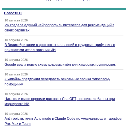
Новости IT
10 августа 2026
VK создала единый нейропрофиль интересов для рекомендаций в
своих сервисах
10 августа 2026
В Великобритании вырос поток заявлений в трудовые трибуналы с
признаками использования ИИ
10 августа 2026
Google ввела новую схему кодовых имён для хакерских группировок
10 августа 2026
«Билайн» предложил передавать рекламные звонки голосовому
помощнику
10 августа 2026
Читатели выше оценили рассказы ChatGPT, но снижали баллы при
маркировке ИИ
10 августа 2026
Anthropic включит Auto mode в Claude Code по умолчанию для тарифов
Pro, Max и Team