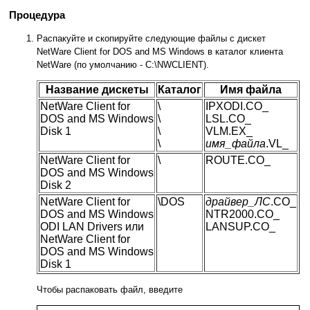
Процедура
Распакуйте и скопируйте следующие файлы с дискет
NetWare Client for DOS and MS Windows в каталог клиента
NetWare (по умолчанию - C:\NWCLIENT).
Название дискеты
Каталог
Имя файла
NetWare Client for
\
IPXODI.CO_
DOS and MS Windows
\
LSL.CO_
Disk 1
\
VLM.EX_
\
имя_файла
.VL_
NetWare Client for
\
ROUTE.CO_
DOS and MS Windows
Disk 2
NetWare Client for
\DOS
драйвер_ЛС
.CO_
DOS and MS Windows
NTR2000.CO_
ODI LAN Drivers или
LANSUP.CO_
NetWare Client for
DOS and MS Windows
Disk 1
Чтобы распаковать файл, введите