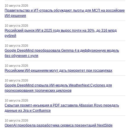
10 августа 2026
Правительство и ИТ-отрасль обсуждают льготы для МСП на российские
ИИ-решения
10 августа 2026
Российский рынок ИИ в 2025 году вырос почти на 30%, до 316 млрд
рублей
10 августа 2026
Google DeepMind преобразовала Gemma 4 в диффузионную модель
без обучения с нуля
10 августа 2026
Российским ИИ-решениям могут дать приоритет при госзакупках
10 августа 2026
Google DeepMind открыла ИИ-модель WeatherNext Cyclones для
прогнозирования тропических циклонов
10 августа 2026
Скрытая промпт-инъекция в PDF заставила Atlassian Rovo передать
данные из Jira и Confluence
10 августа 2026
OpenAI приобрела разработчика сервиса презентаций NextSlide