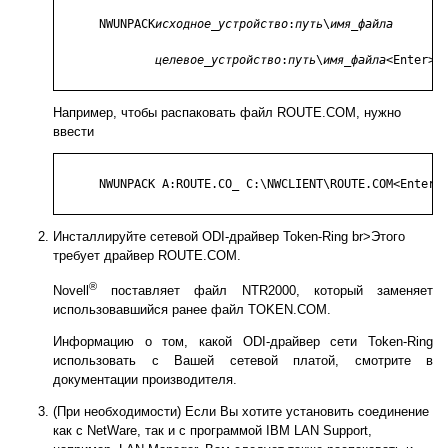
      NWUNPACK
исходное_устройство
:
путь
\
имя_файла
целевое_устройство
:
путь
\
имя_файла
<Enter>

Например, чтобы распаковать файл ROUTE.COM, нужно
ввести
      NWUNPACK A:ROUTE.CO_ C:\NWCLIENT\ROUTE.COM<Enter>

Инсталлируйте сетевой ODI-драйвер Token-Ring br>Этого
требует драйвер ROUTE.COM.
®
Novell
поставляет файл NTR2000, который заменяет
использовавшийся ранее файл TOKEN.COM.
Информацию о том, какой ODI-драйвер сети Token-Ring
использовать с Вашей сетевой платой, смотрите в
документации производителя.
(При необходимости) Если Вы хотите установить соединение
как с NetWare, так и с программой IBM LAN Support,