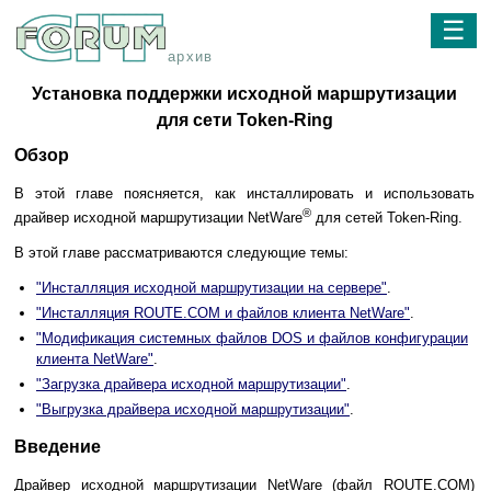
☰
архив
Установка поддержки исходной маршрутизации
для сети Token-Ring
Обзор
В этой главе поясняется, как инсталлировать и использовать
®
драйвер исходной маршрутизации NetWare
для сетей Token-Ring.
В этой главе рассматриваются следующие темы:
"Инсталляция исходной маршрутизации на сервере"
.
"Инсталляция ROUTE.COM и файлов клиента NetWare"
.
"Модификация системных файлов DOS и файлов конфигурации
клиента NetWare"
.
"Загрузка драйвера исходной маршрутизации"
.
"Выгрузка драйвера исходной маршрутизации"
.
Введение
Драйвер исходной маршрутизации NetWare (файл ROUTE.COM)