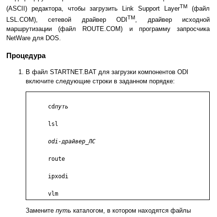
TM
(ASCII) редактора, чтобы загрузить Link Support Layer
(файл
TM
LSL.COM), сетевой драйвер ODI
, драйвер исходной
маршрутизации (файл ROUTE.COM) и программу запросчика
NetWare для DOS.
Процедура
В файл STARTNET.BAT для загрузки компонентов ODI
включите следующие строки в заданном порядке:
      cd
путь
      lsl

odi-драйвер_ЛС
      route

      ipxodi

      vlm
Замените
путь
каталогом, в котором находятся файлы