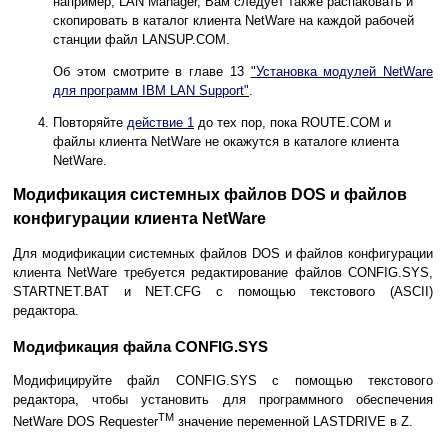
например, LAN Manager, Вам следует также распаковать и
скопировать в каталог клиента NetWare на каждой рабочей
станции файл LANSUP.COM.
Об этом смотрите в главе 13
"Установка модулей NetWare
для программ IBM LAN Support"
.
Повторяйте
действие 1
до тех пор, пока ROUTE.COM и
файлы клиента NetWare не окажутся в каталоге клиента
NetWare.
Модификация системных файлов DOS и файлов
конфигурации клиента NetWare
Для модификации системных файлов DOS и файлов конфигурации
клиента NetWare требуется редактирование файлов CONFIG.SYS,
STARTNET.BAT и NET.CFG с помощью текстового (ASCII)
редактора.
Модификация файла CONFIG.SYS
Модифицируйте файл CONFIG.SYS с помощью текстового
редактора, чтобы установить для программного обеспечения
TM
NetWare DOS Requester
значение переменной LASTDRIVE в Z.