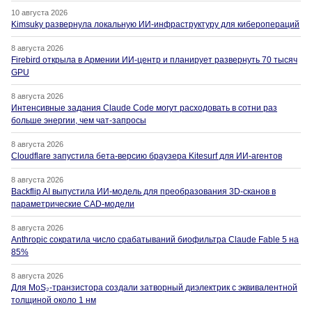
10 августа 2026
Kimsuky развернула локальную ИИ-инфраструктуру для киберопераций
8 августа 2026
Firebird открыла в Армении ИИ-центр и планирует развернуть 70 тысяч
GPU
8 августа 2026
Интенсивные задания Claude Code могут расходовать в сотни раз
больше энергии, чем чат-запросы
8 августа 2026
Cloudflare запустила бета-версию браузера Kitesurf для ИИ-агентов
8 августа 2026
Backflip AI выпустила ИИ-модель для преобразования 3D-сканов в
параметрические CAD-модели
8 августа 2026
Anthropic сократила число срабатываний биофильтра Claude Fable 5 на
85%
8 августа 2026
Для MoS₂-транзистора создали затворный диэлектрик с эквивалентной
толщиной около 1 нм