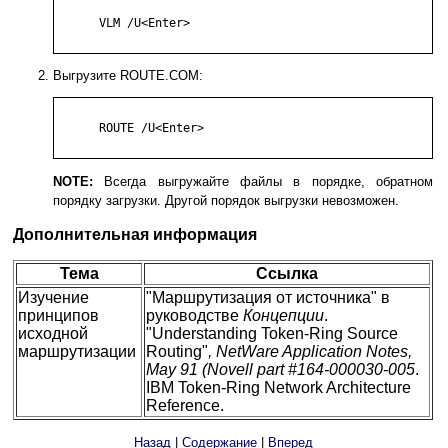
      VLM /U<Enter>

Выгрузите ROUTE.COM:
      ROUTE /U<Enter>

NOTE:
Всегда выгружайте файлы в порядке, обратном
порядку загрузки. Другой порядок выгрузки невозможен.
Дополнительная информация
Тема
Ссылка
Изучение
"Маршрутизация от источника" в
принципов
руководстве
Концепции
.
исходной
"Understanding Token-Ring Source
маршрутизации
Routing"
, NetWare Application Notes,
May 91 (Novell part #164-000030-005
.
IBM Token-Ring Network Architecture
Reference.
Назад
|
Содержание
|
Вперед