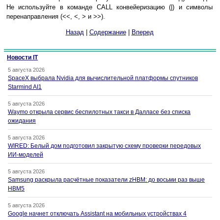
Не используйте в команде CALL конвейеризацию (|) и символы
перенаправления (<<, <, > и >>).
Назад
|
Содержание
|
Вперед
Новости IT
5 августа 2026
SpaceX выбрала Nvidia для вычислительной платформы спутников
Starmind AI1
5 августа 2026
Waymo открыла сервис беспилотных такси в Далласе без списка
ожидания
5 августа 2026
WIRED: Белый дом подготовил закрытую схему проверки передовых
ИИ-моделей
5 августа 2026
Samsung раскрыла расчётные показатели zHBM: до восьми раз выше
HBM5
5 августа 2026
Google начнет отключать Assistant на мобильных устройствах 4