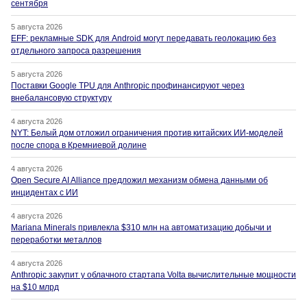
сентября
5 августа 2026
EFF: рекламные SDK для Android могут передавать геолокацию без
отдельного запроса разрешения
5 августа 2026
Поставки Google TPU для Anthropic профинансируют через
внебалансовую структуру
4 августа 2026
NYT: Белый дом отложил ограничения против китайских ИИ-моделей
после спора в Кремниевой долине
4 августа 2026
Open Secure AI Alliance предложил механизм обмена данными об
инцидентах с ИИ
4 августа 2026
Mariana Minerals привлекла $310 млн на автоматизацию добычи и
переработки металлов
4 августа 2026
Anthropic закупит у облачного стартапа Volta вычислительные мощности
на $10 млрд