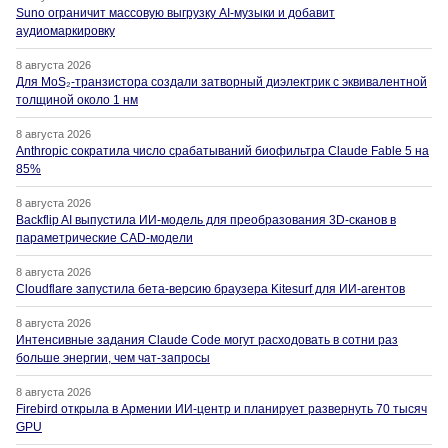
Suno ограничит массовую выгрузку AI-музыки и добавит
аудиомаркировку
8 августа 2026
Для MoS₂-транзистора создали затворный диэлектрик с эквивалентной
толщиной около 1 нм
8 августа 2026
Anthropic сократила число срабатываний биофильтра Claude Fable 5 на
85%
8 августа 2026
Backflip AI выпустила ИИ-модель для преобразования 3D-сканов в
параметрические CAD-модели
8 августа 2026
Cloudflare запустила бета-версию браузера Kitesurf для ИИ-агентов
8 августа 2026
Интенсивные задания Claude Code могут расходовать в сотни раз
больше энергии, чем чат-запросы
8 августа 2026
Firebird открыла в Армении ИИ-центр и планирует развернуть 70 тысяч
GPU