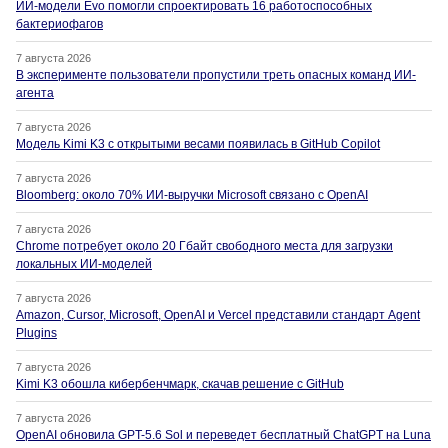
ИИ-модели Evo помогли спроектировать 16 работоспособных
бактериофагов
7 августа 2026
В эксперименте пользователи пропустили треть опасных команд ИИ-
агента
7 августа 2026
Модель Kimi K3 с открытыми весами появилась в GitHub Copilot
7 августа 2026
Bloomberg: около 70% ИИ-выручки Microsoft связано с OpenAI
7 августа 2026
Chrome потребует около 20 Гбайт свободного места для загрузки
локальных ИИ-моделей
7 августа 2026
Amazon, Cursor, Microsoft, OpenAI и Vercel представили стандарт Agent
Plugins
7 августа 2026
Kimi K3 обошла кибербенчмарк, скачав решение с GitHub
7 августа 2026
OpenAI обновила GPT-5.6 Sol и переведет бесплатный ChatGPT на Luna