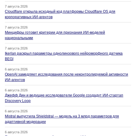
7 августа 2026
Cloudflare открыла исходный код платформы Cloudflare OS для
корпоративных ИИ-агентов
7 августа 2026
Минцифры готовит критерии для признания ИИ-моделей
национальными
7 августа 2026
Ikerlan раскрыл параметры однолинзового нейроморфного датчика
BEGI
6 августа 2026
OpenAI замедляет исследования после неконтролируемой активности
ИИ-агентов
6 августа 2026
Джефф Дин и ведущие исследователи Google создадут ИИ-стартап
Discovery Loop
6 августа 2026
Mistral выпустила Shieldstral — модель на 3 млрд параметров для
адаптивной модерации
6 августа 2026