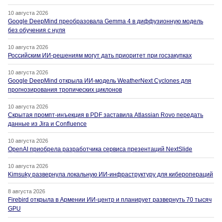
10 августа 2026
Google DeepMind преобразовала Gemma 4 в диффузионную модель
без обучения с нуля
10 августа 2026
Российским ИИ-решениям могут дать приоритет при госзакупках
10 августа 2026
Google DeepMind открыла ИИ-модель WeatherNext Cyclones для
прогнозирования тропических циклонов
10 августа 2026
Скрытая промпт-инъекция в PDF заставила Atlassian Rovo передать
данные из Jira и Confluence
10 августа 2026
OpenAI приобрела разработчика сервиса презентаций NextSlide
10 августа 2026
Kimsuky развернула локальную ИИ-инфраструктуру для киберопераций
8 августа 2026
Firebird открыла в Армении ИИ-центр и планирует развернуть 70 тысяч
GPU