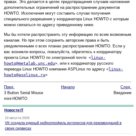
правах. Это делается в целях предотвращения случаев наложения
дополнительных ограничений на распространение документов
HOWTO. Исключения могут составить случаи получения
специального разрешения у координатора Linux HOWTO с которым
можно связаться по адресу приведенному ниже.
Мы бы хотели распространить эту информацию по всем возможным
каналам. Но при этом сохранить авторские права и быть
уведомленными о всех планах распространения HOWTO. Если у
вас возникли вопросы, пожалуйста, обратитесь к координатору
проекта Linux HOWTO по электронной почте:
<
linux-
howto@metalab.unc.edu
>
, или к координатору русского
перевода Linux HOWTO компании ASPLinux по адресу
<
linux-
howto@asplinux.ru
>
Пред.
Начало
След.
3 Button Serial Mouse
Введение
mini-HOWTO
Новости IT
10 августа 2026
VK создала единый нейропрофиль интересов для рекомендаций в
своих сервисах