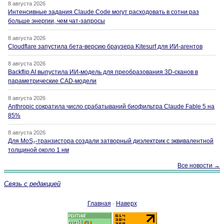
8 августа 2026
Интенсивные задания Claude Code могут расходовать в сотни раз
больше энергии, чем чат-запросы
8 августа 2026
Cloudflare запустила бета-версию браузера Kitesurf для ИИ-агентов
8 августа 2026
Backflip AI выпустила ИИ-модель для преобразования 3D-сканов в
параметрические CAD-модели
8 августа 2026
Anthropic сократила число срабатываний биофильтра Claude Fable 5 на
85%
8 августа 2026
Для MoS₂-транзистора создали затворный диэлектрик с эквивалентной
толщиной около 1 нм
Все новости →
Связь с редакцией
Главная
·
Наверх