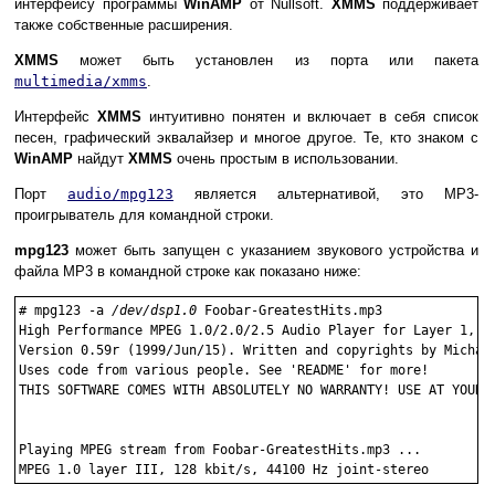
интерфейсу программы
WinAMP
от Nullsoft.
XMMS
поддерживает
также собственные расширения.
XMMS
может быть установлен из порта или пакета
multimedia/xmms
.
Интерфейс
XMMS
интуитивно понятен и включает в себя список
песен, графический эквалайзер и многое другое. Те, кто знаком с
WinAMP
найдут
XMMS
очень простым в использовании.
Порт
audio/mpg123
является альтернативой, это MP3-
проигрыватель для командной строки.
mpg123
может быть запущен с указанием звукового устройства и
файла MP3 в командной строке как показано ниже:
#
mpg123 -a 
/dev/dsp1.0
 Foobar-GreatestHits.mp3
High Performance MPEG 1.0/2.0/2.5 Audio Player for Layer 1, 2 
Version 0.59r (1999/Jun/15). Written and copyrights by Michael
Uses code from various people. See 'README' for more!

THIS SOFTWARE COMES WITH ABSOLUTELY NO WARRANTY! USE AT YOUR O
Playing MPEG stream from Foobar-GreatestHits.mp3 ...
