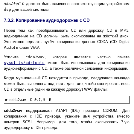
/dev/dsp1.0
должно быть заменено соответствующим устройством
dsp
для вашей системы.
7.3.2. Копирование аудиодорожек с CD
Перед тем как преобразовывать CD или дорожку CD в MP3,
аудиоданные на CD должны быть скопированы на жёсткий диск.
Это можно сделать путём копирования данных CDDA (CD Digital
Audio) в файл WAV.
Утилита
cdda2wav
, которая является частью пакета
sysutils/cdrtools
, может быть использована для копирования
аудиоинформации с CD, а также различной связанной информации.
Когда музыкальный CD находится в приводе, следующая команда
может быть выполнена под
root
для того, чтобы скопировать весь
CD в отдельные (один на каждую дорожку) WAV файлы:
#
cdda2wav -D 
0,1,0
 -B
cdda2wav
поддерживает ATAPI (IDE) приводы CDROM. Для
копирования с IDE привода, укажите имя устройства вместо
номеров SCSI. Например, для того, чтобы скопировать 7-ую
аудиодорожку с IDE-привода: