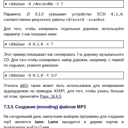
#
cdda2wav -D 
/dev/acd0a
 -t 7
Параметр
-D
0,1,0
указывает устройство SCSI
0,1,0
,
соответственно результату работы
cdrecord -scanbus
.
Для того, чтобы копировать отдельные дорожки, используйте
параметр
-t
как показано ниже:
#
cdda2wav -D 
0,1,0
 -t 7
Этот пример показывает как скопировать 7-ю дорожку музыкального
CD. Для того чтобы скопировать набор дорожек, например, с первой
по седьмую, укажите диапазон:
#
cdda2wav -D 
0,1,0
 -t 1+7
Утилита
dd
(1)
также может быть использована для копирования
аудиодорожек на приводах ATAPI, для того, чтобы узнать больше
об этом, прочитайте
Разд. 16.6.5
.
7.3.3. Создание (encoding) файлов MP3
На сегодняшний день наилучшим выбором программы для создания
mp3 является
lame
.
Lame
находится в дереве портов в
подкаталоге
audio/lame
.