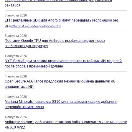
сентября
5 августа 2026
EFF: рекламные SDK для Android могут передавать геолокацию без
отдельного запроса разрешения
5 августа 2026
Поставки Google TPU для Anthropic профинансируют через
внебалансовую структуру
4 августа 2026
NYT: Белый дом отложил ограничения против китайских ИИ-моделей
после спора в Кремниевой долине
4 августа 2026
Open Secure AI Alliance предложил механизм обмена данными об
инцидентах с ИИ
4 августа 2026
Mariana Minerals привлекла $310 млн на автоматизацию добычи и
переработки металлов
4 августа 2026
Anthropic закупит у облачного стартапа Volta вычислительные мощности
на $10 млрд