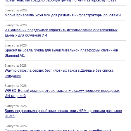
Правительство создало рабочую группу по ИИ и авторскому праву
6 августа 2026
Moove привлекла $250 млн для развития инфраструктуры роботакси
6 августа 2026
ИТ-компании предложили упростить использование обезличенных
данных для обучения ИИ
5 августа 2026
SpaceX выбрала Nvidia для вычислительной платформы спутников
Starmind AI1
5 августа 2026
Waymo открыла сервис беспилотных такси в Далласе без списка
ожидания
5 августа 2026
WIRED: Белый дом подготовил закрытую схему проверки передовых
ИИ-моделей
5 августа 2026
Samsung раскрыла расчётные показатели zHBM: до восьми раз выше
HBM5
5 августа 2026
Google начнет отключать Assistant на мобильных устройствах 4