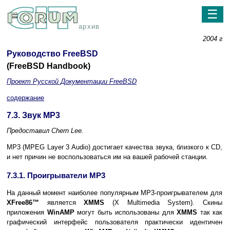
☰
архив
2004 г
Руководство FreeBSD
(FreeBSD Handbook)
Проект Русской Документации FreeBSD
содержание
7.3. Звук MP3
Предоставил
Chern Lee.
MP3 (MPEG Layer 3 Audio) достигает качества звука, близкого к CD,
и нет причин не воспользоваться им на вашей рабочей станции.
7.3.1. Проигрыватели MP3
На данный момент наиболее популярным MP3-проигрывателем для
XFree86
™
является
XMMS
(X Multimedia System). Скины
приложения
WinAMP
могут быть использованы для
XMMS
так как
графический интерфейс пользователя практически идентичен