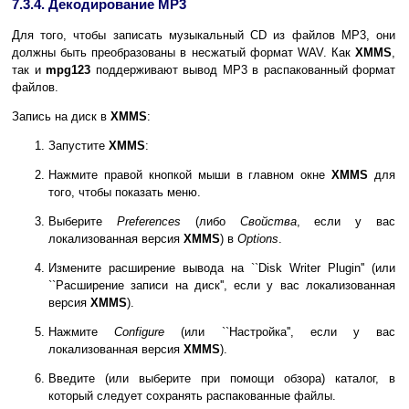
7.3.4. Декодирование MP3
Для того, чтобы записать музыкальный CD из файлов MP3, они
должны быть преобразованы в несжатый формат WAV. Как
XMMS
,
так и
mpg123
поддерживают вывод MP3 в распакованный формат
файлов.
Запись на диск в
XMMS
:
Запустите
XMMS
:
Нажмите правой кнопкой мыши в главном окне
XMMS
для
того, чтобы показать меню.
Выберите
Preferences
(либо
Свойства
, если у вас
локализованная версия
XMMS
) в
Options
.
Измените расширение вывода на ``Disk Writer Plugin'' (или
``Расширение записи на диск'', если у вас локализованная
версия
XMMS
).
Нажмите
Configure
(или ``Настройка'', если у вас
локализованная версия
XMMS
).
Введите (или выберите при помощи обзора) каталог, в
который следует сохранять распакованные файлы.