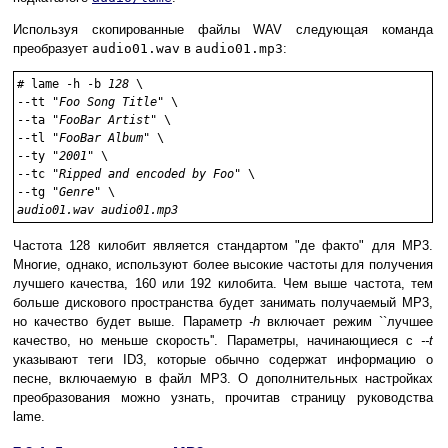
Используя скопированные файлы WAV следующая команда
преобразует
audio01.wav
в
audio01.mp3
:
#
lame -h -b 
128
 \

--tt "
Foo Song Title
" \

--ta "
FooBar Artist
" \

--tl "
FooBar Album
" \

--ty "
2001
" \

--tc "
Ripped and encoded by Foo
" \

--tg "
Genre
audio01.wav audio01.mp3
Частота 128 килобит является стандартом "де факто" для MP3.
Многие, однако, используют более высокие частоты для получения
лучшего качества, 160 или 192 килобита. Чем выше частота, тем
больше дискового пространства будет занимать получаемый MP3,
но качество будет выше. Параметр
-h
включает режим ``лучшее
качество, но меньше скорость''. Параметры, начинающиеся с
--t
указывают теги ID3, которые обычно содержат информацию о
песне, включаемую в файл MP3. О дополнительных настройках
преобразования можно узнать, прочитав страницу руководства
lame.