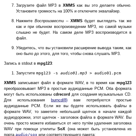
Загрузите файл MP3 в
XMMS
как вы это делаете обычно.
Установите громкость на 100% и отключите эквалайзер.
Нажмите
Воспроизвести
--
XMMS
будет выглядеть так же
как и при обычном воспроизведении MP3, но самой музыки
слышно не будет. На самом деле MP3 воспроизводится в
файл.
Убедитесь, что вы установили расширение вывода таким, как
оно было до этого, для того, чтобы снова слушать MP3.
Запись в stdout в
mpg123
:
Запустите
mpg123 -s
audio01.mp3
> audio01.pcm
XMMS
записывает файл в формате WAV, в то время как
mpg123
преобразовывает MP3 в простые аудиоданные PCM. Оба формата
могут быть использованы
cdrecord
для создания музыкальных CD.
Для использования
burncd
(8)
вам потребуются простые
аудиоданные PCM. Если же вы будете использовать файлы в
формате WAV, то заметите небольшой щелчок в начале каждой
аудиодорожки, этот щелчок - заголовок файла в формате WAV. Вы
очень просто можете избавиться от него путём удаления заголовка
WAV при помощи утилиты
SoX
(она может быть установлена из
порта
audio/sox
или соответствующего пакета: