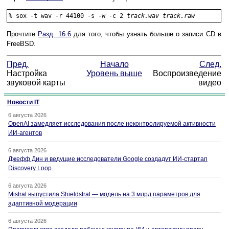
%
sox -t wav -r 44100 -s -w -c 2 
track.wav track.raw
Прочтите
Разд. 16.6
для того, чтобы узнать больше о записи CD в
FreeBSD.
Пред.
Начало
След.
Настройка
Уровень выше
Воспроизведение
звуковой карты
видео
Новости IT
6 августа 2026
OpenAI замедляет исследования после неконтролируемой активности
ИИ-агентов
6 августа 2026
Джефф Дин и ведущие исследователи Google создадут ИИ-стартап
Discovery Loop
6 августа 2026
Mistral выпустила Shieldstral — модель на 3 млрд параметров для
адаптивной модерации
6 августа 2026