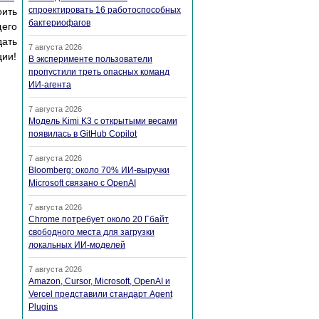
спроектировать 16 работоспособных
оить
бактериофагов
щего
дать
7 августа 2026
ции!
В эксперименте пользователи
пропустили треть опасных команд
ИИ-агента
7 августа 2026
Модель Kimi K3 с открытыми весами
появилась в GitHub Copilot
7 августа 2026
Bloomberg: около 70% ИИ-выручки
Microsoft связано с OpenAI
7 августа 2026
Chrome потребует около 20 Гбайт
свободного места для загрузки
локальных ИИ-моделей
7 августа 2026
Amazon, Cursor, Microsoft, OpenAI и
Vercel представили стандарт Agent
Plugins