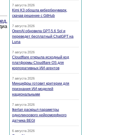
7 августа 2026
Kimi K3 обошла кибербенчмарк,
скачав решение с GitHub
ед.
диа
7 августа 2026
OpenAI обновила GPT-5.6 Sol и
переведет бесплатный ChatGPT на
Luna
7 августа 2026
Cloudflare открыла исходный код
платформы Cloudflare OS для
корпоративных ИИ-агентов
7 августа 2026
Минцифры готовит критерии для
признания ИИ-моделей
национальными
7 августа 2026
Ikerlan раскрыл параметры
однолинзового нейроморфного
датчика BEGI
6 августа 2026