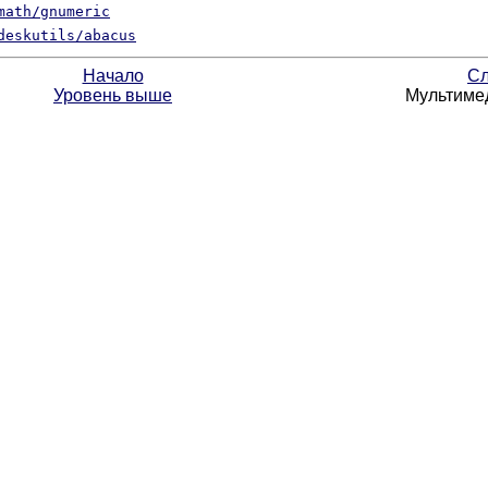
math/gnumeric
deskutils/abacus
Начало
Сл
Уровень выше
Мультиме