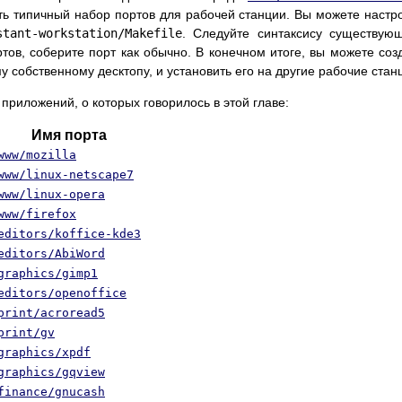
ать типичный набор портов для рабочей станции. Вы можете настр
stant-workstation/Makefile
. Следуйте синтаксису существую
ов, соберите порт как обычно. В конечном итоге, вы можете соз
 собственному десктопу, и установить его на другие рабочие стан
приложений, о которых говорилось в этой главе:
Имя порта
www/mozilla
www/linux-netscape7
www/linux-opera
www/firefox
editors/koffice-kde3
editors/AbiWord
graphics/gimp1
editors/openoffice
print/acroread5
print/gv
graphics/xpdf
graphics/gqview
finance/gnucash