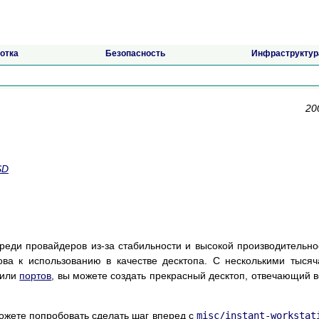
отка
Безопасность
Инфраструктур
20
SD
еди провайдеров из-за стабильности и высокой производительно
ова к использованию в качестве десктопа. С несколькими тыся
или
портов
, вы можете создать прекрасный десктоп, отвечающий 
можете попробовать сделать шаг вперед с
misc/instant-workstat