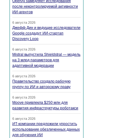
OpenAI замедляет исследования
после неконтролируемой активности
ИИ-агентов
6 августа 2026
Джефф Дин и ведущие исследователи
Google создадут ИИ-стартап
Discovery Loop
6 августа 2026
Mistral выпустила Shieldstral — модель
на 3 млрд параметров для
адаптивной модерации
6 августа 2026
Правительство создало рабочую
группу по ИИ и авторскому праву
6 августа 2026
Moove привлекла $250 млн для
развития инфраструктуры роботакси
6 августа 2026
ИТ-компании предложили упростить
использование обезличенных данных
для обучения ИИ