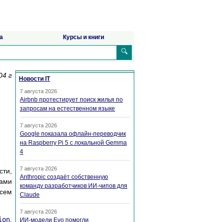
а
Курсы и книги
🔍
04 г
Новости IT
7 августа 2026
Airbnb протестирует поиск жилья по
запросам на естественном языке
7 августа 2026
Google показала офлайн-переводчик
на Raspberry Pi 5 с локальной Gemma
4
7 августа 2026
сти,
Anthropic создаёт собственную
чами
команду разработчиков ИИ-чипов для
всем
Claude
7 августа 2026
ion
.
ИИ-модели Evo помогли