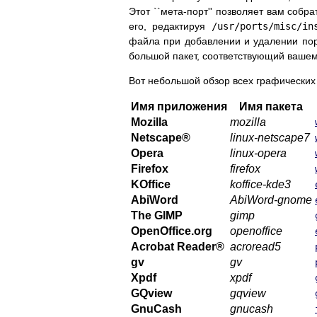
Этот ``мета-порт'' позволяет вам собр
его, редактируя
/usr/ports/misc/in
файла при добавлении и удалении порт
большой пакет, соответствующий вашему
Вот небольшой обзор всех графических 
Имя приложения
Имя пакета
Mozilla
mozilla
Netscape
®
linux-netscape7
Opera
linux-opera
Firefox
firefox
KOffice
koffice-kde3
AbiWord
AbiWord-gnome
The GIMP
gimp
OpenOffice.org
openoffice
Acrobat Reader
®
acroread5
gv
gv
Xpdf
xpdf
GQview
gqview
GnuCash
gnucash