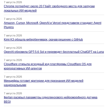
7 августа 2026
Chrome потребует около 20 Гбайт свободного места для загрузки
локальных ИИ-моделей
7 августа 2026
Amazon, Cursor, Microsoft, OpenAI и Vercel представили стандарт Agent
Plugins
7 августа 2026
Kimi K3 обошла кибербенчмарк, скачав решение с GitHub
7 августа 2026
OpenAI обновила GPT-5.6 Sol и переведет бесплатный ChatGPT на Luna
7 августа 2026
Cloudflare открыла исходный код платформы Cloudflare OS для
корпоративных ИИ-агентов
7 августа 2026
Минцифры готовит критерии для признания ИИ-моделей
национальными
7 августа 2026
Ikerlan раскрыл параметры однолинзового нейроморфного датчика
BEGI