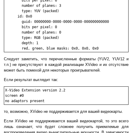
        bits per pixel: 6

        number of planes: 3

        type: YUV (packed)

      id: 0x0

        guid: 00000000-0000-0000-0000-000000000000

        bits per pixel: 0

        number of planes: 0

        type: RGB (packed)

        depth: 1

Следует заметить, что перечисленные форматы (YUV2, YUV12 и
т.п.) не присутствуют в каждой реализации XVideo и их отсутствие
может быть помехой для некоторых проигрывателей.
Если результат выглядит так:
X-Video Extension version 2.2

screen #0

то, возможно, XVideo не поддерживается для вашей видеокарты.
Если XVideo не поддерживается вашей видеокартой, то это всего
лишь означает, что будет сложнее получить приемлемые для
воспроизведения видео вычислительные мощности. В зависимости