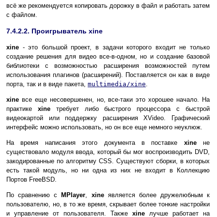
всё же рекомендуется копировать дорожку в файл и работать затем
с файлом.
7.4.2.2. Проигрыватель хine
xine
- это большой проект, в задачи которого входит не только
создание решения для видео все-в-одном, но и создание базовой
библиотеки с возможностью расширения возможностей путем
использования плагинов (расширений). Поставляется он как в виде
порта, так и в виде пакета,
multimedia/xine
.
xine
все еще несовершенен, но, все-таки это хорошее начало. На
практике
xine
требует либо быстрого процессора с быстрой
видеокартой или поддержку расширения XVideo. Графический
интерфейс можно использовать, но он все еще немного неуклюж.
На время написания этого документа в поставке
xine
не
существовало модуля ввода, который бы мог воспроизводить DVD,
закодированные по алгоритму CSS. Существуют сборки, в которых
есть такой модуль, но ни одна из них не входит в Коллекцию
Портов FreeBSD.
По сравнению с
MPlayer
,
xine
является более дружелюбным к
пользователю, но, в то же время, скрывает более тонкие настройки
и управление от пользователя. Также
xine
лучше работает на