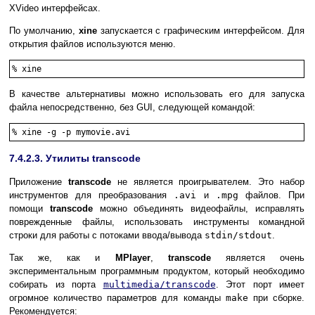
XVideo интерфейсах.
По умолчанию,
xine
запускается с графическим интерфейсом. Для
открытия файлов используются меню.
%
xine
В качестве альтернативы можно использовать его для запуска
файла непосредственно, без GUI, следующей командой:
%
xine -g -p mymovie.avi
7.4.2.3. Утилиты transcode
Приложение
transcode
не является проигрывателем. Это набор
инструментов для преобразования
.avi
и
.mpg
файлов. При
помощи
transcode
можно объединять видеофайлы, исправлять
поврежденные файлы, использовать инструменты командной
строки для работы с потоками ввода/вывода
stdin/stdout
.
Так же, как и
MPlayer
,
transcode
является очень
экспериментальным программным продуктом, который необходимо
собирать из порта
multimedia/transcode
. Этот порт имеет
огромное количество параметров для команды
make
при сборке.
Рекомендуется: