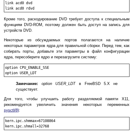
link acd0 dvd

Кроме того, раскодирование DVD требует доступа к специальным
функциям DVD-ROM, поэтому должен быть доступ на запись для
устройств DVD.
Некоторые из обсуждаемых портов полагаются на наличие
некоторых параметров ядра для правильной сборки. Перед тем, как
собирать порты, добавьте эти параметры в файл конфигурации
ядра, пересоберите ядро и перезагрузите систему:
option CPU_ENABLE_SSE

Замечание:
option USER_LDT
в FreeBSD 5.X не
существует.
Для того, чтобы улучшить работу разделяемой памяти X11,
рекомендуется увеличить значения некоторых переменных
sysctl
(8)
:
kern.ipc.shmmax=67108864
