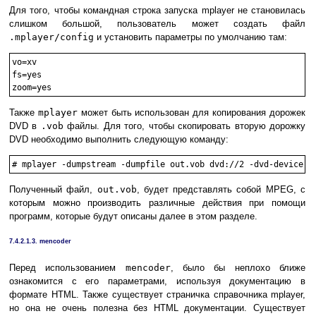
Для того, чтобы командная строка запуска mplayer не становилась
слишком большой, пользователь может создать файл
.mplayer/config
и установить параметры по умолчанию там:
vo=xv

fs=yes

Также
mplayer
может быть использован для копирования дорожек
DVD в
.vob
файлы. Для того, чтобы скопировать вторую дорожку
DVD необходимо выполнить следующую команду:
#
mplayer -dumpstream -dumpfile out.vob dvd://2 -dvd-device /
Полученный файл,
out.vob
, будет представлять собой MPEG, с
которым можно производить различные действия при помощи
программ, которые будут описаны далее в этом разделе.
7.4.2.1.3. mencoder
Перед использованием
mencoder
, было бы неплохо ближе
ознакомится с его параметрами, используя документацию в
формате HTML. Также существует страничка справочника mplayer,
но она не очень полезна без HTML документации. Существует