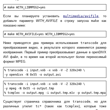
#
make WITH_LIBMPEG2=yes
Если вы планируете установить
multimedia/avifile
, то
добавьте параметр
WITH_AVIFILE
в строку запуска
make
как
показано ниже:
#
make WITH_AVIFILE=yes WITH_LIBMPEG2=yes
Ниже приводятся два примера использования
transcode
для
преобразования видео, в результате которого изменяется размер
изображения. Первый пример преобразовывает данные в openDIVX
AVI файл, в то время как второй использует более переносимый
формат MPEG.
%
transcode -i input.vob -x vob -V -Z 320x240 \

-y opendivx -N 0x55 -o output.avi
%
transcode -i input.vob -x vob -V -Z 320x240 \

-y mpeg -N 0x55 -o output.tmp
%
tcmplex -o output.mpg -i output.tmp.m1v -p output.tmp.mpa -
Существует страничка справочника для
transcode
, но для
различных утилит
tc*
(таких как
tcmplex
), которые тоже