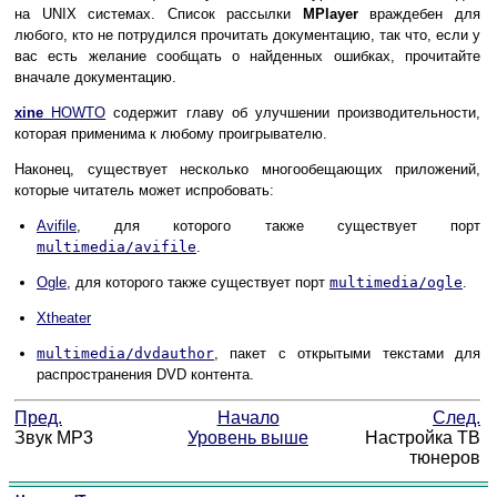
на
UNIX
системах. Список рассылки
MPlayer
враждебен для
любого, кто не потрудился прочитать документацию, так что, если у
вас есть желание сообщать о найденных ошибках, прочитайте
вначале документацию.
xine
HOWTO
содержит главу об улучшении производительности,
которая применима к любому проигрывателю.
Наконец, существует несколько многообещающих приложений,
которые читатель может испробовать:
Avifile
, для которого также существует порт
multimedia/avifile
.
Ogle
, для которого также существует порт
multimedia/ogle
.
Xtheater
multimedia/dvdauthor
, пакет с открытыми текстами для
распространения DVD контента.
Пред.
Начало
След.
Звук MP3
Уровень выше
Настройка ТВ
тюнеров