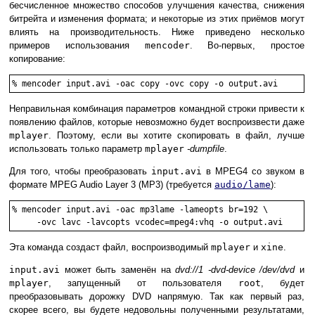
бесчисленное множество способов улучшения качества, снижения
битрейта и изменения формата; и некоторые из этих приёмов могут
влиять на производительность. Ниже приведено несколько
примеров использования
mencoder
. Во-первых, простое
копирование:
%
mencoder input.avi -oac copy -ovc copy -o output.avi
Неправильная комбинация параметров командной строки привести к
появлению файлов, которые невозможно будет воспроизвести даже
mplayer
. Поэтому, если вы хотите скопировать в файл, лучше
использовать только параметр
mplayer
-dumpfile
.
Для того, чтобы преобразовать
input.avi
в MPEG4 со звуком в
формате MPEG Audio Layer 3 (MP3) (требуется
audio/lame
):
%
mencoder input.avi -oac mp3lame -lameopts br=192 \

     -ovc lavc -lavcopts vcodec=mpeg4:vhq -o output.avi
Эта команда создаст файл, воспроизводимый
mplayer
и
xine
.
input.avi
может быть заменён на
dvd://1 -dvd-device /dev/dvd
и
mplayer
, запущенный от пользователя
root
, будет
преобразовывать дорожку DVD напрямую. Так как первый раз,
скорее всего, вы будете недовольны полученными результатами,