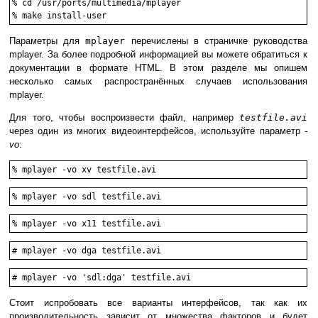
%
cd /usr/ports/multimedia/mplayer
%
make install-user
Параметры для
mplayer
перечислены в страничке руководства
mplayer. За более подробной информацией вы можете обратиться к
документации в формате HTML. В этом разделе мы опишем
несколько самых распространённых случаев использования
mplayer.
Для того, чтобы воспроизвести файл, например
testfile.avi
через один из многих видеоинтерфейсов, используйте параметр
-
vo
:
%
mplayer -vo xv testfile.avi
%
mplayer -vo sdl testfile.avi
%
mplayer -vo x11 testfile.avi
#
mplayer -vo dga testfile.avi
#
mplayer -vo 'sdl:dga' testfile.avi
Стоит испробовать все варианты интерфейсов, так как их
производительность зависит от множества факторов и будет