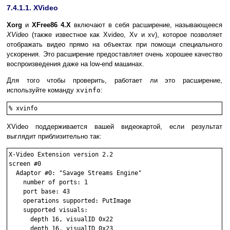
7.4.1.1. XVideo
Xorg
и
XFree86
4.X
включают в себя расширение, называющееся
XVideo
(также известное как Xvideo, Xv и xv), которое позволяет
отображать видео прямо на объектах при помощи специального
ускорения. Это расширение предоставляет очень хорошее качество
воспроизведения даже на low-end машинах.
Для того чтобы проверить, работает ли это расширение,
используйте команду
xvinfo
:
%
xvinfo
XVideo поддерживается вашей видеокартой, если результат
выглядит приблизительно так:
X-Video Extension version 2.2

screen #0

  Adaptor #0: "Savage Streams Engine"

    number of ports: 1

    port base: 43

    operations supported: PutImage 

    supported visuals:

      depth 16, visualID 0x22

      depth 16, visualID 0x23
