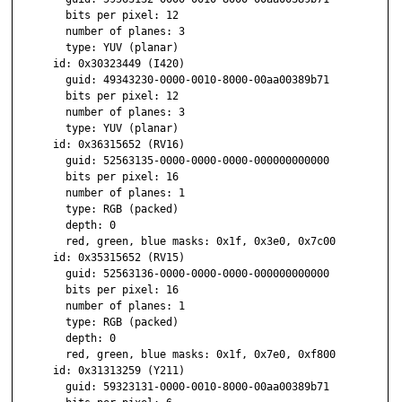
        bits per pixel: 12

        number of planes: 3

        type: YUV (planar)

      id: 0x30323449 (I420)

        guid: 49343230-0000-0010-8000-00aa00389b71

        bits per pixel: 12

        number of planes: 3

        type: YUV (planar)

      id: 0x36315652 (RV16)

        guid: 52563135-0000-0000-0000-000000000000

        bits per pixel: 16

        number of planes: 1

        type: RGB (packed)

        depth: 0

        red, green, blue masks: 0x1f, 0x3e0, 0x7c00

      id: 0x35315652 (RV15)

        guid: 52563136-0000-0000-0000-000000000000

        bits per pixel: 16

        number of planes: 1

        type: RGB (packed)

        depth: 0

        red, green, blue masks: 0x1f, 0x7e0, 0xf800

      id: 0x31313259 (Y211)

        guid: 59323131-0000-0010-8000-00aa00389b71
