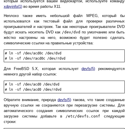
который используется вашей видеокартой, используйте команду
xdpyinfo
(1)
во время работы X11.
Неплохо также иметь небольшой файл MPEG, который бы
использовался как тестовый файл для проверки различных
проигрывателей и настроек. Так как некоторые проигрыватели DVD
будут искать носитель DVD как
/dev/dvd
по умолчанию или быть
жёстко настроены на него, возможно будет полезно сделать
символические ссылки на правильные устройства:
#
ln -sf /dev/acd0c /dev/dvd
#
ln -sf /dev/racd0c /dev/rdvd
Для FreeBSD 5.X, которая использует
devfs
(5)
рекомендуется
немного другой набор ссылок:
#
ln -sf /dev/acd0 /dev/dvd
#
ln -sf /dev/acd0 /dev/rdvd
Обратите внимание, природа
devfs
(5)
такова, что такие созданные
вручную ссылки не сохраняются при перезагрузке системы. Для
автоматического создания символических ссылок при каждой
загрузке системы добавьте в
/etc/devfs.conf
следующие
строки: