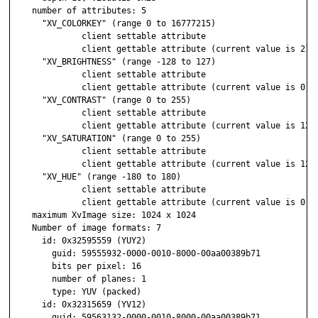
    number of attributes: 5

      "XV_COLORKEY" (range 0 to 16777215)

              client settable attribute

              client gettable attribute (current value is 2110
      "XV_BRIGHTNESS" (range -128 to 127)

              client settable attribute

              client gettable attribute (current value is 0)

      "XV_CONTRAST" (range 0 to 255)

              client settable attribute

              client gettable attribute (current value is 128)
      "XV_SATURATION" (range 0 to 255)

              client settable attribute

              client gettable attribute (current value is 128)
      "XV_HUE" (range -180 to 180)

              client settable attribute

              client gettable attribute (current value is 0)

    maximum XvImage size: 1024 x 1024

    Number of image formats: 7

      id: 0x32595559 (YUY2)

        guid: 59555932-0000-0010-8000-00aa00389b71

        bits per pixel: 16

        number of planes: 1

        type: YUV (packed)

      id: 0x32315659 (YV12)

        guid: 59563132-0000-0010-8000-00aa00389b71
