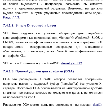
от вашей видеокарты и процессора, возможно, вы сможете
получить удовлетворительный результат. Возможно, вы должны
будете прочитать о путях улучшения производительности здесь:
Разд. 7.4.3
.
7.4.1.2. Simple Directmedia Layer
SDL был задуман как уровень абстракции для разработки
кросплатформенных приложений под
Microsoft
®
Windows
®, BeOS и
UNIX
®, позволяя им эффективно использовать звук и графику. SDL
предоставляет низкоуровневые абстракции для аппаратного
обеспечения, что, зачастую, может быть более эффективным чем
интерфейс X11.
SDL есть в Коллекции портов FreeBSD:
devel/sdl12
.
7.4.1.3. Прямой доступ для графики (DGA)
DGA это расширение
XFree86
которое позволяет программам
напрямую изменять кадровый буфер (framebuffer) без участия X-
сервера. Поскольку DGA основывается на низкоуровневом доступе
к памяти, программы, которые используют его должны исполняться
от пользователя
root
.
Расширение DGA может быть протестировано при помощи
dga
(1)
.