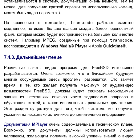
устанавливаются в систему, документации очень немного. Тем не
менее, для получение краткой справки по использованию команд,
может быть задан параметр
-h
.
По сравнению с
mencoder
,
transcode
работает заметно
медленнее, но имеет больше шансов создать более переносимый
файл, который можно будет воспроизвести на большем количестве
систем. Например MPEG, созданные при помощи
transcode
,
воспроизводятся в
Windows Media
® Player
и Apple
Quicktime
®
.
7.4.3. Дальнейшее чтение
Различные пакеты видео программ для FreeBSD интенсивно
разрабатываются. Очень возможно, что в ближайшем будущем
многие обсуждаемые здесь проблемы разрешатся. Это займет
время, и те, кто желает получить максимум от аудио/видео
возможностей FreeBSD, должны будут собирать необходимые
знания из нескольких списков часто задаваемых вопросов и
обучающих статей, а также использовать различные приложения.
Этот раздел существует для того, чтобы читатель мог получить
указания на несколько источников дополнительной информации.
Документация
MPlayer
очень содержательна в техническом плане.
Возможно, эти документы должны использоваться любым
человеком, желающим получить высокий уровень знаний о видео