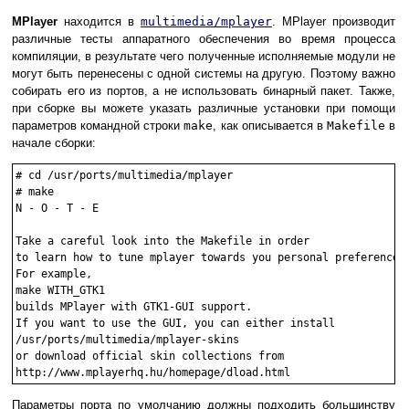
MPlayer
находится в
multimedia/mplayer
. MPlayer производит
различные тесты аппаратного обеспечения во время процесса
компиляции, в результате чего полученные исполняемые модули не
могут быть перенесены с одной системы на другую. Поэтому важно
собирать его из портов, а не использовать бинарный пакет. Также,
при сборке вы можете указать различные установки при помощи
параметров командной строки
make
, как описывается в
Makefile
в
начале сборки:
#
cd /usr/ports/multimedia/mplayer
#
make
N - O - T - E

Take a careful look into the Makefile in order

to learn how to tune mplayer towards you personal preferences!
For example,

make WITH_GTK1

builds MPlayer with GTK1-GUI support.

If you want to use the GUI, you can either install

/usr/ports/multimedia/mplayer-skins

or download official skin collections from

Параметры порта по умолчанию должны подходить большинству