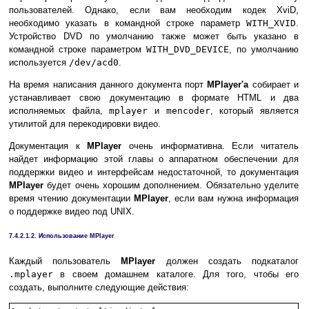
пользователей. Однако, если вам необходим кодек XviD,
необходимо указать в командной строке параметр
WITH_XVID
.
Устройство DVD по умолчанию также может быть указано в
командной строке параметром
WITH_DVD_DEVICE
, по умолчанию
используется
/dev/acd0
.
На время написания данного документа порт
MPlayer'а
собирает и
устанавливает свою документацию в формате HTML и два
исполняемых файла,
mplayer
и
mencoder
, который является
утилитой для перекодировки видео.
Документация к
MPlayer
очень информативна. Если читатель
найдет информацию этой главы о аппаратном обеспечении для
поддержки видео и интерфейсам недостаточной, то документация
MPlayer
будет очень хорошим дополнением. Обязательно уделите
время чтению документации
MPlayer
, если вам нужна информация
о поддержке видео под
UNIX
.
7.4.2.1.2. Использование MPlayer
Каждый пользователь
MPlayer
должен создать подкаталог
.mplayer
в своем домашнем каталоге. Для того, чтобы его
создать, выполните следующие действия: