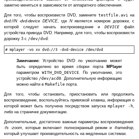
заметно меняться в зависимости от аппаратного обеспечения.
Для того, чтобы воспроизвести DVD, замените
testfile.avi
на
dvd://
N
-dvd-device
DEVICE
, где
N
является номером дорожки, с
которой следует начать воспроизведение и
DEVICE
файл
устройства привода DVD. Например, для того, чтобы воспроизвести
дорожку 3 с
/dev/dvd
:
#
mplayer -vo xv dvd://3 -dvd-device /dev/dvd
Замечание:
Устройство DVD по умолчанию может
быть определено во время сборки порта
MPlayer
параметром
WITH_DVD_DEVICE
. По умолчанию, это
устройство
/dev/acd0
. Дополнительную информацию
можно найти в
Makefile
порта.
Для того, чтобы остановить, приостановить или продолжить
воспроизведение, воспользуйтесь привязкой клавиш, информация о
которой может быть получена посредством запуска
mplayer -h
,
либо на страничке документации.
Дополнительные, достаточно важные параметры воспроизведения:
-fs -zoom
, которые включают полноэкранный режим и
-framedrop
,
который улучшает производительность на медленных системах.