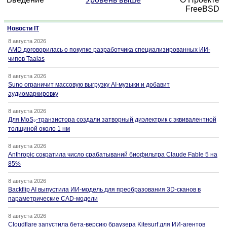
FreeBSD
Новости IT
8 августа 2026
AMD договорилась о покупке разработчика специализированных ИИ-
чипов Taalas
8 августа 2026
Suno ограничит массовую выгрузку AI-музыки и добавит
аудиомаркировку
8 августа 2026
Для MoS₂-транзистора создали затворный диэлектрик с эквивалентной
толщиной около 1 нм
8 августа 2026
Anthropic сократила число срабатываний биофильтра Claude Fable 5 на
85%
8 августа 2026
Backflip AI выпустила ИИ-модель для преобразования 3D-сканов в
параметрические CAD-модели
8 августа 2026
Cloudflare запустила бета-версию браузера Kitesurf для ИИ-агентов