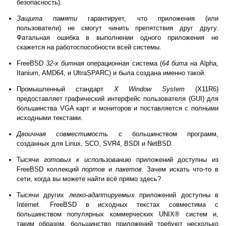
безопасность).
Защита памяти
гарантирует, что приложения (или
пользователи) не смогут чинить препятствия друг другу.
Фатальная ошибка в выполнении одного приложения не
скажется на работоспособности всей системы.
FreeBSD
32-х битная
операционная система (
64 бита
на Alpha,
Itanium
, AMD64, и
UltraSPARC
) и была создана именно такой.
Промышленный стандарт
X Window System
(X11R6)
предоставляет графический интерфейс пользователя (GUI) для
большинства VGA карт и мониторов и поставляется с полными
исходными текстами.
Двоичная совместимость
с большинством программ,
созданных для Linux, SCO, SVR4, BSDI и NetBSD.
Тысячи
готовых к использованию
приложений доступны из
FreeBSD коллекций
портов
и
пакетов
. Зачем искать что-то в
сети, когда вы можете найти всё прямо здесь?
Тысячи других
легко-адаптируемых
приложений доступны в
Internet. FreeBSD в исходных текстах совместима с
большинством популярных коммерческих
UNIX
® систем и,
таким образом, большинство приложений требуют несколько