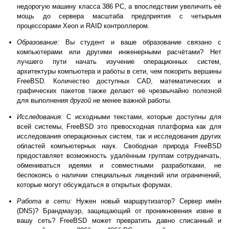
недорогую машину класса 386 PC, а впоследствии увеличить её
мощь до сервера масштаба предприятия с четырьмя
процессорами Xeon и RAID контроллером.
Образование:
Вы студент и ваше образование связано с
компьютерами или другими инженерными расчётами? Нет
лучшего пути начать изучение операционных систем,
архитектуры компьютера и работы в сети, чем покорить вершины
FreeBSD. Количество доступных CAD, математических и
графических пакетов также делают её чрезвычайно полезной
для выполнения
другой
не менее важной работы.
Исследования:
С исходными текстами, которые доступны для
всей системы, FreeBSD это превосходная платформа как для
исследования операционных систем, так и исследования других
областей компьютерных наук. Свободная природа FreeBSD
предоставляет возможность удалённым группам сотрудничать,
обмениваться идеями и совместными разработками, не
беспокоясь о наличии специальных лицензий или ограничений,
которые могут обсуждаться в открытых форумах.
Работа в сети:
Нужен новый маршрутизатор? Сервер имён
(DNS)? Брандмауэр, защищающий от проникновения извне в
вашу сеть? FreeBSD может превратить давно списанный и