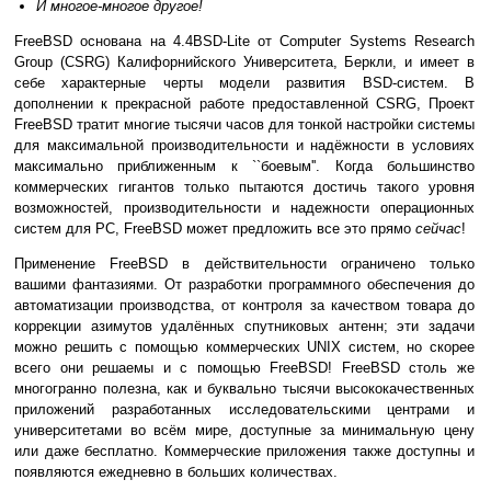
И многое-многое другое!
FreeBSD основана на 4.4BSD-Lite от Computer Systems Research
Group (CSRG) Калифорнийского Университета, Беркли, и имеет в
себе характерные черты модели развития BSD-систем. В
дополнении к прекрасной работе предоставленной CSRG, Проект
FreeBSD тратит многие тысячи часов для тонкой настройки системы
для максимальной производительности и надёжности в условиях
максимально приближенным к ``боевым''. Когда большинство
коммерческих гигантов только пытаются достичь такого уровня
возможностей, производительности и надежности операционных
систем для PC, FreeBSD может предложить все это прямо
сейчас
!
Применение FreeBSD в действительности ограничено только
вашими фантазиями. От разработки программного обеспечения до
автоматизации производства, от контроля за качеством товара до
коррекции азимутов удалённых спутниковых антенн; эти задачи
можно решить с помощью коммерческих
UNIX
систем, но скорее
всего они решаемы и с помощью FreeBSD! FreeBSD столь же
многогранно полезна, как и буквально тысячи высококачественных
приложений разработанных исследовательскими центрами и
университетами во всём мире, доступные за минимальную цену
или даже бесплатно. Коммерческие приложения также доступны и
появляются ежедневно в больших количествах.