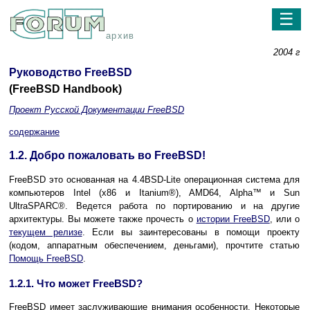
☰
архив
2004 г
Руководство FreeBSD
(FreeBSD Handbook)
Проект Русской Документации FreeBSD
содержание
1.2. Добро пожаловать во FreeBSD!
FreeBSD это основанная на 4.4BSD-Lite операционная система для
компьютеров Intel (x86 и
Itanium
®), AMD64,
Alpha
™ и Sun
UltraSPARC
®. Ведется работа по портированию и на другие
архитектуры. Вы можете также прочесть о
истории FreeBSD
, или о
текущем релизе
. Если вы заинтересованы в помощи проекту
(кодом, аппаратным обеспечением, деньгами), прочтите статью
Помощь FreeBSD
.
1.2.1. Что может FreeBSD?
FreeBSD имеет заслуживающие внимания особенности. Некоторые