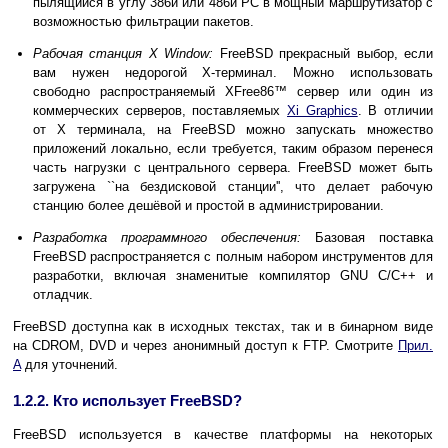
пылящийся в углу 386й или 486й PC в мощный маршрутизатор с
возможностью фильтрации пакетов.
Рабочая станция X Window:
FreeBSD прекрасный выбор, если
вам нужен недорогой X-терминал. Можно использовать
свободно распространяемый
XFree86
™ сервер или один из
коммерческих серверов, поставляемых
Xi Graphics
. В отличии
от X терминала, на FreeBSD можно запускать множество
приложений локально, если требуется, таким образом перенеся
часть нагрузки с центрального сервера. FreeBSD может быть
загружена ``на бездисковой станции'', что делает рабочую
станцию более дешёвой и простой в администрировании.
Разработка программного обеспечения:
Базовая поставка
FreeBSD распространяется с полным набором инструментов для
разработки, включая знаменитые компилятор GNU C/C++ и
отладчик.
FreeBSD доступна как в исходных текстах, так и в бинарном виде
на CDROM, DVD и через анонимный доступ к FTP. Смотрите
Прил.
A
для уточнений.
1.2.2. Кто использует FreeBSD?
FreeBSD используется в качестве платформы на некоторых