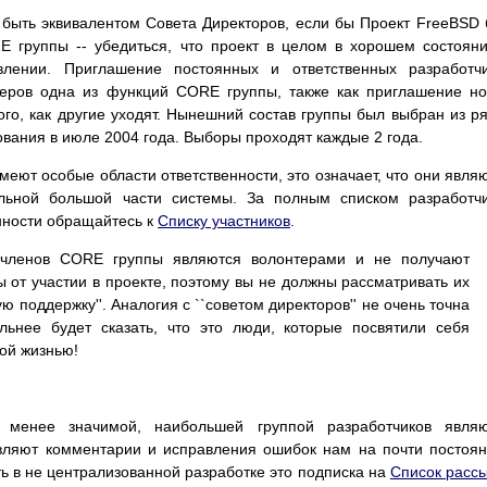
быть эквивалентом Совета Директоров, если бы Проект FreeBSD
E группы -- убедиться, что проект в целом в хорошем состоян
лении. Приглашение постоянных и ответственных разработчи
теров одна из функций CORE группы, также как приглашение н
го, как другие уходят. Нынешний состав группы был выбран из р
вания в июле 2004 года. Выборы проходят каждые 2 года.
ют особые области ответственности, это означает, что они явля
ельной большой части системы. За полным списком разработч
нности обращайтесь к
Списку участников
.
членов CORE группы являются волонтерами и не получают
 от участии в проекте, поэтому вы не должны рассматривать их
ю поддержку''. Аналогия с ``советом директоров'' не очень точна
льнее будет сказать, что это люди, которые посвятили себя
ой жизнью!
 менее значимой, наибольшей группой разработчиков являю
авляют комментарии и исправления ошибок нам на почти постоя
ть в не централизованной разработке это подписка на
Список расс