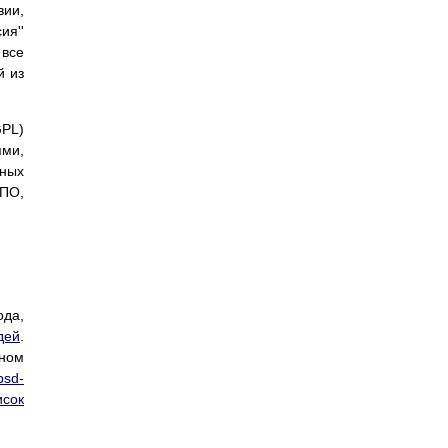
вии,
ия''
 все
й из
GPL)
ями,
ьных
 ПО,
ода,
дей
.
ном
bsd-
исок