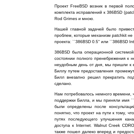
Проект FreeBSD возник в первой поло
комплекта исправлений к 386BSD (patchk
Rod Grimes и мною.
Нашей главной задачей было привес
проблем, которые механизм patchkit не
проекта: ``386BSD 0.5'' или ``386BSD Inte
386BSD была операционной системой 
состоянии полного пренебрежения к не
неудобным день от дня, мы пришли к 
Биллу путем предоставления промежуто
Билл внезапно решил прекратить под
сделано.
Нам потребовалось немного времени, ч
поддержки Билла, и мы приняли имя `
были определены после консультаци
понятно, что проект на пути к тому, ч
путях последующего улучшения кана
доступа к Internet. Walnut Creek C
также пошел далеко вперед и предоста