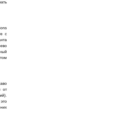
нать
ions
те с
анта
рево
ьный
том
аво
я от
ий).
это
 них