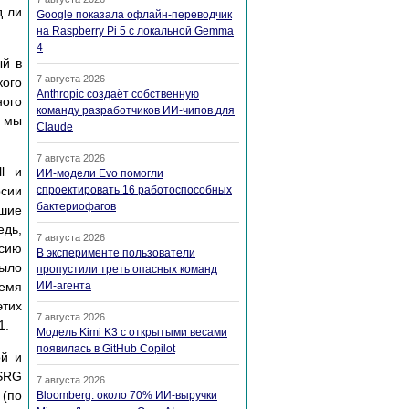
д ли
Google показала офлайн-переводчик
на Raspberry Pi 5 с локальной Gemma
4
ый в
7 августа 2026
кого
Anthropic создаёт собственную
ого
команду разработчиков ИИ-чипов для
 мы
Claude
7 августа 2026
l и
ИИ-модели Evo помогли
рсии
спроектировать 16 работоспособных
бактериофагов
ьшие
едь,
7 августа 2026
рсию
В эксперименте пользователи
ыло
пропустили треть опасных команд
ремя
ИИ-агента
этих
7 августа 2026
1.
Модель Kimi K3 с открытыми весами
появилась в GitHub Copilot
ой и
CSRG
7 августа 2026
 (по
Bloomberg: около 70% ИИ-выручки