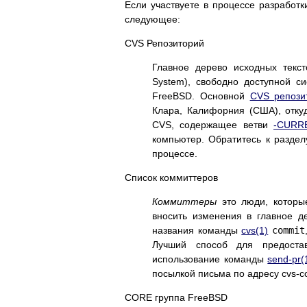
Если участвуете в процессе разработк
следующее:
CVS Репозиторий
Главное дерево исходных тек
System), свободно доступной си
FreeBSD. Основной
CVS репози
Клара, Калифорния (США), отку
CVS, содержащее ветви
-CURR
компьютер. Обратитесь к разде
процессе.
Список коммиттеров
Коммиттеры
это люди, которы
вносить изменения в главное де
названия команды
cvs
(1)
commit
Лучший способ для предоста
использование команды
send-pr
(
посылкой письма по адресу cvs-co
CORE группа FreeBSD