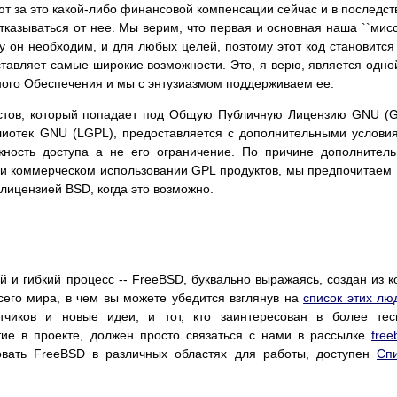
уют за это какой-либо финансовой компенсации сейчас и в последст
казываться от нее. Мы верим, что первая и основная наша ``мисс
у он необходим, и для любых целей, поэтому этот код становится
тавляет самые широкие возможности. Это, я верю, является одно
ого Обеспечения и мы с энтузиазмом поддерживаем ее.
кстов, который попадает под Общую Публичную Лицензию GNU (
отек GNU (LGPL), предоставляется с дополнительными услови
жность доступа а не его ограничение. По причине дополнител
ри коммерческом использовании GPL продуктов, мы предпочитаем
лицензией BSD, когда это возможно.
 и гибкий процесс -- FreeBSD, буквально выражаясь, создан из к
сего мира, в чем вы можете убедится взглянув на
список этих лю
чиков и новые идеи, и тот, кто заинтересован в более тес
тие в проекте, должен просто связаться с нами в рассылке
free
зовать FreeBSD в различных областях для работы, доступен
Сп