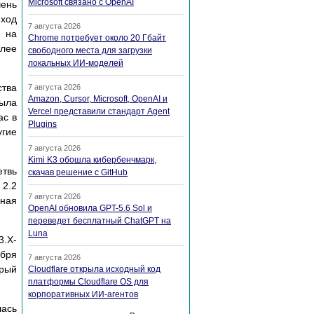
Microsoft связано с OpenAI
чень
еход
7 августа 2026
я на
Chrome потребует около 20 Гбайт
олее
свободного места для загрузки
локальных ИИ-моделей
ства
7 августа 2026
Amazon, Cursor, Microsoft, OpenAI и
была
Vercel представили стандарт Agent
ас в
Plugins
угие
7 августа 2026
Kimi K3 обошла кибербенчмарк,
етвь
скачав решение с GitHub
 2.2
7 августа 2026
ьная
OpenAI обновила GPT-5.6 Sol и
переведет бесплатный ChatGPT на
Luna
3.X-
абря
7 августа 2026
орый
Cloudflare открыла исходный код
платформы Cloudflare OS для
корпоративных ИИ-агентов
лась