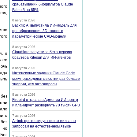
срабатываний биофильтра Claude
ного
Fable 5 на 85%
ams,
8 августа 2026
Backflip AI выпустила ИИ-модель для
ство
преобразования 3D-сканов в
того
параметрические CAD-модели
8 августа 2026
Cloudflare запустила бета-версию
я, в
браузера Kitesurf для ИИ-агентов
олее
мочь
8 августа 2026
огда
Интенсивные задания Claude Code
быть
могут расходовать в сотни раз больше
энергии, чем чат-запросы
8 августа 2026
 без
Firebird открыла в Армении ИИ-центр
цели
и планирует развернуть 70 тысяч GPU
тало
ми о
7 августа 2026
Airbnb протестирует поиск жилья по
без
запросам на естественном языке
, но
 Без
7 августа 2026