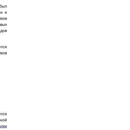
 был
ии и
ков
овых
ядов
ются
иков
тся
нной
ылки