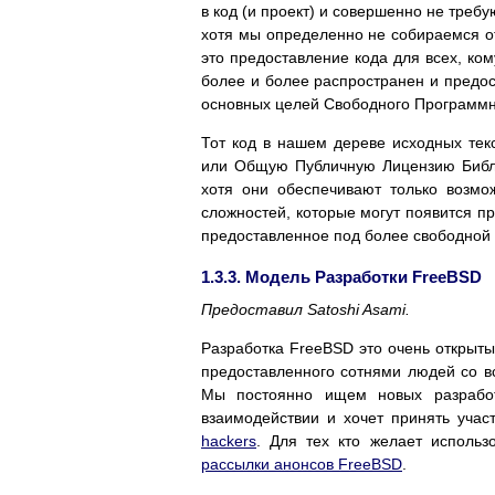
в код (и проект) и совершенно не треб
хотя мы определенно не собираемся от
это предоставление кода для всех, ком
более и более распространен и предос
основных целей Свободного Программн
Тот код в нашем дереве исходных те
или Общую Публичную Лицензию Библи
хотя они обеспечивают только возмо
сложностей, которые могут появится п
предоставленное под более свободной 
1.3.3. Модель Разработки FreeBSD
Предоставил
Satoshi Asami.
Разработка FreeBSD это очень открытый
предоставленного сотнями людей со в
Мы постоянно ищем новых разработ
взаимодействии и хочет принять учас
hackers
. Для тех кто желает исполь
рассылки анонсов FreeBSD
.