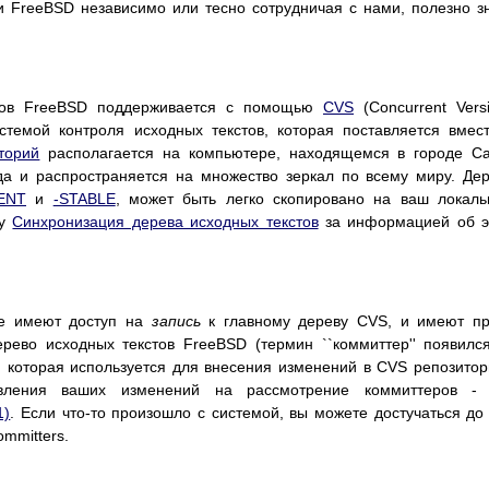
и FreeBSD независимо или тесно сотрудничая с нами, полезно з
стов FreeBSD поддерживается с помощью
CVS
(Concurrent Vers
стемой контроля исходных текстов, которая поставляется вмес
торий
располагается на компьютере, находящемся в городе С
да и распространяется на множество зеркал по всему миру. Де
ENT
и
-STABLE
, может быть легко скопировано на ваш локал
лу
Синхронизация дерева исходных текстов
за информацией об э
е имеют доступ на
запись
к главному дереву CVS, и имеют пр
рево исходных текстов FreeBSD (термин ``коммиттер'' появилс
, которая используется для внесения изменений в CVS репозитор
вления ваших изменений на рассмотрение коммиттеров - 
1)
. Если что-то произошло с системой, вы можете достучаться до
mmitters.