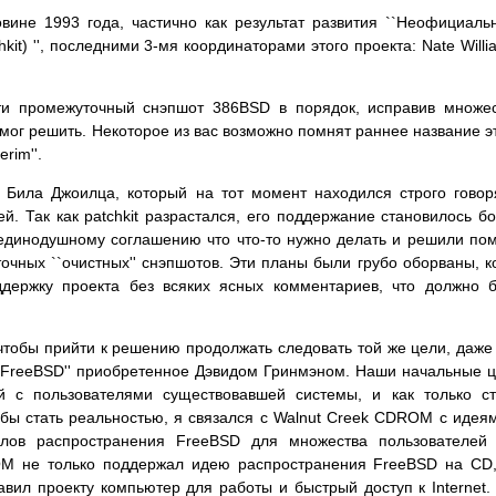
вине 1993 года, частично как результат развития ``Неофициаль
it) '', последними 3-мя координаторами этого проекта: Nate Willi
ти промежуточный снэпшот 386BSD в порядок, исправив множе
 мог решить. Некоторое из вас возможно помнят раннее название э
rim''.
Била Джоилца, который на тот момент находился строго говор
й. Так как patchkit разрастался, его поддержание становилось б
единодушному соглашению что что-то нужно делать и решили по
чных ``очистных'' снэпшотов. Эти планы были грубо оборваны, к
держку проекта без всяких ясных комментариев, что должно 
тобы прийти к решению продолжать следовать той же цели, даже
`FreeBSD'' приобретенное Дэвидом Гринмэном. Наши начальные 
й с пользователями существовавшей системы, и как только с
тобы стать реальностью, я связался с Walnut Creek CDROM с идея
лов распространения FreeBSD для множества пользователей 
DROM не только поддержал идею распространения FreeBSD на CD
вил проекту компьютер для работы и быстрый доступ к Internet.