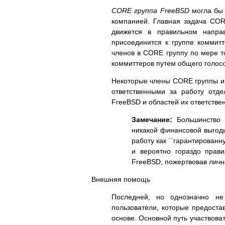
CORE группа FreeBSD
могла бы 
компанией. Главная задача COR
движется в правильном направ
присоединится к группе коммит
членов в CORE группу по мере то
коммиттеров путем общего голосо
Некоторые члены CORE группы име
ответственными за работу отд
FreeBSD и областей их ответстве
Замечание:
Большинство 
никакой финансовой выгоды
работу как ``гарантированну
и вероятно гораздо прави
FreeBSD, пожертвовав личн
Внешняя помощь
Последней, но однозначно не
пользователи, которые предост
основе. Основной путь участвова