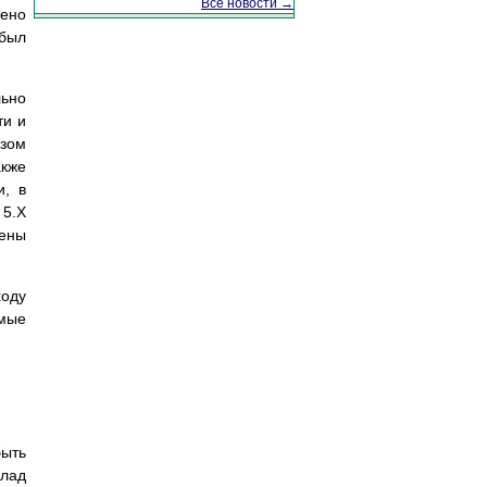
Все новости →
щено
 был
льно
ти и
изом
акже
и, в
 5.X
лены
ходу
емые
ыть
клад