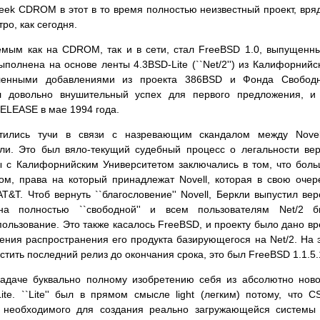
eek CDROM в этот в то время полностью неизвестный проект, вря
ро, как сегодня.
емым как на CDROM, так и в сети, стал FreeBSD 1.0, выпущенн
полнена на основе ленты 4.3BSD-Lite (``Net/2'') из Калифорнийс
сленными добавлениями из проекта 386BSD и Фонда Свободн
л довольно внушительный успех для первого предложения, и
RELEASE в мае 1994 года.
стились тучи в связи с назревающим скандалом между Novel
ли. Это был вяло-текущий судебный процесс о легальности ве
бы с Калифорнийским Университетом заключались в том, что бол
дом, права на который принадлежат Novell, которая в свою очер
T&T. Чтоб вернуть ``благословение'' Novell, Беркли выпустил ве
ена полностью ``свободной'' и всем пользователям Net/2 б
ользование. Это также касалось FreeBSD, и проекту было дано в
ния распространения его продукта базирующегося на Net/2. На 
тить последний релиз до окончания срока, это был FreeBSD 1.1.5.
задаче буквально полному изобретению себя из абсолютно нов
te. ``Lite'' был в прямом смысле light (легким) потому, что 
, необходимого для создания реально загружающейся системы