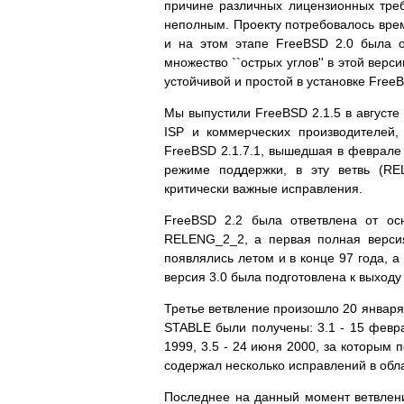
причине различных лицензионных треб
неполным. Проекту потребовалось врем
и на этом этапе FreeBSD 2.0 была 
множество ``острых углов'' в этой вер
устойчивой и простой в установке Free
Мы выпустили FreeBSD 2.1.5 в августе
ISP и коммерческих производителей,
FreeBSD 2.1.7.1, вышедшая в феврале 
режиме поддержки, в эту ветвь (RE
критически важные исправления.
FreeBSD 2.2 была ответвлена от осн
RELENG_2_2, а первая полная версия
появлялись летом и в конце 97 года, 
версия 3.0 была подготовлена к выходу 
Третье ветвление произошло 20 января 
STABLE были получены: 3.1 - 15 феврал
1999, 3.5 - 24 июня 2000, за которым 
содержал несколько исправлений в обла
Последнее на данный момент ветвлени