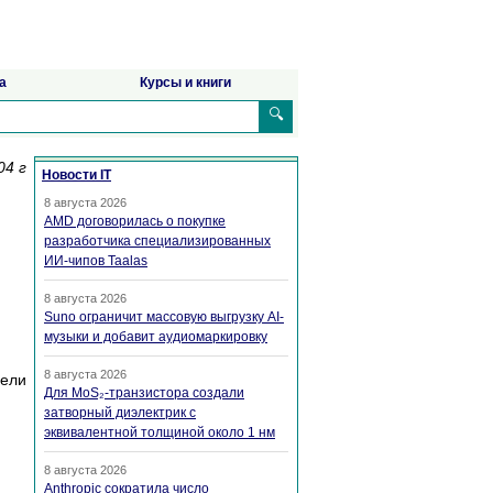
а
Курсы и книги
🔍
04 г
Новости IT
8 августа 2026
AMD договорилась о покупке
разработчика специализированных
ИИ-чипов Taalas
8 августа 2026
Suno ограничит массовую выгрузку AI-
музыки и добавит аудиомаркировку
8 августа 2026
цели
Для MoS₂-транзистора создали
затворный диэлектрик с
эквивалентной толщиной около 1 нм
8 августа 2026
Anthropic сократила число