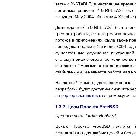
ветвь 4.X-STABLE, в настоящее время с
несколько релизов: 4.0-RELEASE был
выпущен May 2004. Из ветви 4.X-stabl
Долгожданный 5.0-RELEASE был анонс
трех лет работы, с этого релиза нача
потоков в приложениях, была также п
последовал релиз 5.1 в июне 2003 год
существенные улучшения внутренней 
систему пришло огромное количество н
считаются ``Новыми технологическими'
стабильными, и начнется работа над н
На данный момент, долговременные р
разработки будут доступны снэпшот-ре
на
сервер снэпшотов
как промежуточные
1.3.2. Цели Проекта FreeBSD
Предоставил
Jordan Hubbard.
Целью Проекта FreeBSD является п
использовано для любых целей и без д