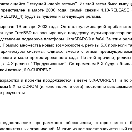
читающейся ``текущей -stable ветвью''. Из этой ветви было выпу
 представлен в марте 2000 года, самый свежий 4.10-RELEASE
e (RELENG_4) будут выпущены и следующие релизы.
ирован 19 января 2003 года. Он стал кульминацией приблизите
лся курс FreeBSD на расширенную поддержку мультипроцессорнос
редставлена поддержка платформ
UltraSPARC
® и
ia64
. За этим рел
а. Помимо множества новых возможностей, релизы 5.X принесли т
архитектуры системы. Однако, вместе с этими преимуществам
ового и мало протестированного кода. По этой причине, релизы
', а 4.X релизы ``Продуктивными''. Со временем 5.X будут объяв
овой ветвью, 6.0-CURRENT.
азработки и проекты продолжаются в ветке 5.X-CURRENT, и по 
лизы 5.X на CDROM (и, конечно же, в сети), постоянно выкладыва
 результаты.
редоставление программного обеспечения, которое может б
ополнительных ограничений. Многие из нас вносят значительный в