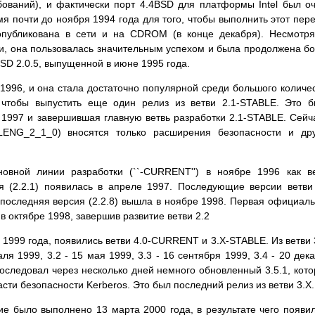
ований), и фактически порт 4.4BSD для платформы Intel был о
я почти до ноября 1994 года для того, чтобы выполнить этот пер
опубликована в сети и на CDROM (в конце декабря). Несмотр
сии, она пользовалась значительным успехом и была продолжена б
BSD 2.0.5, выпущенной в июне 1995 года.
 1996, и она стала достаточно популярной среди большого количе
 чтобы выпустить еще один релиз из ветви 2.1-STABLE. Это 
1997 и завершившая главную ветвь разработки 2.1-STABLE. Сейч
LENG_2_1_0) вносятся только расширения безопасности и др
овной линии разработки (``-CURRENT'') в ноябре 1996 как в
 (2.2.1) появилась в апреле 1997. Последующие версии ветви
а последняя версия (2.2.8) вышла в ноябре 1998. Первая официал
в октябре 1998, завершив развитие ветви 2.2
1999 года, появились ветви 4.0-CURRENT и 3.X-STABLE. Из ветви 
я 1999, 3.2 - 15 мая 1999, 3.3 - 16 сентября 1999, 3.4 - 20 дек
последовал через несколько дней немного обновленный 3.5.1, кот
сти безопасности Kerberos. Это был последний релиз из ветви 3.X.
е было выполнено 13 марта 2000 года, в результате чего появи