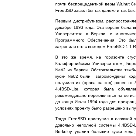
почти беспрецедентной веры Walnut Cr
FreeBSD зашел бы так далеко и так быст
Первым дистрибутивом, распространя
декабре 1993 года. Эта версия была вы
Университета в Беркли, с многочи
Программного Обеспечения. Это бы
закрепили его с выходом FreeBSD 1.1 
В это же время, на горизонте сгу
Калифорнийским Университетом, Берк
Net/2 из Беркли. Обстоятельства тяж
куски Net/2 были ``загромождены'' ко
получила их (права на код) ранее от A
4.4BSD-Lite, которая была объявл
рекомендовано переключится на ее исп
до конца Июля 1994 года для прекраще
условиях проекту было разрешено выпус
Тогда FreeBSD приступил к сложной 
довольно неполной системы 4.4BSD-Li
Berkeley удалил большие куски кода