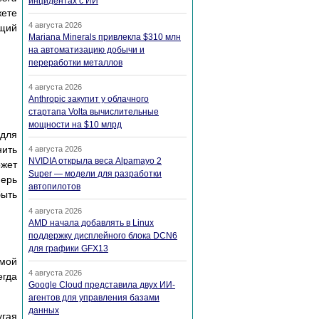
инцидентах с ИИ
жете
4 августа 2026
ющий
Mariana Minerals привлекла $310 млн
на автоматизацию добычи и
переработки металлов
4 августа 2026
Anthropic закупит у облачного
стартапа Volta вычислительные
мощности на $10 млрд
для
нить
4 августа 2026
NVIDIA открыла веса Alpamayo 2
жет
Super — модели для разработки
перь
автопилотов
быть
4 августа 2026
AMD начала добавлять в Linux
поддержку дисплейного блока DCN6
для графики GFX13
амой
4 августа 2026
егда
Google Cloud представила двух ИИ-
агентов для управления базами
данных
гая