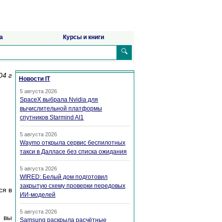
а
Курсы и книги
🔍
04 г
Новости IT
5 августа 2026
SpaceX выбрала Nvidia для
вычислительной платформы
спутников Starmind AI1
5 августа 2026
Waymo открыла сервис беспилотных
такси в Далласе без списка ожидания
5 августа 2026
WIRED: Белый дом подготовил
закрытую схему проверки передовых
ся в
ИИ-моделей
5 августа 2026
 вы
Samsung раскрыла расчётные