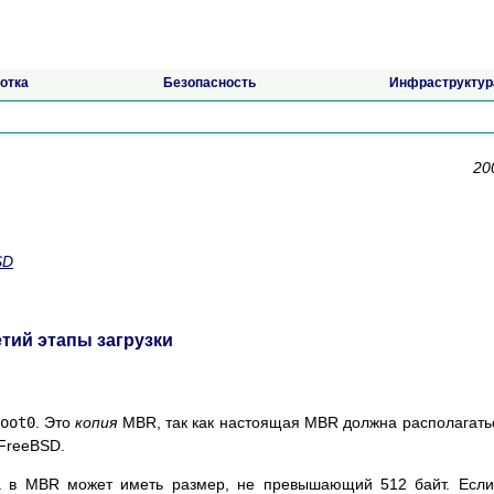
отка
Безопасность
Инфраструктур
20
SD
етий этапы загрузки
oot0
. Это
копия
MBR, так как настоящая MBR должна располагать
 FreeBSD.
а в
MBR
может иметь размер, не превышающий 512 байт. Если