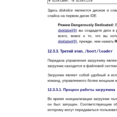
#
disklabel -B 
diskslice
Здесь
diskslice
являются диском и слай
слайса на первом диске IDE.
Режим Dangerously Dedicated:
Е
disklabel
(8)
вы создадите диск в 
всего, вовсе н то, что вы хо
disklabel
(8)
, прежде, чем нажать
R
12.3.3. Третий этап,
/boot/loader
Передача управления загрузчику являе
загрузчик находится в файловой систем
Загрузчик являет собой удобный в ис
команд, управляемого более мощным и
12.3.3.1. Процесс работы загрузчика
Во время инициализации загрузчик пыта
он был запущен. Соответствующим об
которому могут передаваться пользоват