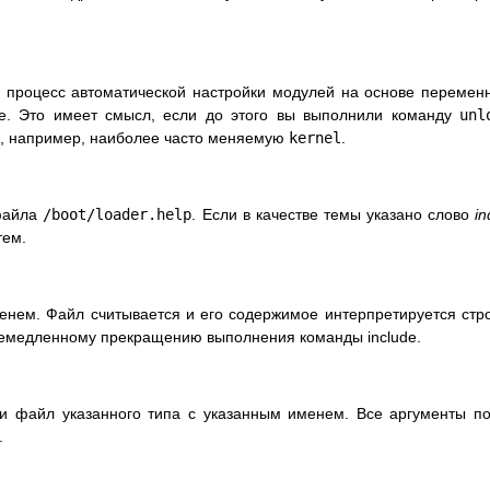
 процесс автоматической настройки модулей на основе перемен
ке. Это имеет смысл, если до этого вы выполнили команду
unl
, например, наиболее часто меняемую
kernel
.
 файла
/boot/loader.help
. Если в качестве темы указано слово
in
тем.
нем. Файл считывается и его содержимое интерпретируется стр
 немедленному прекращению выполнения команды include.
ли файл указанного типа с указанным именем. Все аргументы п
.