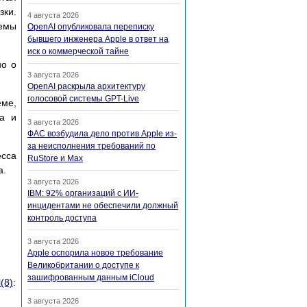
зки.
4 августа 2026
темы
OpenAI опубликовала переписку
бывшего инженера Apple в ответ на
иск о коммерческой тайне
но о
3 августа 2026
OpenAI раскрыла архитектуру
голосовой системы GPT-Live
ме,
ра и
3 августа 2026
ФАС возбудила дело против Apple из-
за неисполнения требований по
есса
RuStore и Max
а.
3 августа 2026
IBM: 92% организаций с ИИ-
инцидентами не обеспечили должный
контроль доступа
3 августа 2026
Apple оспорила новое требование
Великобритании о доступе к
зашифрованным данным iCloud
l
(8)
:
3 августа 2026