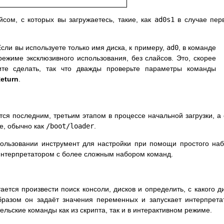
сом, с которых вы загружаетесь, такие, как
ad0s1
в случае пер
сли вы используете только имя диска, к примеру,
ad0
, в команде
режиме эксклюзивного использования, без слайсов. Это, скорее
тите сделать, так что дважды проверьте параметры команды
eturn
.
тся последним, третьим этапом в процессе начальной загрузки, а
е, обычно как
/boot/loader
.
пользовании инструмент для настройки при помощи простого на
нтерпретатором с более сложным набором команд.
ется произвести поиск консоли, дисков и определить, с какого д
разом он задаёт значения переменных и запускает интерпрета
ельские команды как из скрипта, так и в интерактивном режиме.