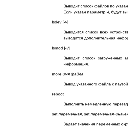
Выводит список файлов по указан
Если указан параметр
-l
, будут в
lsdev [
-v
]
Выводится список всех устройст
выводится дополнительная инфо
lsmod [
-v
]
Выводит список загруженных 
информация.
more
имя файла
Вывод указанного файла с паузой
reboot
Выполнить немедленную перезаг
set
переменная
, set
переменная
=
значе
Задает значения переменных окру