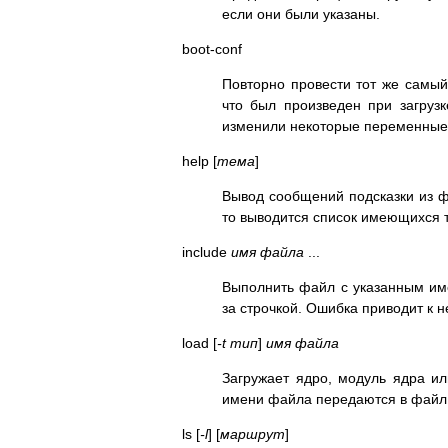
если они были указаны.
boot-conf
Повторно провести тот же самый
что был произведен при загруз
изменили некоторые переменные
help [
тема
]
Вывод сообщений подсказки из
то выводится список имеющихся 
include
имя файла
...
Выполнить файл с указанным име
за строчкой. Ошибка приводит к
load [
-t
тип
]
имя файла
Загружает ядро, модуль ядра и
имени файла передаются в файл
ls [
-l
] [
маршрут
]