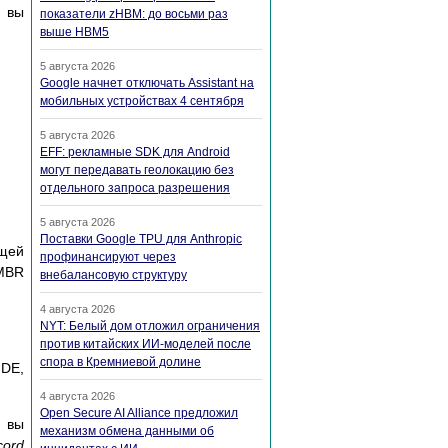
и вы
показатели zHBM: до восьми раз
выше HBM5
5 августа 2026
Google начнет отключать Assistant на
мобильных устройствах 4 сентября
5 августа 2026
EFF: рекламные SDK для Android
могут передавать геолокацию без
отдельного запроса разрешения
5 августа 2026
Поставки Google TPU для Anthropic
ющей
профинансируют через
 MBR
внебалансовую структуру
4 августа 2026
NYT: Белый дом отложил ограничения
против китайских ИИ-моделей после
спора в Кремниевой долине
IDE,
4 августа 2026
Open Secure AI Alliance предложил
, вы
механизм обмена данными об
cord