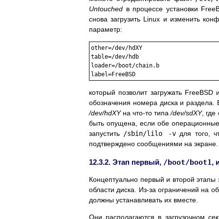
Untouched
в процессе установки Free
снова загрузить Linux и изменить ко
параметр:
other=/dev/hdXY

table=/dev/hdb

loader=/boot/chain.b

который позволит загружать FreeBSD 
обозначения номера диска и раздела. 
/dev/hdXY
на что-то типа
/dev/sdXY
, гд
быть опущена, если обе операционные
запустить
/sbin/lilo -v
для того, ч
подтверждено сообщениями на экране.
12.3.2. Этап первый,
/boot/boot1
, 
Концептуально первый и второй этапы 
области диска. Из-за ограничений на о
должны устанавливать их вместе.
Они располагаются в загрузочном сек