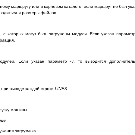
ному маршруту или в корневом каталоге, если маршрут не был ука
ыводиться и размеры файлов.
в, с которых могут быть загружены модули. Если указан параме
рмация.
модулей. Если указан параметр
-v
, то выводится дополнител
 при выводе каждой строки
LINES
.
рузку машины.
ние
жения загрузчика.