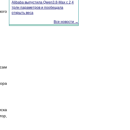
Alibaba выпустила Qwen3.8-Max с 2,4
трлн параметров и пообещала
вого
открыть веса
Все новости →
 сам
бора
иска
тор,