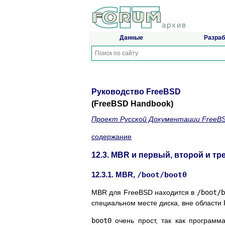
архив
Данные
Разраб
Руководство FreeBSD
(FreeBSD Handbook)
Проект Русской Документации FreeB
содержание
12.3. MBR и первый, второй и тр
12.3.1. MBR,
/boot/boot0
MBR для FreeBSD находится в
/boot/b
специальном месте диска, вне области
boot0
очень прост, так как программ