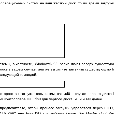
операционных систем на ваш жесткий диск, то во время загрузк
стемы, в частности,
Windows
® 95, записывают поверх существу
илось в вашем случае, или же вы хотите заменить существующую
 следующей командой:
оторого вы загружаетесь, таким, как
ad0
в случае первого диска 
ром контроллере IDE,
da0
для первого диска SCSI и так далее.
предпочитаете, чтобы процесс загрузки управлялся через
LILO
ilo.conf
для FreeBSD или выбрать
Leave The Master Boot Re