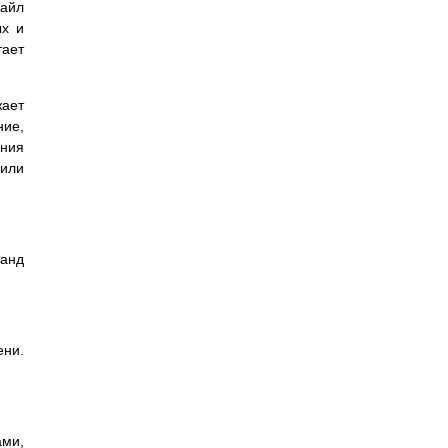
айл
ых и
тает
жает
ние,
ения
 или
манд
ени.
ами,