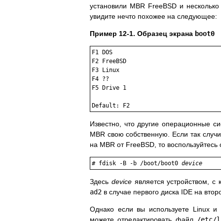
установили MBR FreeBSD и несколько 
увидите нечто похожее на следующее:
Пример 12-1. Образец экрана
boot0
F1 DOS

F2 FreeBSD

F3 Linux

F4 ??

F5 Drive 1

Известно, что другие операционные си
MBR свою собственную. Если так случ
на MBR от FreeBSD, то воспользуйтесь
#
fdisk -B -b /boot/boot0 
device
Здесь
device
является устройством, с к
ad2
в случае первого диска IDE на вто
Однако если вы используете Linux и 
можете отредактировать файл
/etc/l