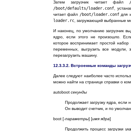
Затем загрузчик читает файл
/boot/defaults/loader.conf
, устан
читает файл
/boot/loader.conf
для и
loader.rc
, загружающий выбранные мо
И наконец, по умолчанию загрузчик вы
ядро, если этого не произошло. Ес
которое воспринимает простой набор
переменных, выгрузить все модули, 
перезагрузить машину.
12.3.3.2. Встроенные команды загруз
Далее следуют наиболее часто исполь
можно найти на странице справки о ко
autoboot
секунды
Продолжает загрузку ядра, если н
Он выводит счетчик, и по умолча
boot [
-параметры
] [
имя ядра
]
Продолжить процесс загрузки ук