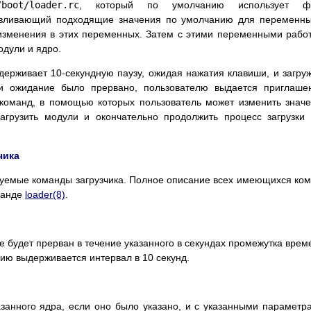
/boot/loader.rc
, который по умолчанию использует ф
авливающий подходящие значения по умолчанию для переменн
зменения в этих переменных. Затем с этими переменными рабо
дули и ядро.
держивает 10-секундную паузу, ожидая нажатия клавиши, и загру
ли ожидание было прервано, пользователю выдается приглаше
 команд, в помощью которых пользователь может изменить знач
загрузить модули и окончательно продолжить процесс загрузки
чика
зуемые команды загрузчика. Полное описание всех имеющихся ко
манде
loader
(8)
.
е будет прерван в течение указанного в секундах промежутка врем
нию выдерживается интервал в 10 секунд.
азанного ядра, если оно было указано, и с указанными параметр