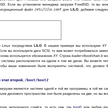
BSD. Если вы установили менеджер загрузки FreeBSD, то вы мо
нфигурационный файл
/etc/lilo.conf
для
LILO
, добавив следу
и Linux посредством
LILO
. В нашем примере мы используем
XY
Если вы используете диск
SCSI
, то вам может потребоваться заме
е снова используется обозначение
XY
. Строка
loader=/boot/chain.b
мо
 системы располагаются на одном и том же диске. Вы можете те
тобы ваши изменения были восприняты системой, что должно 
и этап второй,
/boot/boot2
загрузки являются частями одной и той же программы, в той же с
бъем дискового пространства они были разделены на две, но вы вс
торе загрузочного слайса, то есть там, где
boot0
или любая дру