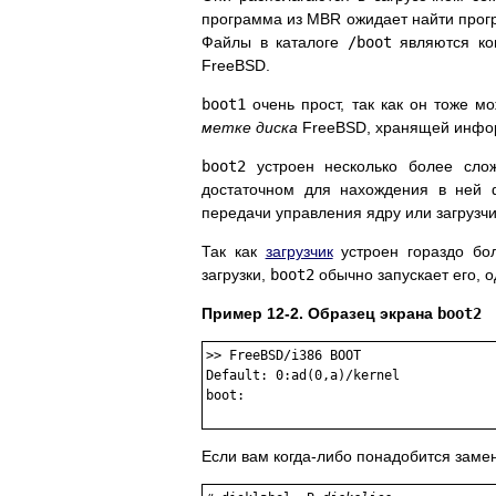
программа из
MBR
ожидает найти прогр
Файлы в каталоге
/boot
являются ко
FreeBSD.
boot1
очень прост, так как он тоже м
метке диска
FreeBSD, хранящей информ
boot2
устроен несколько более сло
достаточном для нахождения в ней 
передачи управления ядру или загрузчи
Так как
загрузчик
устроен гораздо бол
загрузки,
boot2
обычно запускает его, 
Пример 12-2. Образец экрана
boot2
>> FreeBSD/i386 BOOT

Default: 0:ad(0,a)/kernel

boot:

Если вам когда-либо понадобится заме