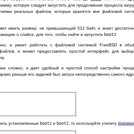
амму, которую следует запустить для продолжение процесса загру
пиями реальных файлов, которые хранятся вне файловой сис
ожет иметь размер, не превышающий 512 байт, и знает достаточ
ацию о слайсе, для того, чтобы найти и запустить
boot2
.
жно, и умеет работать с файловой системой FreeBSD в объё
файлов, и может предоставлять простой интерфейс для выбо
ку.
ее сложно, и дает удобный и простой способ настройки проц
однако раньше его задачей был запуск непосредственно самого ядр
нить установленные
boot1
и
boot2
, то используйте утилиту
disklabe