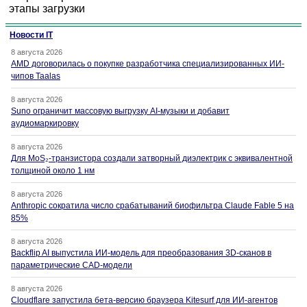
этапы загрузки
Новости IT
8 августа 2026
AMD договорилась о покупке разработчика специализированных ИИ-
чипов Taalas
8 августа 2026
Suno ограничит массовую выгрузку AI-музыки и добавит
аудиомаркировку
8 августа 2026
Для MoS₂-транзистора создали затворный диэлектрик с эквивалентной
толщиной около 1 нм
8 августа 2026
Anthropic сократила число срабатываний биофильтра Claude Fable 5 на
85%
8 августа 2026
Backflip AI выпустила ИИ-модель для преобразования 3D-сканов в
параметрические CAD-модели
8 августа 2026
Cloudflare запустила бета-версию браузера Kitesurf для ИИ-агентов