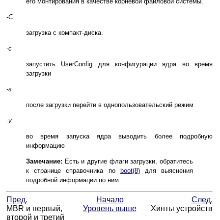
его монтирования в качестве корневой файловой системы.
-C
загрузка с компакт-диска.
-c
запустить UserConfig для конфигурации ядра во время
загрузки
-s
после загрузки перейти в однопользовательский режим
-v
во время запуска ядра выводить более подробную
информацию
Замечание:
Есть и другие флаги загрузки, обратитесь
к странице справочника по
boot
(8)
для выяснения
подробной информации по ним.
Пред.
Начало
След.
MBR и первый,
Уровень выше
Хинты устройств
второй и третий