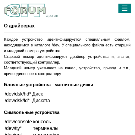
☰
архив
О драйверах
Каждое устройство идентифицируется специальным файлом,
находящимся в каталоге /dev. У специального файла есть старший
и младший номера устройства.
Старший номер идентифицирует драйвер устройства и, значит,
соответствующий контроллер.
Младший номер указывает на канал, устройство, привод и т.п.,
присоединенное к контроллеру.
Блочные устройства - магнитные диски
/dev/dsk/hd*
Диск
/dev/dsk/fd*
Дискета
Символьные устройства
/dev/console
консоль
/dev/tty*
терминалы
/dev/rmt
магнитофон