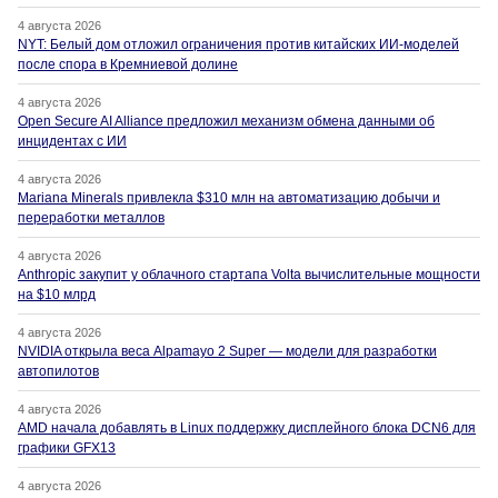
4 августа 2026
NYT: Белый дом отложил ограничения против китайских ИИ-моделей
после спора в Кремниевой долине
4 августа 2026
Open Secure AI Alliance предложил механизм обмена данными об
инцидентах с ИИ
4 августа 2026
Mariana Minerals привлекла $310 млн на автоматизацию добычи и
переработки металлов
4 августа 2026
Anthropic закупит у облачного стартапа Volta вычислительные мощности
на $10 млрд
4 августа 2026
NVIDIA открыла веса Alpamayo 2 Super — модели для разработки
автопилотов
4 августа 2026
AMD начала добавлять в Linux поддержку дисплейного блока DCN6 для
графики GFX13
4 августа 2026