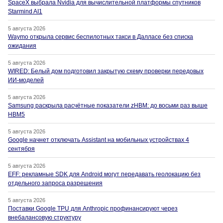
SpaceX выбрала Nvidia для вычислительной платформы спутников
Starmind AI1
5 августа 2026
Waymo открыла сервис беспилотных такси в Далласе без списка
ожидания
5 августа 2026
WIRED: Белый дом подготовил закрытую схему проверки передовых
ИИ-моделей
5 августа 2026
Samsung раскрыла расчётные показатели zHBM: до восьми раз выше
HBM5
5 августа 2026
Google начнет отключать Assistant на мобильных устройствах 4
сентября
5 августа 2026
EFF: рекламные SDK для Android могут передавать геолокацию без
отдельного запроса разрешения
5 августа 2026
Поставки Google TPU для Anthropic профинансируют через
внебалансовую структуру