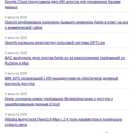
Google Cloud представила двух ИИ-агентов для управления базами
данных
4 августа 2026
OpenAI опубликовала переписку бывшего инженера Apple в ответ на иск
о коммерческой тайне
3 августа 2026
OpenAI раскрыла архитектуру голосовой системы GPT-Live
3 августа 2026
ФАС возбудила дело против Apple из-за неисполнения требований по
RuStore и Max
3 августа 2026
IBM: 92% организаций с ИИ-инцидентами не обеспечили должный
контроль доступа
3 августа 2026
Apple оспорила новое требование Великобритании о доступе к
зашифрованным данным iCloud
3 августа 2026
Alibaba выпустила Qwen3.8-Max с 2,4 трлн параметров и пообещала
открыть веса