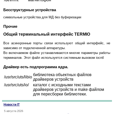
Бесструктурные устройства
символьные устройства для МД без буферизации
Прочие
Общий терминальный интерфейс TERMIO
Все асинхронные порты связи используют общий интерфейс, не
зависимо от подключенной аппаратуры.
Во включаемом файле устанавливаются многие параметры работы
терминалов. Этот файл используется системным вызовом iocntl
Драйвер есть подпрограмма ядра.
библиотека объектных файлов
/usr/src/uts/libio
драйверов устройств
/usr/src/uts/io/
каталог с исходными текстами
драйверов устройств и make файлом
для пересборки библиотеки.
Новости IT
5 августа 2026