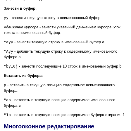
Занести в буфер:
yy
- занести текущую строку в неименованный буфер
y
движение курсора
- занести указанный движением курсора блок
текста в неименованный буфер.
"ayy
- занести текущую строку в именованный буфер
a
"Ayy
- добавить текущую строку к содержимому именованного
буфера
a
"by10j
- занести последующие 10 строк в именованный буфер
b
Вставить из буфера:
p
- вставить в текущую позицию содержимое неименованного
буфера
"ap
- вставить в текущую позицию содержимое именованного
буфера
a
"1p
- вставить в текущую позицию содержимое буфера стирания
1
Многооконное редактирование