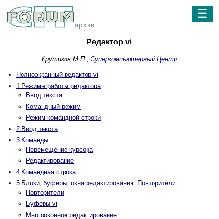
☰
архив
Редактор vi
Крутиков М.П.,
Суперкомпьютерный Центр
Полноэкранный редактор vi
1 Режимы работы редактора
Ввод текста
Командный режим
Режим командной строки
2 Ввод текста
3 Команды
Перемещение курсора
Редактирование
4 Командная строка
5 Блоки, буферы, окна редактирования. Повторители
Повторители
Буферы vi
Многооконное редактирование