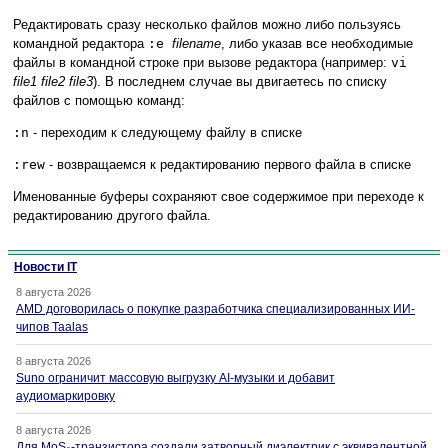
Редактировать сразу несколько файлов можно либо пользуясь
командной редактора
:e
filename
, либо указав все необходимые
файлы в командной строке при вызове редактора (например:
vi
file1
file2
file3
). В последнем случае вы двигаетесь по списку
файлов с помощью команд:
:n
- переходим к следующему файлу в списке
:rew
- возвращаемся к редактированию первого файла в списке
Именованные буферы сохраняют свое содержимое при переходе к
редактированию другого файла.
Новости IT
8 августа 2026
AMD договорилась о покупке разработчика специализированных ИИ-
чипов Taalas
8 августа 2026
Suno ограничит массовую выгрузку AI-музыки и добавит
аудиомаркировку
8 августа 2026
Для MoS₂-транзистора создали затворный диэлектрик с эквивалентной