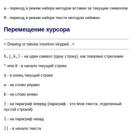
a
- переход в режим набора методом вставки за текущим символом
R
- переход в режим набора текста методом набивки.
Перемещение курсора
< Drawing or tabular insertion skipped...>
h,j,k,l
- на один символ (одну строку), как показано стрелками
^
или
0
- в начало текущей строки
$
- в конец текущей строки
w
- на слово вправо
b
- на слово влево
}
- на параграф вперед (параграф - это блок текста, отделенный
пустой строкой)
{
- на параграф назад
[[
- в начало текста