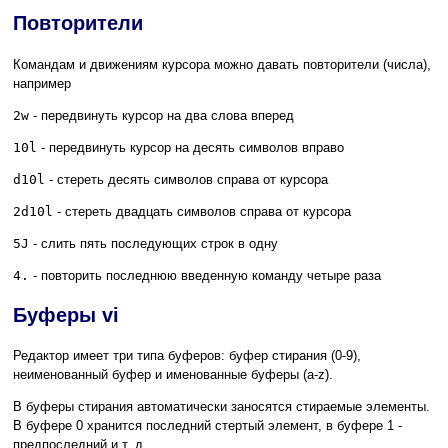
Повторители
Командам и движениям курсора можно давать повторители (числа),
например
2w
- передвинуть курсор на два слова вперед
10l
- передвинуть курсор на десять символов вправо
d10l
- стереть десять символов справа от курсора
2d10l
- стереть двадцать символов справа от курсора
5J
- слить пять последующих строк в одну
4.
- повторить последнюю введенную команду четыре раза
Буферы vi
Редактор имеет три типа буферов: буфер стирания (0-9),
неименованный буфер и именованные буферы (a-z).
В буферы стирания автоматически заносятся стираемые элементы.
В буфере 0 хранится последний стертый элемент, в буфере 1 -
предпоследний и т. д.