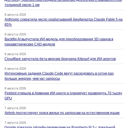
толщиной около 1 нм
8 августа 2026
Anthropic сократила число срабатываний биофильтра Claude Fable 5 на
85%
8 августа 2026
Backflip AI выпустила ИИ-модель для преобразования 3D-сканов в
параметрические CAD-модели
8 августа 2026
Cloudflare запустила бета-версию браузера Kitesurf для ИИ-агентов
8 августа 2026
Интенсивные задания Claude Code могут расходовать в сотни раз
больше энергии, чем чат-запросы
8 августа 2026
Firebird открыла в Армении ИИ-центр и планирует развернуть 70 тысяч
GPU
7 августа 2026
Airbnb протестирует поиск жилья по запросам на естественном языке
7 августа 2026
Google показала офлайн-переводчик на Raspberry Pi 5 с локальной