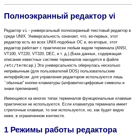
Полноэкранный редактор vi
Редактор
vi
- универсальный полноэкранный текстовый редактор в
среде UNIX. Универсальность означает, что, во-первых, этот
редактор есть во всех UNIX-подобных ОС и, во-вторых, этот
редактор работает с практически любым видом терминала (ANSI,
VT100, VT220, VT320, DEC, и т. д.).(База данных, содержащая
описание известных системе терминалов находится в файле
/etc/termcap
.) Эта универсальность обернулась несколько
непривычным (для пользователей DOS) пользовательским
интерфейсом: для управления редактором используются лишь
``обычные'' кнопки клавиатуры (алфавитно-цифровые символы и
знаки препинания).
Имеющиеся на многих типах терминалов функциональные клавиши
практически не используются. Если клавиатура терминала имеет
стрелочные клавиши, то они используются, но, как будет видно
ниже, в ограниченном контексте.
1 Режимы работы редактора