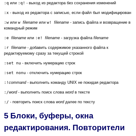
:q
или
:q!
- выход из редактора без сохранения изменений
:x
- выход из редактора с записью, если файл был модифицирован
:w
или
w
filename
или
w!
filename
- запись файла и возвращение в
командный режим
:e
filename
или
:e!
filename
- загрузка файла
filename
:r
filename
- добавить содержимое указанного файла к
редактируемому сразу за текущей строкой
:set nu
- включить нумерацию строк
:set nonu
- отключить нумерацию строк
:!
command
- выполнить команду UNIX не покидая редактора
:/
word
- выполнить поиск слова
word
в тексте
:/
- повторить поиск слова
word
далее по тексту
5 Блоки, буферы, окна
редактирования. Повторители