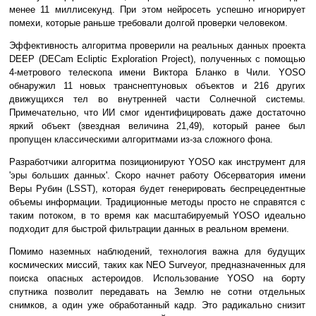
менее 11 миллисекунд. При этом нейросеть успешно игнорирует
помехи, которые раньше требовали долгой проверки человеком.
Эффективность алгоритма проверили на реальных данных проекта
DEEP (DECam Ecliptic Exploration Project), полученных с помощью
4-метрового телескопа имени Виктора Бланко в Чили. YOSO
обнаружил 11 новых транснептуновых объектов и 216 других
движущихся тел во внутренней части Солнечной системы.
Примечательно, что ИИ смог идентифицировать даже достаточно
яркий объект (звездная величина 21,49), который ранее был
пропущен классическими алгоритмами из-за сложного фона.
Разработчики алгоритма позиционируют YOSO как инструмент для
'эры больших данных'. Скоро начнет работу Обсерватория имени
Веры Рубин (LSST), которая будет генерировать беспрецедентные
объемы информации. Традиционные методы просто не справятся с
таким потоком, в то время как масштабируемый YOSO идеально
подходит для быстрой фильтрации данных в реальном времени.
Помимо наземных наблюдений, технология важна для будущих
космических миссий, таких как NEO Surveyor, предназначенных для
поиска опасных астероидов. Использование YOSO на борту
спутника позволит передавать на Землю не сотни отдельных
снимков, а один уже обработанный кадр. Это радикально снизит