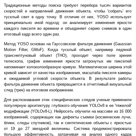
Традиционные методы поиска требуют перебора тысяч вариантов
скоростей и направлений движения объекта, чтобы 'собрать' его
тусклый свет в одну точку. В отличие от них, YOSO использует
принципиально иной подход: он анализирует изменения яркости
каждого пикселя во времени и объединяет серию снимков в один
итоговый кадр всего один раз.
Метод YOSO основан на Гауссовском фильтре движения (Gaussian
Motion Filter, GMoF). Когда тусклый объект, например ледяной
транснептуновый объект (ТНО), проходит через поле зрения
телескопа, график изменения яркости затронутых им пикселей
напоминает колоколообразную кривую. Математически ширина этой
кривой зависит от качества изображения, масштаба пикселя камеры
и ожидаемой угловой скорости объекта. В результате работы
фильтра движение объекта превращается в отчетливый визуальный
след (трек) на итоговом изображении.
Для распознавания этих специфических следов ученые применили
популярную архитектуру глубокого обучения YOLOv8 в ее 'тяжелой'
модификации (YOLOv8-L). Нейросеть обучили на массиве из 16 000
изображений, содержащих как дефекты съемки (космические лучи,
блики, следы спутников), так и синтетические объекты с яркостью
от 19 до 27 звездной величины. Система продемонстрировала
большую эффективность, затрачивая на анализ одного кадра