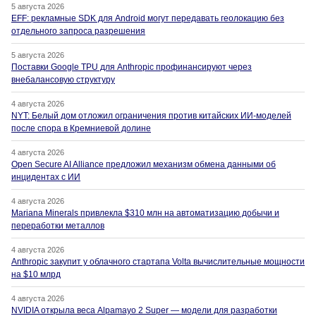
5 августа 2026
EFF: рекламные SDK для Android могут передавать геолокацию без
отдельного запроса разрешения
5 августа 2026
Поставки Google TPU для Anthropic профинансируют через
внебалансовую структуру
4 августа 2026
NYT: Белый дом отложил ограничения против китайских ИИ-моделей
после спора в Кремниевой долине
4 августа 2026
Open Secure AI Alliance предложил механизм обмена данными об
инцидентах с ИИ
4 августа 2026
Mariana Minerals привлекла $310 млн на автоматизацию добычи и
переработки металлов
4 августа 2026
Anthropic закупит у облачного стартапа Volta вычислительные мощности
на $10 млрд
4 августа 2026
NVIDIA открыла веса Alpamayo 2 Super — модели для разработки