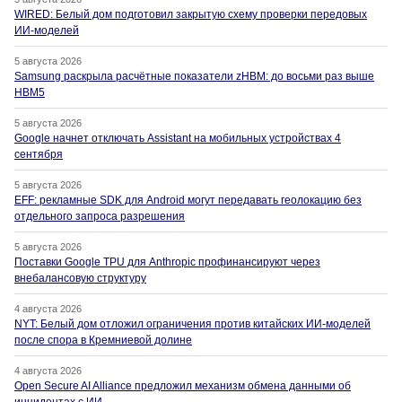
WIRED: Белый дом подготовил закрытую схему проверки передовых
ИИ-моделей
5 августа 2026
Samsung раскрыла расчётные показатели zHBM: до восьми раз выше
HBM5
5 августа 2026
Google начнет отключать Assistant на мобильных устройствах 4
сентября
5 августа 2026
EFF: рекламные SDK для Android могут передавать геолокацию без
отдельного запроса разрешения
5 августа 2026
Поставки Google TPU для Anthropic профинансируют через
внебалансовую структуру
4 августа 2026
NYT: Белый дом отложил ограничения против китайских ИИ-моделей
после спора в Кремниевой долине
4 августа 2026
Open Secure AI Alliance предложил механизм обмена данными об
инцидентах с ИИ