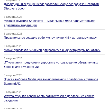
Джефф Дин и ведущие исследователи Google создадут ИИ-стартап
Discovery Loop
6 августа 2026
Mistral выпустила Shieldstral — модель на 3 млрд параметров для
адаптивной модерации
6 августа 2026
Правительство создало рабочую группу по ИИ и авторскому праву
6 августа 2026
Moove привлекла $250 млн для развития инфраструктуры роботакси
6 августа 2026
ИТ-компании предложили упростить использование обезличенных
данных для обучения ИИ
5 августа 2026
SpaceX выбрала Nvidia для вычислительной платформы спутников
Starmind AI1
5 августа 2026
Waymo открыла сервис беспилотных такси в Далласе без списка
ожидания
5 августа 2026