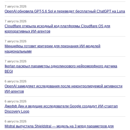
7 августа 2026
OpenAI обновила GPT-5.6 Sol и переведет бесплатный ChatGPT на Luna
7 августа 2026
Cloudflare открыла исходный код платформы Cloudflare OS для
корпоративных ИИ-агентов
7 августа 2026
Минцифры готовит критерии для признания ИИ-моделей
национальными
7 августа 2026
Ikerlan раскрыл параметры однолинзового нейроморфного датчика
BEGI
6 августа 2026
OpenAI замедляет исследования после неконтролируемой активности
ИИ-агентов
6 августа 2026
Джефф Дин и ведущие исследователи Google создадут ИИ-стартап
Discovery Loop
6 августа 2026
Mistral выпустила Shieldstral — модель на 3 млрд параметров для