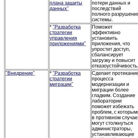
плана защиты
потери данных и
данных"
последствий
полного разрушени
системы.
*
"Разработка
Поможет
стратегии
эффективно
управления
установить
приложениями"
приложения, что
упростит доступ,
сбалансирует
загрузку и повысит
отказоустойчивость
"Внедрение"
*
"Разработка
Сделает протекани
стратегии
процесса
миграции"
модернизации и
миграции более
гладким. Создание
лаборатории
поможет избежать
проблем, с которым
в противном случае
могут столкнуться
администраторы,
устанавливающие