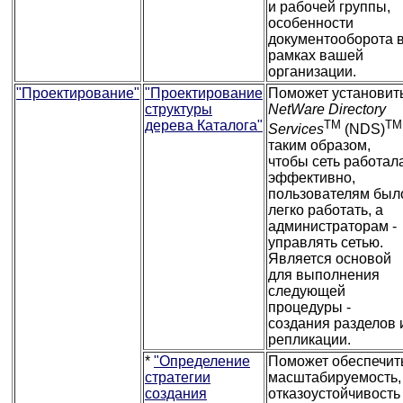
и рабочей группы,
особенности
документооборота 
рамках вашей
организации.
"Проектирование"
"Проектирование
Поможет установит
структуры
NetWare Directory
дерева Каталога"
TM
TM
Services
(NDS)
таким образом,
чтобы сеть работал
эффективно,
пользователям был
легко работать, а
администраторам -
управлять сетью.
Является основой
для выполнения
следующей
процедуры -
создания разделов 
репликации.
*
"Определение
Поможет обеспечит
стратегии
масштабируемость,
создания
отказоустойчивость