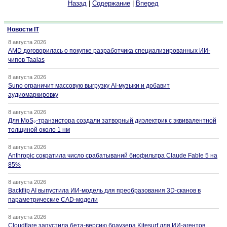
Назад
|
Содержание
|
Вперед
Новости IT
8 августа 2026
AMD договорилась о покупке разработчика специализированных ИИ-
чипов Taalas
8 августа 2026
Suno ограничит массовую выгрузку AI-музыки и добавит
аудиомаркировку
8 августа 2026
Для MoS₂-транзистора создали затворный диэлектрик с эквивалентной
толщиной около 1 нм
8 августа 2026
Anthropic сократила число срабатываний биофильтра Claude Fable 5 на
85%
8 августа 2026
Backflip AI выпустила ИИ-модель для преобразования 3D-сканов в
параметрические CAD-модели
8 августа 2026
Cloudflare запустила бета-версию браузера Kitesurf для ИИ-агентов