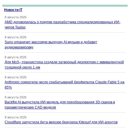
Новости IT
8 августа 2026
AMD договорилась о покупке разработчика специализированных ИИ-
чипов Taalas
8 августа 2026
Suno ограничит массовую выгрузку AI-музыки и добавит
аудиомаркировку
8 августа 2026
Для MoS₂-транзистора создали затворный диэлектрик с эквивалентной
толщиной около 1 нм
8 августа 2026
Anthropic сократила число срабатываний биофильтра Claude Fable 5 на
85%
8 августа 2026
Backflip AI выпустила ИИ-модель для преобразования 3D-сканов в
параметрические CAD-модели
8 августа 2026
Cloudflare запустила бета-версию браузера Kitesurf для ИИ-агентов