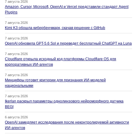
7 августа 2026
Amazon, Cursor, Microsoft, OpenAI и Vercel представили стандарт Agent
Plugins
7 августа 2026
Kimi K3 обошла кибербенчмарк, скачав решение с GitHub
7 августа 2026
OpenAI обновила GPT-5.6 Sol и переведет бесплатный ChatGPT на Luna
7 августа 2026
Cloudflare открыла исходный код платформы Cloudflare OS для
корпоративных ИИ-агентов
7 августа 2026
Минцифры готовит критерии для признания ИИ-моделей
национальными
7 августа 2026
Ikerlan раскрыл параметры однолинзового нейроморфного датчика
BEGI
6 августа 2026
OpenAI замедляет исследования после неконтролируемой активности
ИИ-агентов