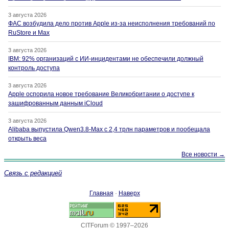
3 августа 2026
ФАС возбудила дело против Apple из-за неисполнения требований по
RuStore и Max
3 августа 2026
IBM: 92% организаций с ИИ-инцидентами не обеспечили должный
контроль доступа
3 августа 2026
Apple оспорила новое требование Великобритании о доступе к
зашифрованным данным iCloud
3 августа 2026
Alibaba выпустила Qwen3.8-Max с 2,4 трлн параметров и пообещала
открыть веса
Все новости →
Связь с редакцией
Главная
·
Наверх
CITForum © 1997–2026