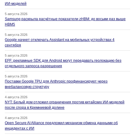
ИИ-моделей
5 августа 2026
Samsung раскрыла расчётные показатели zHBM: до восьми раз выше
HBM5
5 августа 2026
Google начнет отключать Assistant на мобильных устройствах 4
сентября
5 августа 2026
EFF: рекламные SDK для Android могут передавать геолокацию без
отдельного запроса разрешения
5 августа 2026
Поставки Google TPU для Anthropic профинансируют через
внебалансовую структуру
4 августа 2026
NYT: Белый дом отложил ограничения против китайских ИИ-моделей
после спора в Кремниевой долине
4 августа 2026
Open Secure AI Alliance предложил механизм обмена данными об
инцидентах с ИИ