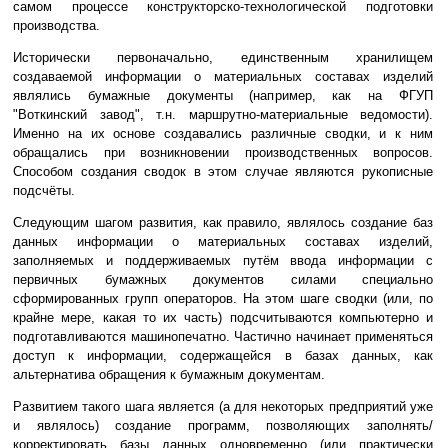
самом процессе конструкторско-технологической подготовки
производства.
Исторически первоначально, единственным хранилищем
создаваемой информации о материальных составах изделий
являлись бумажные документы (например, как на ФГУП
"Воткинский завод", т.н. маршрутно-материальные ведомости).
Именно на их основе создавались различные сводки, и к ним
обращались при возникновении производственных вопросов.
Способом создания сводок в этом случае являются рукописные
подсчёты.
Следующим шагом развития, как правило, являлось создание баз
данных информации о материальных составах изделий,
заполняемых и поддерживаемых путём ввода информации с
первичных бумажных документов силами специально
сформированных групп операторов. На этом шаге сводки (или, по
крайне мере, какая то их часть) подсчитываются компьютерно и
подготавливаются машинопечатно. Частично начинает применяться
доступ к информации, содержащейся в базах данных, как
альтернатива обращения к бумажным документам.
Развитием такого шага является (а для некоторых предприятий уже
и являлось) создание программ, позволяющих заполнять/
корректировать базы данных одновременно (или практически