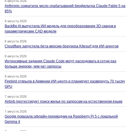
8 августа 2026
Anthropic сократила число срабатываний биофильтра Claude Fable 5 на
85%
8 августа 2026
Backflip AI выпустила ИИ-модель для преобразования 3D-сканов в
параметрические CAD-модели
8 августа 2026
Cloudflare запустила бета-версию браузера Kitesurf для ИИ-агентов
8 августа 2026
Интенсивные задания Claude Code могут расходовать в сотни раз
больше энергии, чем чат-запросы
8 августа 2026
Firebird открыла в Армении ИИ-центр и планирует развернуть 70 тысяч
GPU
7 августа 2026
Airbnb протестирует поиск жилья по запросам на естественном языке
7 августа 2026
Google показала офлайн-переводчик на Raspberry Pi 5 с локальной
Gemma 4