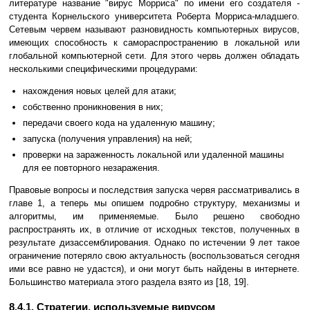
литературе название "вирус Морриса" по имени его создателя -
студента Корнельского университета Роберта Морриса-младшего.
Сетевым червем называют разновидность компьютерных вирусов,
имеющих способность к самораспространению в локальной или
глобальной компьютерной сети. Для этого червь должен обладать
несколькими специфическими процедурами:
нахождения новых целей для атаки;
собственно проникновения в них;
передачи своего кода на удаленную машину;
запуска (получения управления) на ней;
проверки на зараженность локальной или удаленной машины
для ее повторного незаражения.
Правовые вопросы и последствия запуска червя рассматривались в
главе 1, а теперь мы опишем подробно структуру, механизмы и
алгоритмы, им применяемые. Было решено свободно
распространять их, в отличие от исходных текстов, полученных в
результате дизассемблирования. Однако по истечении 9 лет такое
ограничение потеряло свою актуальность (воспользоваться сегодня
ими все равно не удастся), и они могут быть найдены в интернете.
Большинство материала этого раздела взято из [18, 19].
8.4.1. Стратегии, используемые вирусом