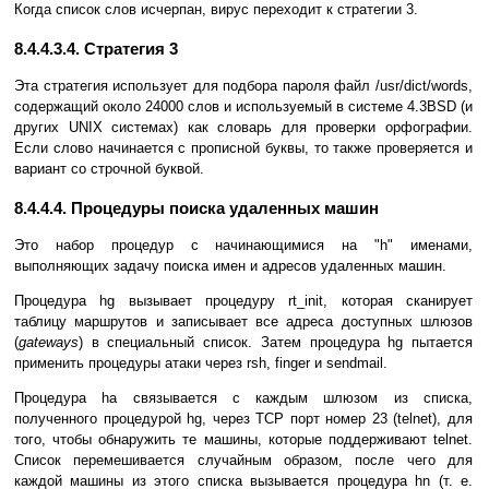
Когда список слов исчерпан, вирус переходит к стратегии 3.
8.4.4.3.4. Стратегия 3
Эта стратегия использует для подбора пароля файл /usr/dict/words,
содержащий около 24000 слов и используемый в системе 4.3BSD (и
других UNIX системах) как словарь для проверки орфографии.
Если слово начинается с прописной буквы, то также проверяется и
вариант со строчной буквой.
8.4.4.4. Процедуры поиска удаленных машин
Это набор процедур с начинающимися на "h" именами,
выполняющих задачу поиска имен и адресов удаленных машин.
Процедура hg вызывает процедуру rt_init, которая сканирует
таблицу маршрутов и записывает все адреса доступных шлюзов
(
gateways
) в специальный список. Затем процедура hg пытается
применить процедуры атаки через rsh, finger и sendmail.
Процедура ha связывается с каждым шлюзом из списка,
полученного процедурой hg, через TCP порт номер 23 (telnet), для
того, чтобы обнаружить те машины, которые поддерживают telnet.
Список перемешивается случайным образом, после чего для
каждой машины из этого списка вызывается процедура hn (т. е.