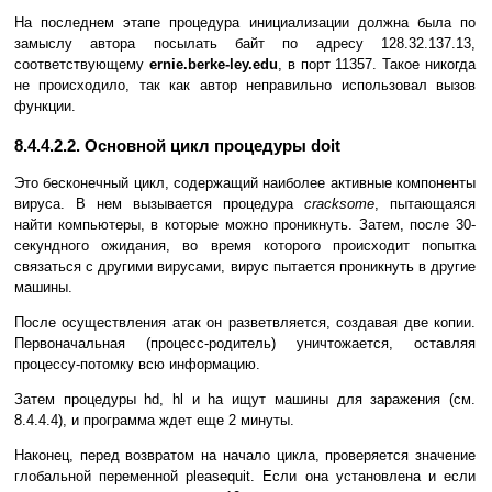
На последнем этапе процедура инициализации должна была по
замыслу автора посылать байт по адресу 128.32.137.13,
соответствующему
ernie.berke-ley.edu
, в порт 11357. Такое никогда
не происходило, так как автор неправильно использовал вызов
функции.
8.4.4.2.2. Основной цикл процедуры doit
Это бесконечный цикл, содержащий наиболее активные компоненты
вируса. В нем вызывается процедура
cracksome
, пытающаяся
найти компьютеры, в которые можно проникнуть. Затем, после 30-
секундного ожидания, во время которого происходит попытка
связаться с другими вирусами, вирус пытается проникнуть в другие
машины.
После осуществления атак он разветвляется, создавая две копии.
Первоначальная (процесс-родитель) уничтожается, оставляя
процессу-потомку всю информацию.
Затем процедуры hd, hl и ha ищут машины для заражения (см.
8.4.4.4), и программа ждет еще 2 минуты.
Наконец, перед возвратом на начало цикла, проверяется значение
глобальной переменной pleasequit. Если она установлена и если