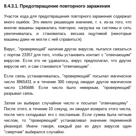
8.4.3.1. Предотвращение повторного заражения
Участок кода для предотвращения повторного заражения содержал
много ошибок. Это имело решающее значение, т. к. из-за того, что
многие машины заражались повторно, нагрузка на системы и сеть
увеличивалась и становилась весьма ощутимой (некоторые
машины даже не могли с ней справиться).
Вирус, "проверяющий" наличие других вирусов, пытался связаться
с портом 23357 для того, чтобы установить контакт с "отвечающим"
вирусом. Если это не удавалось, вирус предполагал, что других
вирусов нет, и сам становился "отвечающим" .
Если связь устанавливалась, "проверяющий" посылал магическое
число 8865431 и в течение 300 секунд ожидал другое магическое
число 1345688. Если число было неверным, "проверяющий"
разрывал связь.
Затем он выбирал случайное число и посылал "отвечающему" .
После этого, в течение 10 секунд, он ожидал возврата этого числа,
после чего складывал его с посланным. Если сумма была четным
числом, то "проверяющий" устанавливал значение переменной
pleasequit. Иначе говоря, каждый раз из двух вирусов один
"смертник" выбирался случайно.