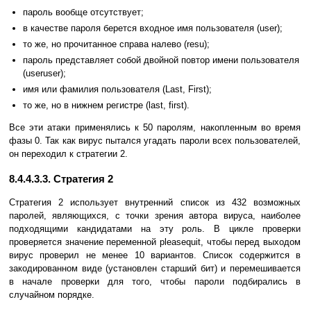
пароль вообще отсутствует;
в качестве пароля берется входное имя пользователя (user);
то же, но прочитанное справа налево (resu);
пароль представляет собой двойной повтор имени пользователя
(useruser);
имя или фамилия пользователя (Last, First);
то же, но в нижнем регистре (last, first).
Все эти атаки применялись к 50 паролям, накопленным во время
фазы 0. Так как вирус пытался угадать пароли всех пользователей,
он переходил к стратегии 2.
8.4.4.3.3. Стратегия 2
Стратегия 2 использует внутренний список из 432 возможных
паролей, являющихся, с точки зрения автора вируса, наиболее
подходящими кандидатами на эту роль. В цикле проверки
проверяется значение переменной pleasequit, чтобы перед выходом
вирус проверил не менее 10 вариантов. Список содержится в
закодированном виде (установлен старший бит) и перемешивается
в начале проверки для того, чтобы пароли подбирались в
случайном порядке.