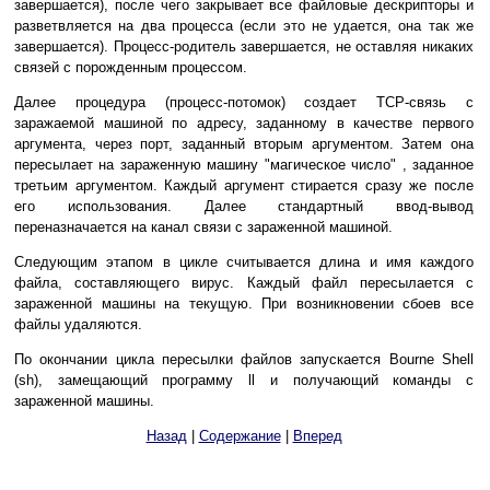
завершается), после чего закрывает все файловые дескрипторы и
разветвляется на два процесса (если это не удается, она так же
завершается). Процесс-родитель завершается, не оставляя никаких
связей с порожденным процессом.
Далее процедура (процесс-потомок) создает TCP-связь с
заражаемой машиной по адресу, заданному в качестве первого
аргумента, через порт, заданный вторым аргументом. Затем она
пересылает на зараженную машину "магическое число" , заданное
третьим аргументом. Каждый аргумент стирается сразу же после
его использования. Далее стандартный ввод-вывод
переназначается на канал связи с зараженной машиной.
Следующим этапом в цикле считывается длина и имя каждого
файла, составляющего вирус. Каждый файл пересылается с
зараженной машины на текущую. При возникновении сбоев все
файлы удаляются.
По окончании цикла пересылки файлов запускается Bourne Shell
(sh), замещающий программу ll и получающий команды с
зараженной машины.
Назад
|
Содержание
|
Вперед