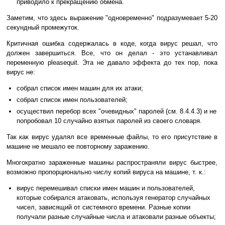
приводило к прекращению обмена.
Заметим, что здесь выражение "одновременно" подразумевает 5-20
секундный промежуток.
Критичная ошибка содержалась в коде, когда вирус решал, что
должен завершиться. Все, что он делал - это устанавливал
переменную pleasequit. Эта не давало эффекта до тех пор, пока
вирус не:
собрал список имен машин для их атаки;
собрал список имен пользователей;
осуществил перебор всех "очевидных" паролей (см. 8.4.4.3) и не
попробовал 10 случайно взятых паролей из своего словаря.
Так как вирус удалял все временные файлы, то его присутствие в
машине не мешало ее повторному заражению.
Многократно зараженные машины распространяли вирус быстрее,
возможно пропорционально числу копий вируса на машине, т. к.:
вирус перемешивал списки имен машин и пользователей,
которые собирался атаковать, используя генератор случайных
чисел, зависящий от системного времени. Разные копии
получали разные случайные числа и атаковали разные объекты;