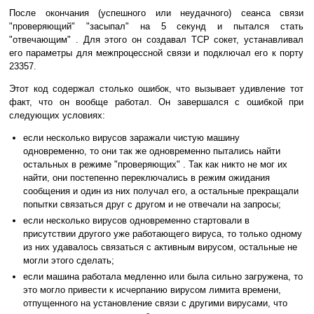
После окончания (успешного или неудачного) сеанса связи
"проверяющий" "засыпал" на 5 секунд и пытался стать
"отвечающим" . Для этого он создавал TCP сокет, устанавливал
его параметры для межпроцессной связи и подключал его к порту
23357.
Этот код содержал столько ошибок, что вызывает удивление тот
факт, что он вообще работал. Он завершался с ошибкой при
следующих условиях:
если несколько вирусов заражали чистую машину
одновременно, то они так же одновременно пытались найти
остальных в режиме "проверяющих" . Так как никто не мог их
найти, они постепенно переключались в режим ожидания
сообщения и один из них получал его, а остальные прекращали
попытки связаться друг с другом и не отвечали на запросы;
если несколько вирусов одновременно стартовали в
присутствии другого уже работающего вируса, то только одному
из них удавалось связаться с активным вирусом, остальные не
могли этого сделать;
если машина работала медленно или была сильно загружена, то
это могло привести к исчерпанию вирусом лимита времени,
отпущенного на установление связи с другими вирусами, что