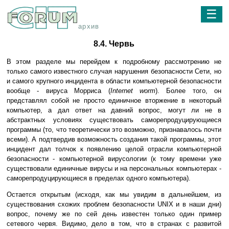
☰
архив
8.4. Червь
В этом разделе мы перейдем к подробному рассмотрению не
только самого известного случая нарушения безопасности Сети, но
и самого крупного инцидента в области компьютерной безопасности
вообще - вируса Морриса (
Internet worm
). Более того, он
представлял собой не просто единичное вторжение в некоторый
компьютер, а дал ответ на давний вопрос, могут ли не в
абстрактных условиях существовать саморепродуцирующиеся
программы (то, что теоретически это возможно, признавалось почти
всеми). А подтвердив возможность создания такой программы, этот
инцидент дал толчок к появлению целой отрасли компьютерной
безопасности - компьютерной вирусологии (к тому времени уже
существовали единичные вирусы и на персональных компьютерах -
саморепродуцирующиеся в пределах одного компьютера).
Остается открытым (исходя, как мы увидим в дальнейшем, из
существования схожих проблем безопасности UNIX и в наши дни)
вопрос, почему же по сей день известен только один пример
сетевого червя. Видимо, дело в том, что в странах с развитой