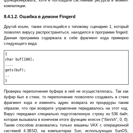
функционировать, хотя и поглощали системные ресурсы в момент
компиляции.
8.4.1.2. Ошибка в демоне Fingerd
Другой изъян, также относящийся к типовому сценарию 1, который
позволял вирусу распространяться, находился в программе fingerd.
Данная программа содержала в себе фрагмент кода примерно
следующего вида:
{

char buf[100];

....

gets(buf);

..

}    
Проверка переполнения буфера в ней не осуществлялась. Так как
буфер был в стеке, то переполнение позволяло создавать в стеке
фрагмент кода и изменять адрес возврата из процедуры таким
образом, что при возврате управление передавалось на этот код.
Вирус передавал специально подготовленную строку из 536 байт,
которая вызывала в конечном итоге функцию execve ("/bin/sh", 0, 0).
Таким способом атаковались только машины VAX с операционной
системой 4.3BSD; на компьютерах Sun, использующих SunOS,