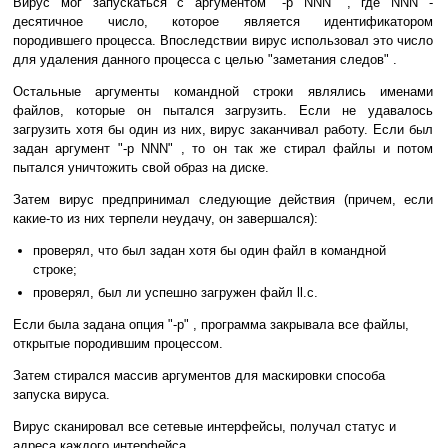
Вирус мог запускаться с аргументом "-p NNN" , где NNN -
десятичное число, которое является идентификатором
породившего процесса. Впоследствии вирус использовал это число
для удаления данного процесса с целью "заметания следов" .
Остальные аргументы командной строки являлись именами
файлов, которые он пытался загрузить. Если не удавалось
загрузить хотя бы один из них, вирус заканчивал работу. Если был
задан аргумент "-p NNN" , то он так же стирал файлы и потом
пытался уничтожить свой образ на диске.
Затем вирус предпринимал следующие действия (причем, если
какие-то из них терпели неудачу, он завершался):
проверял, что был задан хотя бы один файл в командной
строке;
проверял, был ли успешно загружен файл ll.c.
Если была задана опция "-p" , программа закрывала все файлы,
открытые породившим процессом.
Затем стирался массив аргументов для маскировки способа
запуска вируса.
Вирус сканировал все сетевые интерфейсы, получал статус и
адреса каждого интерфейса.