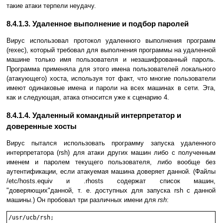
такие атаки терпели неудачу.
8.4.1.3. Удаленное выполнение и подбор паролей
Вирус использовал протокол удаленного выполнения программ
(rexec), который требовал для выполнения программы на удаленной
машине только имя пользователя и незашифрованный пароль.
Программа применяла для этого имена пользователей локального
(атакующего) хоста, используя тот факт, что многие пользователи
имеют одинаковые имена и пароли на всех машинах в сети. Эта,
как и следующая, атака относится уже к сценарию 4.
8.4.1.4. Удаленный командный интерпретатор и
доверенные хосты
Вирус пытался использовать программу запуска удаленного
интерпретатора (rsh) для атаки других машин либо с полученным
именем и паролем текущего пользователя, либо вообще без
аутентификации, если атакуемая машина доверяет данной. (Файлы
/etc/hosts.equiv и .rhosts содержат список машин,
"доверяющих"данной, т. е. доступных для запуска rsh с данной
машины.) Он пробовал три различных имени для
rsh
:
/usr/ucb/rsh;
