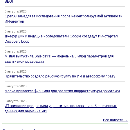
BEGI
6 августа 2026
OpenAI замедляет исследования после неконтролируемой активности
ИИ-агентов
6 августа 2026
Джефф Дин и ведущие исследователи Google создадут ИИ-стартап
Discovery Loop
6 августа 2026
Mistral выпустила Shieldstral — модель на 3 млрд параметров для
адаптивной модерации
6 августа 2026
Правительство создало рабочую группу по ИИ и авторскому праву
6 августа 2026
Moove привлекла $250 млн для развития инфраструктуры роботакси
6 августа 2026
ИТ-компании предложили упростить использование обезличенных
данных для обучения ИИ
Все новости →