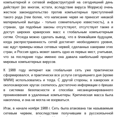
компьютерной и сетевой инфраструктурой на сегодняшний день
действует (во многом, кстати, вследствие вируса Морриса) очень
жесткое законодательство против компьютерных преступлений
такого рода (тем более, что написание червя не приносит никакой
материальной выгоды - только сомнительную известность), а в
странах, где подобные законы отсутствуют, отсутствует также и
доступ широких кракерских масс к глобальным компьютерным
сетям. Отсюда можно сделать вывод, что в ближайшем будущем,
когда распространенность сетей достигнет необходимого уровня,
нас ждут примеры новых сетевых червей, сделанных хакерами этих
стран, и Россия здесь может занять одно из первых мест, учитывая,
что за последние годы именно она давала наибольший процент
мировых компьютерных вирусов.
К 1988 году интернет как глобальная сеть уже практически
сформировался, и практически все услуги сегодняшнего дня (кроме
WWW) использовались и тогда. С другой стороны, в хакерских и
околохакерских кругах скопилось достаточно информации о брешах
в системах безопасности и способах несанкционированного
проникновения в удаленные компьютеры. Критическая масса была
накоплена, и она не могла не взорваться.
Итак, в начале ноября 1988 г. Сеть была атакована так называемым
сетевым червем, впоследствии получившим в русскоязычной