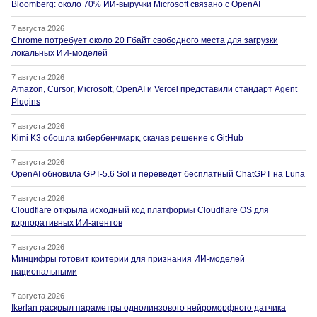
Bloomberg: около 70% ИИ-выручки Microsoft связано с OpenAI
7 августа 2026
Chrome потребует около 20 Гбайт свободного места для загрузки
локальных ИИ-моделей
7 августа 2026
Amazon, Cursor, Microsoft, OpenAI и Vercel представили стандарт Agent
Plugins
7 августа 2026
Kimi K3 обошла кибербенчмарк, скачав решение с GitHub
7 августа 2026
OpenAI обновила GPT-5.6 Sol и переведет бесплатный ChatGPT на Luna
7 августа 2026
Cloudflare открыла исходный код платформы Cloudflare OS для
корпоративных ИИ-агентов
7 августа 2026
Минцифры готовит критерии для признания ИИ-моделей
национальными
7 августа 2026
Ikerlan раскрыл параметры однолинзового нейроморфного датчика