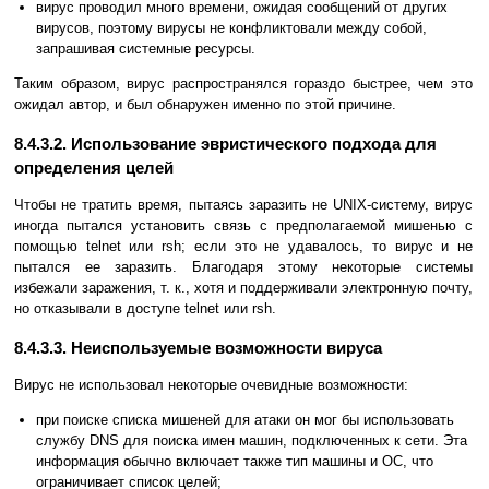
вирус проводил много времени, ожидая сообщений от других
вирусов, поэтому вирусы не конфликтовали между собой,
запрашивая системные ресурсы.
Таким образом, вирус распространялся гораздо быстрее, чем это
ожидал автор, и был обнаружен именно по этой причине.
8.4.3.2. Использование эвристического подхода для
определения целей
Чтобы не тратить время, пытаясь заразить не UNIX-систему, вирус
иногда пытался установить связь с предполагаемой мишенью с
помощью telnet или rsh; если это не удавалось, то вирус и не
пытался ее заразить. Благодаря этому некоторые системы
избежали заражения, т. к., хотя и поддерживали электронную почту,
но отказывали в доступе telnet или rsh.
8.4.3.3. Неиспользуемые возможности вируса
Вирус не использовал некоторые очевидные возможности:
при поиске списка мишеней для атаки он мог бы использовать
службу DNS для поиска имен машин, подключенных к сети. Эта
информация обычно включает также тип машины и ОС, что
ограничивает список целей;