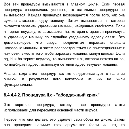
Все эти процедуры вызываются в главном цикле. Если первая
процедура завершилась успешно, то остальные процедуры не
вызываются. Каждая процедура возвращается после того, как она
сумела атаковать одну машину. Затем вызывается hi, которая
пытается заразить удаленные машины, найденные cracksome. Если
hi терпит неудачу, то вызывается ha, которая старается проникнуть
в удаленную машину по случайно угаданному адресу связи. Это
демонстрирует, что вирус предпочитал поражать сначала
шлюзовые машины, а затем распространяться на присоединенные к
ним сети, вместо того чтобы заражать машины, минуя шлюзы. Если
hg, hi и ha терпят неудачу, то вызывается hl, которая похожа на ha,
но подбирает адрес, используя сетевой адрес текущей машины.
Анализ кода этих процедур так же свидетельствует о наличии
ошибок, в результате чего некоторые из них не были
функциональны.
8.4.4.4.2. Процедура ll.c - "абордажный крюк"
Это короткая процедура, которую все процедуры атаки
использовали для пересылки основной части вируса.
Первое, что она делает, это удаляет свой образ на диске. Затем
она проверяет наличие трех аргументов (если их нет, то