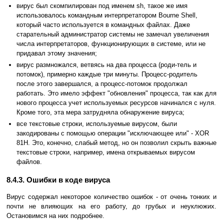
вирус был скомпилирован под именем sh, такое же имя
использовалось командным интерпретатором Bourne Shell,
который часто используется в командных файлах. Даже
старательный администратор системы не замечал увеличения
числа интерпретаторов, функционирующих в системе, или не
придавал этому значения;
вирус размножался, ветвясь на два процесса (роди-тель и
потомок), примерно каждые три минуты. Процесс-родитель
после этого завершался, а процесс-потомок продолжал
работать. Это имело эффект "обновления" процесса, так как для
нового процесса учет используемых ресурсов начинался с нуля.
Кроме того, эта мера затрудняла обнаружение вируса;
все текстовые строки, используемые вирусом, были
закодированы с помощью операции "исключающее или" - XOR
81H. Это, конечно, слабый метод, но он позволил скрыть важные
текстовые строки, например, имена открываемых вирусом
файлов.
8.4.3. Ошибки в коде вируса
Вирус содержал некоторое количество ошибок - от очень тонких и
почти не влияющих на его работу, до грубых и неуклюжих.
Остановимся на них подробнее.