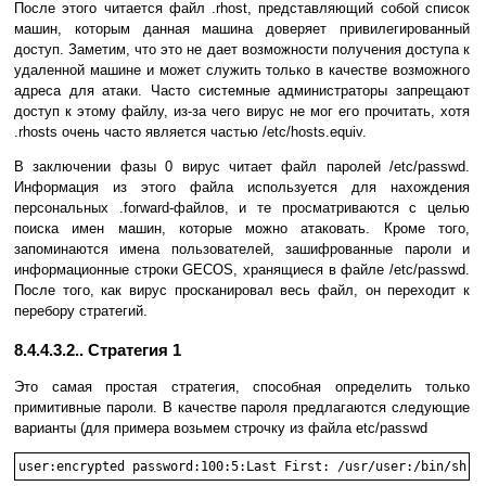
После этого читается файл .rhost, представляющий собой список
машин, которым данная машина доверяет привилегированный
доступ. Заметим, что это не дает возможности получения доступа к
удаленной машине и может служить только в качестве возможного
адреса для атаки. Часто системные администраторы запрещают
доступ к этому файлу, из-за чего вирус не мог его прочитать, хотя
.rhosts очень часто является частью /etс/hosts.equiv.
В заключении фазы 0 вирус читает файл паролей /etc/passwd.
Информация из этого файла используется для нахождения
персональных .forward-файлов, и те просматриваются с целью
поиска имен машин, которые можно атаковать. Кроме того,
запоминаются имена пользователей, зашифрованные пароли и
информационные строки GECOS, хранящиеся в файле /etc/passwd.
После того, как вирус просканировал весь файл, он переходит к
перебору стратегий.
8.4.4.3.2.. Стратегия 1
Это самая простая стратегия, способная определить только
примитивные пароли. В качестве пароля предлагаются следующие
варианты (для примера возьмем строчку из файла etc/passwd
user:encrypted password:100:5:Last First: /usr/user:/bin/sh )