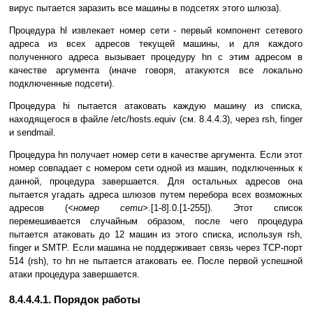
вирус пытается заразить все машины в подсетях этого шлюза).
Процедура hl извлекает номер сети - первый компонент сетевого
адреса из всех адресов текущей машины, и для каждого
полученного адреса вызывает процедуру hn с этим адресом в
качестве аргумента (иначе говоря, атакуются все локально
подключенные подсети).
Процедура hi пытается атаковать каждую машину из списка,
находящегося в файле /etc/hosts.equiv (см. 8.4.4.3), через rsh, finger
и sendmail.
Процедура hn получает номер сети в качестве аргумента. Если этот
номер совпадает с номером сети одной из машин, подключенных к
данной, процедура завершается. Для остальных адресов она
пытается угадать адреса шлюзов путем перебора всех возможных
адресов (
<номер сети>
.[1-8].0.[1-255]). Этот список
перемешивается случайным образом, после чего процедура
пытается атаковать до 12 машин из этого списка, используя rsh,
finger и SMTP. Если машина не поддерживает связь через TCP-порт
514 (rsh), то hn не пытается атаковать ее. После первой успешной
атаки процедура завершается.
8.4.4.4.1. Порядок работы