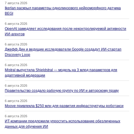
7 августа 2026
Ikerlan раскрыл параметры однолинзового нейроморфного датчика
BEGI
6 августа 2026
OpenAI замедляет исследования после неконтролируемой активности
ИИ-агентов
6 августа 2026
Джефф Дин и ведущие исследователи Google создадут ИИ-стартап
Discovery Loop
6 августа 2026
Mistral выпустила Shieldstral — модель на 3 млрд параметров для
адаптивной модерации
6 августа 2026
Правительство создало рабочую группу по ИИ и авторскому праву
6 августа 2026
Moove привлекла $250 млн для развития инфраструктуры роботакси
6 августа 2026
ИТ-компании предложили упростить использование обезличенных
данных для обучения ИИ