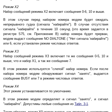
Режим X2
Набор сообщений режима X2 включает сообщения 0-6, 10 и выше.
В этом случае перед набором номера модем будет ожидать
непрерывного гудка (сигнала "набирайте"). В случае отсутствия
сигнала "набирайте" в течение 10 секунд (это время задается в
регистре S75, см. Приложение B) набор номера будет прерван,
модем выдаст сообщение NO DIALTONE ( "Нет сигнала 'набирайте'")
или 6, если установлен режим числовых ответов.
Режим X3
Набор сообщений режима X3 включает те же сообщения 0-5, 10 и
выше, что и набор X1, а так же сообщение 7.
В этом режиме используется "слепой" набор номера. Если после
набора номера модем обнаруживает сигнал "занято", выдается
сообщение BUSY или 7 в режиме числовых ответов.
Режим X4
Этот режим устанавливается по умолчанию.
В этом режиме модем определяет и сигнал "занято", и сигнал
"набирайте". Допустимы любые сообщения из
Табл. 3-1
.
Таким образом, режим X0 используется, как правило, с устаревшим