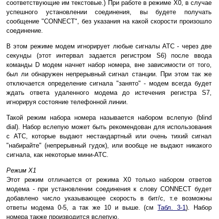
соответствующие им текстовые.) При работе в режиме X0, в случае
успешного установлении соединения, вы будете получать
сообщение "CONNECT", без указания на какой скорости произошло
соединение.
В этом режиме модем игнорирует любые сигналы АТС - через две
секунды (этот интервал задается регистром S6) после ввода
команды D модем начнет набор номера, вне зависимости от того,
был ли обнаружен непрерывный сигнал станции. При этом так же
отключается определение сигнала "занято" - модем всегда будет
ждать ответа удаленного модема до истечения регистра S7,
игнорируя состояние телефонной линии.
Такой режим набора номера называется набором вслепую (blind
dial). Набор вслепую может быть рекомендован для использования
с ATC, которые выдают нестандартный или очень тихий сигнал
"набирайте" (непрерывный гудок), или вообще не выдают никакого
сигнала, как некоторые мини-АТС.
Режим X1
Этот режим отличается от режима X0 только набором ответов
модема - при установлении соединения к слову CONNECT будет
добавлено число указывающее скорость в бит/с, т.е возможны
ответы модема 0-5, а так же 10 и выше. (см
Табл. 3-1
). Набор
номера также производится вслепую.