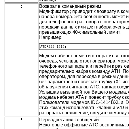
;
Возврат в командный режим
Модификатор ; приводит к возврату в к
набора номера. Эта особенность может и
для телефонного разговора с операторо
передачи данных или для набора очень 
превышающих 40-символьный лимит.
Например:
Модем наберет номер и возвратится в к
очередь, услышав ответ оператора, может
телефонного аппарата и перейти к разго
предварительно набрав команду ATH. По
оператором, для перехода в режим данн
без параметров и повесьте трубку. (X1 и
обнаружения сигналов АТС, так как соед
Услышав вызывной тон Вашего модема, 
модема наберет ATA и повесит трубку сво
Пользователи модемов IDC-1414BXL и ID
этих команд использовать клавиши V/D и
разорвать соединение, введите команду 
!
Переадресация сообщений.
Некоторые оффисные АТС воспринимают