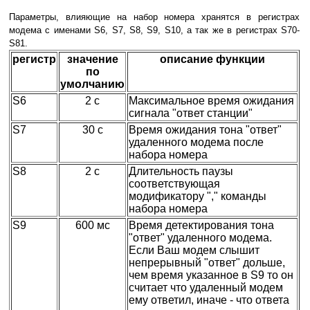
Параметры, влияющие на набор номера хранятся в регистрах
модема с именами S6, S7, S8, S9, S10, а так же в регистрах S70-
S81.
регистр
значение
описание функции
по
умолчанию
S6
2 c
Максимальное время ожидания
сигнала "ответ станции"
S7
30 с
Время ожидания тона "ответ"
удаленного модема после
набора номера
S8
2 с
Длительность паузы
соответствующая
модификатору "," команды
набора номера
S9
600 мс
Время детектирования тона
"ответ" удаленного модема.
Если Ваш модем слышит
непрерывный "ответ" дольше,
чем время указанное в S9 то он
считает что удаленный модем
ему ответил, иначе - что ответа