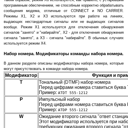
программным обеспечением, не способным корректно обрабатывать
сообщения модема, отличные от CONNECT и NO CARRIER.
Режимы X1, X2 и X3 используются при работе на линиях,
выдающих нестандартные сигналы или не выдающих сигналов
вообще. Режим X1 используется для отключения обнаружения
сигналов "занято" и "набирайте", X2 - для отключения обнаружения
сигнала "занято", а X3 - сигнала "набирайте". В обычных случаях
используется режим X4.
Набор номера. Модификаторы команды набора номера.
В данном разделе описаны модификаторы набора номера, которые
могут присутствовать в команде набора номера.
Модификатор
Функция и при
T
Тональный (DTMF) набор номера
Перед цифрами номера ставиться буква 
Пример:
ATDT 555-1212
P
Импульсный набор
Перед цифрами номера ставиться буква 
Пример:
ATDP 555-1212
W
Ожидание второго сигнала "ответ станци
Этот модификатор используется при наб
требующих ожидания второго сигнала "от