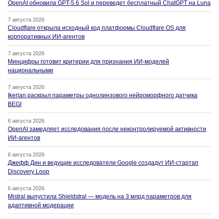
OpenAI обновила GPT-5.6 Sol и переведет бесплатный ChatGPT на Luna
7 августа 2026
Cloudflare открыла исходный код платформы Cloudflare OS для
корпоративных ИИ-агентов
7 августа 2026
Минцифры готовит критерии для признания ИИ-моделей
национальными
7 августа 2026
Ikerlan раскрыл параметры однолинзового нейроморфного датчика
BEGI
6 августа 2026
OpenAI замедляет исследования после неконтролируемой активности
ИИ-агентов
6 августа 2026
Джефф Дин и ведущие исследователи Google создадут ИИ-стартап
Discovery Loop
6 августа 2026
Mistral выпустила Shieldstral — модель на 3 млрд параметров для
адаптивной модерации