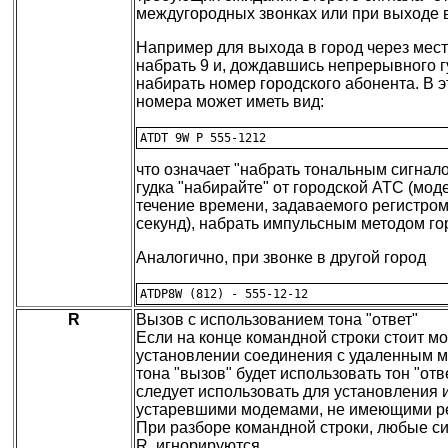
междугородных звонках или при выходе 
Например для выхода в город через мес
набрать 9 и, дождавшись непрерывного г
набирать номер городского абонента. В 
номера может иметь вид:
что означает "набрать тональным сигнало
гудка "набирайте" от городской АТС (мод
течение времени, задаваемого регистром
секунд), набрать импульсным методом го
Аналогично, при звонке в другой город
R
Вызов с использованием тона "ответ"
Если на конце командной строки стоит м
установлении соединения с удаленным 
тона "вызов" будет использовать тон "от
следует использовать для установления
устаревшими модемами, не имеющими ре
При разборе командной строки, любые с
R, игнорируются.