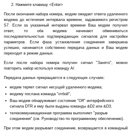
Нажмите клавишу <Enter>
После окончания набора номера, модем ожидает ответа удаленного
модема до истечения интервала времени, задаваемого регистром
S7. Если за указанный интервал времени Ваш модем получил
ответ, то оба модема начинают обмениваться
последовательностью подтверждающих сигналов для настройки
параметров. Если фаза установления соединения завершена
успешно, начинается собственно передача данных и Ваш модем
переходит в режим данных.
Если после набора номера получен сигнал "Занято", можно
повторить набор используя команду A/.
Передача данных прекращается в следующих случаях:
модем теряет сигнал несущей удаленного модема;
модему послана команда "отбой";
Ваш модем обнаруживает состояние "Off" интерфейсного
сигнала DTR и ему были выданы команды &D2 или &D3;
телекоммуникационная программа выполняет "разрыв
соединения" (см. Руководство по программному обеспечению).
При этом модем разрывает соединение, возвращается в командный