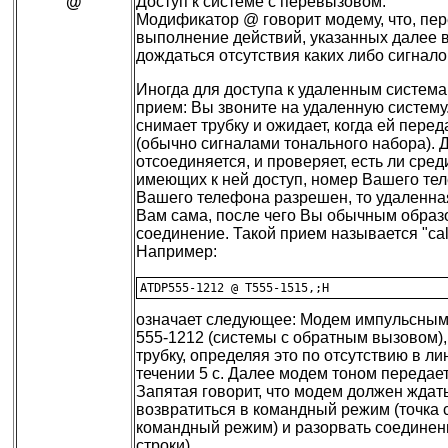
@
Доступ к системе с перевызовом.
Модификатор @ говорит модему, что, пер
выполнение действий, указанных далее в
дождаться отсутствия каких либо сигналов
Иногда для доступа к удаленным систем
прием: Вы звоните на удаленную систему
снимает трубку и ожидает, когда ей пере
(обычно сигналами тонального набора). 
отсоединяется, и проверяет, есть ли сре
имеющих к ней доступ, номер Вашего тел
Вашего телефона разрешен, то удаленна
Вам сама, после чего Вы обычным образ
соединение. Такой прием называется "cal
Например:
означает следующее: Модем импульсным
555-1212 (системы с обратным вызовом),
трубку, определяя это по отсутствию в ли
течении 5 с. Далее модем тоном передает
Запятая говорит, что модем должен ждать 
возвратиться в командный режим (точка с
командный режим) и разорвать соединени
строки).