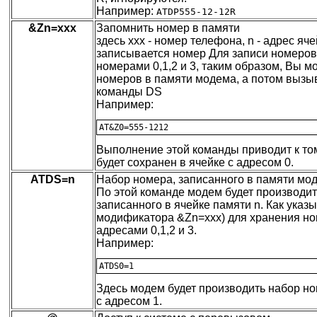
Например:
ATDP555-12-12R
&Zn=xxx
Запомнить номер в памяти
здесь xxx - номер телефона, n - адрес яче
записывается номер Для записи номеров 
номерами 0,1,2 и 3, таким образом, Вы м
номеров в памяти модема, а потом вызыв
команды DS
Например:
Выполнение этой команды приводит к том
будет сохранен в ячейке с адресом 0.
ATDS=n
Набор номера, записанного в памяти мо
По этой команде модем будет производи
записанного в ячейке памяти n. Как указ
модификатора &Zn=xxx) для хранения но
адресами 0,1,2 и 3.
Например:
Здесь модем будет производить набор но
с адресом 1.