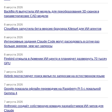
8 августа 2026
Backflip AI выпустила ИИ-модель для преобразования 3D-сканов в
параметрические CAD-модели
8 августа 2026
Cloudflare запустила бета-версию браузера Kitesurf для ИИ-агентов
8 августа 2026
Интенсивные задания Claude Code могут расходовать в сотни раз
больше энергии, чем чат-запросы
8 августа 2026
Firebird открыла в Армении ИИ-центр и планирует развернуть 70 тысяч
GPU
7 августа 2026
Airbnb протестирует поиск жилья по запросам на естественном языке
7 августа 2026
Google показала офлайн-переводчик на Raspberry Pi 5 с локальной
Gemma 4
7 августа 2026
Anthropic создаёт собственную команду разработчиков ИИ-чипов для
Claude