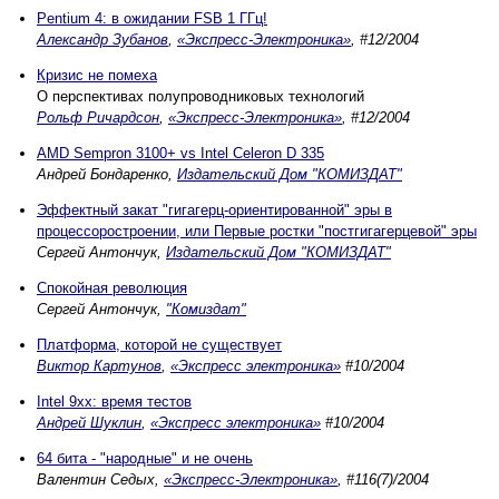
Pentium 4: в ожидании FSB 1 ГГц!
Александр Зубанов
,
«Экспресс-Электроника»
, #12/2004
Кризис не помеха
О перспективах полупроводниковых технологий
Рольф Ричардсон
,
«Экспресс-Электроника»
, #12/2004
AMD Sempron 3100+ vs Intel Celeron D 335
Андрей Бондаренко,
Издательский Дом "КОМИЗДАТ"
Эффектный закат "гигагерц-ориентированной" эры в
процессоростроении, или Первые ростки "постгигагерцевой" эры
Сергей Антончук,
Издательский Дом "КОМИЗДАТ"
Спокойная революция
Сергей Антончук,
"Комиздат"
Платформа, которой не существует
Виктор Картунов
,
«Экспресс электроника»
#10/2004
Intel 9xx: время тестов
Андрей Шуклин
,
«Экспресс электроника»
#10/2004
64 бита - "народные" и не очень
Валентин Седых,
«Экспресс-Электроника»
, #116(7)/2004