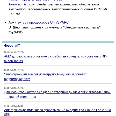
Алексей Пылкин
, Отдел математического обеспечения
высокопроизводительных вычислительных систем ИВМиМГ
СО РАН
Архитектура процессоров UltraSPARC
В. Шнитман, статья из журнала "Открытые системы"
#2(16)/96
Новости IT
8 августа 2026
AMD договорилась о покупке разработчика специализированных ИИ-
чипов Taalas
8 августа 2026
Suno ограничит массовую выгрузку AI-музыки и добавит
аудиомаркировку
8 августа 2026
Для MoS₂-транзистора создали затворный диэлектрик с эквивалентной
толщиной около 1 нм
8 августа 2026
Anthropic сократила число срабатываний биофильтра Claude Fable 5 на
85%