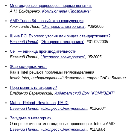
Многоядерные процессоры: первые попытки.
А.Н. Бондаренко,
Компьютеры+Программы
AMD Turion 64 - новый этап конкуренции
Александр Лось
,
"Экспресс-электроника"
, #06/2005
Шина PCI Express: утопия или общая стандартизация?
Евгений Патий
,
"Экспресс-электроника"
, #01-02/2005
Cell — единица производительности
Евгений Патий,
"Экспресс электроника"
, 05/2005
Жар холодных числ
Как в Intel решают проблемы тепловыделения
Inside Intel, информационный бюллетень стран СНГ и Балтии
Пора менять платформу?
Владимир Барановский,
Издательский Дом "КОМИЗДАТ"
Matrix: Reload, Revolution, RAID!
Евгений Патий
,
«Экспресс-Электроника»
, #12/2004
Забудьте о мегагерцах!
О перспективных многоядерных процессорах Intel и AMD
Евгений Патий
,
«Экспресс-Электроника»
, #11/2004