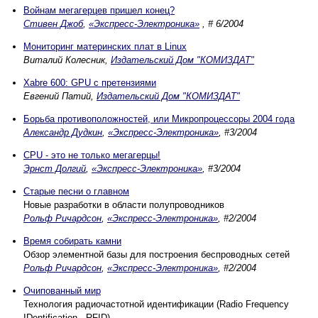
Войнам мегагерцев пришел конец?
Стивен Джоб
,
«Экспресс-Электроника»
, # 6/2004
Мониторинг материнских плат в Linux
Виталий Колесник,
Издательский Дом "КОМИЗДАТ"
Xabre 600: GPU с претензиями
Евгений Патий,
Издательский Дом "КОМИЗДАТ"
Борьба противоположностей, или Микропроцессоры 2004 года
Александр Дудкин
,
«Экспресс-Электроника»
, #3/2004
CPU - это не только мегагерцы!
Эрнст Долгий
,
«Экспресс-Электроника»
, #3/2004
Старые песни о главном
Новые разработки в области полупроводников
Рольф Ричардсон
,
«Экспресс-Электроника»
, #2/2004
Время собирать камни
Обзор элементной базы для построения беспроводных сетей
Рольф Ричардсон
,
«Экспресс-Электроника»
, #2/2004
Очипованный мир
Технология радиочастотной идентификации (Radio Frequency
IDentification - RFID)