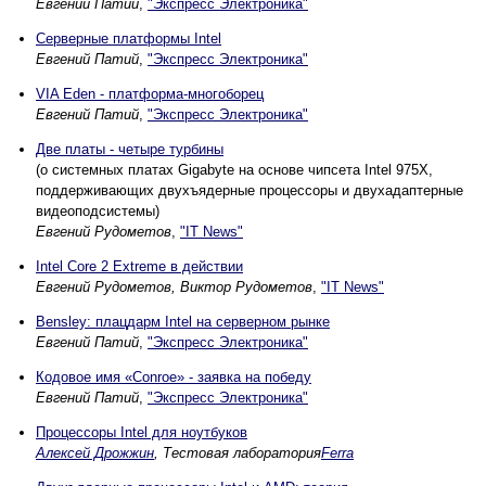
Евгений Патий
,
"Экспресс Электроника"
Серверные платформы Intel
Евгений Патий
,
"Экспресс Электроника"
VIA Eden - платформа-многоборец
Евгений Патий
,
"Экспресс Электроника"
Две платы - четыре турбины
(о системных платах Gigabyte на основе чипсета Intel 975X,
поддерживающих двухъядерные процессоры и двухадаптерные
видеоподсистемы)
Евгений Рудометов
,
"IT News"
Intel Core 2 Extreme в действии
Евгений Рудометов, Виктор Рудометов
,
"IT News"
Bensley: плацдарм Intel на серверном рынке
Евгений Патий
,
"Экспресс Электроника"
Кодовое имя «Conroe» - заявка на победу
Евгений Патий
,
"Экспресс Электроника"
Процессоры Intel для ноутбуков
Алексей Дрожжин
, Тестовая лаборатория
Ferra