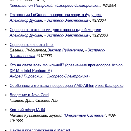
Константин Изварский
,
«Экспресс-Электроника»
, #2/2004
Технология LaGrande: аппаратная защита будущего
Александр Дудкин
,
«Экспресс-Электроника»
, #1/2004
Серверные технологии: две стороны одной медали
Александр Дудкин
,
«Экспресс-Электроника»
, #12/2003
Серверные чипсеты Intel
Евгений Рудометов,
Виктор Рудометов
,
«Экспресс-
Электроника»
#11/2003
Кто на свете всех мобильней? (сравненние процессоров Athlon
XP-M и Intel Pentium M)
Андрей Пировских
,
«Экспресс-Электроника»
Особенности монтажа процессоров AMD Athlon
Крис Касперски
Введение в Java Card
Намиот Д.Е., Сиховец Л.Б.
Краткий обзор IA-64
Михаил Кузьминский, журнал
"Открытые Системы"
, #09-
10/1999
Факты и предположения о Merced