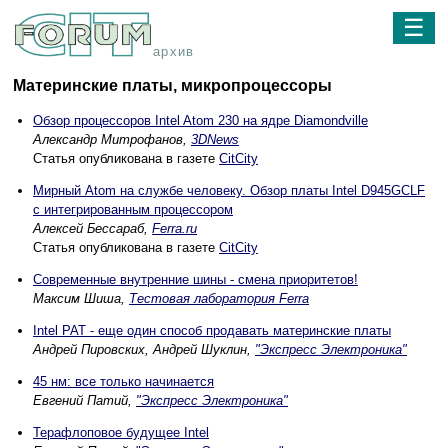
☰
архив
Материнские платы, микропроцессоры
Обзор процессоров Intel Atom 230 на ядре Diamondville
Александр Митрофанов,
3DNews
Статья опубликована в газете
CitCity
Мирный Atom на службе человеку. Обзор платы Intel D945GCLF
с интегрированным процессором
Алексей Бессараб,
Ferra.ru
Статья опубликована в газете
CitCity
Современные внутренние шины - смена приоритетов!
Максим Шиша,
Тестовая лаборатория Ferra
Intel PAT - еще один способ продавать материнские платы
Андрей Пировских, Андрей Шуклин,
"Экспресс Электроника"
45 нм: все только начинается
Евгений Патий,
"Экспресс Электроника"
Терафлоповое будущее Intel