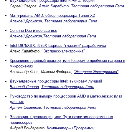
Двухъядерные процессоры Intel и AMD: теория
Сергей Озеров,
Алекс Карабуто
,
Тестовая лаборатория Ferra
Матч-реванш AMD: обзор процессора Turion X2
Алексей Дрожжин
,
Тестовая лаборатория Ferra
Centrino Duo и все-все-все
Алексей Дрожжин
,
Тестовая лаборатория Ferra
Intel D975XBX: i975X Express "глазами" разработчика
Алекс Карабуто
,
"Экспресс-электроника"
Кремниево-ядерный реактор, или Говорим о проблеме нагрева в
микросхемах
Александр Лось, Максим Федоров,
"Экспресс-Электроника"
Двухъядерные процессоры Intel: выбираем лучший
Василий Леонов
,
Тестовая лаборатория Ferra
Руководство по выбору процессоров AMD и материнских плат
для них
Артём Семенков
,
Тестовая лаборатория Ferra
Эволюция + революция, или Пути развития современных
процессоров
Андрей Бондаренко,
Компьютеры+Программы