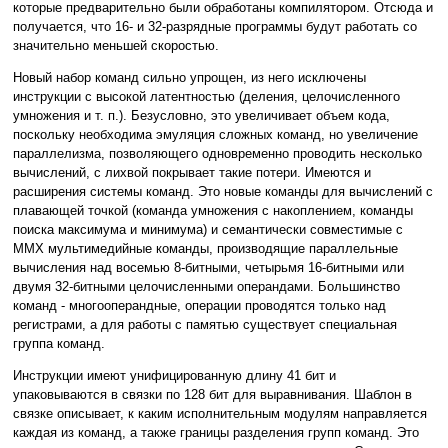
которые предварительно были обработаны компилятором. Отсюда и
получается, что 16- и 32-разрядные программы будут работать со
значительно меньшей скоростью.
Новый набор команд сильно упрощен, из него исключены
инструкции с высокой латентностью (деления, целочисленного
умножения и т. п.). Безусловно, это увеличивает объем кода,
поскольку необходима эмуляция сложных команд, но увеличение
параллелизма, позволяющего одновременно проводить несколько
вычислений, с лихвой покрывает такие потери. Имеются и
расширения системы команд. Это новые команды для вычислений с
плавающей точкой (команда умножения с накоплением, команды
поиска максимума и минимума) и семантически совместимые с
MMX мультимедийные команды, производящие параллельные
вычисления над восемью 8-битными, четырьмя 16-битными или
двумя 32-битными целочисленными операндами. Большинство
команд - многооперандные, операции проводятся только над
регистрами, а для работы с памятью существует специальная
группа команд.
Инструкции имеют унифицированную длину 41 бит и
упаковываются в связки по 128 бит для выравнивания. Шаблон в
связке описывает, к каким исполнительным модулям направляется
каждая из команд, а также границы разделения групп команд. Это