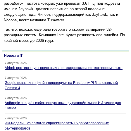
разработок, частота которых уже превысит 3,6 ГГц, под кодовым
именем Jayhawk, должен появиться во второй половине
следующего года. Чипсет, поддерживающий как Jayhawk, так и
Nocona, носит название Tumwater.
Так что, похоже, еще рано говорить о скором вымирании 32-
разрядных систем. Компания Intel будет развивать обе линейки. По
крайней мере, до 2006 года.
Новости IT
7 августа 2026
Airbnb протестирует поиск жилья по запросам на естественном языке
7 августа 2026
Google показала офлайн-переводчик на Raspberry Pi 5 с локальной
Gemma 4
7 августа 2026
Anthropic создаёт собственную команду разработчиков ИИ-чипов для
Claude
7 августа 2026
ИИ-модели Evo помогли спроектировать 16 работоспособных
бактериофагов