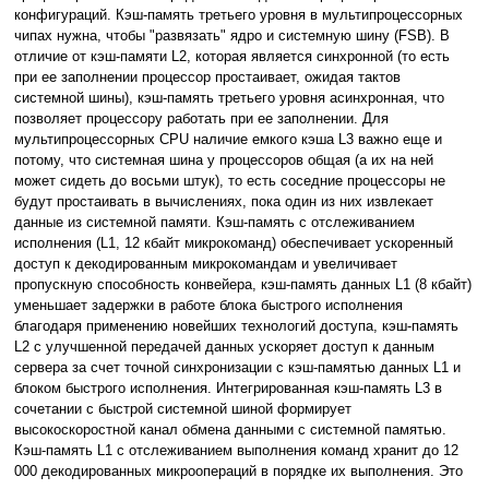
конфигураций. Кэш-память третьего уровня в мультипроцессорных
чипах нужна, чтобы "развязать" ядро и системную шину (FSB). В
отличие от кэш-памяти L2, которая является синхронной (то есть
при ее заполнении процессор простаивает, ожидая тактов
системной шины), кэш-память третьего уровня асинхронная, что
позволяет процессору работать при ее заполнении. Для
мультипроцессорных CPU наличие емкого кэша L3 важно еще и
потому, что системная шина у процессоров общая (а их на ней
может сидеть до восьми штук), то есть соседние процессоры не
будут простаивать в вычислениях, пока один из них извлекает
данные из системной памяти. Кэш-память с отслеживанием
исполнения (L1, 12 кбайт микрокоманд) обеспечивает ускоренный
доступ к декодированным микрокомандам и увеличивает
пропускную способность конвейера, кэш-память данных L1 (8 кбайт)
уменьшает задержки в работе блока быстрого исполнения
благодаря применению новейших технологий доступа, кэш-память
L2 с улучшенной передачей данных ускоряет доступ к данным
сервера за счет точной синхронизации с кэш-памятью данных L1 и
блоком быстрого исполнения. Интегрированная кэш-память L3 в
сочетании с быстрой системной шиной формирует
высокоскоростной канал обмена данными с системной памятью.
Кэш-память L1 с отслеживанием выполнения команд хранит до 12
000 декодированных микроопераций в порядке их выполнения. Это