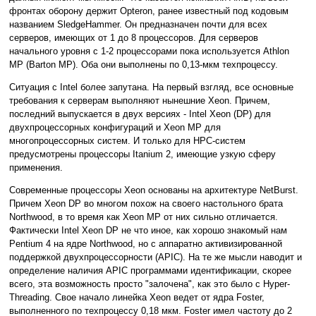
фронтах оборону держит Opteron, ранее известный под кодовым
названием SledgeHammer. Он предназначен почти для всех
серверов, имеющих от 1 до 8 процессоров. Для серверов
начального уровня с 1-2 процессорами пока используется Athlon
MP (Barton MP). Оба они выполнены по 0,13-мкм техпроцессу.
Ситуация с Intel более запутана. На первый взгляд, все основные
требования к серверам выполняют нынешние Xeon. Причем,
последний выпускается в двух версиях - Intel Xeon (DP) для
двухпроцессорных конфигураций и Xeon MP для
многопроцессорных систем. И только для HPC-систем
предусмотрены процессоры Itanium 2, имеющие узкую сферу
применения.
Современные процессоры Xeon основаны на архитектуре NetBurst.
Причем Xeon DP во многом похож на своего настольного брата
Northwood, в то время как Xeon MP от них сильно отличается.
Фактически Intel Xeon DP не что иное, как хорошо знакомый нам
Pentium 4 на ядре Northwood, но с аппаратно активизированной
поддержкой двухпроцессорности (APIC). На те же мысли наводит и
определение наличия APIC программами идентификации, скорее
всего, эта возможность просто "залочена", как это было с Hyper-
Threading. Свое начало линейка Xeon ведет от ядра Foster,
выполненного по техпроцессу 0,18 мкм. Foster имел частоту до 2