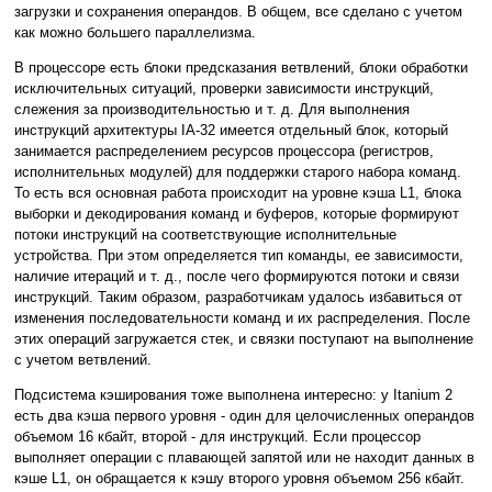
загрузки и сохранения операндов. В общем, все сделано с учетом
как можно большего параллелизма.
В процессоре есть блоки предсказания ветвлений, блоки обработки
исключительных ситуаций, проверки зависимости инструкций,
слежения за производительностью и т. д. Для выполнения
инструкций архитектуры IA-32 имеется отдельный блок, который
занимается распределением ресурсов процессора (регистров,
исполнительных модулей) для поддержки старого набора команд.
То есть вся основная работа происходит на уровне кэша L1, блока
выборки и декодирования команд и буферов, которые формируют
потоки инструкций на соответствующие исполнительные
устройства. При этом определяется тип команды, ее зависимости,
наличие итераций и т. д., после чего формируются потоки и связи
инструкций. Таким образом, разработчикам удалось избавиться от
изменения последовательности команд и их распределения. После
этих операций загружается стек, и связки поступают на выполнение
с учетом ветвлений.
Подсистема кэширования тоже выполнена интересно: у Itanium 2
есть два кэша первого уровня - один для целочисленных операндов
объемом 16 кбайт, второй - для инструкций. Если процессор
выполняет операции с плавающей запятой или не находит данных в
кэше L1, он обращается к кэшу второго уровня объемом 256 кбайт.