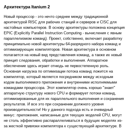
Архитектура Itanium 2
Новый процессор - это нечто среднее между традиционной
архитектурой RISC для рабочих станций и серверов и CISC для
настойных компьютеров. В основу архитектуры положена концепция
EPIC (Explicitly Parallel Instruction Computing - вычисления с явным
параллелизмом команд). Проект, собственно, включает разработку
принципиально новой архитектуры 64-разрядного набора команд и
оптимизирующих компиляторов. Новая архитектура в основном
полагается на новый вид представления команд, а также их новый
принцип следования, обработки и выполнения. Аппаратное
обеспечение здесь играет отнюдь не первостепенную роль.
Основная нагрузка по оптимизации потока команд ложится на
компилятор, который является посредником между исходным
кодом выполняемого приложения и внутренними исполняемыми
командами процессора. Этот компилятор очень хорошо "знает"
аппаратную структуру нового CPU и формирует потоки команд,
оптимизированные для их параллельного выполнения и сохранения
результатов. И все это при сохранении должного уровня
производительности! Но у данного подхода есть и очевидный
минус: приложения, написанные для текущих моделей CPU, могут
не столь эффективно распараллеливаться в будущих моделях из-
за жесткой привязки компилятора к существующей архитектуре. В