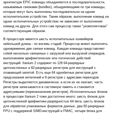
архитектуре EPIC команды объединяются в последовательности,
называемые связками (bundles), объединяющими по три команды,
которые могут быть выполнены последовательно на одном
исполнительном устройстве. Таким образом, выполнение команд на
одних исполнительных устройствах не зависимо от выполнения
команд на других. Для этого сам процессор также "укомплектован"
соответствующим образом.
В процессоре имеется шесть исполнительных конвейеров
небольшой длины - по восемь стадий. Процессор может выполнять
одновременно две связки команд. Каждая команда представляет
собой несколько связанных с загрузкой или выгрузкой операндов,
выполнением арифметических или логических действий
инструкций. Itanium 2 содержит по 128 64-разрядных
целочисленных и 82-разрядных регистров для инструкций с
плавающей запятой. Есть еще 64 однобитных регистров для
предсказания ветвлений и 8 регистров с адресами переходов.
Регистры выделяются динамически, а если их не хватает, часть
регистров записывается в системную память и становится
адресуемыми (переназначение регистров). Исполнительных блоков
в процессоре Itanium 2 тоже достаточно много: шесть блоков для
целочисленной арифметики разрядностью 64 бита, шесть блоков
для обработки упакованных форматов данных, два 82-разрядных
FPU c поддержкой SIMD-инструкций и FMAC, четыре блока для