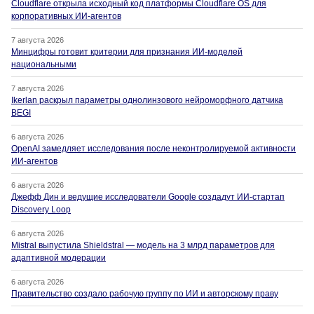
Cloudflare открыла исходный код платформы Cloudflare OS для
корпоративных ИИ-агентов
7 августа 2026
Минцифры готовит критерии для признания ИИ-моделей
национальными
7 августа 2026
Ikerlan раскрыл параметры однолинзового нейроморфного датчика
BEGI
6 августа 2026
OpenAI замедляет исследования после неконтролируемой активности
ИИ-агентов
6 августа 2026
Джефф Дин и ведущие исследователи Google создадут ИИ-стартап
Discovery Loop
6 августа 2026
Mistral выпустила Shieldstral — модель на 3 млрд параметров для
адаптивной модерации
6 августа 2026
Правительство создало рабочую группу по ИИ и авторскому праву