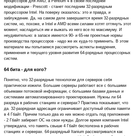
процессоров для AMD, а Pentium 4 в своей последней
модификации - Prescott - станет последним 32-разрядным
процессором Intel. На поверку оказалось: это и правда, и
заблуждение. Да, на самом деле завершается время 32-разрядных
систем, но, похоже, и Intel и AMD всеми силами хотят оттянуть этот
момент, насладиться им и выжать из него все по максимуму. И
неудивительно: в запасе имеются 90- и 65-нм проектные нормы
производства процессоров - надо же их куда-то применить. В этом
материале мы попытаемся рассмотреть аспекты внедрения,
применения и текущего уровня развития 64-рзрядных процессорных
систем.
64 бита - для кого?
Понятно, что 32-разрядные технологии для серверов себя
практически изжили. Большие серверы работают все с большими
объемами потоковой информации, с большими базами данных и
системами автоматизированного проектирования. Нужны ли 64
разряда в рабочих станциях и серверах? Практика показывает, что
да. 32-разрядная адресация ограничивает доступный объем памяти
в 4 Гбайт. Причем только два из них можно отдать под приложения
- 2 Гбайт забирает ОС на свои нужды. Долгое время компания Intel
утверждала, что память свыше 4 Гбайт бесполезна в рабочих
станциях и серверах. 64-разрядный Itanium рассматривался как