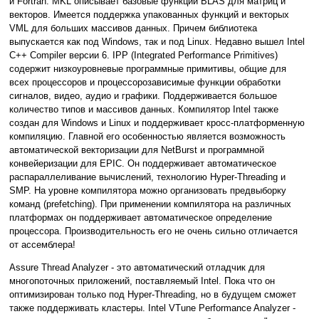
и Fortran. MKL описывает базовые функции BLAS для матриц и
векторов. Имеется поддержка упакованных функций и векторых
VML для больших массивов данных. Причем библиотека
выпускается как под Windows, так и под Linux. Недавно вышел Intel
C++ Compiler версии 6. IPP (Integrated Performance Primitives)
содержит низкоуровневые программные примитивы, общие для
всех процессоров и процессорозависимые функции обработки
сигналов, видео, аудио и графики. Поддерживается большое
количество типов и массивов данных. Компилятор Intel также
создан для Windows и Linux и поддерживает кросс-платформенную
компиляцию. Главной его особенностью является возможность
автоматической векторизации для NetBurst и программной
конвейеризации для EPIC. Он поддерживает автоматическое
распараллеливание вычислений, технологию Hyper-Threading и
SMP. На уровне компилятора можно организовать предвыборку
команд (prefetching). При применении компилятора на различных
платформах он поддерживает автоматическое определение
процессора. Производительность его не очень сильно отличается
от ассемблера!
Assure Thread Analyzer - это автоматический отладчик для
многопоточных приложений, поставляемый Intel. Пока что он
оптимизирован только под Hyper-Threading, но в будущем сможет
также поддерживать кластеры. Intel VTune Performance Analyzer -