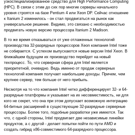
узкоспециализированное средство для High Performance Computing
(HPC). В связи с этим до сих пор многие серверы начального
уровня строятся на базе Pentium 4 или Xeon DP. Сейчас отношение
к Itanium 2 изменилось - он стал продвигаться на рынок как
универсальное решение. Видимо, это связано с необходимостью
продвигать новую версию процессора Itanium 2 Madison.
В то же время отказываться от уже отлаженных технологий
производства 32-разрядных процессоров Xeon компания Intel тоже
не собирается. С успехом выпускаются новые версии Intel Xeon. В
ближайшем будущем их производство перейдет на новый
техпроцесс. То, что серверная сфера для Intel является
приоритетной, очевидно. Ведь именно от продаж серверных
технологий компания получает наибольшие доходы. Причем, чем
крупнее сервер, тем больше от него прибыль.
Несмотря на то что компания Intel четко дифференцирует 32- и 64-
разрядные платформы и указывает на их несовместимость, ни для
кого не секрет, что она при этом допускает возможную интеграцию
64-битных расширений в существующие 32-разрядные серверные
процессоры. Более того, подобные разработки уже имеются. Так
что, с одной стороны, Intel продвигает две независимые линейки
продуктов, а с другой - делает попытки пойти по пути AMD и
создать гибрид x86-совместимого 64-разрядного процессора.