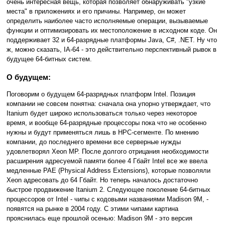
очень интересная вещь, которая позволяет обнаруживать "узкие
места" в приложениях и его причины. Например, он может
определить наиболее часто исполняемые операции, вызываемые
функции и оптимизировать их местоположение в исходном коде. Он
поддерживает 32 и 64-разрядные платформы Java, C#, .NET. Ну что
ж, можно сказать, IA-64 - это действительно перспективный рывок в
будущее 64-битных систем.
О будущем:
Поговорим о будущем 64-разрядных платформ Intel. Позиция
компании не совсем понятна: сначала она упорно утверждает, что
Itanium будет широко использоваться только через некоторое
время, и вообще 64-разрядные процессоры пока что не особенно
нужны и будут применяться лишь в HPC-сегменте. По мнению
компании, до последнего времени все серверные нужды
удовлетворял Xeon MP. После долгого отрицания необходимости
расширения адресуемой памяти более 4 Гбайт Intel все же ввела
медленные PAE (Physical Address Extensions), которые позволяли
Xeon адресовать до 64 Гбайт. Но теперь началось достаточно
быстрое продвижение Itanium 2. Следующее поколение 64-битных
процессоров от Intel - чипы с кодовыми названиями Madison 9M, -
появятся на рынке в 2004 году. С этими чипами картина
прояснилась еще прошлой осенью: Madison 9M - это версия