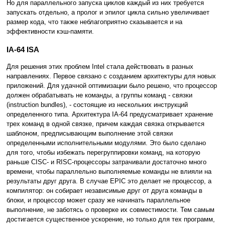
Но для параллельного запуска циклов каждый из них требуется
запускать отдельно, а пролог и эпилог цикла сильно увеличивает
размер кода, что также неблагоприятно сказывается и на
эффективности кэш-памяти.
IA-64 ISA
Для решения этих проблем Intel стала действовать в разных
направлениях. Первое связано с созданием архитектуры для новых
приложений. Для удачной оптимизации было решено, что процессор
должен обрабатывать не команды, а группы команд - связки
(instruction bundles), - состоящие из нескольких инструкций
определенного типа. Архитектура IA-64 предусматривает хранение
трех команд в одной связке, причем каждая связка открывается
шаблоном, предписывающим выполнение этой связки
определенными исполнительными модулями. Это было сделано
для того, чтобы избежать перегруппировки команд, на которую
раньше CISC- и RISC-процессоры затрачивали достаточно много
времени, чтобы параллельно выполняемые команды не влияли на
результаты друг друга. В случае EPIC это делает не процессор, а
компилятор: он собирает независимые друг от друга команды в
блоки, и процессор может сразу же начинать параллельное
выполнение, не заботясь о проверке их совместимости. Тем самым
достигается существенное ускорение, но только для тех программ,