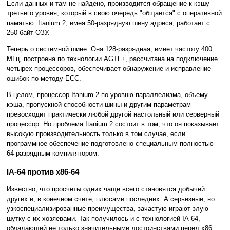
Если данных и там не найдено, производится обращение к кэшу
третьего уровня, который в свою очередь "общается" с оперативной
памятью. Itanium 2, имея 50-разрядную шину адреса, работает с
250 байт ОЗУ.
Теперь о системной шине. Она 128-разрядная, имеет частоту 400
МГц, построена по технологии AGTL+, рассчитана на подключение
четырех процессоров, обеспечивает обнаружение и исправление
ошибок по методу ECC.
В целом, процессор Itanium 2 по уровню параллелизма, объему
кэша, пропускной способности шины и другим параметрам
превосходит практически любой другой настольный или серверный
процессор. Но проблема Itanium 2 состоит в том, что он показывает
высокую производительность только в том случае, если
программное обеспечение подготовлено специальным полностью
64-разрядным компилятором.
IA-64 против x86-64
Известно, что просчеты одних чаще всего становятся добычей
других и, в конечном счете, плюсами последних. А серьезные, но
узкоспециализированные преимущества, зачастую играют злую
шутку с их хозяевами. Так получилось и с технологией IA-64,
обладающей не только значительными достоинствами перед x86,