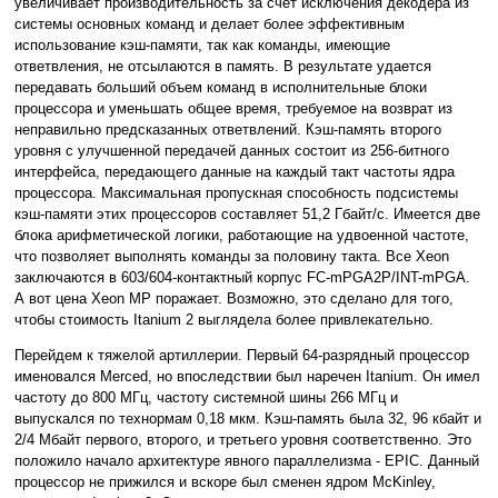
увеличивает производительность за счет исключения декодера из
системы основных команд и делает более эффективным
использование кэш-памяти, так как команды, имеющие
ответвления, не отсылаются в память. В результате удается
передавать больший объем команд в исполнительные блоки
процессора и уменьшать общее время, требуемое на возврат из
неправильно предсказанных ответвлений. Кэш-память второго
уровня с улучшенной передачей данных состоит из 256-битного
интерфейса, передающего данные на каждый такт частоты ядра
процессора. Максимальная пропускная способность подсистемы
кэш-памяти этих процессоров составляет 51,2 Гбайт/с. Имеется две
блока арифметической логики, работающие на удвоенной частоте,
что позволяет выполнять команды за половину такта. Все Xeon
заключаются в 603/604-контактный корпус FC-mPGA2P/INT-mPGA.
А вот цена Xeon MP поражает. Возможно, это сделано для того,
чтобы стоимость Itanium 2 выглядела более привлекательно.
Перейдем к тяжелой артиллерии. Первый 64-разрядный процессор
именовался Merced, но впоследствии был наречен Itanium. Он имел
частоту до 800 МГц, частоту системной шины 266 МГц и
выпускался по технормам 0,18 мкм. Кэш-память была 32, 96 кбайт и
2/4 Мбайт первого, второго, и третьего уровня соответственно. Это
положило начало архитектуре явного параллелизма - EPIC. Данный
процессор не прижился и вскоре был сменен ядром McKinley,