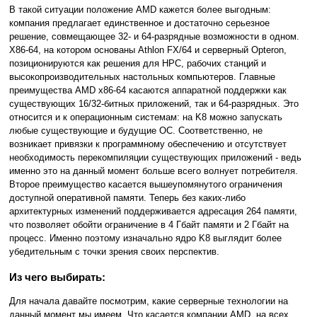
В такой ситуации положение AMD кажется более выгодным:
компания предлагает единственное и достаточно серьезное
решение, совмещающее 32- и 64-разрядные возможности в одном.
Х86-64, на котором основаны Athlon FX/64 и серверный Opteron,
позиционируются как решения для HPC, рабочих станций и
высокопроизводительных настольных компьютеров. Главные
преимущества AMD x86-64 касаются аппаратной поддержки как
существующих 16/32-битных приложений, так и 64-разрядных. Это
относится и к операционным системам: на K8 можно запускать
любые существующие и будущие ОС. Соответственно, не
возникает привязки к программному обеспечению и отсутствует
необходимость перекомпиляции существующих приложений - ведь
именно это на данный момент больше всего волнует потребителя.
Второе преимущество касается вышеупомянутого ограничения
доступной оперативной памяти. Теперь без каких-либо
архитектурных изменений поддерживается адресация 264 памяти,
что позволяет обойти ограничение в 4 Гбайт памяти и 2 Гбайт на
процесс. Именно поэтому изначально ядро K8 выглядит более
убедительным с точки зрения своих перспектив.
Из чего выбирать:
Для начала давайте посмотрим, какие серверные технологии на
данный момент мы имеем. Что касается компании AMD, на всех