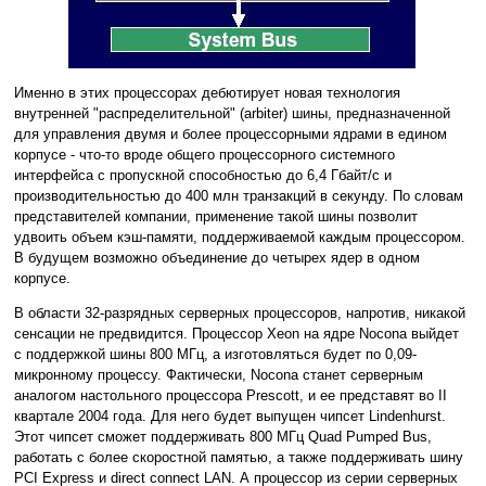
Именно в этих процессорах дебютирует новая технология
внутренней "распределительной" (arbiter) шины, предназначенной
для управления двумя и более процессорными ядрами в едином
корпусе - что-то вроде общего процессорного системного
интерфейса с пропускной способностью до 6,4 Гбайт/с и
производительностью до 400 млн транзакций в секунду. По словам
представителей компании, применение такой шины позволит
удвоить объем кэш-памяти, поддерживаемой каждым процессором.
В будущем возможно объединение до четырех ядер в одном
корпусе.
В области 32-разрядных серверных процессоров, напротив, никакой
сенсации не предвидится. Процессор Xeon на ядре Nocona выйдет
с поддержкой шины 800 МГц, а изготовляться будет по 0,09-
микронному процессу. Фактически, Nocona станет серверным
аналогом настольного процессора Prescott, и ее представят во II
квартале 2004 года. Для него будет выпущен чипсет Lindenhurst.
Этот чипсет сможет поддерживать 800 МГц Quad Pumped Bus,
работать с более скоростной памятью, а также поддерживать шину
PCI Express и direct connect LAN. А процессор из серии серверных