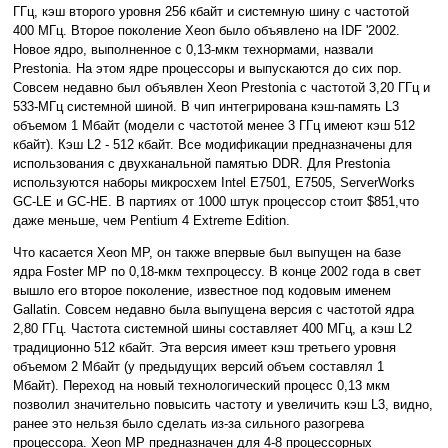
ГГц, кэш второго уровня 256 кбайт и системную шину с частотой
400 МГц. Второе поколение Xeon было объявлено на IDF '2002.
Новое ядро, выполненное с 0,13-мкм технормами, назвали
Prestonia. На этом ядре процессоры и выпускаются до сих пор.
Совсем недавно был объявлен Xeon Prestonia с частотой 3,20 ГГц и
533-МГц системной шиной. В чип интегрирована кэш-память L3
объемом 1 Мбайт (модели с частотой менее 3 ГГц имеют кэш 512
кбайт). Кэш L2 - 512 кбайт. Все модификации предназначены для
использования с двухканальной памятью DDR. Для Prestonia
используются наборы микросхем Intel E7501, E7505, ServerWorks
GC-LE и GC-HE. В партиях от 1000 штук процессор стоит $851,что
даже меньше, чем Pentium 4 Extreme Edition.
Что касается Xeon MP, он также впервые был выпущен на базе
ядра Foster MP по 0,18-мкм техпроцессу. В конце 2002 года в свет
вышло его второе поколение, известное под кодовым именем
Gallatin. Совсем недавно была выпущена версия с частотой ядра
2,80 ГГц. Частота системной шины составляет 400 МГц, а кэш L2
традиционно 512 кбайт. Эта версия имеет кэш третьего уровня
объемом 2 Мбайт (у предыдущих версий объем составлял 1
Мбайт). Переход на новый технологический процесс 0,13 мкм
позволил значительно повысить частоту и увеличить кэш L3, видно,
ранее это нельзя было сделать из-за сильного разогрева
процессора. Xeon MP предназначен для 4-8 процессорных