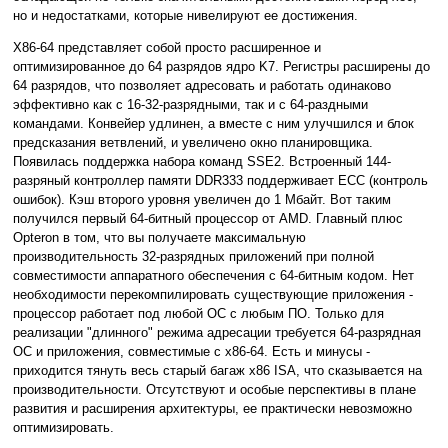
но и недостатками, которые нивелируют ее достижения.
X86-64 представляет собой просто расширенное и
оптимизированное до 64 разрядов ядро K7. Регистры расширены до
64 разрядов, что позволяет адресовать и работать одинаково
эффективно как с 16-32-разрядными, так и с 64-раздными
командами. Конвейер удлинен, а вместе с ним улучшился и блок
предсказания ветвлений, и увеличено окно планировщика.
Появилась поддержка набора команд SSE2. Встроенный 144-
разряный контроллер памяти DDR333 поддерживает ECC (контроль
ошибок). Кэш второго уровня увеличен до 1 Мбайт. Вот таким
получился первый 64-битный процессор от AMD. Главный плюс
Opteron в том, что вы получаете максимальную
производительность 32-разрядных приложений при полной
совместимости аппаратного обеспечения с 64-битным кодом. Нет
необходимости перекомпилировать существующие приложения -
процессор работает под любой ОС с любым ПО. Только для
реализации "длинного" режима адресации требуется 64-разрядная
ОС и приложения, совместимые с x86-64. Есть и минусы -
приходится тянуть весь старый багаж x86 ISA, что сказывается на
производительности. Отсутствуют и особые перспективы в плане
развития и расширения архитектуры, ее практически невозможно
оптимизировать.