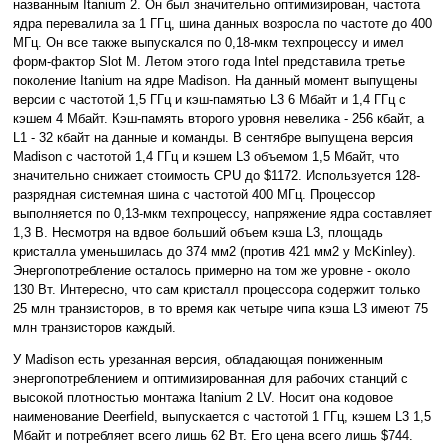
названным Itanium 2. Он был значительно оптимизирован, частота
ядра перевалила за 1 ГГц, шина данных возросла по частоте до 400
МГц. Он все также выпускался по 0,18-мкм техпроцессу и имел
форм-фактор Slot M. Летом этого года Intel представила третье
поколение Itanium на ядре Madison. На данный момент выпущены
версии с частотой 1,5 ГГц и кэш-памятью L3 6 Мбайт и 1,4 ГГц с
кэшем 4 Мбайт. Кэш-память второго уровня невелика - 256 кбайт, а
L1 - 32 кбайт на данные и команды. В сентябре выпущена версия
Madison с частотой 1,4 ГГц и кэшем L3 объемом 1,5 Мбайт, что
значительно снижает стоимость CPU до $1172. Используется 128-
разрядная системная шина с частотой 400 МГц. Процессор
выполняется по 0,13-мкм техпроцессу, напряжение ядра составляет
1,3 В. Несмотря на вдвое больший объем кэша L3, площадь
кристалла уменьшилась до 374 мм2 (против 421 мм2 у McKinley).
Энергопотребление осталось примерно на том же уровне - около
130 Вт. Интересно, что сам кристалл процессора содержит только
25 млн транзисторов, в то время как четыре чипа кэша L3 имеют 75
млн транзисторов каждый.
У Madison есть урезанная версия, обладающая пониженным
энергопотреблением и оптимизированная для рабочих станций с
высокой плотностью монтажа Itanium 2 LV. Носит она кодовое
наименование Deerfield, выпускается с частотой 1 ГГц, кэшем L3 1,5
Мбайт и потребляет всего лишь 62 Вт. Его цена всего лишь $744.