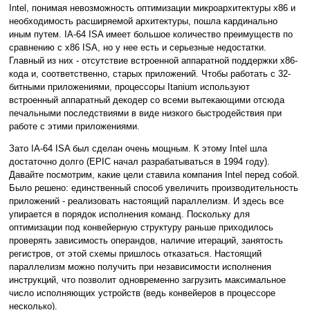
Intel, понимая невозможность оптимизации микроархитектуры x86 и
необходимость расширяемой архитектуры, пошла кардинально
иным путем. IA-64 ISA имеет большое количество преимуществ по
сравнению с x86 ISA, но у нее есть и серьезные недостатки.
Главный из них - отсутствие встроенной аппаратной поддержки x86-
кода и, соответственно, старых приложений. Чтобы работать с 32-
битными приложениями, процессоры Itanium используют
встроенный аппаратный декодер со всеми вытекающими отсюда
печальными последствиями в виде низкого быстродействия при
работе с этими приложениями.
Зато IA-64 ISA был сделан очень мощным. К этому Intel шла
достаточно долго (EPIC начал разрабатываться в 1994 году).
Давайте посмотрим, какие цели ставила компания Intel перед собой.
Было решено: единственный способ увеличить производительность
приложений - реализовать настоящий параллелизм. И здесь все
упирается в порядок исполнения команд. Поскольку для
оптимизации под конвейерную структуру раньше приходилось
проверять зависимость операндов, наличие итераций, занятость
регистров, от этой схемы пришлось отказаться. Настоящий
параллелизм можно получить при независимости исполнения
инструкций, что позволит одновременно загрузить максимальное
число исполняющих устройств (ведь конвейеров в процессоре
несколько).