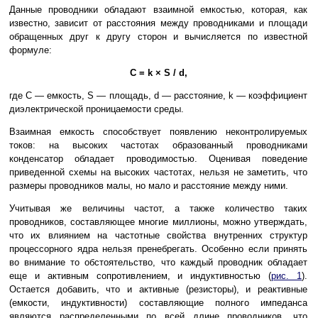
Данные проводники обладают взаимной емкостью, которая, как
известно, зависит от расстояния между проводниками и площади
обращенных друг к другу сторон и вычисляется по известной
формуле:
C = k × S / d,
где С — емкость, S — площадь, d — расстояние, k — коэффициент
диэлектрической проницаемости среды.
Взаимная емкость способствует появлению неконтролируемых
токов: на высоких частотах образованный проводниками
конденсатор обладает проводимостью. Оценивая поведение
приведенной схемы на высоких частотах, нельзя не заметить, что
размеры проводников малы, но мало и расстояние между ними.
Учитывая же величины частот, а также количество таких
проводников, составляющее многие миллионы, можно утверждать,
что их влиянием на частотные свойства внутренних структур
процессорного ядра нельзя пренебрегать. Особенно если принять
во внимание то обстоятельство, что каждый проводник обладает
еще и активным сопротивлением, и индуктивностью (
рис. 1
).
Остается добавить, что и активные (резисторы), и реактивные
(емкости, индуктивности) составляющие полного импеданса
являются распределенными по всей длине проводников, что