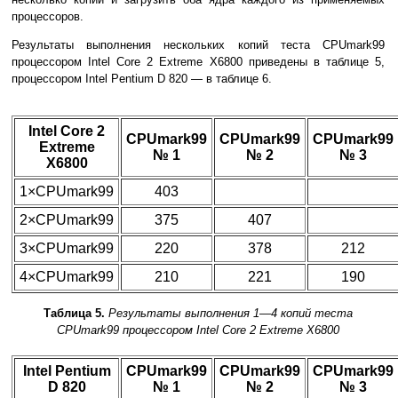
процессоров.
Результаты выполнения нескольких копий теста CPUmark99
процессором Intel Core 2 Extreme X6800 приведены в таблице 5,
процессором Intel Pentium D 820 — в таблице 6.
Intel Core 2
CPUmark99
CPUmark99
CPUmark99
Extreme
№ 1
№ 2
№ 3
X6800
1×CPUmark99
403
2×CPUmark99
375
407
3×CPUmark99
220
378
212
4×CPUmark99
210
221
190
Таблица 5.
Результаты выполнения 1—4 копий теста
CPUmark99 процессором Intel Core 2 Extreme X6800
Intel Pentium
CPUmark99
CPUmark99
CPUmark99
D 820
№ 1
№ 2
№ 3