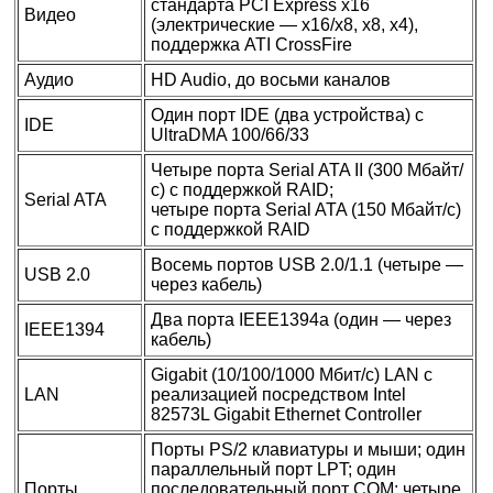
стандарта PCI Express x16
Видео
(электрические — x16/x8, x8, x4),
поддержка ATI CrossFire
Аудио
HD Audio, до восьми каналов
Один порт IDE (два устройства) с
IDE
UltraDMA 100/66/33
Четыре порта Serial ATA II (300 Мбайт/
с) c поддержкой RAID;
Serial ATA
четыре порта Serial ATA (150 Мбайт/с)
c поддержкой RAID
Восемь портов USB 2.0/1.1 (четыре —
USB 2.0
через кабель)
Два порта IEEE1394a (один — через
IEEE1394
кабель)
Gigabit (10/100/1000 Mбит/c) LAN с
LAN
реализацией посредством Intel
82573L Gigabit Ethernet Controller
Порты PS/2 клавиатуры и мыши; один
параллельный порт LPT; один
Порты
последовательный порт COM; четыре