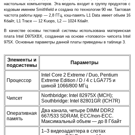
настольных компьютеров. Эта модель входит в группу продуктов с
кодовым именем Smithfield и создана по технологии 90 нм. Тактовая
частота работы ядер — 2,8 ГГц, кэш-память L1 Data имеет объем 16
Кбайт, L1 Trace — 12 Kuops, L2 — 1024 Кбайт.
В качестве основы тестовой системы использована материнская
плата Intel D975XBX, созданная на основе «топового» чипсета Intel
975X. Основные параметры данной платы приведены в таблице 3.
Элементы и
Параметры
подсистемы
Intel Core 2 Extreme / Duo, Pentium
Процессор
Extreme Edition / D / 4 c LGA775 и
шиной 1066/800 МГц
Northbridge: Intel 82975X (MCH);
Чипсет
Southbridge: Intel 82801GR (ICH7R)
Два канала, четыре DIMM DDR2
Оперативная
667/533 SDRAM, ECC/non-ECC.
память
Максимальный объем — до 8 Гбайт
1–3 видеоадаптера в слотах