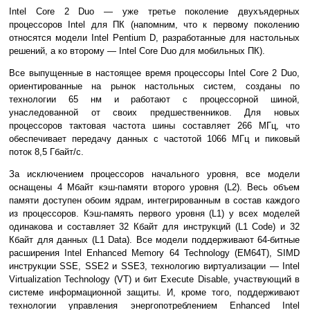
Intel Core 2 Duo — уже третье поколение двухъядерных
процессоров Intel для ПК (напомним, что к первому поколению
относятся модели Intel Pentium D, разработанные для настольных
решений, а ко второму — Intel Core Duo для мобильных ПК).
Все выпущенные в настоящее время процессоры Intel Core 2 Duo,
ориентированные на рынок настольных систем, созданы по
технологии 65 нм и работают с процессорной шиной,
унаследованной от своих предшественников. Для новых
процессоров тактовая частота шины составляет 266 МГц, что
обеспечивает передачу данных с частотой 1066 МГц и пиковый
поток 8,5 Гбайт/с.
За исключением процессоров начального уровня, все модели
оснащены 4 Мбайт кэш-памяти второго уровня (L2). Весь объем
памяти доступен обоим ядрам, интегрированным в состав каждого
из процессоров. Кэш-память первого уровня (L1) у всех моделей
одинакова и составляет 32 Кбайт для инструкций (L1 Code) и 32
Кбайт для данных (L1 Data). Все модели поддерживают 64-битные
расширения Intel Enhanced Memory 64 Technology (EM64T), SIMD
инструкции SSE, SSE2 и SSE3, технологию виртуализации — Intel
Virtualization Technology (VT) и бит Execute Disable, участвующий в
системе информационной защиты. И, кроме того, поддерживают
технологии управления энергопотреблением Enhanced Intel