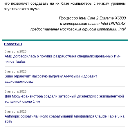
что позволяет создавать на их базе компьютеры с низким уровнем
акустического шума.
Процессор Intel Core 2 Extreme X6800
и материнская плата Intel D975XBX
предоставлены московским офисом корпорации Intel
Новости IT
8 августа 2026
AMD договорилась о покупке разработчика специализированных ИИ-
чипов Taalas
8 августа 2026
Suno ограничит массовую выгрузку AI-музыки и добавит
аудиомаркировку
8 августа 2026
Для MoS₂-транзистора создали затворный диэлектрик с эквивалентной
толщиной около 1 нм
8 августа 2026
Anthropic сократила число срабатываний биофильтра Claude Fable 5 на
85%