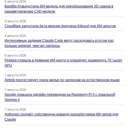
8 августа 2026
Backflip AI выпустила ИИ-модель для преобразования 3D-сканов в
параметрические CAD-модели
8 августа 2026
Cloudflare запустила бета-версию браузера Kitesurf для ИИ-агентов
8 августа 2026
Интенсивные задания Claude Code могут расходовать в сотни раз
больше энергии, чем чат-запросы
8 августа 2026
Firebird открыла в Армении ИИ-центр и планирует развернуть 70 тысяч
GPU
7 августа 2026
Airbnb протестирует поиск жилья по запросам на естественном языке
7 августа 2026
Google показала офлайн-переводчик на Raspberry Pi 5 с локальной
Gemma 4
7 августа 2026
Anthropic создаёт собственную команду разработчиков ИИ-чипов для
Claude