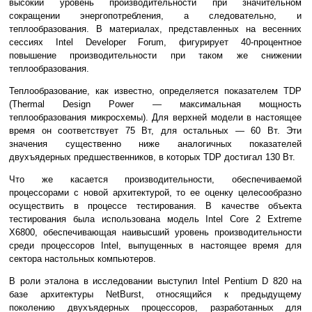
высокий уровень производительности при значительном
сокращении энергопотребления, а следовательно, и
теплообразования. В материалах, представленных на весенних
сессиях Intel Developer Forum, фигурирует 40-процентное
повышение производительности при таком же снижении
теплообразования.
Теплообразование, как известно, определяется показателем TDP
(Thermal Design Power — максимальная мощность
теплообразования микросхемы). Для верхней модели в настоящее
время он соответствует 75 Вт, для остальных — 60 Вт. Эти
значения существенно ниже аналогичных показателей
двухъядерных предшественников, в которых TDP достигал 130 Вт.
Что же касается производительности, обеспечиваемой
процессорами с новой архитектурой, то ее оценку целесообразно
осуществить в процессе тестирования. В качестве объекта
тестирования была использована модель Intel Core 2 Extreme
X6800, обеспечивающая наивысший уровень производительности
среди процессоров Intel, выпущенных в настоящее время для
сектора настольных компьютеров.
В роли эталона в исследовании выступил Intel Pentium D 820 на
базе архитектуры NetBurst, относящийся к предыдущему
поколению двухъядерных процессоров, разработанных для