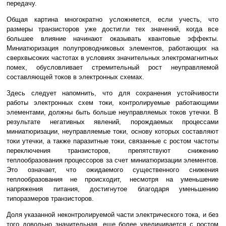
передачу.
Общая картина многократно усложняется, если учесть, что
размеры транзисторов уже достигли тех значений, когда все
большее влияние начинают оказывать квантовые эффекты.
Миниатюризация полупроводниковых элементов, работающих на
сверхвысоких частотах в условиях значительных электромагнитных
помех, обусловливает стремительный рост неуправляемой
составляющей токов в электронных схемах.
Здесь следует напомнить, что для сохранения устойчивости
работы электронных схем токи, контролируемые работающими
элементами, должны быть больше неуправляемых токов утечки. В
результате негативных явлений, порождаемых процессами
миниатюризации, неуправляемые токи, основу которых составляют
токи утечки, а также паразитные токи, связанные с ростом частоты
переключения транзисторов, препятствуют снижению
теплообразования процессоров за счет миниатюризации элементов.
Это означает, что ожидаемого существенного снижения
теплообразования не происходит, несмотря на уменьшение
напряжения питания, достигнутое благодаря уменьшению
типоразмеров транзисторов.
Доля указанной неконтролируемой части электрического тока, и без
того довольно значительная, еще более увеличивается с ростом