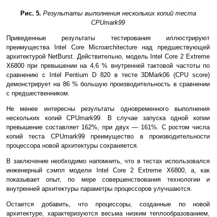
Рис. 5.
Результаты выполнения нескольких копий теста
CPUmark99
Приведенные результаты тестирования иллюстрируют
преимущества Intel Core Microarchitecture над предшествующей
архитектурой NetBurst. Действительно, модель Intel Core 2 Extreme
X6800 при превышении на 4,6 % внутренней тактовой частоты по
сравнению с Intel Pentium D 820 в тесте 3DMark06 (CPU score)
демонстрирует на 86 % большую производительность в сравнении
с предшественником.
Не менее интересны результаты одновременного выполнения
нескольких копий CPUmark99. В случае запуска одной копии
превышение составляет 162%, при двух — 161%. С ростом числа
копий теста CPUmark99 преимущество в производительности
процессора новой архитектуры сохраняется.
В заключение необходимо напомнить, что в тестах использовался
инженерный сэмпл модели Intel Core 2 Extreme X6800, а, как
показывает опыт, по мере совершенствования технологии и
внутренней архитектуры параметры процессоров улучшаются.
Остается добавить, что процессоры, созданные по новой
архитектуре, характеризуются весьма низким теплообразованием,