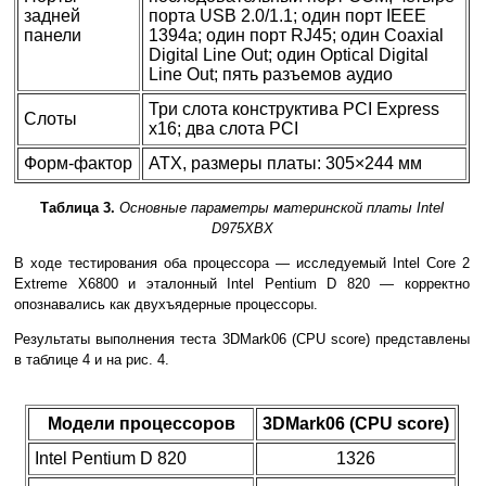
задней
порта USB 2.0/1.1; один порт IEEE
панели
1394a; один порт RJ45; один Coaxial
Digital Line Out; один Optical Digital
Line Out; пять разъемов аудио
Три слота конструктива PCI Express
Слоты
x16; два слота PCI
Форм-фактор
ATX, размеры платы: 305×244 мм
Таблица 3.
Основные параметры материнской платы Intel
D975XBX
В ходе тестирования оба процессора — исследуемый Intel Core 2
Extreme X6800 и эталонный Intel Pentium D 820 — корректно
опознавались как двухъядерные процессоры.
Результаты выполнения теста 3DMark06 (CPU score) представлены
в таблице 4 и на рис. 4.
Модели процессоров
3DMark06 (CPU score)
Intel Pentium D 820
1326