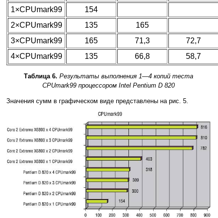
1×CPUmark99
154
2×CPUmark99
135
165
3×CPUmark99
165
71,3
72,7
4×CPUmark99
135
66,8
58,7
Таблица 6.
Результаты выполнения 1—4 копий теста
CPUmark99 процессором Intel Pentium D 820
Значения сумм в графическом виде представлены на рис. 5.