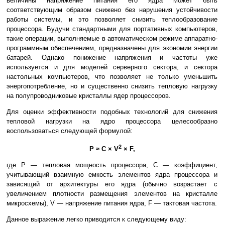
величины напряжение питания его ядра может быть
соответствующим образом снижено без нарушения устойчивости
работы системы, и это позволяет снизить теплообразование
процессора. Будучи стандартными для портативных компьютеров,
такие операции, выполняемые в автоматическом режиме аппаратно-
программным обеспечением, предназначены для экономии энергии
батарей. Однако понижение напряжения и частоты уже
используется и для моделей серверного сектора, и сектора
настольных компьютеров, что позволяет не только уменьшить
энергопотребление, но и существенно снизить тепловую нагрузку
на полупроводниковые кристаллы ядер процессоров.
Для оценки эффективности подобных технологий для снижения
тепловой нагрузки на ядро процессора целесообразно
воспользоваться следующей формулой:
2
P ≈ C × V
× F,
где P — тепловая мощность процессора, С — коэффициент,
учитывающий взаимную емкость элементов ядра процессора и
зависящий от архитектуры его ядра (обычно возрастает с
увеличением плотности размещения элементов на кристалле
микросхемы), V — напряжение питания ядра, F — тактовая частота.
Данное выражение легко приводится к следующему виду: