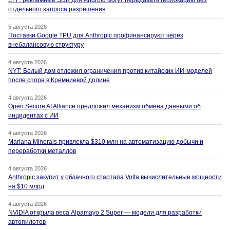
отдельного запроса разрешения
5 августа 2026
Поставки Google TPU для Anthropic профинансируют через
внебалансовую структуру
4 августа 2026
NYT: Белый дом отложил ограничения против китайских ИИ-моделей
после спора в Кремниевой долине
4 августа 2026
Open Secure AI Alliance предложил механизм обмена данными об
инцидентах с ИИ
4 августа 2026
Mariana Minerals привлекла $310 млн на автоматизацию добычи и
переработки металлов
4 августа 2026
Anthropic закупит у облачного стартапа Volta вычислительные мощности
на $10 млрд
4 августа 2026
NVIDIA открыла веса Alpamayo 2 Super — модели для разработки
автопилотов