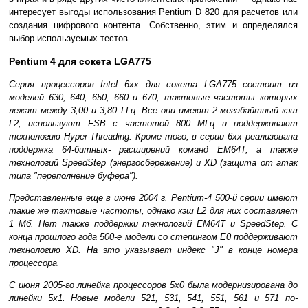
интересует выгоды использования Pentium D 820 для расчетов или
создания цифрового контента. Собственно, этим и определялся
выбор используемых тестов.
Pentium 4 для сокета LGA775
Серия процессоров Intel 6хх для сокета LGA775 состоит из
моделей 630, 640, 650, 660 и 670, тактовые частоты которых
лежат между 3,00 и 3,80 ГГц. Все они имеют 2-мегабайтный кэш
L2, используют FSB с частотой 800 МГц и поддерживают
технологию Hyper-Threading. Кроме того, в серии 6хх реализована
поддержка 64-битных- расширений команд EM64T, а также
технологий SpeedStep (энергосбережение) и XD (защита от атак
типа "переполнение буфера").
Представленные еще в июне 2004 г. Pentium-4 500-й серии имеют
такие же тактовые частоты, однако кэш L2 для них составляет
1 Мб. Нет также поддержки технологий EM64T и SpeedStep. С
конца прошлого года 500-е модели со степингом E0 поддерживают
технологию XD. На это указывает индекс "J" в конце номера
процессора.
С июня 2005-го линейка процессоров 5х0 была модернизирована до
линейки 5х1. Новые модели 521, 531, 541, 551, 561 и 571 по-