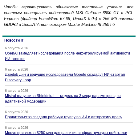
Чтобы гарантировать одинаковые тестовые условия, все
системы оснащались видеокартой MSI GeForce 6800 GT в PCI-
Express (драйвер ForceWare 67.66, DirectX 9.0c) с 256 Мб памяти
GDDR3 и SerialATA-винчестером Maxtor MaxLine III 250 Гб.
Новости IT
6 августа 2026
OpenAI замедляет исследования после неконтролируемой активности
ИИ-агентов
6 августа 2026
Джефф Дин и ведущие исследователи Google создадут ИИ-стартап
Discovery Loop
6 августа 2026
Mistral выпустила Shieldstral — модель на 3 млрд параметров для
адаптивной модерации
6 августа 2026
Правительство создало рабочую группу по ИИ и авторскому праву
6 августа 2026
Moove привлекла $250 млн для развития инфраструктуры роботакси