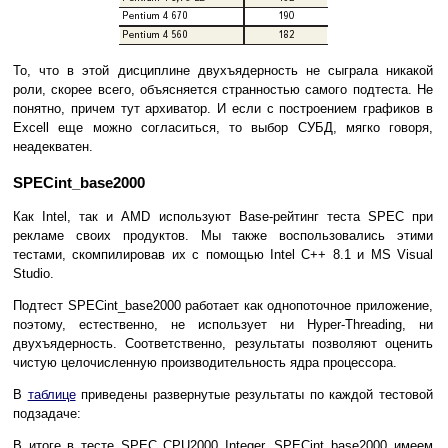
То, что в этой дисциплине двухъядерность не сыграла никакой
роли, скорее всего, объясняется странностью самого подтеста. Не
понятно, причем тут архиватор. И если с построением графиков в
Excell еще можно согласиться, то выбор СУБД, мягко говоря,
неадекватен.
SPECint_base2000
Как Intel, так и AMD используют Base-рейтинг теста SPEC при
рекламе своих продуктов. Мы также воспользовались этими
тестами, скомпилировав их с помощью Intel C++ 8.1 и MS Visual
Studio.
Подтест SPECint_base2000 работает как однопоточное приложение,
поэтому, естественно, не использует ни Hyper-Threading, ни
двухъядерность. Соответственно, результаты позволяют оценить
чистую целочисленную производительность ядра процессора.
В
таблице
приведены развернутые результаты по каждой тестовой
подзадаче:
В итоге в тесте SPEC CPU2000 Integer, SPECint_base2000 имеем