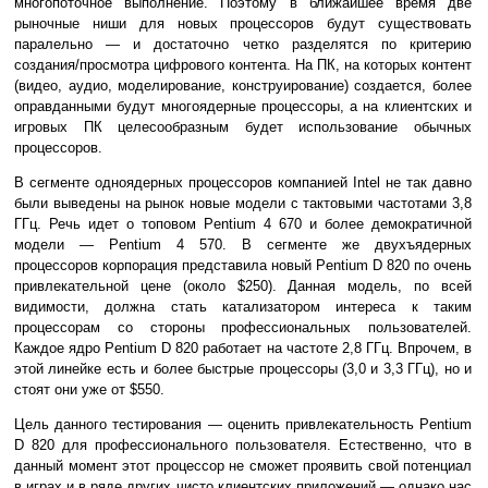
многопоточное выполнение. Поэтому в ближайшее время две
рыночные ниши для новых процессоров будут существовать
паралельно — и достаточно четко разделятся по критерию
создания/просмотра цифрового контента. На ПК, на которых контент
(видео, аудио, моделирование, конструирование) создается, более
оправданными будут многоядерные процессоры, а на клиентских и
игровых ПК целесообразным будет использование обычных
процессоров.
В сегменте одноядерных процессоров компанией Intel не так давно
были выведены на рынок новые модели с тактовыми частотами 3,8
ГГц. Речь идет о топовом Pentium 4 670 и более демократичной
модели — Pentium 4 570. В сегменте же двухъядерных
процессоров корпорация представила новый Pentium D 820 по очень
привлекательной цене (около $250). Данная модель, по всей
видимости, должна стать катализатором интереса к таким
процессорам со стороны профессиональных пользователей.
Каждое ядро Pentium D 820 работает на частоте 2,8 ГГц. Впрочем, в
этой линейке есть и более быстрые процессоры (3,0 и 3,3 ГГц), но и
стоят они уже от $550.
Цель данного тестирования — оценить привлекательность Pentium
D 820 для профессионального пользователя. Естественно, что в
данный момент этот процессор не сможет проявить свой потенциал
в играх и в ряде других чисто клиентских приложений — однако нас