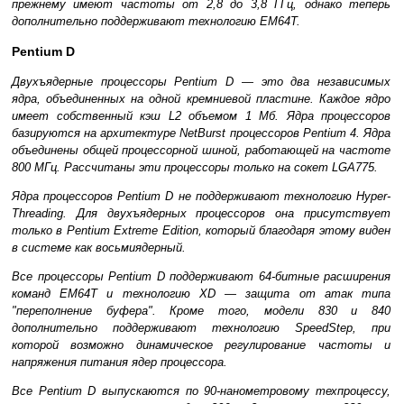
прежнему имеют частоты от 2,8 до 3,8 ГГц, однако теперь
дополнительно поддерживают технологию EM64T.
Pentium D
Двухъядерные процессоры Pentium D — это два независимых
ядра, объединенных на одной кремниевой пластине. Каждое ядро
имеет собственный кэш L2 объемом 1 Мб. Ядра процессоров
базируются на архитектуре NetBurst процессоров Pentium 4. Ядра
объединены общей процессорной шиной, работающей на частоте
800 МГц. Рассчитаны эти процессоры только на сокет LGA775.
Ядра процессоров Pentium D не поддерживают технологию Hyper-
Threading. Для двухъядерных процессоров она присутствует
только в Pentium Extreme Edition, который благодаря этому виден
в системе как восьмиядерный.
Все процессоры Pentium D поддерживают 64-битные расширения
команд EM64T и технологию XD — защита от атак типа
"переполнение буфера". Кроме того, модели 830 и 840
дополнительно поддерживают технологию SpeedStep, при
которой возможно динамическое регулирование частоты и
напряжения питания ядер процессора.
Все Pentium D выпускаются по 90-нанометровому техпроцессу,