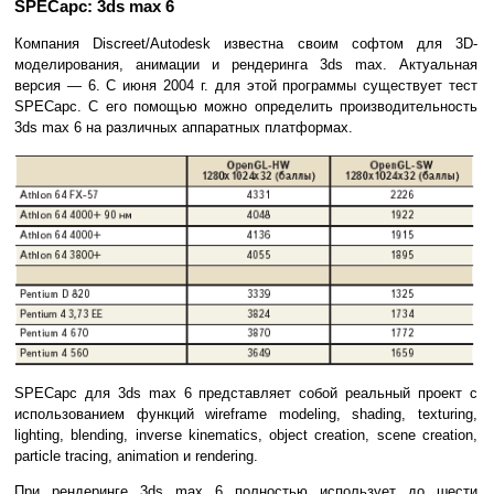
SPECapc: 3ds max 6
Компания Discreet/Autodesk известна своим софтом для 3D-
моделирования, анимации и рендеринга 3ds max. Актуальная
версия — 6. С июня 2004 г. для этой программы существует тест
SPECapc. С его помощью можно определить производительность
3ds max 6 на различных аппаратных платформах.
SPECapc для 3ds max 6 представляет собой реальный проект с
использованием функций wireframe modeling, shading, texturing,
lighting, blending, inverse kinematics, object creation, scene creation,
particle tracing, animation и rendering.
При рендеринге 3ds max 6 полностью использует до шести