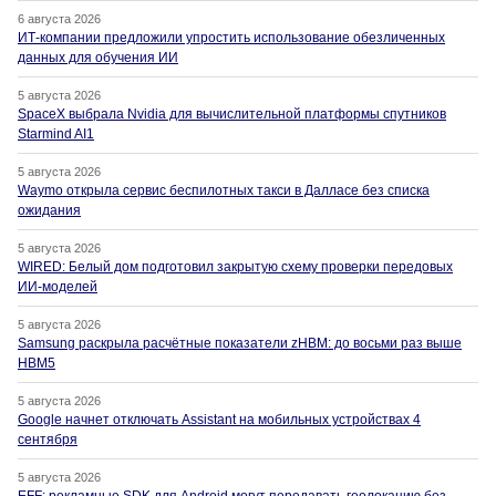
6 августа 2026
ИТ-компании предложили упростить использование обезличенных
данных для обучения ИИ
5 августа 2026
SpaceX выбрала Nvidia для вычислительной платформы спутников
Starmind AI1
5 августа 2026
Waymo открыла сервис беспилотных такси в Далласе без списка
ожидания
5 августа 2026
WIRED: Белый дом подготовил закрытую схему проверки передовых
ИИ-моделей
5 августа 2026
Samsung раскрыла расчётные показатели zHBM: до восьми раз выше
HBM5
5 августа 2026
Google начнет отключать Assistant на мобильных устройствах 4
сентября
5 августа 2026
EFF: рекламные SDK для Android могут передавать геолокацию без