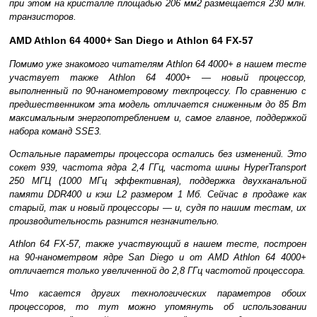
при этом на кристалле площадью 206 мм2 размещается 230 млн.
транзисторов.
AMD Athlon 64 4000+ San Diego и Athlon 64 FX-57
Помимо уже знакомого читателям Athlon 64 4000+ в нашем тесте
участвует также Athlon 64 4000+ — новый процессор,
выполненный по 90-нанометровому техпроцессу. По сравнению с
предшественником эта модель отличается сниженным до 85 Вт
максимальным энергопотреблением и, самое главное, поддержкой
набора команд SSE3.
Остальные параметры процессора остались без изменений. Это
сокет 939, частота ядра 2,4 ГГц, частота шины HyperTransport
250 МГЦ (1000 МГц эффективная), поддержка двухканальной
памяти DDR400 и кэш L2 размером 1 Мб. Сейчас в продаже как
старый, так и новый процессоры — и, судя по нашим тестам, их
производительность разнится незначительно.
Athlon 64 FX-57, также участвующий в нашем тесте, построен
на 90-нанометрвом ядре San Diego и от AMD Athlon 64 4000+
отличается только увеличенной до 2,8 ГГц частотой процессора.
Что касается других технологических параметров обоих
процессоров, то тут можно упомянуть об использовании