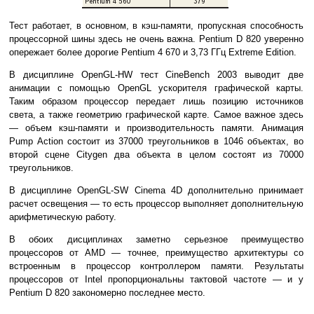
Тест работает, в основном, в кэш-памяти, пропускная способность
процессорной шины здесь не очень важна. Pentium D 820 уверенно
опережает более дорогие Pentium 4 670 и 3,73 ГГц Extreme Edition.
В дисциплине OpenGL-HW тест CineBench 2003 выводит две
анимации с помощью OpenGL ускорителя графической карты.
Таким образом процессор передает лишь позицию источников
света, а также геометрию графической карте. Самое важное здесь
— объем кэш-памяти и производительность памяти. Анимация
Pump Action состоит из 37000 треугольников в 1046 объектах, во
второй сцене Citygen два объекта в целом состоят из 70000
треугольников.
В дисциплине OpenGL-SW Cinema 4D дополнительно принимает
расчет освещения — то есть процессор выполняет дополнительную
арифметическую работу.
В обоих дисциплинах заметно серьезное преимущество
процессоров от AMD — точнее, преимущество архитектуры со
встроенным в процессор контроллером памяти. Результаты
процессоров от Intel пропорциональны тактовой частоте — и у
Pentium D 820 закономерно последнее место.