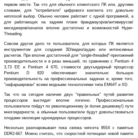
первом месте. Так что для обычного клиентского ПК или, другими
словами, для "потребителя" цифрового контента это довольно
неплохой выбор. Обычно человек работает с одной программой, а
для работающих на заднем плане брандмауэров/антивирусов/
меседжеров/качалок вполне достаточно и возможностей Hyper-
Threading.
Совсем другое дело те пользователи, для которых ПК является
инструментом для создания 3D/видео/аудио или интенсивных
расчетов. При вполне достаточной для "single-threaded"-приложений
производительности и в разы меньшей, по сравнению с Pentium 4
3,73 EE и Pentium 4 670, стоимости двухъядерный процессор
Pentium D 820 обеспечивает значительно большую
производительность на профессиональных задачах и, кроме того,
"нафарширован" всеми модными технологиями типа EM64T и XD.
Так что на сегодня наличие двух "правильных" путей развития
процессоров выглядит вполне логично. Профессиональные
пользователи пойдут по революционному (и более дешевому!) пути
многоядерности, а обычные пользователи будут довольствоваться
плодами эволюции одноядерных процессоров.
Несколько разочаровывает пока связка чипсета 955X с памятью
DDR2-667. Можно считать, что скоростной потенциал новой памяти