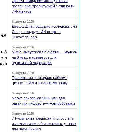
OpenAI замедляет исследования
после неконтролируемой активности
ИИ-агентов
6 августа 2026
Джефф Дин и ведущие исследователи
Google создадут ИИ-стартап
 на
Discovery Loop
6 августа 2026
ы. А
Mistral выпустила Shieldstral — модель
ого
на 3 млрд параметров для
адаптивной модерации
ании
6 августа 2026
Правительство создало рабочую
группу по ИИ и авторскому праву
6 августа 2026
Moove привлекла $250 млн для
развития инфраструктуры роботакси
6 августа 2026
ИТ-компании предложили упростить
использование обезличенных данных
для обучения ИИ