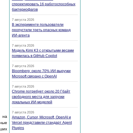
спроектировать 16 работоспособных
бактериофагов
7 августа 2026
В эксперименте пользователи
пропустили треть опасных команд
ИИ-агента
7 августа 2026
Модель Kimi K3 с открытыми весами
появилась в GitHub Copilot
7 августа 2026
Bloomberg: около 70% ИИ-выручки
Microsoft связано с OpenAI
7 августа 2026
Chrome потребует около 20 Гбайт
свободного места для загрузки
локальных ИИ-моделей
7 августа 2026
о на
Amazon, Cursor, Microsoft, OpenAI и
вные
Vercel представили стандарт Agent
Plugins
вших