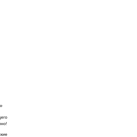
»
щего
пно!
кие