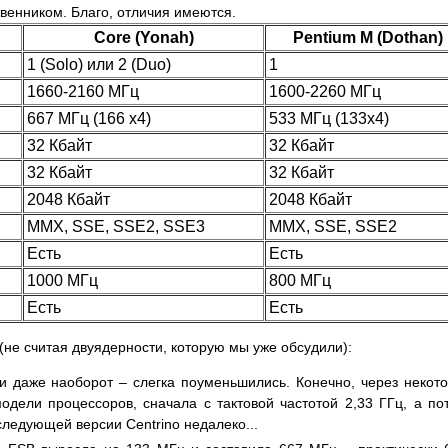
венником. Благо, отличия имеются.
Core (Yonah)
Pentium M (Dothan)
1 (Solo) или 2 (Duo)
1
1660-2160 МГц
1600-2260 МГц
667 МГц (166 x4)
533 МГц (133x4)
32 Кбайт
32 Кбайт
32 Кбайт
32 Кбайт
2048 Кбайт
2048 Кбайт
MMX, SSE, SSE2, SSE3
MMX, SSE, SSE2
Есть
Есть
1000 МГц
800 МГц
Есть
Есть
не считая двуядерности, которую мы уже обсудили):
и даже наоборот ­– слегка поуменьшились. Конечно, через некот
дели процессоров, сначала с тактовой частотой 2,33 ГГц, а по
 следующей версии Centrino недалеко...