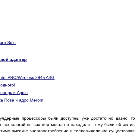
ore Solo
дной адаптер
ntel PRO/Wireless 3945 ABG
 одного!
еперь и Apple
ta Rosa и ядро Merom
уядерные процессоры были доступны уже достаточно давно, т
х технологий до сих пор места не находили. Тому были объекти
устимо высокие энергопотребление и тепловыделение существова