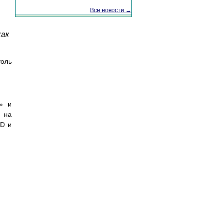
Все новости →
как
толь
м» и
е на
 D и