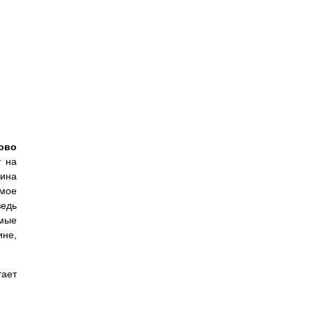
ово
т на
шина
амое
ведь
емые
ине,
тает