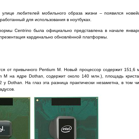
на улице любителей мобильного образа жизни – появился нове
работанный для использования в ноутбуках.
ормы Centrino была официально представлена в начале январ
 презентация кардинально обновлённой платформы.
ся от привычного Pentium M. Новый процессор содержит 151,6 
um M на ядре Dothan, содержит около 140 млн.), площадь крист
2 у Dothan. На глаз эта разница практически незаметна, в том ч
радусов.