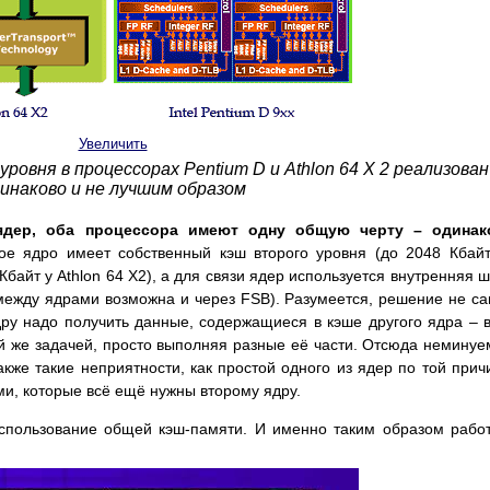
Увеличить
ровня в процессорах Pentium D и Athlon 64 X 2 реализован
инаково и не лучшим образом
 ядер, оба процессора имеют одну общую черту – одинак
е ядро имеет собственный кэш второго уровня (до 2048 Кбай
Кбайт у Athlon 64 X2), а для связи ядер используется внутренняя 
между ядрами возможна и через FSB). Разумеется, решение не с
дру надо получить данные, содержащиеся в кэше другого ядра – 
й же задачей, просто выполняя разные её части. Отсюда немину
кже такие неприятности, как простой одного из ядер по той прич
ми, которые всё ещё нужны второму ядру.
спользование общей кэш-памяти. И именно таким образом рабо