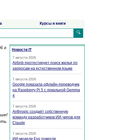
а
Курсы и книги
🔍
6 г.
Новости IT
7 августа 2026
Airbnb протестирует поиск жилья по
запросам на естественном языке
7 августа 2026
Google показала офлайн-переводчик
на Raspberry Pi 5 с локальной Gemma
4
7 августа 2026
Anthropic создаёт собственную
чше!
команду разработчиков ИИ-чипов для
сть.
Claude
7 августа 2026
ИИ-модели Evo помогли