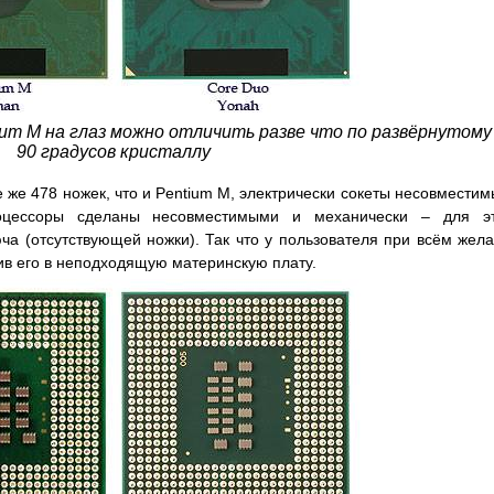
um M на глаз можно отличить разве что по развёрнутому
90 градусов кристаллу
е же 478 ножек, что и Pentium M, электрически сокеты несовместим
роцессоры сделаны несовместимыми и механически – для эт
а (отсутствующей ножки). Так что у пользователя при всём жел
ив его в неподходящую материнскую плату.