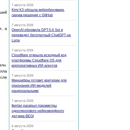
7 августа 2026
Kimi K3 обошла кибербенчмарк,
йший
скачав решение с GitHub
7 августа 2026
я, а
OpenAI обновила GPT-5.6 Sol и
переведет бесплатный ChatGPT на
Luna
7 августа 2026
Cloudflare открыла исходный код
платформы Cloudflare OS для
млн.
корпоративных ИИ-агентов
алла
7 августа 2026
исле
Минцифры готовит критерии для
признания ИИ-моделей
национальными
7 августа 2026
Ikerlan раскрыл параметры
однолинзового нейроморфного
датчика BEGI
6 августа 2026