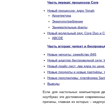
Часть первая: процессор Core
Новый процессор: ядро Yonah
Архитектура
Энергопотребление
Занимательные факты
Новый модельный ряд: Core Duo и C
ABCDE
Часть вторая: чипсет и беспрово
Новые чипсеты: семейство i945
Новый адаптер беспроводной сети: I
Новый прайс-лист: два ядра по цене
Новые продукты и новые партнёры: т
Новые перспективы: платформа San
Выводы
Если для настольных компьютеров дв
ноутбуках эти достижения современны
причины, главная из которых – недоп