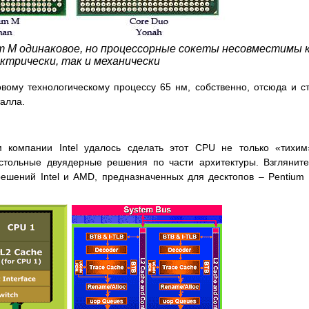
um M одинаковое, но процессорные сокеты несовместимы 
ктрически, так и механически
вому технологическому процессу 65 нм, собственно, отсюда и с
алла.
м компании Intel удалось сделать этот CPU не только «тихи
тольные двуядерные решения по части архитектуры. Взглянит
ешений Intel и AMD, предназначенных для десктопов – Pentium