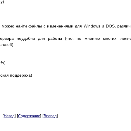
y)
t можно найти файлы с изменениями для Windows и DOS, разли
 сервера неудобна для работы (что, по мнению многих, явля
rosoft).
fo)
ская поддержка)
[
Назад
] [
Содержание
] [
Вперед
]