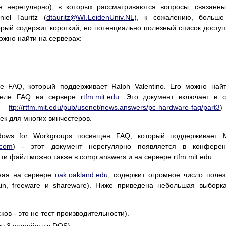
ся нерегулярно), в которых рассматриваются вопросы, связанн
iel Tauritz (
dtauritz@WI.LeidenUniv.NL
), к сожалению, больше
орый содержит короткий, но потенциально полезный список досту
жно найти на серверах:
re FAQ, который поддерживает Ralph Valentino. Его можно най
зделе FAQ на сервере
rtfm.mit.edu
. Это документ включает в 
м.
ftp://rtfm.mit.edu/pub/usenet/news.answers/pc-hardware-faq/part3
к для многих винчестеров.
dows for Workgroups посвящен FAQ, который поддерживает M
.com
) - этот документ нерегулярно появляется в конферен
ти файл можно также в comp.answers и на сервере rtfm.mit.edu.
нная на сервере
oak.oakland.edu
, содержит огромное число поле
in, freeware и shareware). Ниже приведена небольшая выборк
сков - это не тест производительности).