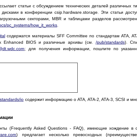
рассылает статьи с обсуждением технических деталей различных т
дисками в конференции csip.hardware.storage. Эти статьи дост
загрузочными секторами, MBR и таблицами разделов рассмотре
docs/pc_systems/how_it_works
.
tal
содержатся материалы SFF Committee по стандартам ATA, AT
ix Enhanced BIOS и различные архивы (см.
/pub/standards
). Сп
@dt.wdc.com
; для получения информации, пошлите по указан
standards/io
содержит информацию о ATA, ATA-2, ATA-3, SCSI и мн
мации
нты (Frequently Asked Questions - FAQ), имеющие хождение в 
ware.com
) предлагает несколько превосходных (преимуществе