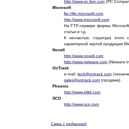
http://www.pc.ibm.com
(PC Compan
Microsoft
ftp://ftp.microsoft.com
http://www.microsoft.com
На FTP-сервере фирмы Microsof
статьи и т.д.
К несчастью, структура этого
характерной чертой продукции Mic
Novell
http://www.novell.com
http://www.netware.com
(Netware in
OnTrack
e-mail:
tech@ontrack.com
(техниче
sales@ontrack.com
(продажа).
Phoenix
http://www.ptltd.com
SCO
http://www.sco.com
Связь с редакцией