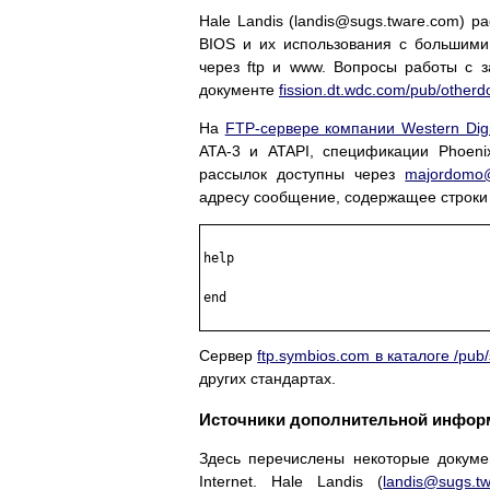
Hale Landis (landis@sugs.tware.com) 
BIOS и их использования с большими 
через ftp и www. Вопросы работы с 
документе
fission.dt.wdc.com/pub/other
На
FTP-сервере компании Western Digi
ATA-3 и ATAPI, спецификации Phoen
рассылок доступны через
majordomo
адресу сообщение, содержащее строки
help

end

Сервер
ftp.symbios.com в каталоге /pub/
других стандартах.
Источники дополнительной инфор
Здесь перечислены некоторые докуме
Internet. Hale Landis (
landis@sugs.t