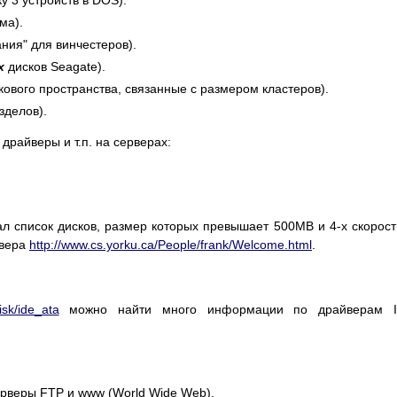
у 3 устройств в DOS).
ма).
ания" для винчестеров).
х
дисков Seagate).
кового пространства, связанные с размером кластеров).
зделов).
райверы и т.п. на серверах:
ал список дисков, размер которых превышает 500MB и 4-х скорос
рвера
http://www.cs.yorku.ca/People/frank/Welcome.html
.
disk/ide_ata
можно найти много информации по драйверам I
рверы FTP и www (World Wide Web).