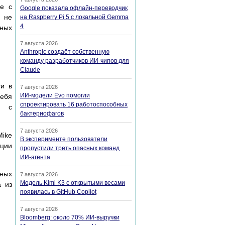
ые с
Google показала офлайн-переводчик
 не
на Raspberry Pi 5 с локальной Gemma
4
пных
7 августа 2026
Anthropic создаёт собственную
команду разработчиков ИИ-чипов для
Claude
ти в
7 августа 2026
ИИ-модели Evo помогли
себя
спроектировать 16 работоспособных
) с
бактериофагов
7 августа 2026
ike
В эксперименте пользователи
ции
пропустили треть опасных команд
ИИ-агента
зных
7 августа 2026
Модель Kimi K3 с открытыми весами
а из
появилась в GitHub Copilot
7 августа 2026
Bloomberg: около 70% ИИ-выручки