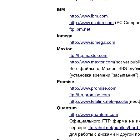
IBM
http://www.ibm.com
http://www.pc.ibm.com
(PC Compan
ftp.ibm.net
Iomega
http://www.iomega.com
Maxtor
ftp://ftp.maxtor.com
http://www.maxtor.com
(not yet publ
Все файлы с Maxtor BBS дублиру
(установка времени "засыпания").
Promise
http://www.promise.com
ftp://ftp.promise.com
http://www.telalink.net/~jscole/
(нео
Quantum
http://www.quantum.com
Официального FTP фирма не им
сервере
ftp.rahul.net/pub/lps/hard
для работы с дисками и другой 