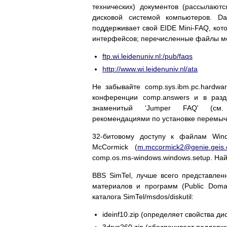
технических) документов (рассылают
дисковой системой компьютеров. Dan
поддерживает свой EIDE Mini-FAQ, кот
интерфейсов; перечисленные файлы мо
ftp.wi.leidenuniv.nl:/pub/faqs
http://www.wi.leidenuniv.nl/ata
Не забывайте comp.sys.ibm.pc.hardwa
конференции comp.answers и в ра
знаменитый 'Jumper FAQ' (с
рекомендациями по установке перемыче
32-битовому доступу к файлам Win
McCormick (
m.mccormick2@genie.geis
comp.os.ms-windows.windows.setup. Най
BBS SimTel, лучше всего представле
материалов и программ (Public Doma
каталога SimTel/msdos/diskutil:
ideinf10.zip (определяет свойства ди