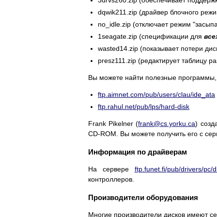
3drvs260.zip (обеспечивает поддержк
dqwik211.zip (драйвер блочного режи
no_idle.zip (отключает режим "засып
1seagate.zip (спецификации для
все
wasted14.zip (показывает потери дис
presz111.zip (редактирует таблицу ра
Вы можете найти полезные программы, д
ftp.aimnet.com/pub/users/clau/ide_ata
ftp.rahul.net/pub/lps/hard-disk
Frank Pikelner (
frank@cs.yorku.ca
) созд
CD-ROM. Вы можете получить его с се
Информация по драйверам
На сервере
ftp.funet.fi/pub/drivers/pc/
контроллеров.
Производители оборудования
Многие производители дисков имеют се