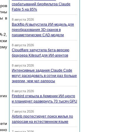
срабатываний биофильтра Claude
иров
Fable 5 на 85%
упны
ны в
8 августа 2026
Backflip AI выпустила ИИ-модель для
преобразования 3D-сканов в
A-2,
параметрические CAD-модели
иски
8 августа 2026
ному
Cloudflare запустила бета-версию
браузера Kitesurf для ИИ-агентов
8 августа 2026
Интенсивные задания Claude Code
могут расходовать в сотни раз больше
энергии, чем чат-запросы
8 августа 2026
огих
Firebird открыла в Армении ИИ-центр
и планирует развернуть 70 тысяч GPU
7 августа 2026
Airbnb протестирует поиск жилья по
запросам на естественном языке
сети
нно
7 августа 2026