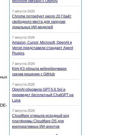
Microsoft связано с OpenAI
7 августа 2026
Chrome потребует около 20 Гбайт
свободного места для загрузки
локальных ИИ-моделей
7 августа 2026
Amazon, Cursor, Microsoft, OpenAI и
Vercel представили стандарт Agent
Plugins
7 августа 2026
Kimi K3 обошла кибербенчмарк,
скачав решение с GitHub
тных
7 августа 2026
OpenAI обновила GPT-5.6 Sol и
переведет бесплатный ChatGPT на
Luna
DE-
7 августа 2026
Cloudflare открыла исходный код
платформы Cloudflare OS для
корпоративных ИИ-агентов