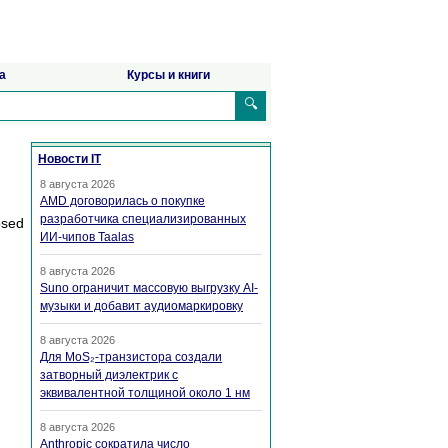
а
Курсы и книги
🔍
Новости IT
8 августа 2026
AMD договорилась о покупке
разработчика специализированных
osed
ИИ-чипов Taalas
8 августа 2026
Suno ограничит массовую выгрузку AI-
музыки и добавит аудиомаркировку
8 августа 2026
Для MoS₂-транзистора создали
затворный диэлектрик с
эквивалентной толщиной около 1 нм
8 августа 2026
Anthropic сократила число