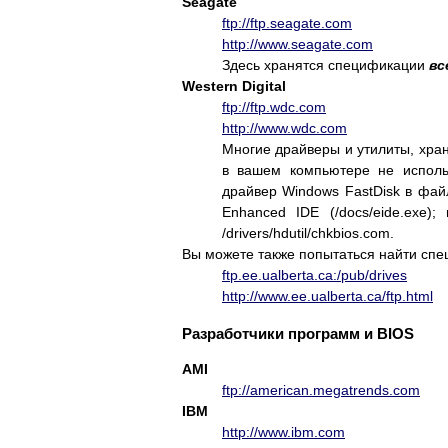
Seagate
ftp://ftp.seagate.com
http://www.seagate.com
Здесь хранятся спецификации
вс
Western Digital
ftp://ftp.wdc.com
http://www.wdc.com
Многие драйверы и утилиты, хран
в вашем компьютере не исполь
драйвер Windows FastDisk в файл
Enhanced IDE (/docs/eide.exe
/drivers/hdutil/chkbios.com.
Вы можете также попытаться найти сп
ftp.ee.ualberta.ca:/pub/drives
http://www.ee.ualberta.ca/ftp.html
Разработчики программ и BIOS
AMI
ftp://american.megatrends.com
IBM
http://www.ibm.com