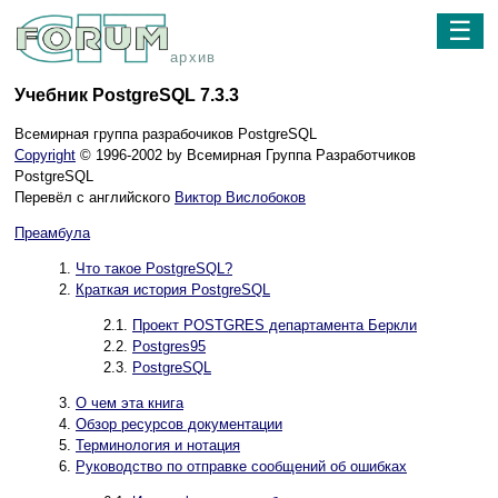
☰
архив
Учебник PostgreSQL 7.3.3
Всемирная группа разрабочиков PostgreSQL
Copyright
© 1996-2002 by Всемирная Группа Разработчиков
PostgreSQL
Перевёл с английского
Виктор Вислобоков
Преамбула
1.
Что такое
PostgreSQL
?
2.
Краткая история
PostgreSQL
2.1.
Проект
POSTGRES
департамента Беркли
2.2.
Postgres95
2.3.
PostgreSQL
3.
О чем эта книга
4.
Обзор ресурсов документации
5.
Терминология и нотация
6.
Руководство по отправке сообщений об ошибках