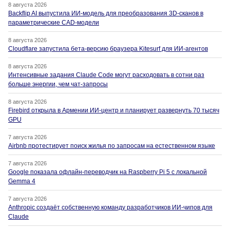
8 августа 2026
Backflip AI выпустила ИИ-модель для преобразования 3D-сканов в
параметрические CAD-модели
8 августа 2026
Cloudflare запустила бета-версию браузера Kitesurf для ИИ-агентов
8 августа 2026
Интенсивные задания Claude Code могут расходовать в сотни раз
больше энергии, чем чат-запросы
8 августа 2026
Firebird открыла в Армении ИИ-центр и планирует развернуть 70 тысяч
GPU
7 августа 2026
Airbnb протестирует поиск жилья по запросам на естественном языке
7 августа 2026
Google показала офлайн-переводчик на Raspberry Pi 5 с локальной
Gemma 4
7 августа 2026
Anthropic создаёт собственную команду разработчиков ИИ-чипов для
Claude