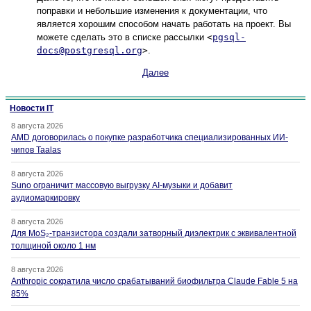
поправки и небольшие изменения к документации, что
является хорошим способом начать работать на проект. Вы
можете сделать это в списке рассылки
<
pgsql-
docs@postgresql.org
>
.
Далее
Новости IT
8 августа 2026
AMD договорилась о покупке разработчика специализированных ИИ-
чипов Taalas
8 августа 2026
Suno ограничит массовую выгрузку AI-музыки и добавит
аудиомаркировку
8 августа 2026
Для MoS₂-транзистора создали затворный диэлектрик с эквивалентной
толщиной около 1 нм
8 августа 2026
Anthropic сократила число срабатываний биофильтра Claude Fable 5 на
85%