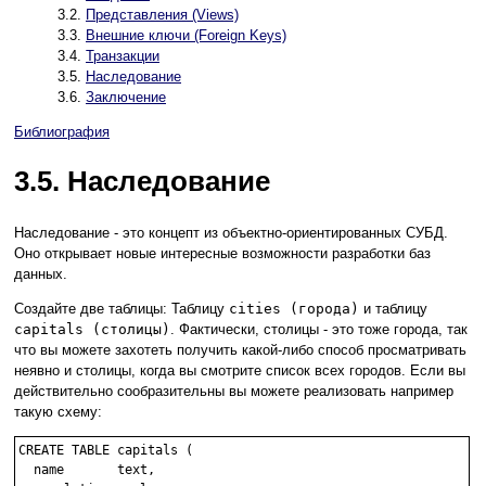
3.2.
Представления (Views)
3.3.
Внешние ключи (Foreign Keys)
3.4.
Транзакции
3.5.
Наследование
3.6.
Заключение
Библиография
3.5. Наследование
Наследование - это концепт из объектно-ориентированных СУБД.
Оно открывает новые интересные возможности разработки баз
данных.
Создайте две таблицы: Таблицу
cities (города)
и таблицу
capitals (столицы)
. Фактически, столицы - это тоже города, так
что вы можете захотеть получить какой-либо способ просматривать
неявно и столицы, когда вы смотрите список всех городов. Если вы
действительно сообразительны вы можете реализовать например
такую схему:
CREATE TABLE capitals (

  name       text,
