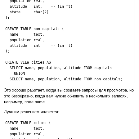
  population real,

  altitude   int,    -- (in ft)

  state      char(2)

);

CREATE TABLE non_capitals (

  name       text,

  population real,

  altitude   int     -- (in ft)

);

CREATE VIEW cities AS

  SELECT name, population, altitude FROM capitals

    UNION

  SELECT name, population, altitude FROM non_capitals;
Это хорошо работает, когда вы создаете запросы для просмотра, но
это безобразно, когда вам нужно обновить в нескольких записях,
например, поле name.
Лучшим решением является:
CREATE TABLE cities (

  name       text,

  population real,
