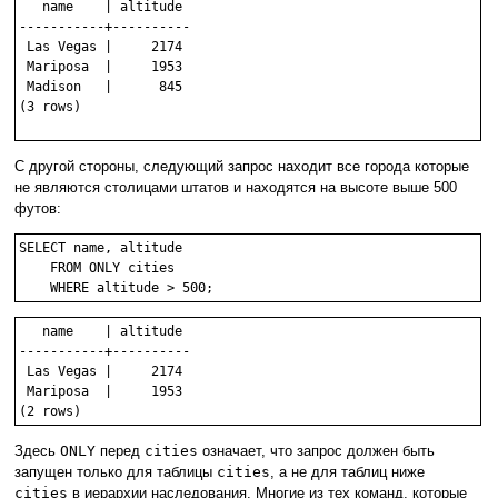
   name    | altitude

-----------+----------

 Las Vegas |     2174

 Mariposa  |     1953

 Madison   |      845

(3 rows)

С другой стороны, следующий запрос находит все города которые
не являются столицами штатов и находятся на высоте выше 500
футов:
SELECT name, altitude

    FROM ONLY cities

    WHERE altitude > 500;
   name    | altitude

-----------+----------

 Las Vegas |     2174

 Mariposa  |     1953

(2 rows)
Здесь
ONLY
перед
cities
означает, что запрос должен быть
запущен только для таблицы
cities
, а не для таблиц ниже
cities
в иерархии наследования. Многие из тех команд, которые