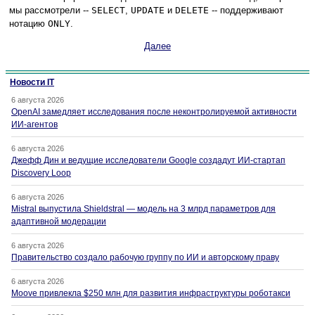
мы рассмотрели --
SELECT
,
UPDATE
и
DELETE
-- поддерживают
нотацию
ONLY
.
Далее
Новости IT
6 августа 2026
OpenAI замедляет исследования после неконтролируемой активности
ИИ-агентов
6 августа 2026
Джефф Дин и ведущие исследователи Google создадут ИИ-стартап
Discovery Loop
6 августа 2026
Mistral выпустила Shieldstral — модель на 3 млрд параметров для
адаптивной модерации
6 августа 2026
Правительство создало рабочую группу по ИИ и авторскому праву
6 августа 2026
Moove привлекла $250 млн для развития инфраструктуры роботакси