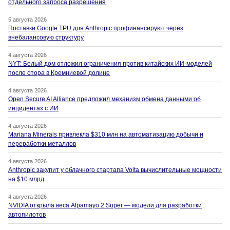
отдельного запроса разрешения
5 августа 2026
Поставки Google TPU для Anthropic профинансируют через
внебалансовую структуру
4 августа 2026
NYT: Белый дом отложил ограничения против китайских ИИ-моделей
после спора в Кремниевой долине
4 августа 2026
Open Secure AI Alliance предложил механизм обмена данными об
инцидентах с ИИ
4 августа 2026
Mariana Minerals привлекла $310 млн на автоматизацию добычи и
переработки металлов
4 августа 2026
Anthropic закупит у облачного стартапа Volta вычислительные мощности
на $10 млрд
4 августа 2026
NVIDIA открыла веса Alpamayo 2 Super — модели для разработки
автопилотов