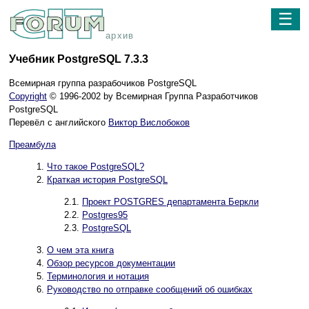
☰
архив
Учебник PostgreSQL 7.3.3
Всемирная группа разрабочиков PostgreSQL
Copyright
© 1996-2002 by Всемирная Группа Разработчиков
PostgreSQL
Перевёл с английского
Виктор Вислобоков
Преамбула
1.
Что такое
PostgreSQL
?
2.
Краткая история
PostgreSQL
2.1.
Проект
POSTGRES
департамента Беркли
2.2.
Postgres95
2.3.
PostgreSQL
3.
О чем эта книга
4.
Обзор ресурсов документации
5.
Терминология и нотация
6.
Руководство по отправке сообщений об ошибках