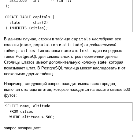
  altitude   int     -- (in ft)

);

CREATE TABLE capitals (

  state      char(2)

) INHERITS (cities);
В данном случае, строки в таблице
capitals
наследуют
все
колонки (
name
,
population
и
altitude
) от
родительской
таблицы
cities
. Тип колонки
name
это
text
- один из родных
типов
PostgreSQL
для символьных строк переменной длины.
Столицы штатов имеют дополнительную колонку state, которая
показывает штат. В
PostgreSQL
таблица может наследовать и от
нескольких других таблиц.
Например, следующий запрос находит имена всех городов,
включая столицы штатов, которые находятся на высоте свыше 500
футов:
SELECT name, altitude

  FROM cities

  WHERE altitude > 500;
запрос возвращает: