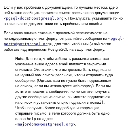
Если у вас проблема с документацией, то лучшим местом, где о
ней можно сообщить является список рассылки по документации
<
pgsql-docs@postgresql.org
>
. Пожалуйста, указывайте точно
в какая части документации есть проблемы или ошибки.
Если ваша ошибка связана с проблемой переносимости на
неподдерживамую платформу, отправляйте сообщение на
<
pgsql-
ports@postgresql.org
>
, для того, чтобы мы (и вы) могли
работать над переносом
PostgreSQL
на вашу платформу.
Note:
Для того, чтобы избежать рассылки спама, все
указанные выше адреса email являются закрытыми
списками. Это значит, что вы должны быть подписаны
на нужный вам список рассылки, чтобы отправить туда
сообщение. (Однако, вам не нужно быть подписанным
на список, если вы используете web-форму). Если вы
хотите отправлять сообщения, но не хотите получать
другие сообщения из списка, вы можете подписаться
на список и установить опцию подписки в
nomail
.
Чтобы получить более подробную информацию,
отправьте письмо, в теле которого должна быть одно
слово
help
на адрес
<
majordomo@postgresql.org
>
,