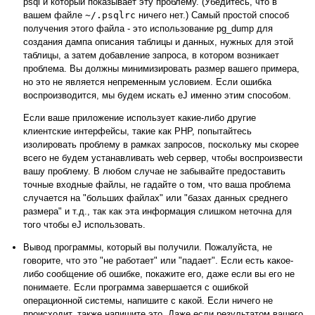
psql
и который показывает эту проблему. (Убедитесь, что в
вашем файле
~/.psqlrc
ничего нет.) Самый простой способ
получения этого файла - это использование
pg_dump
для
создания дампа описания таблицы и данных, нужных для этой
таблицы, а затем добавление запроса, в котором возникает
проблема. Вы должны минимизировать размер вашего примера,
но это не является непременным условием. Если ошибка
воспроизводится, мы будем искать еЈ именно этим способом.
Если ваше приложение использует какие-либо другие
клиентские интерфейсы, такие как
PHP
, попытайтесь
изолировать проблему в рамках запросов, поскольку мы скорее
всего не будем устанавливать web сервер, чтобы воспроизвести
вашу проблему. В любом случае не забывайте предоставить
точные входные файлы, не гадайте о том, что ваша проблема
случается на
"больших файлах"
или
"базах данных среднего
размера"
и т.д., так как эта информация слишком неточна для
того чтобы еЈ использовать.
Вывод программы, который вы получили. Пожалуйста, не
говорите, что это
"не работает"
или
"падает"
. Если есть какое-
либо сообщение об ошибке, покажите его, даже если вы его не
понимаете. Если программа завершается с ошибкой
операционной системы, напишите с какой. Если ничего не
происходит, также напишите это. Даже если результатом вашего