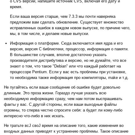
о CVS версии, напишите источник CVS, включая его дату и
время.
Если ваша версия старше, чем 7.3.3 мы почти наверняка
предложим вам сделать обновление. Существует множество
исправленных ошибок в каждом новом выпуске, по причине чего,
мы, в том числе, и делаем новые выпуски.
Информация о платформе. Сюда включается имя ядра и его
версия, версия C библиотеки, процессор, информация о памяти.
В большинстве случаев, вполне достаточно указать
производителя дистрибутива и версию, но не думайте, что все
знают о том, что такое
"Debian"
или что каждый работает на
процессоре Pentium. Если у вас есть проблемы при установке,
то необходима также информация про компиляторы, make и т.д.
Не пугайтесь если ваше сообщение об ошибке будет довольно
длинным. Это проза жизни. Гораздо лучше указать всю
необходимую информацию сразу, чем нам потом выспрашивать
факты у вас. С другой стороны, если ваши выходные файлы
огромны, то сперва честно спросите себя: а будет ли кому-либо
интересно что-либо в них искать.
Не тратьте всЈ своЈ время на описание того, какие изменения во
входных данных приводят к устранению проблемы. Такое описание