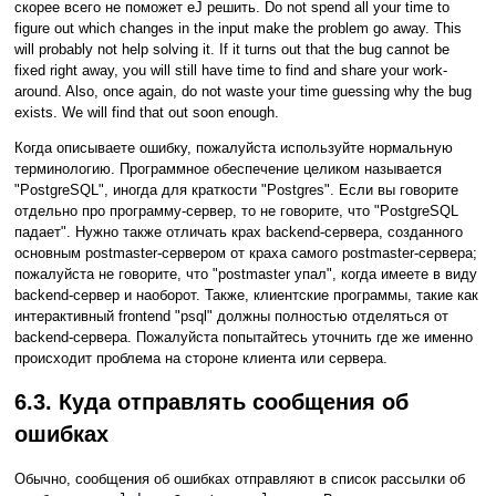
скорее всего не поможет еЈ решить. Do not spend all your time to
figure out which changes in the input make the problem go away. This
will probably not help solving it. If it turns out that the bug cannot be
fixed right away, you will still have time to find and share your work-
around. Also, once again, do not waste your time guessing why the bug
exists. We will find that out soon enough.
Когда описываете ошибку, пожалуйста используйте нормальную
терминологию. Программное обеспечение целиком называется
"PostgreSQL"
, иногда для краткости
"Postgres"
. Если вы говорите
отдельно про программу-сервер, то не говорите, что
"PostgreSQL
падает"
. Нужно также отличать крах backend-сервера, созданного
основным postmaster-сервером от краха самого postmaster-сервера;
пожалуйста не говорите, что
"postmaster упал"
, когда имеете в виду
backend-сервер и наоборот. Также, клиентские программы, такие как
интерактивный frontend
"
psql
"
должны полностью отделяться от
backend-сервера. Пожалуйста попытайтесь уточнить где же именно
происходит проблема на стороне клиента или сервера.
6.3. Куда отправлять сообщения об
ошибках
Обычно, сообщения об ошибках отправляют в список рассылки об