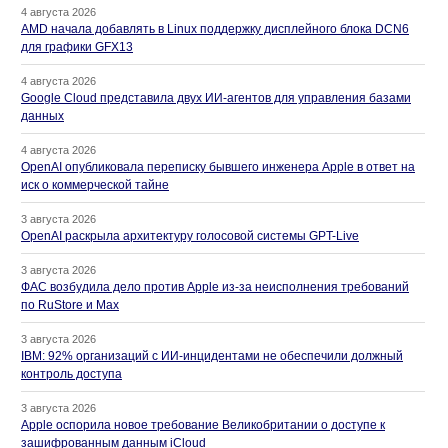
4 августа 2026
AMD начала добавлять в Linux поддержку дисплейного блока DCN6
для графики GFX13
4 августа 2026
Google Cloud представила двух ИИ-агентов для управления базами
данных
4 августа 2026
OpenAI опубликовала переписку бывшего инженера Apple в ответ на
иск о коммерческой тайне
3 августа 2026
OpenAI раскрыла архитектуру голосовой системы GPT-Live
3 августа 2026
ФАС возбудила дело против Apple из-за неисполнения требований
по RuStore и Max
3 августа 2026
IBM: 92% организаций с ИИ-инцидентами не обеспечили должный
контроль доступа
3 августа 2026
Apple оспорила новое требование Великобритании о доступе к
зашифрованным данным iCloud