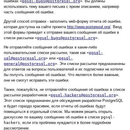
ошибках
<
pgsql-bugs@postgresql.org
>
. Вы должны
использовать тему вашего письма с ярким описанием, например
часть сообщения об ошибке.
Другой способ отправки - заполнить web-форму отчета об ошибке,
которая доступна на сайте проекта
http://www.postgresql.org/
. Ввод
этой формы приведет к отправке вашего сообщения об ошибке в
список рассылки
<
pgsql-bugs@postgresql.org
>
.
Не отправляйте сообщения об ошибках в какие-либо
пользовательские списки рассылки, такие как
<
pgsql-
sql@postgresql.org
>
или
<
pgsql-
general@postgresql.org
>
. Эти списки рассылки предназначены
для ответов на вопросы пользователей и их подписчики не хотели
бы получть сообщения об ошибках. Что является более важным,
они не смогут исправить эти ошибки.
Также, пожалуйста,
не
отправляйте сообщения об ошибках в список
рассылки разработчиков
<
pgsql-hackers@postgresql.org
>
.
Этот список предназначен для обсуждения разработки
PostgreSQL
и будет гораздо красивее, если отчеты об ошибках будут
помещаться в отдельный список. Мы можем решить открыть
дискуссию по вашему сообщению об ошибке в списке
pgsql-
hackers
, если эта проблема нуждается в более подробном
рассмотрении.