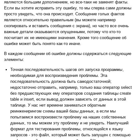
являются большим дополнением, но все-таки не заменят факты.
Если вы хотите исправить эту ошибку, то мы сперва сами должны
просто увидеть, что она происходит. Сообщение голых фактов
является относительно правильным (вы можете например
скопировать и вставить сообщения с экрана), но часто все очень
важные детали оказываются опущенными, потому что кто-то
посчитает их не имеющими значения. Кроме того сообщение об
ошибке может быть понято как-то иначе.
В каждом сообщении об ошибке должны содержаться следующие
элементы:
Точная последовательность шагов
от запуска программы
,
необходимая для воспроизведения проблемы. Эта
последовательность должна быть самодостаточной;
недостаточно отправить, например, только ваш оператор select
без предшествующих ему операторов создания таблицы create
table и insert, если вывод должен зависеть от данных в этой
таблице. У нас нет времени заниматься обратным
реинженирингом схемы вашей базы данных, а если мы
попытаемся воспроизвести проблему на наших собственных
данных, то мы можем эту проблему и не увидеть. Наилучший
формат для тестирования проблемы, относящейся к языку
запросов - это файл, который может быть запущен с помощью