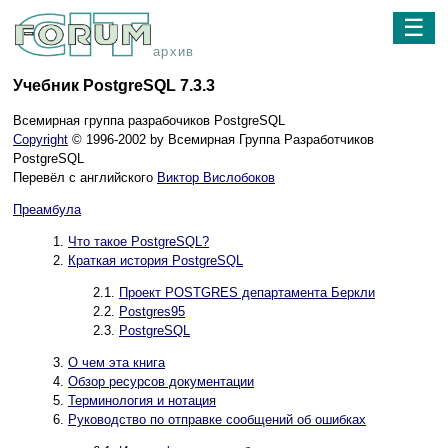
☰
архив
Учебник PostgreSQL 7.3.3
Всемирная группа разрабочиков PostgreSQL
Copyright
© 1996-2002 by Всемирная Группа Разработчиков
PostgreSQL
Перевёл с английского
Виктор Вислобоков
Преамбула
1.
Что такое
PostgreSQL
?
2.
Краткая история
PostgreSQL
2.1.
Проект
POSTGRES
департамента Беркли
2.2.
Postgres95
2.3.
PostgreSQL
3.
О чем эта книга
4.
Обзор ресурсов документации
5.
Терминология и нотация
6.
Руководство по отправке сообщений об ошибках