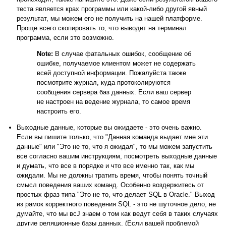
теста является крах программы или какой-либо другой явный
результат, мы можем его не получить на нашей платформе.
Проще всего скопировать то, что выводит на терминал
программа, если это возможно.
Note:
В случае фатальных ошибок, сообщение об
ошибке, получаемое клиентом может не содержать
всей доступной информации. Пожалуйста также
посмотрите журнал, куда протоколируются
сообщения сервера баз данных. Если ваш сервер
не настроен на ведение журнала, то самое время
настроить его.
Выходные данные, которые вы ожидаете - это очень важно.
Если вы пишите только, что
"Данная команда выдает мне эти
данные"
или
"Это не то, что я ожидал"
, то мы можем запустить
все согласно вашим инструкциям, посмотреть выходные данные
и думать, что все в порядке и что все именно так, как мы
ожидали. Мы не должны тратить время, чтобы понять точный
смысл поведения ваших команд. Особенно воздержитесь от
простых фраз типа
"Это не то, что делает SQL в Oracle."
Выход
из рамок корректного поведения
SQL
- это не шуточное дело, не
думайте, что мы всЈ знаем о том как ведут себя в таких случаях
другие реляционные базы данных. (Если вашей проблемой