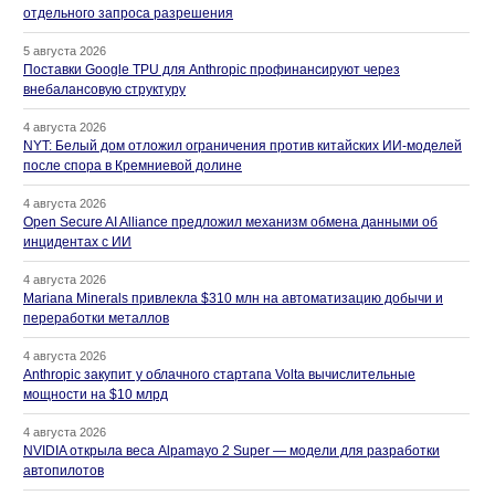
отдельного запроса разрешения
5 августа 2026
Поставки Google TPU для Anthropic профинансируют через
внебалансовую структуру
4 августа 2026
NYT: Белый дом отложил ограничения против китайских ИИ-моделей
после спора в Кремниевой долине
4 августа 2026
Open Secure AI Alliance предложил механизм обмена данными об
инцидентах с ИИ
4 августа 2026
Mariana Minerals привлекла $310 млн на автоматизацию добычи и
переработки металлов
4 августа 2026
Anthropic закупит у облачного стартапа Volta вычислительные
мощности на $10 млрд
4 августа 2026
NVIDIA открыла веса Alpamayo 2 Super — модели для разработки
автопилотов