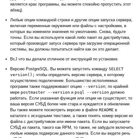
является крах программы, вы можете спокойно пропустить этот
абзац).
Любые опции командной строки и другие опции запуска сервера,
включая переменные окружения или файлы с настройками, в
которых вы изменили значения по умолчанию. Снова, будьте
точны. Если вы используете какой либо пакет из дистрибутива,
который производит запуск сервера при загрузке операционной
системы, вы должны попытаться найти как он это делает.
ВсЈ что вы делали отличное от инструкций по установке.
Версию
PostgreSQL
. Вы можете запустить команду
SELECT
version();
чтобы определить версию сервера, к которому
осуществлено подключение. Большинство исполняемых
программ также поддерживают опцию
--version
; по крайней
мере
postmaster --version
и
psql --version
должно
работать. Если указанная функция или опции не существуют, то
ваша версия СУБД более чем стара и нуждается в обновлении.
Вы также можете посмотреть версию в файле
README
в
каталоге с исходными текстами, а также понять номер версии из
файла с дистрибутивом или имени пакета. Если вы запускаете
СУБД из пакета, такого как RPM, то также, не забудьте включить
любые номера подверсии данного пакета. Если вы ведете речь