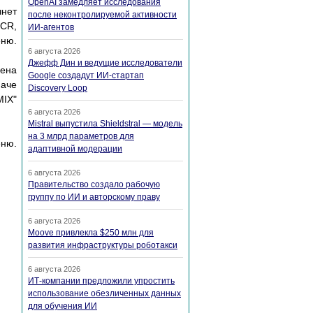
OpenAI замедляет исследования
чнет
после неконтролируемой активности
 CR,
ИИ-агентов
ню.
6 августа 2026
Джефф Дин и ведущие исследователи
лена
Google создадут ИИ-стартап
наче
Discovery Loop
MIX"
6 августа 2026
Mistral выпустила Shieldstral — модель
на 3 млрд параметров для
еню.
адаптивной модерации
6 августа 2026
Правительство создало рабочую
группу по ИИ и авторскому праву
6 августа 2026
Moove привлекла $250 млн для
развития инфраструктуры роботакси
6 августа 2026
ИТ-компании предложили упростить
использование обезличенных данных
для обучения ИИ