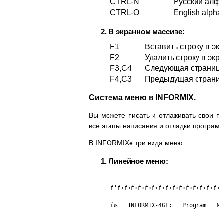
CTRL-N
Русский ал
CTRL-О
English alph
В экранном массиве:
F1
Вставить строку в 
F2
Удалить строку в э
F3,C4
Следующая страниц
F4,C3
Предыдущая страни
Система меню в INFORMIX.
Вы можете писать и отлаживать свои
все этапы написания и отладки програ
В INFORMIХе три вида меню:
Линейное меню:
ѓ'ѓ›ѓ›ѓ›ѓ›ѓ›ѓ›ѓ›ѓ›ѓ›ѓ›ѓ›ѓ›ѓ›ѓ›ѓ›
ѓљ   INFORMIX-4GL:   Program   M