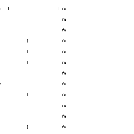
h   [                       ] ѓљ

                              ѓљ

                              ѓљ

             ]                ѓљ

             ]                ѓљ

             ]                ѓљ

                              ѓљ

h                             ѓљ

             ]                ѓљ

                              ѓљ

                              ѓљ

             ]                ѓљ
