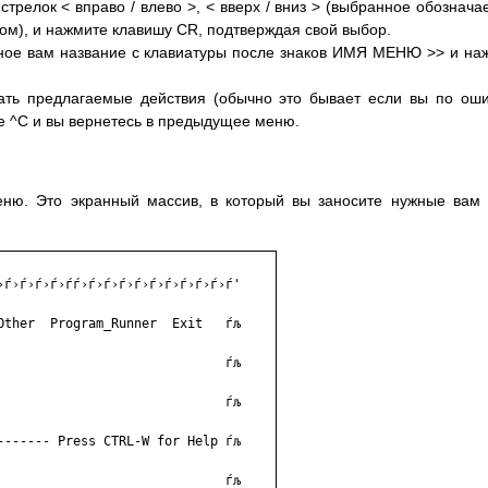
релок < вправо / влево >, < вверх / вниз > (выбранное обознача
ом), и нажмите клавишу CR, подтверждая свой выбор.
ное вам название с клавиатуры после знаков ИМЯ МЕНЮ >> и на
ть предлагаемые действия (обычно это бывает если вы по ош
е ^С и вы вернетесь в предыдущее меню.
меню. Это экранный массив, в который вы заносите нужные вам
›ѓ›ѓ›ѓ›ѓ›ѓѓ›ѓ›ѓ›ѓ›ѓ›ѓ›ѓ›ѓ›ѓ›ѓ›ѓ'

Other  Program_Runner  Exit   ѓљ

                              ѓљ

                              ѓљ

------- Press CTRL-W for Helр ѓљ

                              ѓљ
