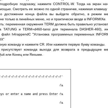
 подробную подсказку, нажмите CONTROL-W. Тогда на экран на
мощью. Смотреть ее можно по одной страничке, нажимая клавишу
По достижении конца файла вы выйдете обратно, в режим ме
е только в линейных меню, но и практически везде в INFORMIХе.
ить: переменная окружения TERM должна быть правильно установ
ла TATUNG и TERM=d460-tansi для терминала DASHER-460), и
. файл h4rappendC "Установка программных переменных INFOR
IX"
ную команду и нажмите CR. Или нажмите первую букву команды.
 присутствует команда выхода для возврата в предыдущее м
Quit или Конец или Resuме.
›ѓ›ѓ›ѓ›ѓ›ѓ›ѓ›ѓ›ѓ›ѓ›ѓ›ѓ›ѓ›ѓ›ѓ›ѓ›ѓ›ѓ›ѓ'

                                   ѓљ

ys or enter a name and press Enter ѓљ

                                   ѓљ
