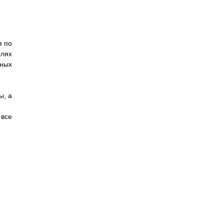
я по
олях
нных
ы, а
 все