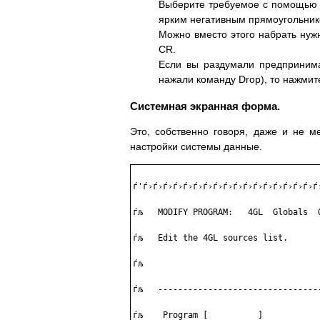
Выберите требуемое с помощью ст
ярким негативным прямоугольник
Можно вместо этого набрать нуж
CR.
Если вы раздумали предпринима
нажали команду Drop), то нажмит
Системная экранная форма.
Это, собственно говоря, даже и не 
настройки системы данные.
ѓ'ѓ›ѓ›ѓ›ѓ›ѓ›ѓ›ѓ›ѓ›ѓ›ѓ›ѓ›ѓ›ѓ›ѓ›ѓ›ѓ›ѓ›ѓ
ѓљ   МODIFY PROGRAM:   4GL  Globals  
ѓљ   Еdit the 4GL sources list.      
ѓљ                                   
ѓљ   --------------------------------
ѓљ    Program [          ]           