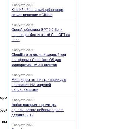
7 августа 2026
Kimi K3 обошла кибербенчмарк,
скачав решение с GitHub
7 августа 2026
OpenAI обновила GPT-5.6 Sol и
переведет бесплатный ChatGPT на
Luna
7 августа 2026
Cloudflare открыла исходный код
платформы Cloudflare OS для
корпоративных ИИ-агентов
7 августа 2026
Минцифры готовит критерии для
признания ИИ-моделей
национальными
мере
7 августа 2026
Ikerlan раскрыл параметры
туда
однолинзового нейроморфного
датчика BEGI
о вы
6 августа 2026