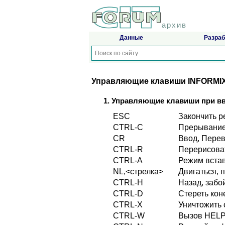
архив
Данные
Разраб
Управляющие клавиши INFORMI
Управляющие клавиши при вв
ESС
Закончить р
CTRL-С
Прерывание
CR
Ввод, Перев
CTRL-R
Перерисова
CTRL-А
Режим вста
NL,<стрелка>
Двигаться, 
CTRL-Н
Назад, забо
CTRL-D
Стереть кон
CTRL-Х
Уничтожить 
CTRL-W
Вызов HELP 