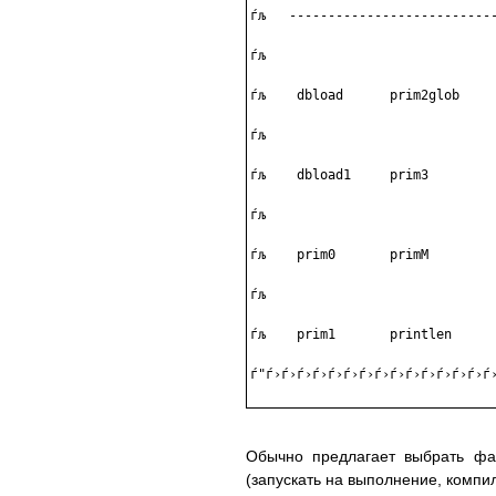
ѓљ   ---------------------------
ѓљ                              
ѓљ    dbload      prim2glob     
ѓљ                              
ѓљ    dbload1     prim3         
ѓљ                              
ѓљ    prim0       primM         
ѓљ                              
ѓљ    prim1       printlen      
ѓ"ѓ›ѓ›ѓ›ѓ›ѓ›ѓ›ѓ›ѓ›ѓ›ѓ›ѓ›ѓ›ѓ›ѓ›ѓ›
Обычно предлагает выбрать фай
(запускать на выполнение, компил