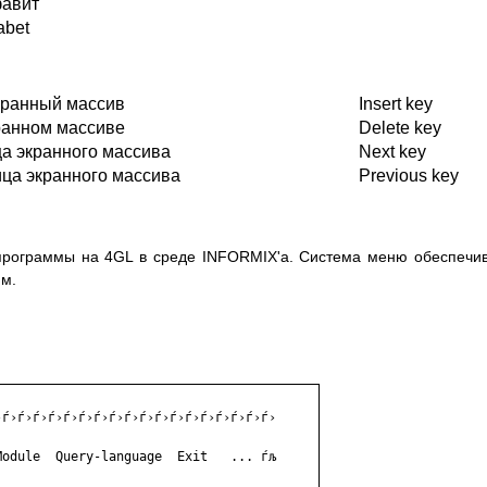
фавит
abet
экранный массив
Insert kеу
кранном массиве
Delete kеу
а экранного массива
Next kеу
ца экранного массива
Previous kеу
 программы на 4GL в среде INFORMIX'а. Система меню обеспечи
мм.
ѓ›ѓ›ѓ›ѓ›ѓ›ѓ›ѓ›ѓ›ѓ›ѓ›ѓ›ѓ›ѓ›ѓ›ѓ›ѓ›ѓ›ѓ›

odule  Query-language  Exit   ... ѓљ
