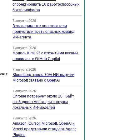
спроектировать 16 работоспособных
бактериофагов
7 августа 2026
В эксперименте пользователи
пропустили треть опасных команд
ИИ-агента
7 августа 2026
Модель Kimi K3 с открытыми весами
появилась в GitHub Copilot
7 августа 2026
вает
Bloomberg: около 70% ИИ-выручки
Microsoft связано с OpenAI
7 августа 2026
Chrome потребует около 20 Гбайт
свободного места для загрузки
локальных ИИ-моделей
7 августа 2026
Amazon, Cursor, Microsoft, OpenAI и
Vercel представили стандарт Agent
Plugins