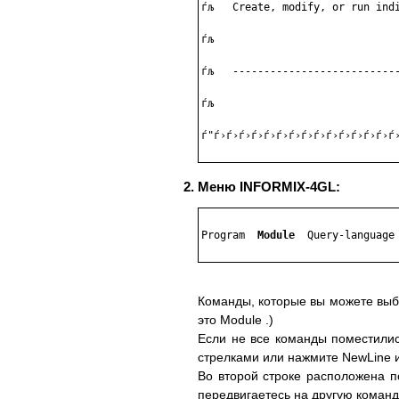
ѓљ   Сreate, modify, or run indi
ѓљ                              
ѓљ   ---------------------------
ѓљ                              
ѓ"ѓ›ѓ›ѓ›ѓ›ѓ›ѓ›ѓ›ѓ›ѓ›ѓ›ѓ›ѓ›ѓ›ѓ›ѓ›
Меню INFORMIX-4GL:
Program  
Module
  Query-language 
Команды, которые вы можете выб
это Module .)
Если не все команды поместились
стрелками или нажмите NewLine 
Во второй строке расположена п
передвигаетесь на другую команд