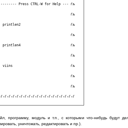
-------- Press CTRL-W for Help --- ѓљ

                                   ѓљ

 printlen2                         ѓљ

                                   ѓљ

 printlen4                         ѓљ

                                   ѓљ

 viins                             ѓљ

                                   ѓљ

                                   ѓљ

ѓ›ѓ›ѓ›ѓ›ѓ›ѓ›ѓ›ѓ›ѓ›ѓ›ѓ›ѓ›ѓ›ѓ›ѓ›ѓ›ѓ›ѓ›ѓ

л, программу, модуль и т.п., с которыми что-нибудь будут де
ировать, уничтожать, редактировать и пр.).