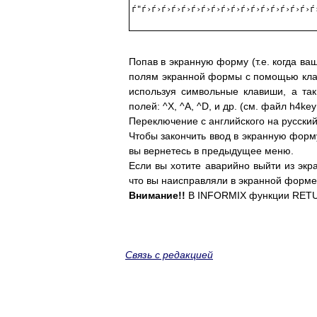
ѓ"ѓ›ѓ›ѓ›ѓ›ѓ›ѓ›ѓ›ѓ›ѓ›ѓ›ѓ›ѓ›ѓ›ѓ›ѓ›ѓ›ѓ›ѓ
Попав в экранную форму (т.е. когда ва
полям экранной формы с помощью клави
используя символьные клавиши, а та
полей: ^Х, ^А, ^D, и др. (см. файл h4k
Переключение с английского на русский 
Чтобы закончить ввод в экранную форм
вы вернетесь в предыдущее меню.
Если вы хотите аварийно выйти из эк
что вы наисправляли в экранной форме
Внимание!!
В INFORMIX функции RETUR
Связь с редакцией