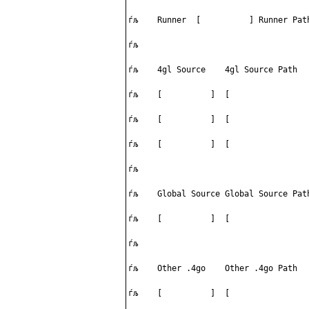
ѓљ    Runner  [          ] Runner Pat
ѓљ                                   
ѓљ    4gl Source    4gl Source Path  
ѓљ    [          ]  [                
ѓљ    [          ]  [                
ѓљ    [          ]  [                
ѓљ                                   
ѓљ    Global Source Global Source Pat
ѓљ    [          ]  [                
ѓљ                                   
ѓљ    Other .4go    Other .4go Path  
ѓљ    [          ]  [                