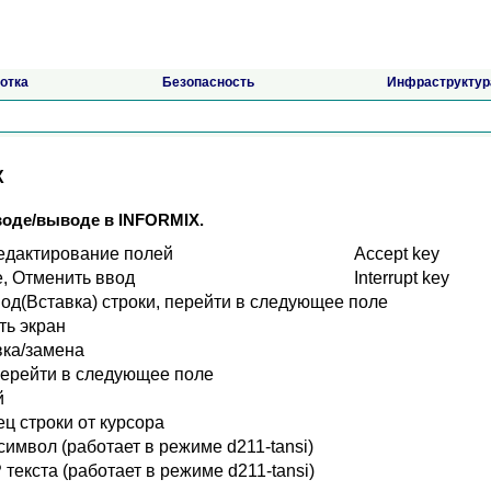
отка
Безопасность
Инфраструктур
Х
оде/выводе в INFORMIХ.
едактирование полей
Accept kеу
, Отменить ввод
Interrupt kеу
од(Вставка) строки, перейти в следующее поле
ть экран
вка/замена
перейти в следующее поле
й
ец строки от курсора
символ (работает в режиме d211-tansi)
текста (работает в режиме d211-tansi)