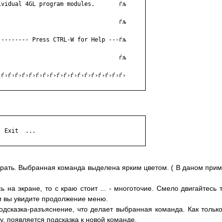
vidual 4GL program modules.       ѓљ

                                  ѓљ

-------- Press CTRL-W for Help ---ѓљ

                                  ѓљ

ѓ›ѓ›ѓ›ѓ›ѓ›ѓ›ѓ›ѓ›ѓ›ѓ›ѓ›ѓ›ѓ›ѓ›ѓ›ѓ›ѓ›ѓ›

 Exit  ...

рать. Выбранная команда выделена ярким цветом. ( В даном при
 на экране, то с краю стоит ... - многоточие. Смело двигайтесь 
и вы увидите продолжение меню.
одсказка-разъяснение, что делает выбранная команда. Как тольк
у, появляется подсказка к новой команде.