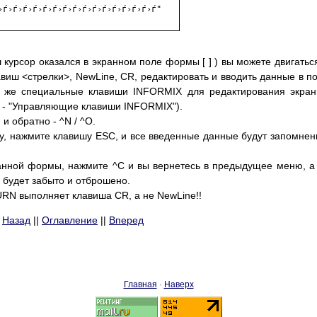
›ѓ›ѓ›ѓ›ѓ›ѓ›ѓ›ѓ›ѓ›ѓ›ѓ›ѓ›ѓ›ѓ›ѓ›ѓ›ѓ"

ш курсор оказался в экранном поле формы [ ] ) вы можете двигатьс
ш <стрелки>, NewLiпе, CR, редактировать и вводить данные в п
к же специальные клавиши INFORMIX для редактирования экра
ey - "Управляющие клавиши INFORMIX").
и обратно - ^N / ^О.
у, нажмите клавишу ESС, и все введенные данные будут запомнен
ранной формы, нажмите ^С и вы вернетесь в предыдущее меню, а
 будет забыто и отброшено.
N выполняет клавиша CR, а не NewLine!!
Назад
||
Оглавление
||
Вперед
Главная
·
Наверх