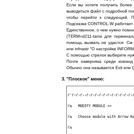
Если вы хотите получить более
выводиться файл с подробной по
чтобы перейти к следующей. 
Подсказка CONTROL-W работает н
Единственное, о чем нужно помн
(TERM=d211-tansi для термина
помощь вызвать не удастся. См
или infnastr "О настройке INFORM
С помощью стрелок выберите нуж
Почти наверняка среди команд
Обычно она называется Exit или 
"Плоское" меню:
ѓ'ѓ›ѓ›ѓ››ѓ›ѓ›ѓ›ѓ›ѓ›ѓ›ѓ›ѓ›ѓ›ѓ›ѓ›ѓ
ѓљ   МODIFY MODULE >>           
ѓљ   Сhoose module with Arrow Ke
ѓљ                              