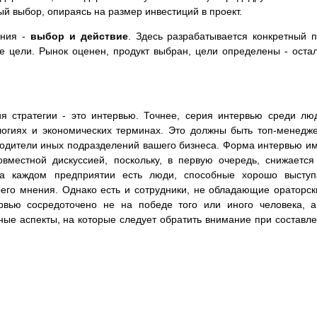
ый выбор, опираясь на размер инвестиций в проект.
ания -
выбор и действие
. Здесь разрабатывается конкретный 
е цели. Рынок оценен, продукт выбран, цели определены - оста
я стратегии - это интервью. Точнее, серия интервью среди лю
огиях и экономических терминах. Это должны быть топ-менедж
одители иных подразделений вашего бизнеса. Форма интервью и
вместной дискуссией, поскольку, в первую очередь, снижается
а каждом предприятии есть люди, способные хорошо выступа
оего мнения. Однако есть и сотрудники, не обладающие ораторс
рвью сосредоточено не на победе того или иного человека, 
вные аспекты, на которые следует обратить внимание при составл