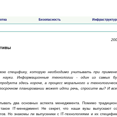
отка
Безопасность
Инфраструктур
200
ктивы
вою специфику, которую необходимо учитывать при примене
й науки. Информационные технологии - один из самых бу
продукта здесь короче, а процесс морального и технологичес
госрочном планировании может идти речь, спросите вы? И вс
итывать два основных аспекта менеджмента. Помимо традицио
 такое IT-менеджмент. Не секрет, что наши вузы выпускают с
гов. Но знакомы ли выпускники с IT-технологиями и их специфи