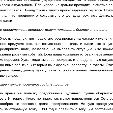
 свою актуальность. Планирование должно проходить в сжатые ср
оих планов. IT-индустрия - плохо прогнозируемая отрасль. Поэт
план, то предложите сократить его до двух-трех лет. Длител
 риски.
ые препятствия, которые могут помешать достижению цели
обность предприятия правильно реагировать на частые изменени
ажно предусмотреть все возможные преграды и риски, что в ну
предпринять шаги, позволяющие выправить ситуацию. Это важн
зания развития событий. Если ваша компания готова к переменам
ие перемен. Хуже, когда вы спрогнозировали определенную ситуа
о иные события, к которым вы оказались попросту не готовы. Отч
оречит предыдущему пункту о сокращении времени планирования
ию успеха.
щее - лучше проанализируйте прошлое
ть время на попытку предсказания будущего, лучше обернуть
сеть Интернет. Никто не знает, как может видоизмениться Сеть з
нообразные прогнозы, делать предположения. Но куда проще уч
ь за отправную точку 1980 год и сравнить с текущим состояние