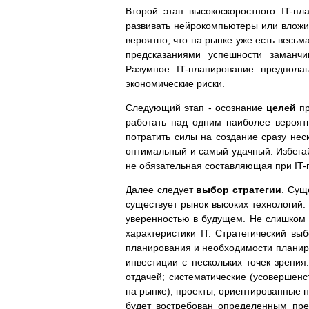
Второй этап высокоскоростного IT-п
развивать нейрокомпьютеры или вложит
вероятно, что на рынке уже есть весьм
предсказаниями успешности заманчи
Разумное IT-планирование предпола
экономические риски.
Следующий этап - осознание
целей
пр
работать над одним наиболее вероят
потратить силы на создание сразу нес
оптимальный и самый удачный. Избегай
не обязательная составляющая при IT-
Далее следует
выбор стратегии
. Сущ
существует рынок высоких технологий.
уверенностью в будущем. Не слишком о
характеристики IT. Стратегический вы
планирования и необходимости планиро
инвестиции с нескольких точек зрения
отдачей; систематические (усовершенс
на рынке); проекты, ориентированные н
будет востребован определенным пред