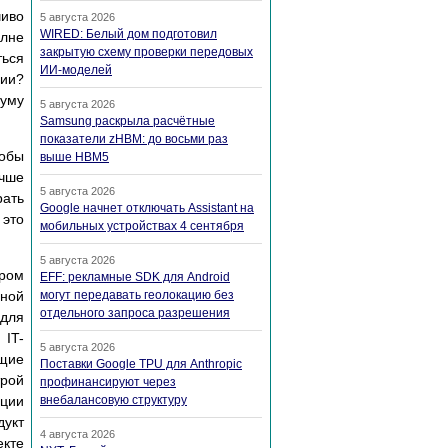
чиво
5 августа 2026
WIRED: Белый дом подготовил
олне
закрытую схему проверки передовых
ться
ИИ-моделей
гии?
муму
5 августа 2026
Samsung раскрыла расчётные
показатели zHBM: до восьми раз
тобы
выше HBM5
учше
5 августа 2026
рать
Google начнет отключать Assistant на
 это
мобильных устройствах 4 сентября
5 августа 2026
ором
EFF: рекламные SDK для Android
ьной
могут передавать геолокацию без
отдельного запроса разрешения
 для
 IT-
5 августа 2026
ущие
Поставки Google TPU для Anthropic
трой
профинансируют через
иции
внебалансовую структуру
дукт
4 августа 2026
екте