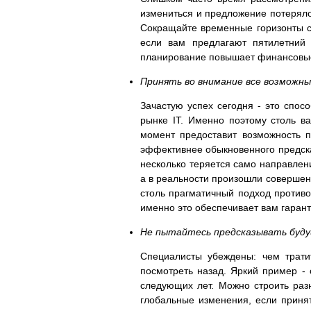
измениться и предложение потеряло
Сокращайте временные горизонты св
если вам предлагают пятилетний 
планирование повышает финансовые
Принять во внимание все возможн
Зачастую успех сегодня - это спос
рынке IT. Именно поэтому столь в
момент предоставит возможность 
эффективнее обыкновенного предска
несколько теряется само направлен
а в реальности произошли совершенн
столь прагматичный подход против
именно это обеспечивает вам гарант
Не пытайтесь предсказывать буду
Специалисты убеждены: чем трати
посмотреть назад. Яркий пример - 
следующих лет. Можно строить раз
глобальные изменения, если принят