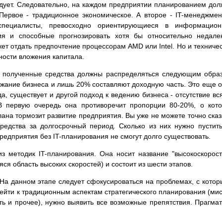
адует. Следовательно, на каждом предприятии планированием до
Первое - традиционное экономическое. А второе - IT-менеджмен
специалисты, превосходно ориентирующиеся в информацион
тия и способные прогнозировать хотя бы относительно недале
ет отдать предпочтение процессорам AMD или Intel. Но и техниче
ности вложения капитала.
IT полученные средства должны распределяться следующим обра
жание бизнеса и лишь 20% составляют доходную часть. Это еще 
а, существует и другой подход к ведению бизнеса - отсутствие вс
 В первую очередь она противоречит пропорции 80-20%, о кот
лана тормозит развитие предприятия. Вы уже не можете точно сказ
редства за долгосрочный период. Сколько из них нужно пустит
Предприятия без IT-планирования не смогут долго существовать.
з методик IT-планирования. Она носит название "высокоскорос
ся область высоких скоростей) и состоит из шести этапов.
 На данном этапе следует сфокусироваться на проблемах, с кото
рейти к традиционным аспектам стратегического планирования (ми
ть и прочее), нужно выявить все возможные препятствия. Прагма