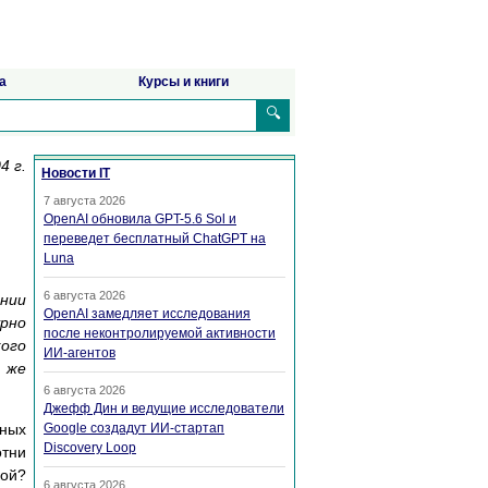
а
Курсы и книги
🔍
4 г.
Новости IT
7 августа 2026
OpenAI обновила GPT-5.6 Sol и
переведет бесплатный ChatGPT на
Luna
6 августа 2026
нии
OpenAI замедляет исследования
рно
после неконтролируемой активности
кого
ИИ-агентов
е же
6 августа 2026
Джефф Дин и ведущие исследователи
нных
Google создадут ИИ-стартап
Discovery Loop
отни
кой?
6 августа 2026