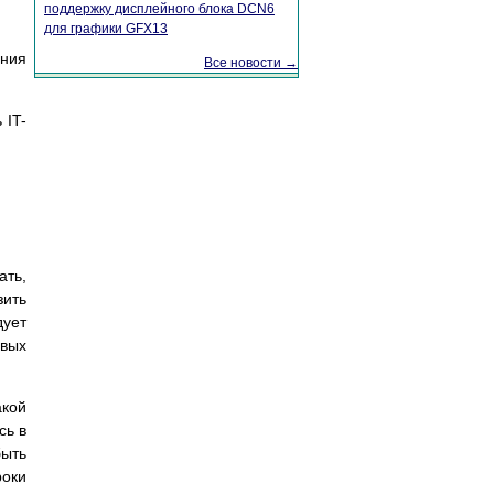
поддержку дисплейного блока DCN6
для графики GFX13
ания
Все новости →
 IT-
ать,
зить
дует
овых
акой
сь в
быть
роки