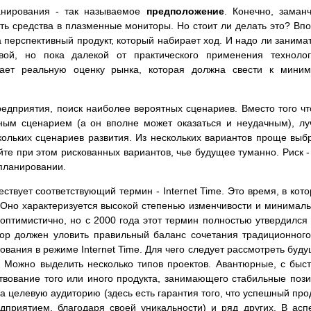
ланирования - так называемое
предположение
. Конечно, заман
ь средства в плазменные мониторы. Но стоит ли делать это? Вп
а перспективный продукт, который набирает ход. И надо ли занима
вой, но пока далекой от практического применения техноло
гает реальную оценку рынка, которая должна свести к мини
едприятия, поиск наиболее вероятных сценариев. Вместо того ч
ным сценарием (а он вполне может оказаться и неудачным), л
кольких сценариев развития. Из нескольких вариантов проще выб
те при этом рискованных вариантов, чье будущее туманно. Риск -
планировании.
ествует соответствующий термин - Internet Time. Это время, в кот
 Оно характеризуется высокой степенью изменчивости и минимал
птимистично, но с 2000 года этот термин полностью утвердился
бор должен уловить правильный баланс сочетания традиционного
вания в режиме Internet Time. Для чего следует рассмотреть буд
. Можно выделить несколько типов проектов. Авантюрные, с быс
твование того или иного продукта, занимающего стабильные поз
а целевую аудиторию (здесь есть гарантия того, что успешный про
приятием, благодаря своей уникальности) и ряд других. В асп