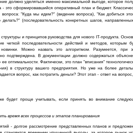
ние должно уделяться именно максимальной выгоде, которое пол
а - это сформировавшийся оперативный план и бюджет. Классиче
и вопроса: "Куда мы идем?" (видение вопроса), "Как добиться это
о делать?" (последовательность конкретных шагов, направленны
е структуры и принципов руководства для нового IT-продукта. Осно
ие четкой последовательности действий и методов, которым б
 новинки. Можно назвать это алгоритмом. Разумеется, при 
ьно подтверждена. В документации должно содержаться объясн
о ее оптимальности. Фактически, это план "вписания" технологичес
ения) в структуру вашего предприятия. Но уже на более детал
дается вопрос, как потратить деньги? Этот этап - ответ на вопрос,
нке будет проще учитывать, если принять во внимание следу
ь время всех процессов и этапов планирования
ятий - долгое рассмотрение представленных планов и предложе
я становится временем упущенной выгоды, за которое рынок у