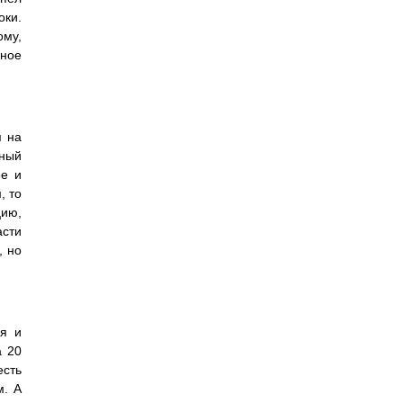
оки.
ому,
ьное
я на
жный
ее и
, то
цию,
асти
, но
ся и
а 20
есть
м. А