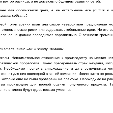
но вектор разницы, а не домыслы о будущем развития сетей.
иев для достижения цели, а не вкладывать все усилия в о
азвития событий
вой точки зрения план или самое невероятное предложение м
 экономические риски или содержать любопытные идеи. Но это в
х планов не должно проводиться параллельно. О важности времен
 этапа "знаю как" к этапу "делать"
косы. Невнимательное отношение к производству на местах не
ретической проработки. Нужно преодолевать страх неудачи, кот
ов. Необходимо проявить снисхождение и дать сотрудникам че
е станет для них последней в вашей компании. Иначе никто не реш
 которые еще не были проверены на практике. Необходимо на ра
 вы производите для верной оценки полученного продукта. Т
ление эталона будут здесь весьма уместны.