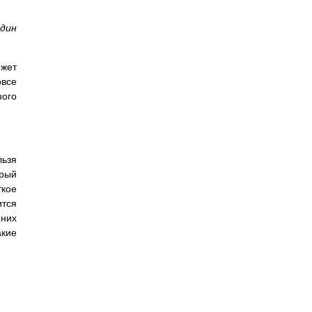
дин
ожет
овсе
ного
льзя
орый
ткое
ится
нних
акие