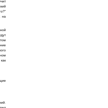
учит
ский
го?"
х на
вной
удут
этом
ение
кого
ьном
 как
ющие
ний.
спел