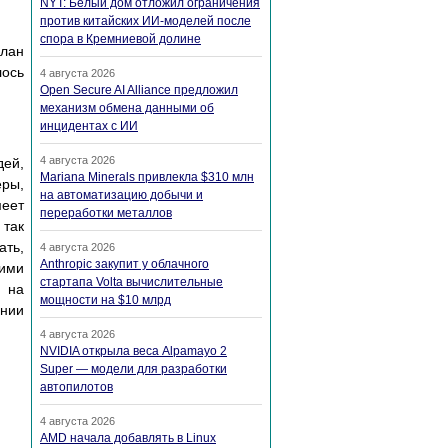
NYT: Белый дом отложил ограничения
против китайских ИИ-моделей после
спора в Кремниевой долине
план
лось
4 августа 2026
Open Secure AI Alliance предложил
механизм обмена данными об
инцидентах с ИИ
4 августа 2026
дей,
Mariana Minerals привлекла $310 млн
еры,
на автоматизацию добычи и
меет
переработки металлов
 так
ть,
4 августа 2026
Anthropic закупит у облачного
кими
стартапа Volta вычислительные
а на
мощности на $10 млрд
ении
4 августа 2026
NVIDIA открыла веса Alpamayo 2
Super — модели для разработки
автопилотов
4 августа 2026
AMD начала добавлять в Linux