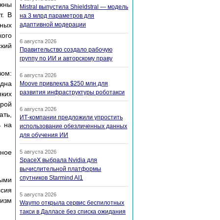
лжны
Mistral выпустила Shieldstral — модель
т. В
на 3 млрд параметров для
ных
адаптивной модерации
кого
6 августа 2026
ский
Правительство создало рабочую
группу по ИИ и авторскому праву
зом:
6 августа 2026
одна
Moove привлекла $250 млн для
развития инфраструктуры роботакси
яких
орой
6 августа 2026
ать,
ИТ-компании предложили упростить
ь на
использование обезличенных данных
для обучения ИИ
тное
5 августа 2026
SpaceX выбрала Nvidia для
вычислительной платформы
спутников Starmind AI1
рыми
ссия
5 августа 2026
тизм
Waymo открыла сервис беспилотных
такси в Далласе без списка ожидания