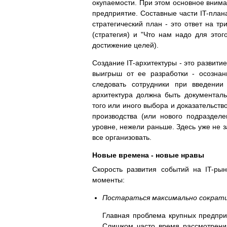
окупаемости. При этом основное внима
предприятие. Составные части IT-план
стратегический план - это ответ на тр
(стратегия) и "Что нам надо для этог
достижение целей).
Создание IT-архитектуры - это развити
выигрыш от ее разработки - осознан
следовать сотрудники при введении
архитектура должна быть документал
того или иного выбора и доказательств
производства (или нового подраздел
уровне, нежели раньше. Здесь уже не за
все организовать.
Новые времена - новые нравы
Скорость развития событий на IT-ры
моменты:
Постараться максимально сократит
Главная проблема крупных предпри
Слишком часто время рассмотрени