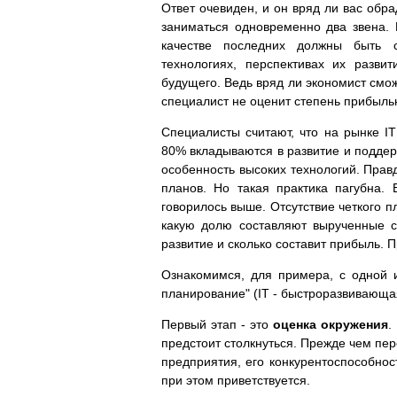
Ответ очевиден, и он вряд ли вас обр
заниматься одновременно два звена. 
качестве последних должны быть 
технологиях, перспективах их разви
будущего. Ведь вряд ли экономист смож
специалист не оценит степень прибыль
Специалисты считают, что на рынке 
80% вкладываются в развитие и поддер
особенность высоких технологий. Правд
планов. Но такая практика пагубна.
говорилось выше. Отсутствие четкого п
какую долю составляют вырученные с
развитие и сколько составит прибыль. 
Ознакомимся, для примера, с одной и
планирование" (IT - быстроразвивающая
Первый этап - это
оценка окружения
.
предстоит столкнуться. Прежде чем пе
предприятия, его конкурентоспособнос
при этом приветствуется.