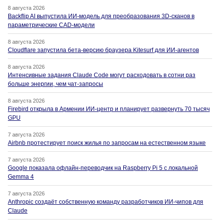
8 августа 2026
Backflip AI выпустила ИИ-модель для преобразования 3D-сканов в
параметрические CAD-модели
8 августа 2026
Cloudflare запустила бета-версию браузера Kitesurf для ИИ-агентов
8 августа 2026
Интенсивные задания Claude Code могут расходовать в сотни раз
больше энергии, чем чат-запросы
8 августа 2026
Firebird открыла в Армении ИИ-центр и планирует развернуть 70 тысяч
GPU
7 августа 2026
Airbnb протестирует поиск жилья по запросам на естественном языке
7 августа 2026
Google показала офлайн-переводчик на Raspberry Pi 5 с локальной
Gemma 4
7 августа 2026
Anthropic создаёт собственную команду разработчиков ИИ-чипов для
Claude