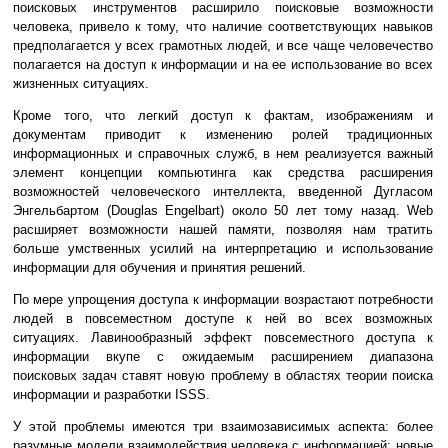
поисковых инструментов расширило поисковые возможности
человека, привело к тому, что наличие соответствующих навыков
предполагается у всех грамотных людей, и все чаще человечество
полагается на доступ к информации и на ее использование во всех
жизненных ситуациях.
Кроме того, что легкий доступ к фактам, изображениям и
документам приводит к изменению ролей традиционных
информационных и справочных служб, в нем реализуется важный
элемент концепции компьютинга как средства расширения
возможностей человеческого интеллекта, введенной Дугласом
Энгельбартом (Douglas Engelbart) около 50 лет тому назад. Web
расширяет возможности нашей памяти, позволяя нам тратить
больше умственных усилий на интерпретацию и использование
информации для обучения и принятия решений.
По мере упрощения доступа к информации возрастают потребности
людей в повсеместном доступе к ней во всех возможных
ситуациях. Лавинообразный эффект повсеместного доступа к
информации вкупе с ожидаемым расширением диапазона
поисковых задач ставят новую проблему в областях теории поиска
информации и разработки ISSS.
У этой проблемы имеются три взаимозависимых аспекта: более
разумные модели взаимодействия человека с информацией; новые