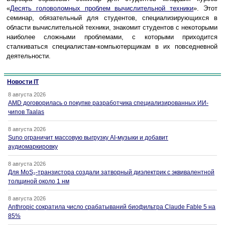
«
Десять головоломных проблем вычислительной техники
». Этот
семинар, обязательный для студентов, специализирующихся в
области вычислительной техники, знакомит студентов с некоторыми
наиболее сложными проблемами, с которыми приходится
сталкиваться специалистам-компьютерщикам в их повседневной
деятельности.
Новости IT
8 августа 2026
AMD договорилась о покупке разработчика специализированных ИИ-
чипов Taalas
8 августа 2026
Suno ограничит массовую выгрузку AI-музыки и добавит
аудиомаркировку
8 августа 2026
Для MoS₂-транзистора создали затворный диэлектрик с эквивалентной
толщиной около 1 нм
8 августа 2026
Anthropic сократила число срабатываний биофильтра Claude Fable 5 на
85%