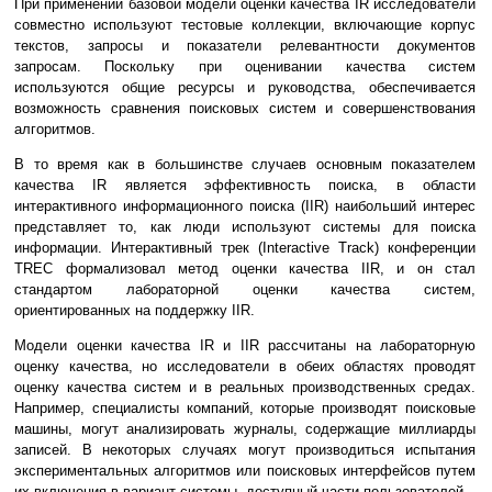
При применении базовой модели оценки качества IR исследователи
совместно используют тестовые коллекции, включающие корпус
текстов, запросы и показатели релевантности документов
запросам. Поскольку при оценивании качества систем
используются общие ресурсы и руководства, обеспечивается
возможность сравнения поисковых систем и совершенствования
алгоритмов.
В то время как в большинстве случаев основным показателем
качества IR является эффективность поиска, в области
интерактивного информационного поиска (IIR) наибольший интерес
представляет то, как люди используют системы для поиска
информации. Интерактивный трек (Interactive Track) конференции
TREC формализовал метод оценки качества IIR, и он стал
стандартом лабораторной оценки качества систем,
ориентированных на поддержку IIR.
Модели оценки качества IR и IIR рассчитаны на лабораторную
оценку качества, но исследователи в обеих областях проводят
оценку качества систем и в реальных производственных средах.
Например, специалисты компаний, которые производят поисковые
машины, могут анализировать журналы, содержащие миллиарды
записей. В некоторых случаях могут производиться испытания
экспериментальных алгоритмов или поисковых интерфейсов путем
их включения в вариант системы, доступный части пользователей.