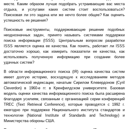
месте. Каким образом лучше подобрать устраивающие вас места
отдыха, и услугами каких систем стоит воспользоваться?
Поисковая ли это задача или же нечто более общее? Как оценить
успешность ее решения?
Поисковые инструменты, поддерживающие решение подобных
неоднозначных задач, принято называть системами поддержки
поиска информации (ISSS). Центральным вопросом разработки
ISSS является оценка ее качества. Как понять, работает ли ISSS
достаточно хорошо, как измерить показатели ее качества, как
использовать полученную информацию при создании более
удачных систем?
В области информационного поиска (IR) оценка качества систем
имеет долгую историю, восходящую к исследованиям методов
автоматической индексации, начатым Сирилом Клевердоном (Cyril
Cleverdon) в 1960-е гг. в Кренфилдском университете. Базовая
модель оценки качества информационного поиска была расширена
благодаря усилиям, связанным с организацией серии конференций
TREC (Text Retrieval Conference), которые проводятся с 1992 г.
ежегодно при поддержке Национального института стандартов и
технологии (National Institute of Standards and Technology) и
Министерства обороны США.