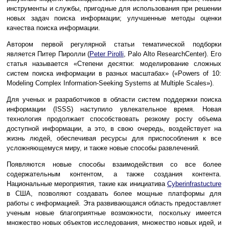
инструменты и службы, пригодные для использования при решении
новых задач поиска информации; улучшенные методы оценки
качества поиска информации.
Автором первой регулярной статьи тематической подборки
является Питер Пиролли (
Peter Pirolli
, Palo Alto ResearchCenter). Его
статья называется «Степени десятки: моделирование сложных
систем поиска информации в разных масштабах» («Powers of 10:
Modeling Complex Information-Seeking Systems at Multiple Scales»).
Для ученых и разработчиков в области систем поддержки поиска
информации (ISSS) наступило увлекательное время. Новая
технология продолжает способствовать резкому росту объема
доступной информации, а это, в свою очередь, воздействует на
жизнь людей, обеспечивая ресурсы для приспособления к все
усложняющемуся миру, и также новые способы развлечений.
Появляются новые способы взаимодействия со все более
содержательным контентом, а также создания контента.
Национальные мероприятия, такие как инициатива
Cyberinfrastucture
в США, позволяют создавать более мощные платформы для
работы с информацией. Эта развивающаяся область предоставляет
ученым новые благоприятные возможности, поскольку имеется
множество новых объектов исследования, множество новых идей, и