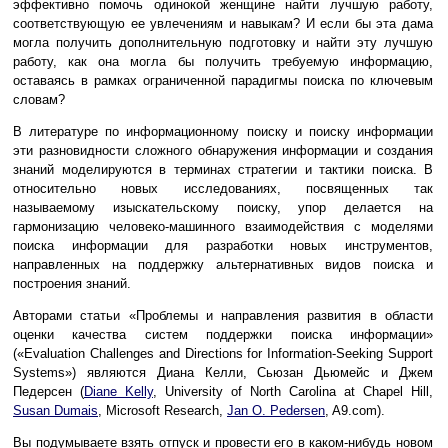
эффективно помочь одинокой женщине найти лучшую работу,
соответствующую ее увлечениям и навыкам? И если бы эта дама
могла получить дополнительную подготовку и найти эту лучшую
работу, как она могла бы получить требуемую информацию,
оставаясь в рамках ограниченной парадигмы поиска по ключевым
словам?
В литературе по информационному поиску и поиску информации
эти разновидности сложного обнаружения информации и создания
знаний моделируются в терминах стратегии и тактики поиска. В
относительно новых исследованиях, посвященных так
называемому изыскательскому поиску, упор делается на
гармонизацию человеко-машинного взаимодействия с моделями
поиска информации для разработки новых инструментов,
направленных на поддержку альтернативных видов поиска и
построения знаний.
Авторами статьи «Проблемы и направления развития в области
оценки качества систем поддержки поиска информации»
(«Evaluation Challenges and Directions for Information-Seeking Support
Systems») являются Диана Келли, Сьюзан Дьюмейс и Джем
Педерсен (
Diane Kelly
, University of North Carolina at Chapel Hill,
Susan Dumais
, Microsoft Research,
Jan O. Pedersen
, A9.com).
Вы подумываете взять отпуск и провести его в каком-нибудь новом