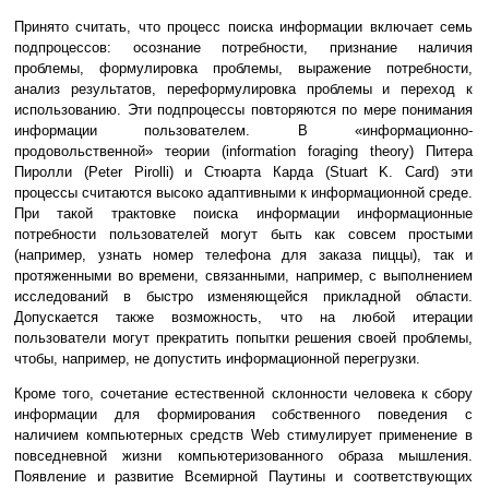
Принято считать, что процесс поиска информации включает семь
подпроцессов: осознание потребности, признание наличия
проблемы, формулировка проблемы, выражение потребности,
анализ результатов, переформулировка проблемы и переход к
использованию. Эти подпроцессы повторяются по мере понимания
информации пользователем. В «информационно-
продовольственной» теории (information foraging theory) Питера
Пиролли (Peter Pirolli) и Стюарта Карда (Stuart K. Card) эти
процессы считаются высоко адаптивными к информационной среде.
При такой трактовке поиска информации информационные
потребности пользователей могут быть как совсем простыми
(например, узнать номер телефона для заказа пиццы), так и
протяженными во времени, связанными, например, с выполнением
исследований в быстро изменяющейся прикладной области.
Допускается также возможность, что на любой итерации
пользователи могут прекратить попытки решения своей проблемы,
чтобы, например, не допустить информационной перегрузки.
Кроме того, сочетание естественной склонности человека к сбору
информации для формирования собственного поведения с
наличием компьютерных средств Web стимулирует применение в
повседневной жизни компьютеризованного образа мышления.
Появление и развитие Всемирной Паутины и соответствующих