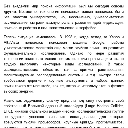
Без академии мир поиска информации был бы сегодня совсем
другим. Возможно, технология поисковых машин появилась бы и
без участия университетов, но, несомненно, университетские
исследования сыграли важную роль в развитии идей индексации,
поисковых роботов и пользовательского интерфейса.
Теперь ситуация изменилась. В 1998 г., когда вслед за Yahoo и
AltaVista появилась поисковая машина Google, работы
университетского масштаба еще могли глубоко влиять на развитие
фундаментальных исследований. Однако по мере развития
технологии поисковых машин некоммерческим организациям стало
трудно выполнять некоторые виды исследований. В таких
исследовательских областях как алгоритмы ранжирования,
масштабируемые распределенные системы и т.д. быстро стали
требоваться дорогие и крупные инструменты и наборы данных
почти такого же масштаба, как те, которые используются в физике
высоких энергий.
Равно как отдельному физику вряд ли под силу построить свой
собственный Большой адронный коллайдер (Large Hadron Collider,
LHC), никакой отдельной академической исследовательской группе
не удастся успешно выполнить исследования, для которых
требуются тысячи процессоров, крупные бригады программистов,
реализующих и поддерживающих программный код, и развитая