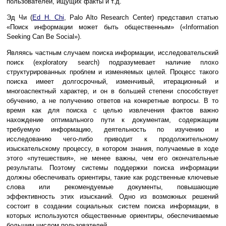
пользователей, ищущих факты и т.д.
Эд Чи (
Ed H. Chi
, Palo Alto Research Center) представил статью
«Поиск информации может быть общественным» («Information
Seeking Can Be Social»).
Являясь частным случаем поиска информации, исследовательский
поиск (exploratory search) подразумевает наличие плохо
структурированных проблем и изменяемых целей. Процесс такого
поиска имеет долгосрочный, изменчивый, итерационный и
многоаспектный характер, и он в большей степени способствует
обучению, а не получению ответов на конкретные вопросы. В то
время как для поиска с целью извлечения фактов важно
нахождение оптимального пути к документам, содержащим
требуемую информацию, деятельность по изучению и
исследованию чего-либо приводит к продолжительному
изыскательскому процессу, в котором знания, получаемые в ходе
этого «путешествия», не менее важны, чем его окончательные
результаты. Поэтому системы поддержки поиска информации
должны обеспечивать ориентиры, такие как родственные ключевые
слова или рекомендуемые документы, повышающие
эффективность этих изысканий. Одно из возможных решений
состоит в создании социальных систем поиска информации, в
которых используются общественные ориентиры, обеспечиваемые
большим числом пользователей.