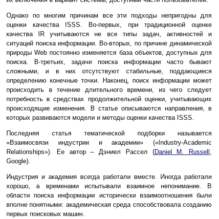
Однако по многим причинам все эти подходы непригодны для
оценки качества ISSS. Во-первых, при традиционной оценке
качества IR учитываются не все типы задач, активностей и
ситуаций поиска информации. Во-вторых, по причине динамической
природы Web постоянно изменяется база объектов, доступных для
поиска. В-третьих, задачи поиска информации часто бывают
сложными, и в них отсутствуют стабильные, поддающиеся
определению конечные точки. Наконец, поиск информации может
происходить в течение длительного времени, из чего следует
потребность в средствах продолжительной оценки, учитывающих
происходящие изменения. В статье описываются направления, в
которых развиваются модели и методы оценки качества ISSS.
Последняя статья тематической подборки называется
«Взаимосвязи индустрии и академии» («Industry-Academic
Relationships»). Ее автор – Дэниел Рассел (
Daniel M. Russell
,
Google).
Индустрия и академия всегда работали вместе. Иногда работали
хорошо, а временами испытывали взаимное непонимание. В
области поиска информации исторически взаимоотношения были
вполне понятными: академическая среда способствовала созданию
первых поисковых машин.