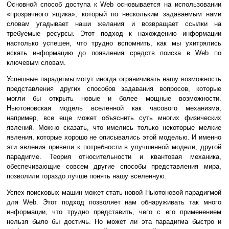
Основной способ доступа к Web основывается на использовании
«прозрачного ящика», который по нескольким задаваемым нами
словам угадывает наши желания и возвращает ссылки на
требуемые ресурсы. Этот подход к нахождению информации
настолько успешен, что трудно вспомнить, как мы ухитрялись
искать информацию до появления средств поиска в Web по
ключевым словам.
Успешные парадигмы могут иногда ограничивать нашу возможность
представления других способов задавания вопросов, которые
могли бы открыть новые и более мощные возможности.
Ньютоновская модель вселенной как часового механизма,
например, все еще может объяснить суть многих физических
явлений. Можно сказать, что имелись только некоторые мелкие
явления, которые хорошо не описывались этой моделью. И именно
эти явления привели к потребности в улучшенной модели, другой
парадигме. Теория относительности и квантовая механика,
обеспечивающие совсем другие способы представления мира,
позволили гораздо лучше понять нашу вселенную.
Успех поисковых машин может стать новой Ньютоновой парадигмой
для Web. Этот подход позволяет нам обнаруживать так много
информации, что трудно представить, чего с его применением
нельзя было бы достичь. Но может ли эта парадигма быстро и