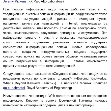
Jeremy Pickens
, FX Palo Alto Laboratory).
При поиске информации люди часто работают вместе, но
традиционные системы поиска информации не поддерживают такое
поведение, вынуждая людей прибегать к обходным путям,
например, заниматься навигацией в Internet, подглядывая за
действиями коллеги, или посылать ссылки по электронной почте,
чтобы компенсировать отсутствие пригодных инструментов. Это
наблюдение привело к тому, что несколько исследовательских
групп занялось изучением различных аспектов поддержки
совместного информационного поиска. Целью исследований
является создание инструментальных средств поддержки
совместного поиска на основе явным образом устанавливаемых
общих потребностей в информации. В статье описываются
промежуточные результаты этих исследований.
Следующая статья называется «Создание знания: что находится за
пределами поиска по ключевым словам?» («Building Knowledge:
What’s Beyond Keyword Search?»). Ее написала Моника Шрейфел
(
m.c. schraefel
, Royal Academy of Engineering).
Нельзя спорить, что сегодня Web является основным поставщиком
информации. Ключом к успеху Всемирной Паутины явилась
возможность нахождения содержащейся в ней информации.