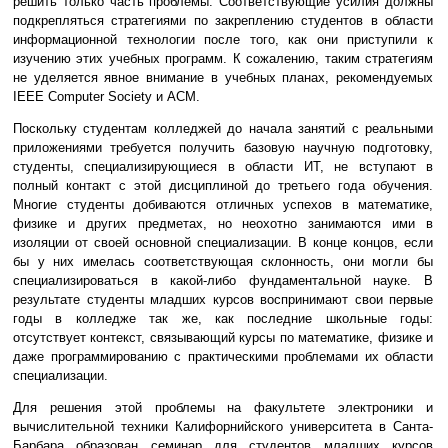
решить только часть проблемы. Соответствующие усилия должны
подкрепляться стратегиями по закреплению студентов в области
информационной технологии после того, как они приступили к
изучению этих учебных программ. К сожалению, таким стратегиям
не уделяется явное внимание в учебных планах, рекомендуемых
IEEE Computer Society и ACM.
Поскольку студентам колледжей до начала занятий с реальными
приложениями требуется получить базовую научную подготовку,
студенты, специализирующиеся в области ИТ, не вступают в
полный контакт с этой дисциплиной до третьего года обучения.
Многие студенты добиваются отличных успехов в математике,
физике и других предметах, но неохотно занимаются ими в
изоляции от своей основной специализации. В конце концов, если
бы у них имелась соответствующая склонность, они могли бы
специализироваться в какой-либо фундаментальной науке. В
результате студенты младших курсов воспринимают свои первые
годы в колледже так же, как последние школьные годы:
отсутствует контекст, связывающий курсы по математике, физике и
даже программированию с практическими проблемами их области
специализации.
Для решения этой проблемы на факультете электроники и
вычислительной техники Калифорнийского университета в Санта-
Барбара образован семинар для студентов младших курсов