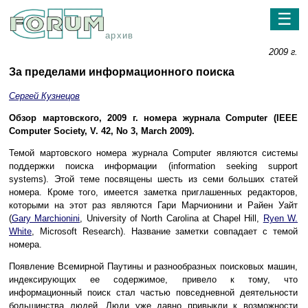
☰
архив
2009 г.
За пределами информационного поиска
Сергей Кузнецов
Обзор мартовского, 2009 г. номера журнала Computer (IEEE
Computer Society, V. 42, No 3, March 2009).
Темой мартовского номера журнала Computer являются системы
поддержки поиска информации (information seeking support
systems). Этой теме посвящены шесть из семи больших статей
номера. Кроме того, имеется заметка приглашенных редакторов,
которыми на этот раз являются Гари Марчионини и Райен Уайт
(
Gary Marchionini
, University of North Carolina at Chapel Hill,
Ryen W.
White
, Microsoft Research). Название заметки совпадает с темой
номера.
Появление Всемирной Паутины и разнообразных поисковых машин,
индексирующих ее содержимое, привело к тому, что
информационный поиск стал частью повседневной деятельности
большинства людей. Люди уже давно привыкли к возможности