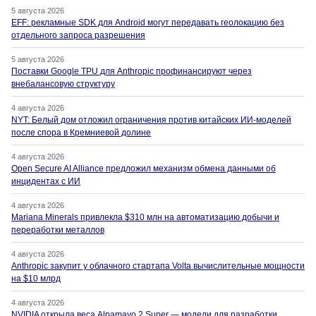
5 августа 2026
EFF: рекламные SDK для Android могут передавать геолокацию без
отдельного запроса разрешения
5 августа 2026
Поставки Google TPU для Anthropic профинансируют через
внебалансовую структуру
4 августа 2026
NYT: Белый дом отложил ограничения против китайских ИИ-моделей
после спора в Кремниевой долине
4 августа 2026
Open Secure AI Alliance предложил механизм обмена данными об
инцидентах с ИИ
4 августа 2026
Mariana Minerals привлекла $310 млн на автоматизацию добычи и
переработки металлов
4 августа 2026
Anthropic закупит у облачного стартапа Volta вычислительные мощности
на $10 млрд
4 августа 2026
NVIDIA открыла веса Alpamayo 2 Super — модели для разработки