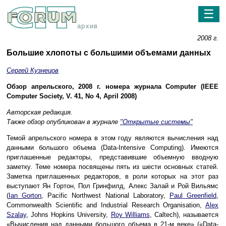
☰
архив
2008 г.
Большие хлопоты с большими объемами данных
Сергей Кузнецов
Обзор апрельского, 2008 г. номера журнала Computer (IEEE
Computer Society, V. 41, No 4, April 2008)
Авторская редакция.
Также обзор опубликован в журнале
"Открытые системы"
Темой апрельского номера в этом году являются вычисления над
данными большого объема (Data-Intensive Computing). Имеются
приглашенные редакторы, представившие объемную вводную
заметку. Теме номера посвящены пять из шести основных статей.
Заметка приглашенных редакторов, в роли которых на этот раз
выступают Ян Гортон, Пол Гринфилд, Алекс Залай и Рой Вильямс
(
Ian Gorton
, Pacific Northwest National Laboratory,
Paul Greenfield
,
Commonwealth Scientific and Industrial Research Organisation,
Alex
Szalay
, Johns Hopkins University,
Roy Williams
, Caltech), называется
«Вычисления над данными большого объема в 21-м веке» («Data-