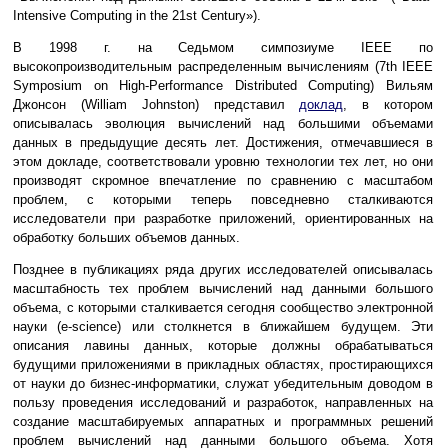
Intensive Computing in the 21st Century»).
В 1998 г. на Седьмом симпозиуме IEEE по
высокопроизводительным распределенным вычислениям (7th IEEE
Symposium on High-Performance Distributed Computing) Вильям
Джонсон (William Johnston) представил
доклад
, в котором
описывалась эволюция вычислений над большими объемами
данных в предыдущие десять лет. Достижения, отмечавшиеся в
этом докладе, соответствовали уровню технологии тех лет, но они
производят скромное впечатление по сравнению с масштабом
проблем, с которыми теперь повседневно сталкиваются
исследователи при разработке приложений, ориентированных на
обработку больших объемов данных.
Позднее в публикациях ряда других исследователей описывалась
масштабность тех проблем вычислений над данными большого
объема, с которыми сталкивается сегодня сообщество электронной
науки (e-science) или столкнется в ближайшем будущем. Эти
описания лавины данных, которые должны обрабатываться
будущими приложениями в прикладных областях, простирающихся
от науки до бизнес-информатики, служат убедительным доводом в
пользу проведения исследований и разработок, направленных на
создание масштабируемых аппаратных и программных решений
проблем вычислений над данными большого объема. Хотя