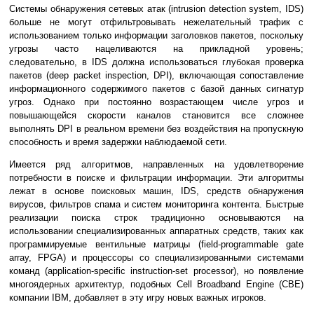
Системы обнаружения сетевых атак (intrusion detection system, IDS)
больше не могут отфильтровывать нежелательный трафик с
использованием только информации заголовков пакетов, поскольку
угрозы часто нацеливаются на прикладной уровень;
следовательно, в IDS должна использоваться глубокая проверка
пакетов (deep packet inspection, DPI), включающая сопоставление
информационного содержимого пакетов с базой данных сигнатур
угроз. Однако при постоянно возрастающем числе угроз и
повышающейся скорости каналов становится все сложнее
выполнять DPI в реальном времени без воздействия на пропускную
способность и время задержки наблюдаемой сети.
Имеется ряд алгоритмов, направленных на удовлетворение
потребности в поиске и фильтрации информации. Эти алгоритмы
лежат в основе поисковых машин, IDS, средств обнаружения
вирусов, фильтров спама и систем мониторинга контента. Быстрые
реализации поиска строк традиционно основываются на
использовании специализированных аппаратных средств, таких как
программируемые вентильные матрицы (field-programmable gate
array, FPGA) и процессоры со специализированными системами
команд (application-specific instruction-set processor), но появление
многоядерных архитектур, подобных Cell Broadband Engine (CBE)
компании IBM, добавляет в эту игру новых важных игроков.