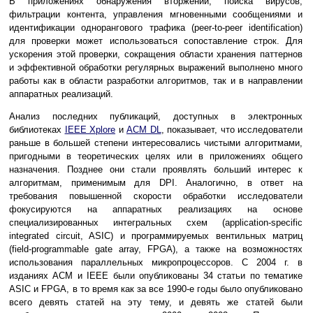
В приложениях обнаружения вторжений, поиска вирусов,
фильтрации контента, управления мгновенными сообщениями и
идентификации однорангового трафика (peer-to-peer identification)
для проверки может использоваться сопоставление строк. Для
ускорения этой проверки, сокращения области хранения паттернов
и эффективной обработки регулярных выражений выполнено много
работы как в области разработки алгоритмов, так и в направлении
аппаратных реализаций.
Анализ последних публикаций, доступных в электронных
библиотеках
IEEE Xplore
и
ACM DL
, показывает, что исследователи
раньше в большей степени интересовались чистыми алгоритмами,
пригодными в теоретических целях или в приложениях общего
назначения. Позднее они стали проявлять больший интерес к
алгоритмам, применимым для DPI. Аналогично, в ответ на
требования повышенной скорости обработки исследователи
фокусируются на аппаратных реализациях на основе
специализированных интегральных схем (application-specific
integrated circuit, ASIC) и программируемых вентильных матриц
(field-programmable gate array, FPGA), а также на возможностях
использования параллельных микропроцессоров. С 2004 г. в
изданиях ACM и IEEE были опубликованы 34 статьи по тематике
ASIC и FPGA, в то время как за все 1990-е годы было опубликовано
всего девять статей на эту тему, и девять же статей были