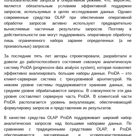
пользовательские запросы в оперативном режиме, что, вероятно,
является обязательным условием эффективной поддержки
запросов, используемых в целях исследования данных. Однако
современные средства OLAP при обеспечении оперативной
обработки запросов активно используют предварительно
вычисляемые частичные результаты запросов. Поэтому в
действительности они могут поддерживать оперативную обработку
лишь ограниченного набора заранее определенных (а не
произвольных) запросов.
За последние пять лет авторы спроектировали, разработали и
довели до работоспособного состояния сквозную аналитическую
систему ProDA (progressive data analysis system), которая позволяет
эффективно анализировать большие наборы данных. ProDA – это
клиент-серверная система с трехуровневой архитектурой. На
нижнем уровне системы поддерживается хранение данных, на
среднем уровне обрабатываются запросы. В совокупности эти два
уровня составляют серверную часть ProDA. В клиентской части
ProDA располагается уровень визуализации, обеспечивающий
формулировку запросов и представление их результатов.
В качестве средства OLAP ProDA поддерживает широкий набор
аналитических запросов над большими наборами данных. По
сравнению с традиционными средствами OLAP, в ProDA
обеспечиваются расширенные и усовершенствованные