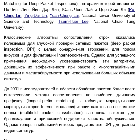
Matching for Deep Packet Inspection»), авторами которой являются
По-Чинг Лин, Йинг-Дар Лин, Юань-Ченг Лай и Церн-Хью Ли (
Po-
Ching Lin
,
Ying-Dar Lin
,
Yuan-Cheng Lai
, National Taiwan University of
Science and Technology,
Tsern-Huei Lee
, National Chiao Tung
University).
Классические алгоритмы сопоставления строк оказались
полезными для глубокой проверки сетевых пакетов (deep packet
inspection, DPI) с целью обнаружения вторжений, для поиска
вирусов и для фильтрации Internet-контента. Однако для успешного
применения необходимо усовершенствовать эти алгоритмы,
добившись их эффективности при работе с многогигабайтными
данными и масштабируемости при использовании больших объемов
сигнатур.
До 2001 г. исследователей в области обработки пакетов более всего
интересовали методы сопоставления по наиболее длинному
префиксу (longest-prefix matching) в таблицах маршрутизации
марштрутизаторов Internet и классификации пакетов по нескольким
полям (multifield packet classification) заголовка пакетов для
брандмауэров и приложений поддержки качества обслуживания.
Однако теперь наибольший интерес представляют DPI для разных
видов сигнатур.