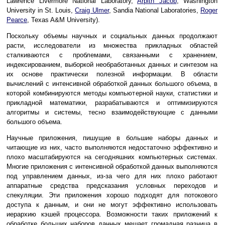
Lawrence Livermore National Laboratory,
Arpith Jacob
, Washington
University in St. Louis,
Craig Ulmer
, Sandia National Laboratories,
Roger
Pearce
, Texas A&M University).
Поскольку объемы научных и социальных данных продолжают
расти, исследователи из множества прикладных областей
сталкиваются с проблемами, связанными с хранением,
индексированием, выборкой необработанных данных и синтезом на
их основе практически полезной информации. В области
вычислений с интенсивной обработкой данных большого объема, в
которой комбинируются методы компьютерной науки, статистики и
прикладной математики, разрабатываются и оптимизируются
алгоритмы и системы, тесно взаимодействующие с данными
большого объема.
Научные приложения, пишущие в большие наборы данных и
читающие из них, часто выполняются недостаточно эффективно и
плохо масштабируются на сегодняшних компьютерных системах.
Многие приложения с интенсивной обработкой данных выполняются
под управлением данных, из-за чего для них плохо работают
аппаратные средства предсказания условных переходов и
спекуляции. Эти приложения хорошо подходят для потокового
доступа к данным, и они не могут эффективно использовать
иерархию кэшей процессора. Возможности таких приложений к
обработке больших наборов данных мешает громадная разница в