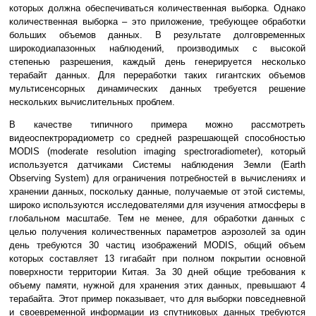
которых должна обеспечиваться количественная выборка. Однако
количественная выборка – это приложение, требующее обработки
больших объемов данных. В результате долговременных
широкодиапазонных наблюдений, производимых с высокой
степенью разрешения, каждый день генерируется несколько
терабайт данных. Для переработки таких гигантских объемов
мультисенсорных динамических данных требуется решение
нескольких вычислительных проблем.
В качестве типичного примера можно рассмотреть
видеоспектрорадиометр со средней разрешающей способностью
MODIS (moderate resolution imaging spectroradiometer), который
используется датчиками Системы наблюдения Земли (Earth
Observing System) для ограничения потребностей в вычислениях и
хранении данных, поскольку данные, получаемые от этой системы,
широко используются исследователями для изучения атмосферы в
глобальном масштабе. Тем не менее, для обработки данных с
целью получения количественных параметров аэрозолей за один
день требуются 30 частиц изображений MODIS, общий объем
которых составляет 13 гигабайт при полном покрытии основной
поверхности территории Китая. За 30 дней общие требования к
объему памяти, нужной для хранения этих данных, превышают 4
терабайта. Этот пример показывает, что для выборки повседневной
и своевременной информации из спутниковых данных требуются