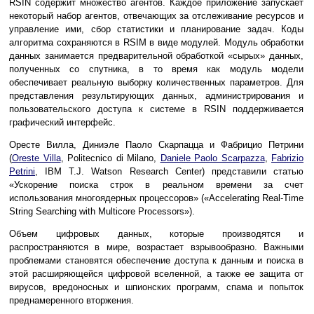
RSIN содержит множество агентов. Каждое приложение запускает
некоторый набор агентов, отвечающих за отслеживание ресурсов и
управление ими, сбор статистики и планирование задач. Коды
алгоритма сохраняются в RSIM в виде модулей. Модуль обработки
данных занимается предварительной обработкой «сырых» данных,
полученных со спутника, в то время как модуль модели
обеспечивает реальную выборку количественных параметров. Для
представления результирующих данных, администрирования и
пользовательского доступа к системе в RSIN поддерживается
графический интерфейс.
Оресте Вилла, Диниэле Паоло Скарпацца и Фабрицио Петрини
(
Oreste Villa
, Politecnico di Milano,
Daniele Paolo Scarpazza
,
Fabrizio
Petrini
, IBM T.J. Watson Research Center) представили статью
«Ускорение поиска строк в реальном времени за счет
использования многоядерных процессоров» («Accelerating Real-Time
String Searching with Multicore Processors»).
Объем цифровых данных, которые производятся и
распространяются в мире, возрастает взрывообразно. Важными
проблемами становятся обеспечение доступа к данным и поиска в
этой расширяющейся цифровой вселенной, а также ее защита от
вирусов, вредоносных и шпионских программ, спама и попыток
преднамеренного вторжения.