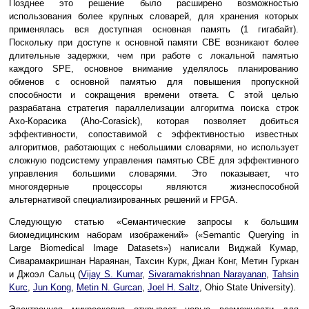
Позднее это решение было расширено возможностью
использования более крупных словарей, для хранения которых
применялась вся доступная основная память (1 гигабайт).
Поскольку при доступе к основной памяти CBE возникают более
длительные задержки, чем при работе с локальной памятью
каждого SPE, основное внимание уделялось планированию
обменов с основной памятью для повышения пропускной
способности и сокращения времени ответа. С этой целью
разрабатана стратегия параллелизации алгоритма поиска строк
Ахо-Корасика (Aho-Corasick), которая позволяет добиться
эффективности, сопоставимой с эффективностью известных
алгоритмов, работающих с небольшими словарями, но использует
сложную подсистему управления памятью CBE для эффективного
управления большими словарями. Это показывает, что
многоядерные процессоры являются жизнеспособной
альтернативой специализированных решений и FPGA.
Следующую статью «Семантические запросы к большим
биомедицинским наборам изображений» («Semantic Querying in
Large Biomedical Image Datasets») написали Виджай Кумар,
Сиварамакришнан Нараянан, Тахсин Курк, Джан Конг, Метин Гуркан
и Джоэл Сальц (
Vijay S. Kumar
,
Sivaramakrishnan Narayanan
,
Tahsin
Kurc
,
Jun Kong
,
Metin N. Gurcan
,
Joel H. Saltz
, Ohio State University).