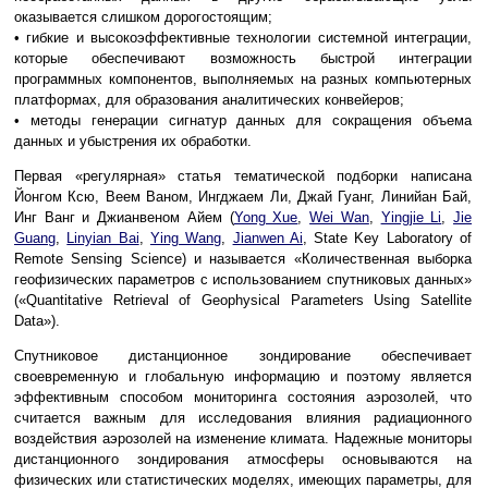
оказывается слишком дорогостоящим;
• гибкие и высокоэффективные технологии системной интеграции,
которые обеспечивают возможность быстрой интеграции
программных компонентов, выполняемых на разных компьютерных
платформах, для образования аналитических конвейеров;
• методы генерации сигнатур данных для сокращения объема
данных и убыстрения их обработки.
Первая «регулярная» статья тематической подборки написана
Йонгом Ксю, Веем Ваном, Ингджаем Ли, Джай Гуанг, Линийан Бай,
Инг Ванг и Джианвеном Айем (
Yong Xue
,
Wei Wan
,
Yingjie Li
,
Jie
Guang
,
Linyian Bai
,
Ying Wang
,
Jianwen Ai
, State Key Laboratory of
Remote Sensing Science) и называется «Количественная выборка
геофизических параметров с использованием спутниковых данных»
(«Quantitative Retrieval of Geophysical Parameters Using Satellite
Data»).
Спутниковое дистанционное зондирование обеспечивает
своевременную и глобальную информацию и поэтому является
эффективным способом мониторинга состояния аэрозолей, что
считается важным для исследования влияния радиационного
воздействия аэрозолей на изменение климата. Надежные мониторы
дистанционного зондирования атмосферы основываются на
физических или статистических моделях, имеющих параметры, для