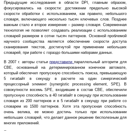
Предыдущие исследования в области DPI, главным образом,
фокусировались на скорости: достижении предельно высокой
скорости обработки с использованием, как правило, небольшого
словаря, включающего несколько тысяч ключевых слов. Позднее
важным стало и второе измерение – размер словаря. Современная
технология не позволяет создавать реализации с использованием
словарей размером в сотни тысяч паттернов. Основной проблемой
научного сообщества является обеспечение скорости доступа
сканирования текстов, достигнутой при применении небольших
словарей, при работе с гораздо большими наборами данных.
В 2007 г. авторы статьи
представили
параллельный алгоритм для
CBE, основанный на детерминированном конечном автомате,
который обеспечил пропускную способность поиска, превышающую
5 гигабайт в секунду в расчете на один синергический
процессорный элемент (synergistic processing element, SPE). В
совокупности восемь SPE, входившие в состав CBE, обеспечили
пропускную способность в 40 гигабайт в секунду при использовании
словаря из 200 паттернов и в 5 гигабайт в секунду при работе со
словарем из 1500 паттернов. Хотя эта пропускная способность
очень велика, ее можно достичь только при использовании
небольших словарей, что делает данное решение бесполезным для
многих приложений.