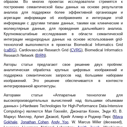
образом. Во многих проектах исследователи стремятся к
построению семантической базы данных на основе результатов
анализа для поддержки более эффективной организации и
агрегации информации об изображениях и интеграции этой
информации с другими типами данных, такими как клинические и
молекулярные данные, для проведения дальнейшего анализа.
Крупномасштабные исследования в области семантической
интеграции неоднородных данных на основе использования grid-
технологий выполняются в проектах Biomedical Informatics Grid
(
caBIG
), Cardiovascular Research Grid (
CVRG
), Biomedical Informatics
Research Network (
BIRN
).
Авторы статьи предлагают свое решение двух проблем:
аналитическая обработка крупных цифровых изображений и
поддержка семантических запросов над большими наборами
изображений. Это решение обеспечивается в контексте
интегрированной архитектуры.
Авторами статьи «Аппаратные технологии для
высокопроизводительных вычислений над большими объемами
данных» («Hardware Technologies for High-Performance Data-Intensive
Computing») являются Мая Гокхейл, Джонатан Кохен, Энди Ю, В.
Маркус Миллер, Арпит Джакоб, Крейг Алмер и Роджер Пирс (
Maya
Gokhale
,
Jonathan Cohen
,
Andy Yoo
, W. Marcus Miller (deceased),