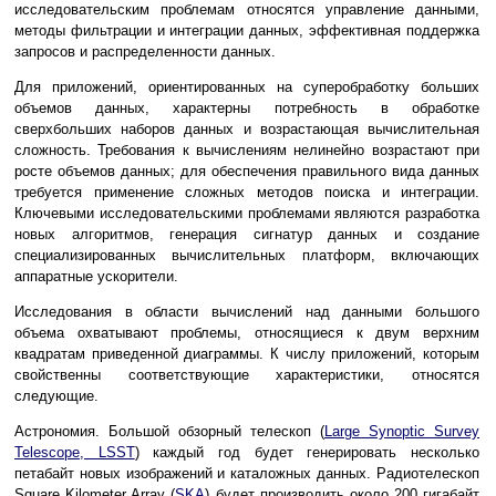
исследовательским проблемам относятся управление данными,
методы фильтрации и интеграции данных, эффективная поддержка
запросов и распределенности данных.
Для приложений, ориентированных на суперобработку больших
объемов данных, характерны потребность в обработке
сверхбольших наборов данных и возрастающая вычислительная
сложность. Требования к вычислениям нелинейно возрастают при
росте объемов данных; для обеспечения правильного вида данных
требуется применение сложных методов поиска и интеграции.
Ключевыми исследовательскими проблемами являются разработка
новых алгоритмов, генерация сигнатур данных и создание
специализированных вычислительных платформ, включающих
аппаратные ускорители.
Исследования в области вычислений над данными большого
объема охватывают проблемы, относящиеся к двум верхним
квадратам приведенной диаграммы. К числу приложений, которым
свойственны соответствующие характеристики, относятся
следующие.
Астрономия. Большой обзорный телескоп (
Large Synoptic Survey
Telescope, LSST
) каждый год будет генерировать несколько
петабайт новых изображений и каталожных данных. Радиотелескоп
Square Kilometer Array (
SKA
) будет производить около 200 гигабайт