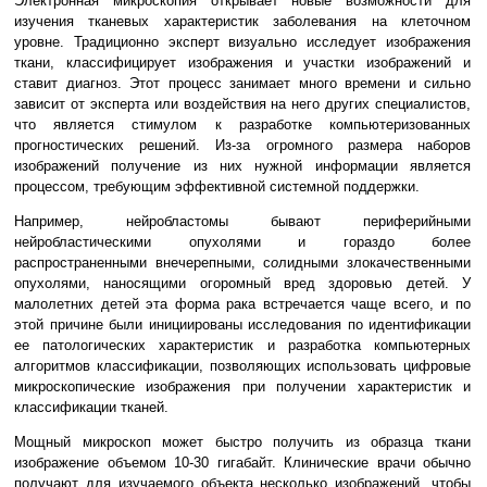
Электронная микроскопия открывает новые возможности для
изучения тканевых характеристик заболевания на клеточном
уровне. Традиционно эксперт визуально исследует изображения
ткани, классифицирует изображения и участки изображений и
ставит диагноз. Этот процесс занимает много времени и сильно
зависит от эксперта или воздействия на него других специалистов,
что является стимулом к разработке компьютеризованных
прогностических решений. Из-за огромного размера наборов
изображений получение из них нужной информации является
процессом, требующим эффективной системной поддержки.
Например, нейробластомы бывают периферийными
нейробластическими опухолями и гораздо более
распространенными внечерепными, с
о
лидными злокачественными
опухолями, наносящими огоромный вред здоровью детей. У
малолетних детей эта форма рака встречается чаще всего, и по
этой причине были инициированы исследования по идентификации
ее патологических характеристик и разработка компьютерных
алгоритмов классификации, позволяющих использовать цифровые
микроскопические изображения при получении характеристик и
классификации тканей.
Мощный микроскоп может быстро получить из образца ткани
изображение объемом 10-30 гигабайт. Клинические врачи обычно
получают для изучаемого объекта несколько изображений, чтобы