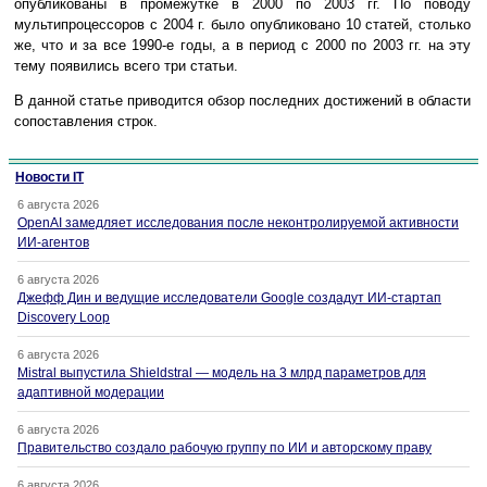
опубликованы в промежутке в 2000 по 2003 гг. По поводу
мультипроцессоров с 2004 г. было опубликовано 10 статей, столько
же, что и за все 1990-е годы, а в период с 2000 по 2003 гг. на эту
тему появились всего три статьи.
В данной статье приводится обзор последних достижений в области
сопоставления строк.
Новости IT
6 августа 2026
OpenAI замедляет исследования после неконтролируемой активности
ИИ-агентов
6 августа 2026
Джефф Дин и ведущие исследователи Google создадут ИИ-стартап
Discovery Loop
6 августа 2026
Mistral выпустила Shieldstral — модель на 3 млрд параметров для
адаптивной модерации
6 августа 2026
Правительство создало рабочую группу по ИИ и авторскому праву
6 августа 2026