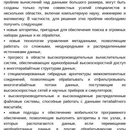
проблем вычислений над данными большого размера, могут быть
созданы только путем совместных усилий специалистов в
нескольких областях, включая компьютерную науку, инженерию и
математику. В частности, для решения этих проблем необходимо
получить следующее:
• новые алгоритмы, пригодные для обеспечения поиска в огромных
наборах данных и их обработки;
• новые технологии управления метаданными, позволяющие
работать со сложными, неоднородными и распределенными
источниками данных;
• прогресс в области высокопроизводительных вычислительных
систем, обеспечивающих единообразный высокоскоростной доступ
к многотерабайтным структурам данных;
• специализированные гибридные архитектуры межкомпонентных
соединений, позволяющие обрабатывать и отфильтровывать
многогигабайтные потоки данных, поступающие из
высокоскоростных сетей и научных приборов и симуляторов;
• высокопроизводительные и высоконадежные распределенные
файловые системы, способные работать с данными петабайтного
масштаба;
• новые подходы к обеспечению мобильности программного
обеспечения, позволяющие выполнять алгоритмы в тех узлах, в
которых располагаются данные, если перемещение
необработанных данных в другие обрабатывающие узлы