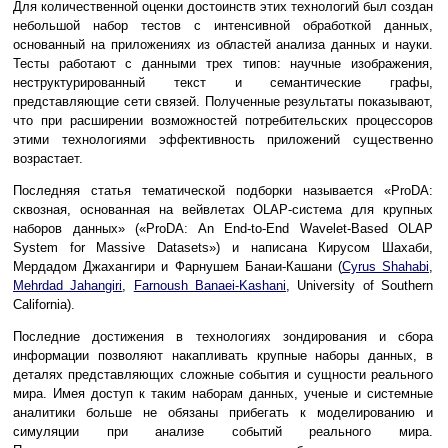
Для количественной оценки достоинств этих технологий был создан
небольшой набор тестов с интенсивной обработкой данных,
основанный на приложениях из областей анализа данных и науки.
Тесты работают с данными трех типов: научные изображения,
неструктурированный текст и семантические графы,
представляющие сети связей. Полученные результаты показывают,
что при расширении возможностей потребительских процессоров
этими технологиями эффективность приложений существенно
возрастает.
Последняя статья тематической подборки называется «ProDA:
сквозная, основанная на вейвлетах OLAP-система для крупных
наборов данных» («ProDA: An End-to-End Wavelet-Based OLAP
System for Massive Datasets») и написана Кирусом Шахаби,
Мердадом Джахангири и Фарнушем Банаи-Кашани (
Cyrus Shahabi
,
Mehrdad Jahangiri
,
Farnoush Banaei-Kashani
, University of Southern
California).
Последние достижения в технологиях зондирования и сбора
информации позволяют накапливать крупные наборы данных, в
деталях представляющих сложные события и сущности реального
мира. Имея доступ к таким наборам данных, ученые и системные
аналитики больше не обязаны прибегать к моделированию и
симуляции при анализе событий реального мира.