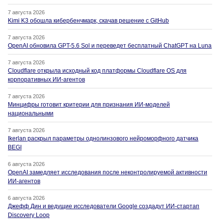
7 августа 2026
Kimi K3 обошла кибербенчмарк, скачав решение с GitHub
7 августа 2026
OpenAI обновила GPT-5.6 Sol и переведет бесплатный ChatGPT на Luna
7 августа 2026
Cloudflare открыла исходный код платформы Cloudflare OS для
корпоративных ИИ-агентов
7 августа 2026
Минцифры готовит критерии для признания ИИ-моделей
национальными
7 августа 2026
Ikerlan раскрыл параметры однолинзового нейроморфного датчика
BEGI
6 августа 2026
OpenAI замедляет исследования после неконтролируемой активности
ИИ-агентов
6 августа 2026
Джефф Дин и ведущие исследователи Google создадут ИИ-стартап
Discovery Loop