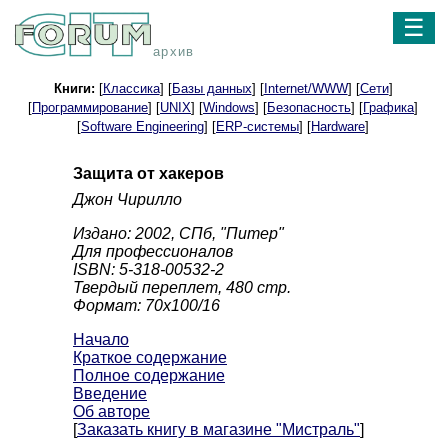
☰
архив
Книги:
[
Классика
] [
Базы данных
] [
Internet/WWW
] [
Сети
]
[
Программирование
] [
UNIX
] [
Windows
] [
Безопасность
] [
Графика
]
[
Software Engineering
] [
ERP-системы
] [
Hardware
]
Защита от хакеров
Джон Чирилло
Издано: 2002, СПб, "Питер"
Для профессионалов
ISBN: 5-318-00532-2
Твердый переплет, 480 стр.
Формат: 70x100/16
Начало
Краткое содержание
Полное содержание
Введение
Об авторе
[
Заказать книгу в магазине "Мистраль"
]