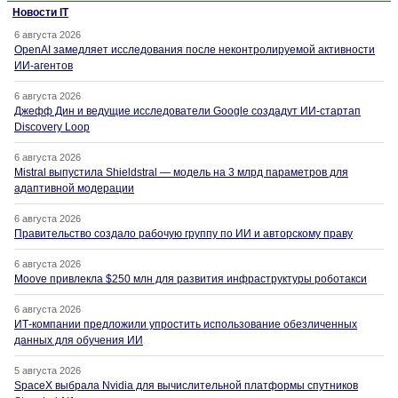
Новости IT
6 августа 2026
OpenAI замедляет исследования после неконтролируемой активности
ИИ-агентов
6 августа 2026
Джефф Дин и ведущие исследователи Google создадут ИИ-стартап
Discovery Loop
6 августа 2026
Mistral выпустила Shieldstral — модель на 3 млрд параметров для
адаптивной модерации
6 августа 2026
Правительство создало рабочую группу по ИИ и авторскому праву
6 августа 2026
Moove привлекла $250 млн для развития инфраструктуры роботакси
6 августа 2026
ИТ-компании предложили упростить использование обезличенных
данных для обучения ИИ
5 августа 2026
SpaceX выбрала Nvidia для вычислительной платформы спутников