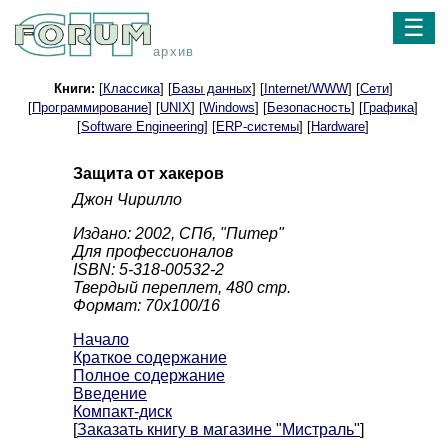
☰
архив
Книги:
[
Классика
] [
Базы данных
] [
Internet/WWW
] [
Сети
]
[
Программирование
] [
UNIX
] [
Windows
] [
Безопасность
] [
Графика
]
[
Software Engineering
] [
ERP-системы
] [
Hardware
]
Защита от хакеров
Джон Чирилло
Издано: 2002, СПб, "Питер"
Для профессионалов
ISBN: 5-318-00532-2
Твердый переплет, 480 стр.
Формат: 70x100/16
Начало
Краткое содержание
Полное содержание
Введение
Компакт-диск
[
Заказать книгу в магазине "Мистраль"
]