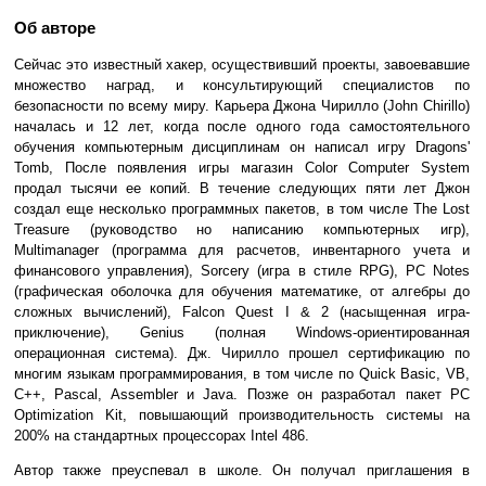
Об авторе
Сейчас это известный хакер, осуществивший проекты, завоевавшие
множество наград, и консультирующий специалистов по
безопасности по всему миру. Карьера Джона Чирилло (John Chirillo)
началась и 12 лет, когда после одного года самостоятельного
обучения компьютерным дисциплинам он написал игру Dragons'
Tomb, После появления игры магазин Color Computer System
продал тысячи ее копий. В течение следующих пяти лет Джон
создал еще несколько программных пакетов, в том числе The Lost
Treasure (руководство но написанию компьютерных игр),
Multimanager (программа для расчетов, инвентарного учета и
финансового управления), Sorcery (игра в стиле RPG), PC Notes
(графическая оболочка для обучения математике, от алгебры до
сложных вычислений), Falcon Quest I & 2 (насыщенная игра-
приключение), Genius (полная Windows-ориентированная
операционная система). Дж. Чирилло прошел сертификацию по
многим языкам программирования, в том числе по Quick Basic, VB,
С++, Pascal, Assembler и Java. Позже он разработал пакет PC
Optimization Kit, повышающий производительность системы на
200% на стандартных процессорах Intel 486.
Автор также преуспевал в школе. Он получал приглашения в