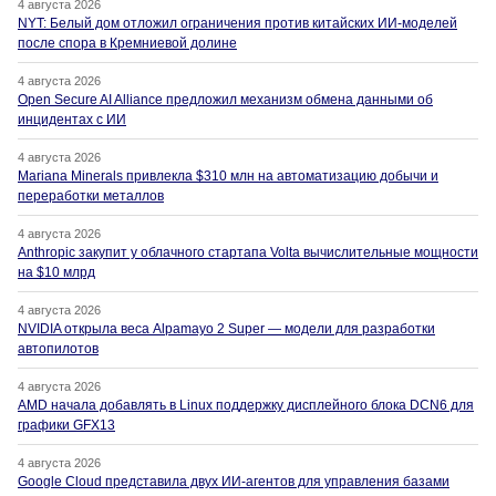
4 августа 2026
NYT: Белый дом отложил ограничения против китайских ИИ-моделей
после спора в Кремниевой долине
4 августа 2026
Open Secure AI Alliance предложил механизм обмена данными об
инцидентах с ИИ
4 августа 2026
Mariana Minerals привлекла $310 млн на автоматизацию добычи и
переработки металлов
4 августа 2026
Anthropic закупит у облачного стартапа Volta вычислительные мощности
на $10 млрд
4 августа 2026
NVIDIA открыла веса Alpamayo 2 Super — модели для разработки
автопилотов
4 августа 2026
AMD начала добавлять в Linux поддержку дисплейного блока DCN6 для
графики GFX13
4 августа 2026
Google Cloud представила двух ИИ-агентов для управления базами