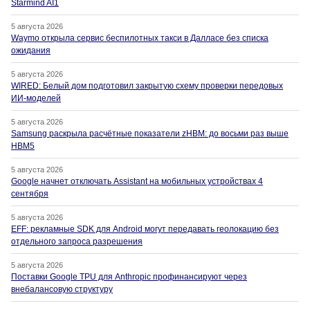
Starmind AI1
5 августа 2026
Waymo открыла сервис беспилотных такси в Далласе без списка
ожидания
5 августа 2026
WIRED: Белый дом подготовил закрытую схему проверки передовых
ИИ-моделей
5 августа 2026
Samsung раскрыла расчётные показатели zHBM: до восьми раз выше
HBM5
5 августа 2026
Google начнет отключать Assistant на мобильных устройствах 4
сентября
5 августа 2026
EFF: рекламные SDK для Android могут передавать геолокацию без
отдельного запроса разрешения
5 августа 2026
Поставки Google TPU для Anthropic профинансируют через
внебалансовую структуру